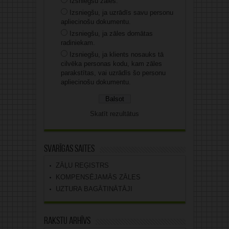
Izsniegšu zāles.
Izsniegšu, ja uzrādīs savu personu
apliecinošu dokumentu.
Izsniegšu, ja zāles domātas
radiniekam.
Izsniegšu, ja klients nosauks tā
cilvēka personas kodu, kam zāles
parakstītas, vai uzrādīs šo personu
apliecinošu dokumentu.
Skatīt rezultātus
Svarīgas saites
ZĀĻU REĢISTRS
KOMPENSĒJAMĀS ZĀLES
UZTURA BAGĀTINĀTĀJI
Rakstu arhīvs