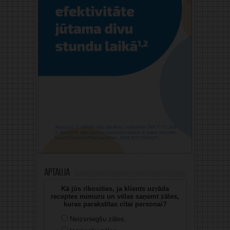
Aptauja
Kā jūs rīkosities, ja klients uzrāda
receptes numuru un vēlas saņemt zāles,
kuras parakstītas citai personai?
Neizsniegšu zāles.