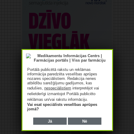
Portālā publicētā rakstu un reklāmas
informācija paredzēta veselības aprūpes
nozares speciālistiem. Redakcija nenes
atbildību sarežģījumu gadījumos, kas
radušies,
nespeciālistiem
interpretējot vai
nelietderīgi izmantojot Portālā publicēto
reklāmas un/vai rakstu informāciju.
Vai esat speciālists veselības aprūpes
jomā?
Jā
Nē