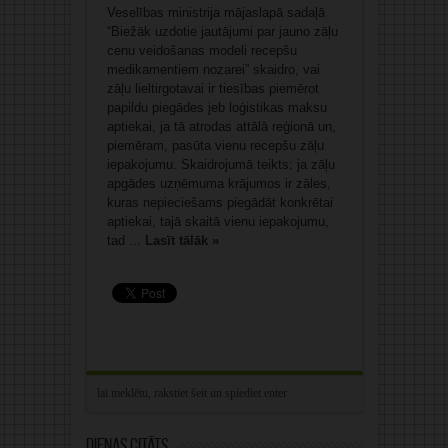
Veselības ministrija mājaslapā sadaļā
“Biežāk uzdotie jautājumi par jauno zāļu
cenu veidošanas modeli recepšu
medikamentiem nozarei” skaidro, vai
zāļu lieltirgotavai ir tiesības piemērot
papildu piegādes jeb loģistikas maksu
aptiekai, ja tā atrodas attālā reģionā un,
piemēram, pasūta vienu recepšu zāļu
iepakojumu. Skaidrojumā teikts: ja zāļu
apgādes uzņēmuma krājumos ir zāles,
kuras nepieciešams piegādāt konkrētai
aptiekai, tajā skaitā vienu iepakojumu,
tad ...
Lasīt tālāk »
Dienas citāts