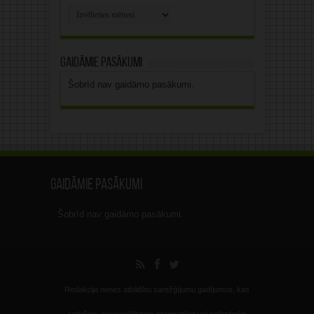
Rakstu
arhīvs
Gaidāmie pasākumi
Šobrīd nav gaidāmo pasākumi.
Gaidāmie pasākumi
Šobrīd nav gaidāmo pasākumi.
Redakcija nenes atbildību sarežģījumu gadījumos, kas