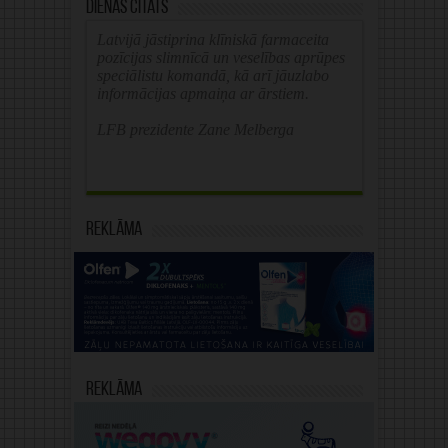
Dienas citāts
Latvijā jāstiprina klīniskā farmaceita
pozīcijas slimnīcā un veselības aprūpes
speciālistu komandā, kā arī jāuzlabo
informācijas apmaiņa ar ārstiem.
LFB prezidente Zane Melberga
Reklāma
Reklāma