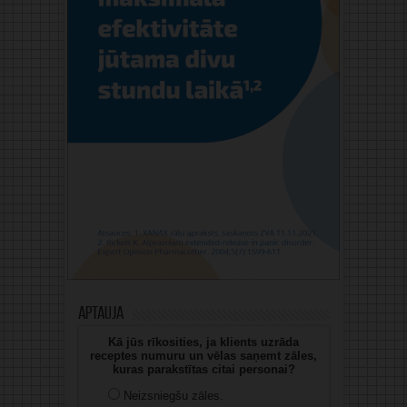
Aptauja
Kā jūs rīkosities, ja klients uzrāda
receptes numuru un vēlas saņemt zāles,
kuras parakstītas citai personai?
Neizsniegšu zāles.