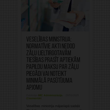
Veselības ministrija:
normatīvie akti nedod
zāļu lieltirgotavām
tiesības prasīt aptiekām
papildu maksu par zāļu
piegādi vai noteikt
minimālā pasūtījuma
apjomu
Publicējis:
MIC Administrācija
09/01/2025
2 komentāri
Veselības ministrija mājaslapā sadaļā