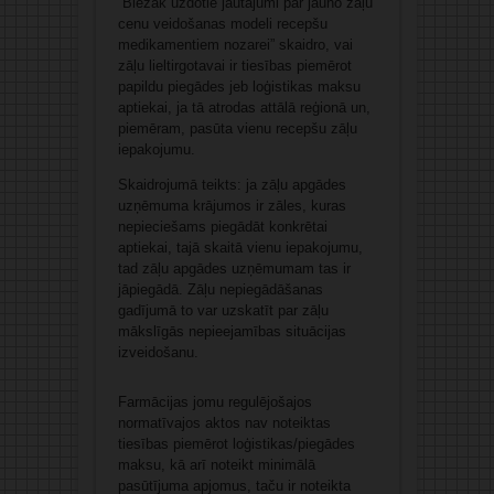
“Biežāk uzdotie jautājumi par jauno zāļu
cenu veidošanas modeli recepšu
medikamentiem nozarei” skaidro, vai
zāļu lieltirgotavai ir tiesības piemērot
papildu piegādes jeb loģistikas maksu
aptiekai, ja tā atrodas attālā reģionā un,
piemēram, pasūta vienu recepšu zāļu
iepakojumu.
Skaidrojumā teikts: ja zāļu apgādes
uzņēmuma krājumos ir zāles, kuras
nepieciešams piegādāt konkrētai
aptiekai, tajā skaitā vienu iepakojumu,
tad zāļu apgādes uzņēmumam tas ir
jāpiegādā. Zāļu nepiegādāšanas
gadījumā to var uzskatīt par zāļu
mākslīgās nepieejamības situācijas
izveidošanu.
Farmācijas jomu regulējošajos
normatīvajos aktos nav noteiktas
tiesības piemērot loģistikas/piegādes
maksu, kā arī noteikt minimālā
pasūtījuma apjomus, taču ir noteikta