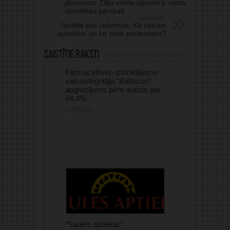
jāiesniedz Zāļu valsts aģentūrā valsts
statistikas pārskati
Nākamais:
Nedēļa pēc reformas. Kā veicies
aptiekām un ko zināt pacientiem?
Saistītie raksti
Farmaceitisko izstrādājumu
vairumtirgotāja “Baltacon”
apgrozījums pērn audzis par
84,4%
07/08/2026
“Saules aptiekas”