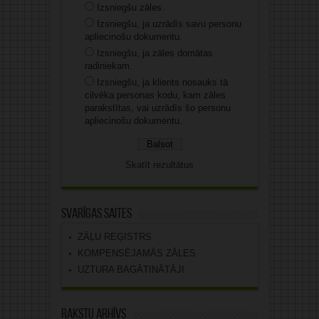
Izsniegšu zāles.
Izsniegšu, ja uzrādīs savu personu
apliecinošu dokumentu.
Izsniegšu, ja zāles domātas
radiniekam.
Izsniegšu, ja klients nosauks tā
cilvēka personas kodu, kam zāles
parakstītas, vai uzrādīs šo personu
apliecinošu dokumentu.
Skatīt rezultātus
Svarīgas saites
ZĀĻU REĢISTRS
KOMPENSĒJAMĀS ZĀLES
UZTURA BAGĀTINĀTĀJI
Rakstu arhīvs