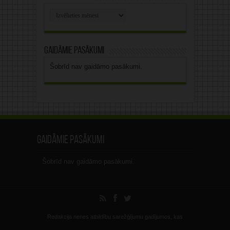
Rakstu
arhīvs
Gaidāmie pasākumi
Šobrīd nav gaidāmo pasākumi.
Gaidāmie pasākumi
Šobrīd nav gaidāmo pasākumi.
Redakcija nenes atbildību sarežģījumu gadījumos, kas