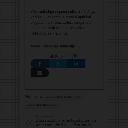
Zāļu mākslīgā nepieejamība ir situācija,
kad zāļu lieltirgotava atsaka aptiekai
piegādāt konkrētas zāles, lai gan šīs
zāles tajā brīdī ir attiecīgās zāļu
lieltirgotavas krājumos.
Avots: Veselības ministrija
Patīk
1
Atzīmēti ar:
VESELĪBAS MINISTRIJA
ZĀĻU LIELTIRGOTAVA
Iepriekšējais:
Zāļu ražotājiem, lieltirgotavām un
aptiekām līdz š.g. 1. februārim