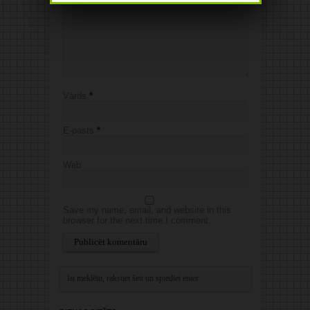
Vārds
*
E-pasts
*
Web
Save my name, email, and website in this
browser for the next time I comment.
Alternative: