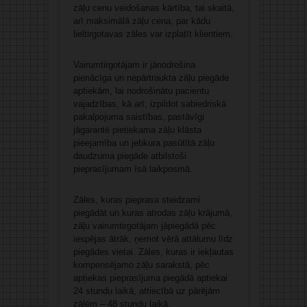
zāļu cenu veidošanas kārtība, tai skaitā,
arī maksimālā zāļu cena, par kādu
lieltirgotavas zāles var izplatīt klientiem.
Vairumtirgotājam ir jānodrošina
pienācīga un nepārtraukta zāļu piegāde
aptiekām, lai nodrošinātu pacientu
vajadzības, kā arī, izpildot sabiedriskā
pakalpojuma saistības, pastāvīgi
jāgarantē pietiekama zāļu klāsta
pieejamība un jebkura pasūtītā zāļu
daudzuma piegāde atbilstoši
pieprasījumam īsā laikposmā.
Zāles, kuras pieprasa steidzami
piegādāt un kuras atrodas zāļu krājumā,
zāļu vairumtirgotājam jāpiegādā pēc
iespējas ātrāk, ņemot vērā attālumu līdz
piegādes vietai. Zāles, kuras ir iekļautas
kompensējamo zāļu sarakstā, pēc
aptiekas pieprasījuma piegādā aptiekai
24 stundu laikā, attiecībā uz pārējām
zālēm – 48 stundu laikā.