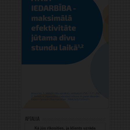
Aptauja
Kā jūs rīkosities, ja klients uzrāda