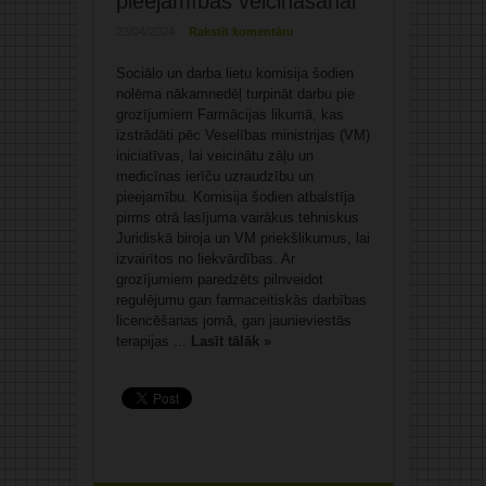
pieejamības veicināšanai
23/04/2024
Rakstīt komentāru
Sociālo un darba lietu komisija šodien
nolēma nākamnedēļ turpināt darbu pie
grozījumiem Farmācijas likumā, kas
izstrādāti pēc Veselības ministrijas (VM)
iniciatīvas, lai veicinātu zāļu un
medicīnas ierīču uzraudzību un
pieejamību. Komisija šodien atbalstīja
pirms otrā lasījuma vairākus tehniskus
Juridiskā biroja un VM priekšlikumus, lai
izvairītos no liekvārdības. Ar
grozījumiem paredzēts pilnveidot
regulējumu gan farmaceitiskās darbības
licencēšanas jomā, gan jaunieviestās
terapijas ...
Lasīt tālāk »