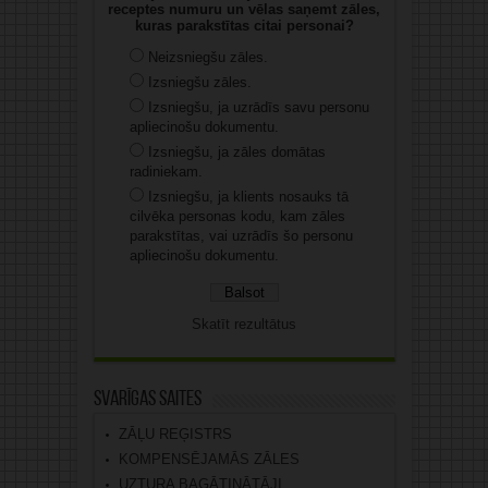
receptes numuru un vēlas saņemt zāles,
kuras parakstītas citai personai?
Neizsniegšu zāles.
Izsniegšu zāles.
Izsniegšu, ja uzrādīs savu personu
apliecinošu dokumentu.
Izsniegšu, ja zāles domātas
radiniekam.
Izsniegšu, ja klients nosauks tā
cilvēka personas kodu, kam zāles
parakstītas, vai uzrādīs šo personu
apliecinošu dokumentu.
Skatīt rezultātus
Svarīgas saites
ZĀĻU REĢISTRS
KOMPENSĒJAMĀS ZĀLES
UZTURA BAGĀTINĀTĀJI