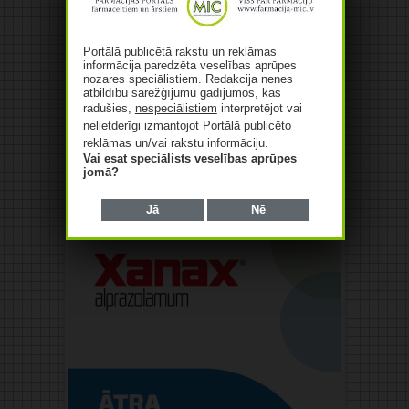
Portālā publicētā rakstu un reklāmas
informācija paredzēta veselības aprūpes
nozares speciālistiem. Redakcija nenes
atbildību sarežģījumu gadījumos, kas
radušies,
nespeciālistiem
interpretējot vai
nelietderīgi izmantojot Portālā publicēto
reklāmas un/vai rakstu informāciju.
Vai esat speciālists veselības aprūpes
jomā?
Reklāma
Jā
Nē