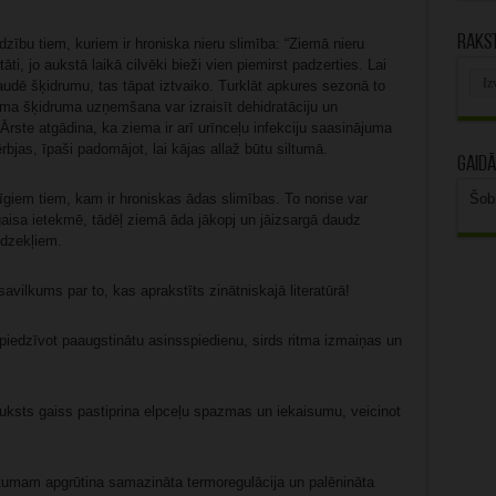
Rakst
ību tiem, kuriem ir hroniska nieru slimība: “Ziemā nieru
āti, jo aukstā laikā cilvēki bieži vien piemirst padzerties. Lai
Rak
udē šķidrumu, tas tāpat iztvaiko. Turklāt apkures sezonā to
arhī
ama šķidruma uzņemšana var izraisīt dehidratāciju un
Ārste atgādina, ka ziema ir arī urīnceļu infekciju saasinājuma
ģērbjas, īpaši padomājot, lai kājas allaž būtu siltumā.
Gaidā
Šob
giem tiem, kam ir hroniskas ādas slimības. To norise var
gaisa ietekmē, tādēļ ziemā āda jākopj un jāizsargā daudz
īdzekļiem.
avilkums par to, kas aprakstīts zinātniskajā literatūrā!
piedzīvot paaugstinātu asinsspiedienu, sirds ritma izmaiņas un
ksts gaiss pastiprina elpceļu spazmas un iekaisumu, veicinot
tumam apgrūtina samazināta termoregulācija un palēnināta