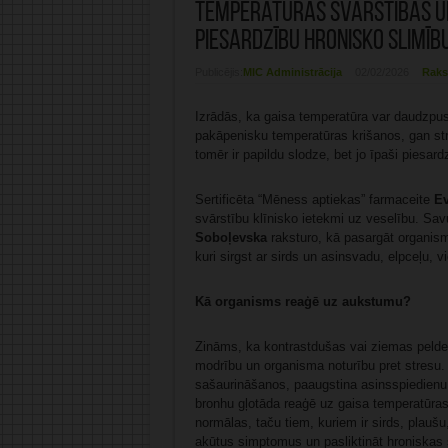
Temperatūras svārstības u
piesardzību hronisko slimīb
Publicējis:
MIC Administrācija
02/02/2026
Raks
Izrādās, ka gaisa temperatūra var daudzpus
pakāpenisku temperatūras krišanos, gan str
tomēr ir papildu slodze, bet jo īpaši piesard
Sertificēta “Mēness aptiekas” farmaceite
Ev
svārstību klīnisko ietekmi uz veselību. Sa
Soboļevska
raksturo, kā pasargāt organis
kuri sirgst ar sirds un asinsvadu, elpceļu, v
Kā organisms reaģē uz aukstumu?
Zināms, ka kontrastdušas vai ziemas peldes
modrību un organisma noturību pret stresu.
sašaurināšanos, paaugstina asinsspiedienu un
bronhu gļotāda reaģē uz gaisa temperatūra
normālas, taču tiem, kuriem ir sirds, plaušu,
akūtus simptomus un pasliktināt hroniskas 