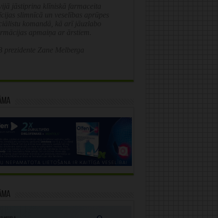
ijā jāstiprina klīniskā farmaceita
īcijas slimnīcā un veselības aprūpes
ciālistu komandā, kā arī jāuzlabo
ormācijas apmaiņa ar ārstiem.
 prezidente Zane Melberga
āma
āma