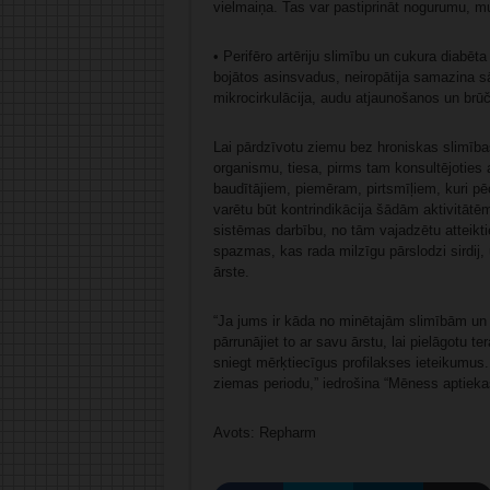
vielmaiņa. Tas var pastiprināt nogurumu, m
• Perifēro artēriju slimību un cukura diabēta
bojātos asinsvadus, neiropātija samazina sā
mikrocirkulācija, audu atjaunošanos un brū
Lai pārdzīvotu ziemu bez hroniskas slimība
organismu, tiesa, pirms tam konsultējoties 
baudītājiem, piemēram, pirtsmīļiem, kuri pē
varētu būt kontrindikācija šādām aktivitāt
sistēmas darbību, no tām vajadzētu atteikt
spazmas, kas rada milzīgu pārslodzi sirdij, 
ārste.
“Ja jums ir kāda no minētajām slimībām un j
pārrunājiet to ar savu ārstu, lai pielāgotu te
sniegt mērķtiecīgus profilakses ieteikumus.
ziemas periodu,” iedrošina “Mēness aptieka
Avots: Repharm