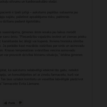
uskuļu stīvumu un kardiovaskulāro slodzi.
 pacienti ir īpaši jutīgi – aukstums papildus sašaurina jau
pju sajūtu, palielinot apsaldējuma risku, palēninās
ču dzīšanu padarot ilgstošāku.
s saasinājuma, ģimenes ārste iesaka jau laikus norūdīt
ar savu ārstu. “Piesardzību vajadzētu ievērot arī ziemas prieku
c karsēšanās lec āliņģī vai kupenā. Ikviena hroniska slimība
ēm. Ja parādās kaut mazākās sūdzības par sirds un asinsvadu
ies. Krasas temperatūras svārstības veicina asinsvadu
un var provocēt dzīvībai bīstamu situāciju,” brīdina ģimenes
ūtat, ka aukstums nelabvēlīgi ietekmē tās gaitu, noteikti
rapiju, un konsultējieties arī ar zinošu farmaceitu, kurš var
 Tas ļaus uzlabot komfortu un veselībai labvēlīgāk pārdzīvot
s” farmaceite Evita Lārmane.
Patīk