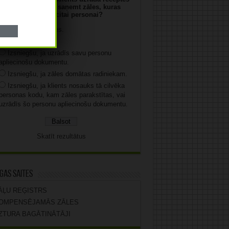
numuru un vēlas saņemt zāles, kuras
parakstītas citai personai?
Neizsniegšu zāles.
Izsniegšu zāles.
Izsniegšu, ja uzrādīs savu personu
apliecinošu dokumentu.
Izsniegšu, ja zāles domātas radiniekam.
Izsniegšu, ja klients nosauks tā cilvēka
personas kodu, kam zāles parakstītas, vai
uzrādīs šo personu apliecinošu dokumentu.
Skatīt rezultātus
gas saites
ĀĻU REĢISTRS
OMPENSĒJAMĀS ZĀLES
ZTURA BAGĀTINĀTĀJI