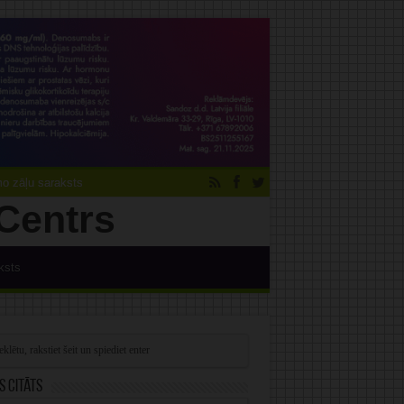
 zāļu saraksts
ksts
s citāts