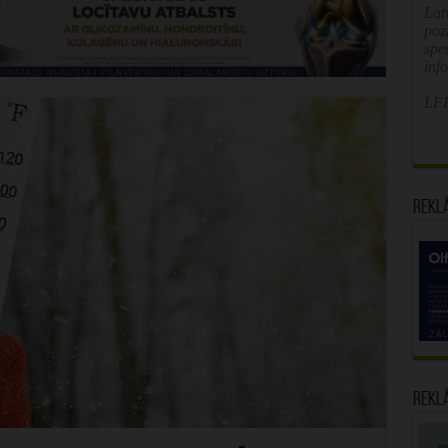
Latv
poz
spe
inf
LFB
Rekl
Rekl