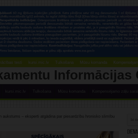
ācības testi
kursi.mic.lv
Tulkošana
Mūsu komanda
Kompensējamo
kursi.mic.lv
Tulkošana
Mūsu komanda
Kompensējamo zāļu sara
 aukstums – eksperti atgādina par piesardzību hronisko slimību
Diena