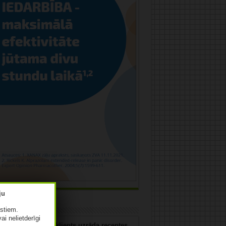
uja
istiem.
vai nelietderīgi
 jūs rīkosities, ja klients uzrāda receptes