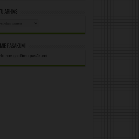
u arhīvs
stu
vs
mie pasākumi
rīd nav gaidāmo pasākumi.