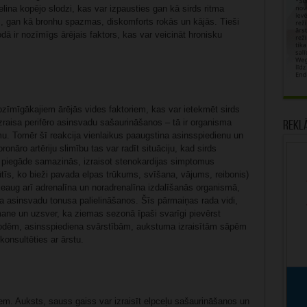
elina kopējo slodzi, kas var izpausties gan kā sirds ritma
, gan kā bronhu spazmas, diskomforts rokās un kājās. Tieši
ā ir nozīmīgs ārējais faktors, kas var veicināt hronisku
īmīgākajiem ārējās vides faktoriem, kas var ietekmēt sirds
zraisa perifēro asinsvadu sašaurināšanos – tā ir organisma
Rekl
umu. Tomēr šī reakcija vienlaikus paaugstina asinsspiedienu un
oronāro artēriju slimību tas var radīt situāciju, kad sirds
 piegāde samazinās, izraisot stenokardijas simptomus
tīs, ko bieži pavada elpas trūkums, svīšana, vājums, reibonis)
ieaug arī adrenalīna un noradrenalīna izdalīšanās organismā,
ina asinsvadu tonusa palielināšanos. Šīs pārmaiņas rada vidi,
mane un uzsver, ka ziemas sezonā īpaši svarīgi pievērst
odēm, asinsspiediena svārstībām, aukstuma izraisītām sāpēm
onsultēties ar ārstu.
em. Auksts, sauss gaiss var izraisīt elpceļu sašaurināšanos un