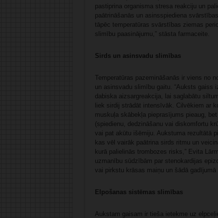
pastiprina organisma stresa reakciju un pali
paātrināšanās un asinsspiediena svārstības
tāpēc temperatūras svārstības ziemas period
slimību paasinājumu,” stāsta farmaceite.
Sirds un asinsvadu slimības
Temperatūras pazemināšanās ir viens no noz
un asinsvadu slimību gaitu. “Auksts gaiss i
dabiska aizsargreakcija, lai saglabātu silt
liek sirdij strādāt intensīvāk. Cilvēkiem ar k
muskuļa skābekļa pieprasījums pieaug, bet
(spiedienu, dedzināšanu vai diskomfortu krū
vai pat akūtu išēmiju. Aukstuma rezultātā p
kas vēl vairāk paātrina sirds ritmu un veic
kurā palielinās trombozes risks,” Evita Lār
uzmanību sūdzībām par stenokardijas epiz
vai pirkstu krāsas maiņu un šādā gadījumā k
Elpošanas sistēmas slimības
Aukstam gaisam ir tieša ietekme uz elpceļi