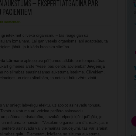
n aukstums – eksperti atgādina par
u pacientiem
tīt komentāru
īgi ietekmēt cilvēka organismu – tas reaģē gan uz
aujām izmaiņām. Lai gan vesels organisms labi adaptējas, tā
zīgiem jābūt, ja ir kāda hroniska slimība.
ita Lārmane
apkopojusi pētījumos atklāto par temperatūras
vukārt ģimenes ārste “Veselības centru apvienībā”
Jevgeņija
mu no slimības saasināšanās aukstuma ietekmē. Cilvēkiem,
ielmaiņas un nieru slimībām, to noteikti būtu vērts zināt.
 var sniegt labvēlīgu efektu, uzlabojot asinsvadu tonusu,
 Tomēr aukstums arī veicina perifēro asinsvadu
 paātrina sirdsdarbību, savukārt elpceļi kļūst jutīgāki, jo
s un mitruma izmaiņām. “Veselam organismam šīs reakcijas ir
 perifēro asinsvadu vai vielmaiņas traucējumi, tās var izraisīt
slimības gaitu. Piemēram, iziešana no siltuma aukstumā,