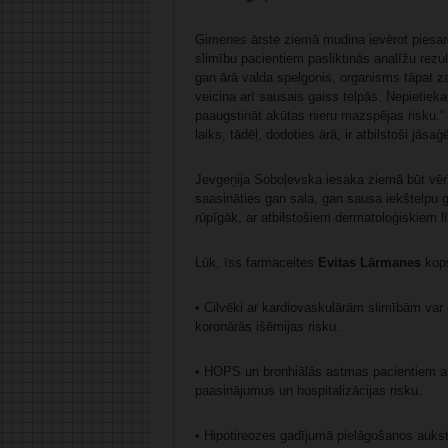
Ģimenes ārste ziemā mudina ievērot piesardz
slimību pacientiem pasliktinās analīžu rezult
gan ārā valda spelgonis, organisms tāpat za
veicina arī sausais gaiss telpās. Nepietiek
paaugstināt akūtas nieru mazspējas risku.” 
laiks, tādēļ, dodoties ārā, ir atbilstoši jāsa
Jevgeņija Soboļevska iesaka ziemā būt vērī
saasināties gan sala, gan sausa iekštelpu 
rūpīgāk, ar atbilstošiem dermatoloģiskiem l
Lūk, īss farmaceites
Evitas Lārmanes
kops
• Cilvēki ar kardiovaskulārām slimībām var 
koronārās išēmijas risku.
• HOPS un bronhiālās astmas pacientiem au
paasinājumus un hospitalizācijas risku.
• Hipotireozes gadījumā pielāgošanos auks