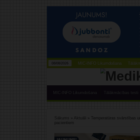
MIC-INFO Likumdošana
Tālākm
08/08/2026
MIC-INFO Likumdošana
Tālākmācības testi
Sākums
»
Aktuāli
»
Temperatūras svārstības un
pacientiem