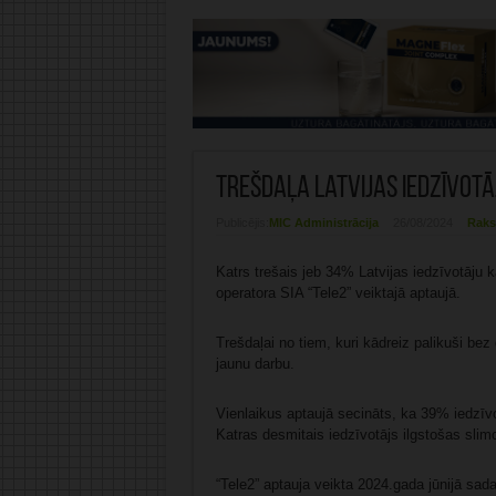
Trešdaļa Latvijas iedzīvotāj
Publicējis:
MIC Administrācija
26/08/2024
Raks
Katrs trešais jeb 34% Latvijas iedzīvotāju k
operatora SIA “Tele2” veiktajā aptaujā.
Trešdaļai no tiem, kuri kādreiz palikuši bez
jaunu darbu.
Vienlaikus aptaujā secināts, ka 39% iedzīvot
Katras desmitais iedzīvotājs ilgstošas slimo
“Tele2” aptauja veikta 2024.gada jūnijā sad