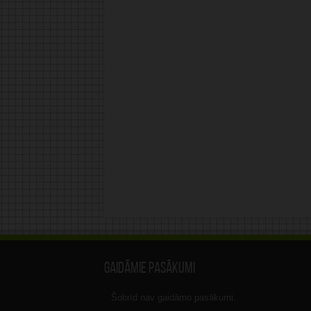
Gaidāmie pasākumi
Šobrīd nav gaidāmo pasākumi.