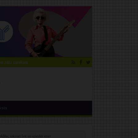
 zāļu saraksts
ksts