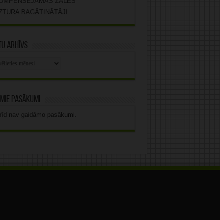
OMPENSĒJAMĀS ZĀLES
ZTURA BAGĀTINĀTĀJI
u arhīvs
stu
vs
mie pasākumi
rīd nav gaidāmo pasākumi.