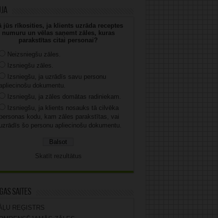
uja
 jūs rīkosities, ja klients uzrāda receptes
numuru un vēlas saņemt zāles, kuras
parakstītas citai personai?
Neizsniegšu zāles.
Izsniegšu zāles.
Izsniegšu, ja uzrādīs savu personu
apliecinošu dokumentu.
Izsniegšu, ja zāles domātas radiniekam.
Izsniegšu, ja klients nosauks tā cilvēka
personas kodu, kam zāles parakstītas, vai
uzrādīs šo personu apliecinošu dokumentu.
Skatīt rezultātus
gas saites
ĀĻU REĢISTRS