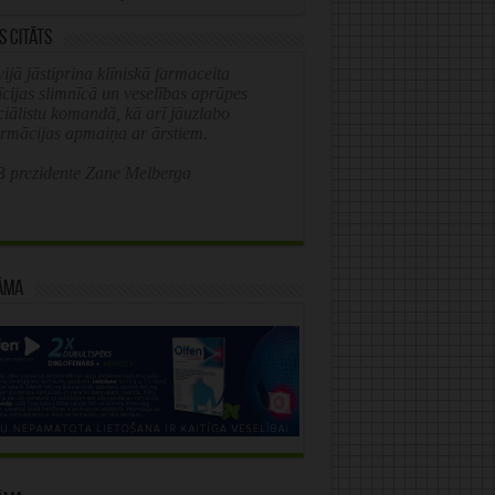
s citāts
ijā jāstiprina klīniskā farmaceita
īcijas slimnīcā un veselības aprūpes
ciālistu komandā, kā arī jāuzlabo
ormācijas apmaiņa ar ārstiem.
 prezidente Zane Melberga
āma