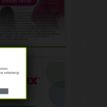
āma
istiem.
vai nelietderīgi