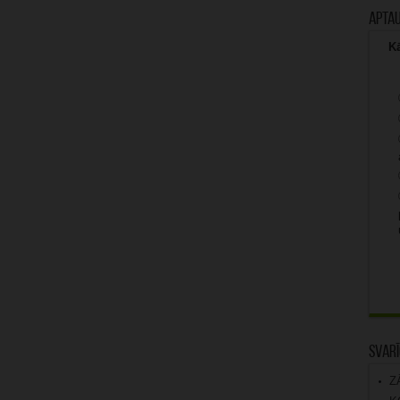
Apta
Kā
Svarī
Z