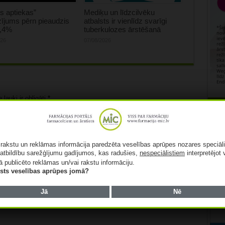
s aptiekas”
Mediķu un līdzcilvēku
ījums pērn pieaudzis
atbalsts ir vienlīdz svarīgi
0,4%
tuberkulozes ārstēšanā
026
07/08/2026
lauki ir obligāti
*
Rekl
ā rakstu un reklāmas informācija paredzēta veselības aprūpes nozares speciāl
atbildību sarežģījumu gadījumos, kas radušies,
nespeciālistiem
interpretējot 
ā publicēto reklāmas un/vai rakstu informāciju.
lists veselības aprūpes jomā?
Jā
Nē