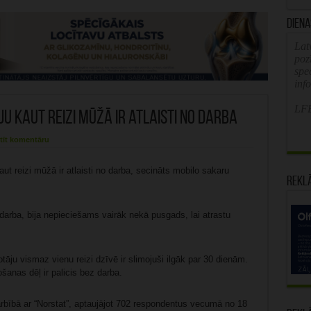
Diena
Latv
poz
spe
inf
LFB
u kaut reizi mūžā ir atlaisti no darba
tīt komentāru
aut reizi mūžā ir atlaisti no darba, secināts mobilo sakaru
Rekl
 darba, bija nepieciešams vairāk nekā pusgads, lai atrastu
āju vismaz vienu reizi dzīvē ir slimojuši ilgāk par 30 dienām.
šanas dēļ ir palicis bez darba.
arbībā ar “Norstat”, aptaujājot 702 respondentus vecumā no 18