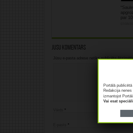
“Saule
apgroz
par 1
07/08/2
Jūsu komentārs
Jūsu e-pasta adrese netiks publicēta.Atzīmētie 
Portālā publicēt
Redakcija nenes 
izmantojot Portāl
Vai esat speciā
Vārds
*
E-pasts
*