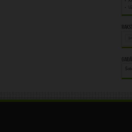
K
U
Rakst
Rak
arhī
Gaidā
Šob