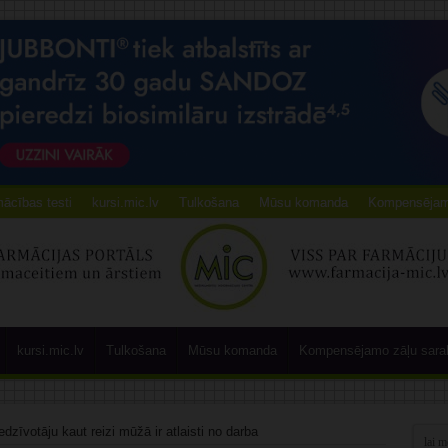
ācības testi
kursi.mic.lv
Tulkošana
Mūsu komanda
Kompensējamo
kursi.mic.lv
Tulkošana
Mūsu komanda
Kompensējamo zāļu sara
edzīvotāju kaut reizi mūžā ir atlaisti no darba