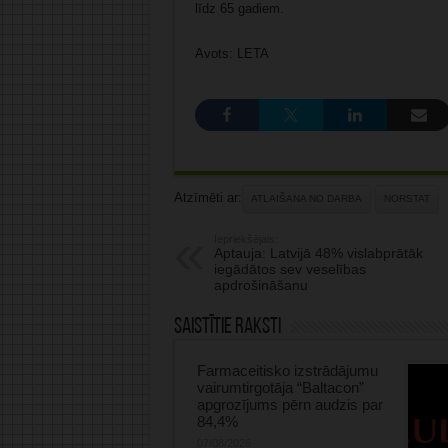
līdz 65 gadiem.
Avots: LETA
Atzīmēti ar:
ATLAIŠANA NO DARBA
NORSTAT
Iepriekšējais:
Aptauja: Latvijā 48% vislabprātāk
iegādātos sev veselības
apdrošināšanu
Saistītie raksti
Farmaceitisko izstrādājumu
vairumtirgotāja “Baltacon”
apgrozījums pērn audzis par
84,4%
07/08/2026