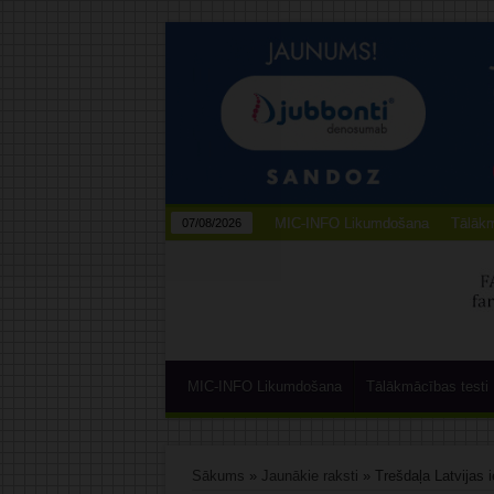
MIC-INFO Likumdošana
Tālākm
07/08/2026
MIC-INFO Likumdošana
Tālākmācības testi
Sākums
»
Jaunākie raksti
»
Trešdaļa Latvijas i