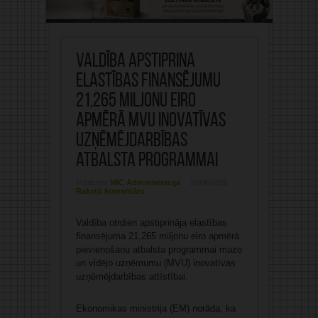
Valdība apstiprina
elastības finansējumu
21,265 miljonu eiro
apmērā MVU inovatīvas
uzņēmējdarbības
atbalsta programmai
Publicējis:
MIC Administrācija
30/06/2026
Rakstīt komentāru
Valdība otrdien apstiprināja elastības
finansējuma 21,265 miljonu eiro apmērā
pievienošanu atbalsta programmai mazo
un vidējo uzņēmumu (MVU) inovatīvas
uzņēmējdarbības attīstībai.
Ekonomikas ministrija (EM) norāda, ka