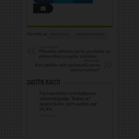
Atzīmēti ar:
INOVĀCIJAS
UZŅĒMĒJDARBĪBA
Iepriekšējais:
Pilnveido atbalstu jaunu produktu un
pētniecības projektu izstrādei
Nākamais:
Kad pēdējo reizi pārbaudīji savas
dzimumzīmes?
Saistītie raksti
Farmaceitisko izstrādājumu
vairumtirgotāja “Baltacon”
apgrozījums pērn audzis par
84,4%
07/08/2026