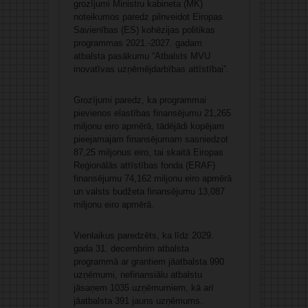
grozījumi Ministru kabineta (MK)
noteikumos paredz pilnveidot Eiropas
Savienības (ES) kohēzijas politikas
programmas 2021.-2027. gadam
atbalsta pasākumu “Atbalsts MVU
inovatīvas uzņēmējdarbības attīstībai”.
Grozījumi paredz, ka programmai
pievienos elastības finansējumu 21,265
miljonu eiro apmērā, tādējādi kopējam
pieejamajam finansējumam sasniedzot
87,25 miljonus eiro, tai skaitā Eiropas
Reģionālās attīstības fonda (ERAF)
finansējumu 74,162 miljonu eiro apmērā
un valsts budžeta finansējumu 13,087
miljonu eiro apmērā.
Vienlaikus paredzēts, ka līdz 2029.
gada 31. decembrim atbalsta
programmā ar grantiem jāatbalsta 990
uzņēmumi, nefinansiālu atbalstu
jāsaņem 1035 uzņēmumiem, kā arī
jāatbalsta 391 jauns uzņēmums.