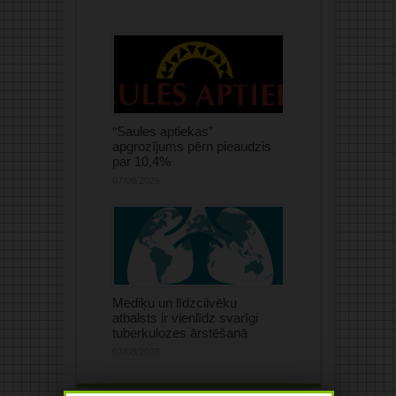
“Saules aptiekas”
apgrozījums pērn pieaudzis
par 10,4%
07/08/2026
Mediķu un līdzcilvēku
atbalsts ir vienlīdz svarīgi
tuberkulozes ārstēšanā
07/08/2026