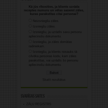
Kā jūs rīkosities, ja klients uzrāda
receptes numuru un vēlas saņemt zāles,
kuras parakstītas citai personai?
Neizsniegšu zāles.
Izsniegšu zāles.
Izsniegšu, ja uzrādīs savu personu
apliecinošu dokumentu.
Izsniegšu, ja zāles domātas
radiniekam.
Izsniegšu, ja klients nosauks tā
cilvēka personas kodu, kam zāles
parakstītas, vai uzrādīs šo personu
apliecinošu dokumentu.
Skatīt rezultātus
Svarīgas saites
ZĀĻU REĢISTRS