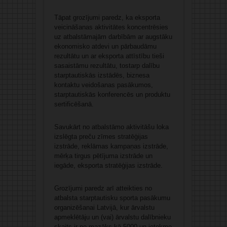
Tāpat grozījumi paredz, ka eksporta
veicināšanas aktivitātes koncentrēsies
uz atbalstāmajām darbībām ar augstāku
ekonomisko atdevi un pārbaudāmu
rezultātu un ar eksporta attīstību tieši
sasaistāmu rezultātu, tostarp dalību
starptautiskās izstādēs, biznesa
kontaktu veidošanas pasākumos,
starptautiskās konferencēs un produktu
sertificēšanā.
Savukārt no atbalstāmo aktivitāšu loka
izslēgta preču zīmes stratēģijas
izstrāde, reklāmas kampaņas izstrāde,
mērķa tirgus pētījuma izstrāde un
iegāde, eksporta stratēģijas izstrāde.
Grozījumi paredz arī atteikties no
atbalsta starptautisku sporta pasākumu
organizēšanai Latvijā, kur ārvalstu
apmeklētāju un (vai) ārvalstu dalībnieku
skaits ir ne mazāks kā 5000 un ietekme