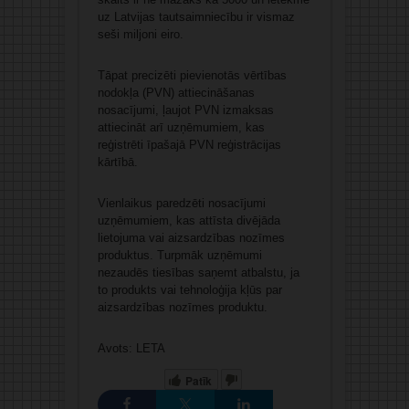
uz Latvijas tautsaimniecību ir vismaz
seši miljoni eiro.
Tāpat precizēti pievienotās vērtības
nodokļa (PVN) attiecināšanas
nosacījumi, ļaujot PVN izmaksas
attiecināt arī uzņēmumiem, kas
reģistrēti īpašajā PVN reģistrācijas
kārtībā.
Vienlaikus paredzēti nosacījumi
uzņēmumiem, kas attīsta divējāda
lietojuma vai aizsardzības nozīmes
produktus. Turpmāk uzņēmumi
nezaudēs tiesības saņemt atbalstu, ja
to produkts vai tehnoloģija kļūs par
aizsardzības nozīmes produktu.
Avots: LETA
Patīk