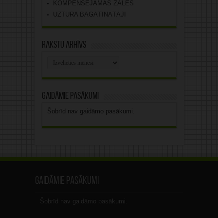
KOMPENSĒJAMĀS ZĀLES
UZTURA BAGĀTINĀTĀJI
Rakstu arhīvs
Rakstu
arhīvs
Gaidāmie pasākumi
Šobrīd nav gaidāmo pasākumi.
Gaidāmie pasākumi
Šobrīd nav gaidāmo pasākumi.