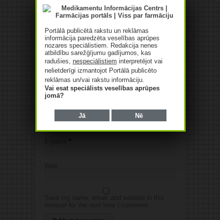
Jūsu komentārs
Jūsu e-pasta adrese netiks
Portālā publicētā rakstu un reklāmas
publicēta.Atzīmētie lauki ir obligāti
*
informācija paredzēta veselības aprūpes
nozares speciālistiem. Redakcija nenes
atbildību sarežģījumu gadījumos, kas
radušies,
nespeciālistiem
interpretējot vai
nelietderīgi izmantojot Portālā publicēto
reklāmas un/vai rakstu informāciju.
Vai esat speciālists veselības aprūpes
jomā?
Jā
Nē
Vārds
*
E-pasts
*
Web
Save my name, email, and website in this
browser for the next time I comment.