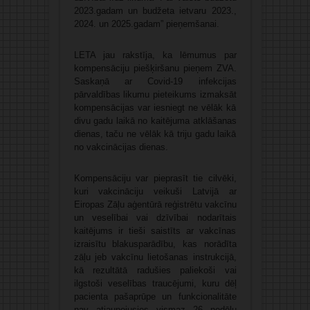
2023.gadam un budžeta ietvaru 2023.,
2024. un 2025.gadam” pieņemšanai.
LETA jau rakstīja, ka lēmumus par
kompensāciju piešķiršanu pieņem ZVA.
Saskaņā ar Covid-19 infekcijas
pārvaldības likumu pieteikums izmaksāt
kompensācijas var iesniegt ne vēlāk kā
divu gadu laikā no kaitējuma atklāšanas
dienas, taču ne vēlāk kā triju gadu laikā
no vakcinācijas dienas.
Kompensāciju var pieprasīt tie cilvēki,
kuri vakcināciju veikuši Latvijā ar
Eiropas Zāļu aģentūrā reģistrētu vakcīnu
un veselībai vai dzīvībai nodarītais
kaitējums ir tieši saistīts ar vakcīnas
izraisītu blakusparādību, kas norādīta
zāļu jeb vakcīnu lietošanas instrukcijā,
kā rezultātā radušies paliekoši vai
ilgstoši veselības traucējumi, kuru dēļ
pacienta pašaprūpe un funkcionalitāte
nav atjaunojusies vismaz 26 nedēļu