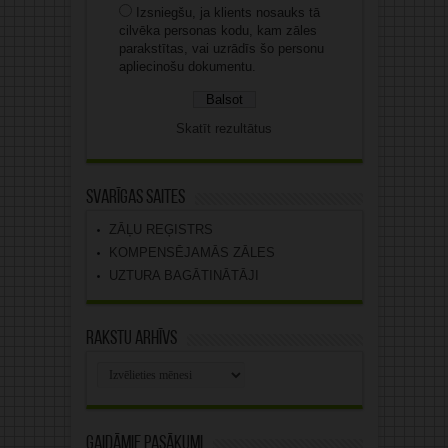
Izsniegšu, ja klients nosauks tā
cilvēka personas kodu, kam zāles
parakstītas, vai uzrādīs šo personu
apliecinošu dokumentu.
Skatīt rezultātus
Svarīgas saites
ZĀĻU REĢISTRS
KOMPENSĒJAMĀS ZĀLES
UZTURA BAGĀTINĀTĀJI
Rakstu arhīvs
Rakstu
arhīvs
Gaidāmie pasākumi