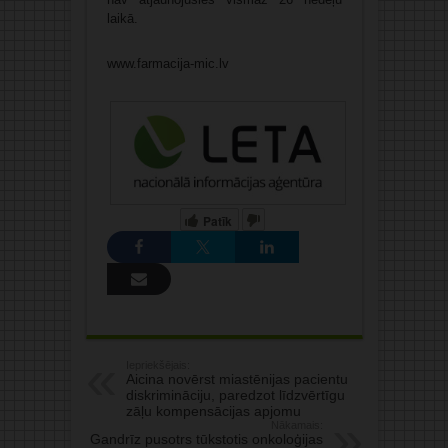
laikā.
www.farmacija-mic.lv
Patīk
Iepriekšējais:
Aicina novērst miastēnijas pacientu
diskrimināciju, paredzot līdzvērtīgu
zāļu kompensācijas apjomu
Nākamais:
Gandrīz pusotrs tūkstotis onkoloģijas