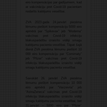
eiro kompensācijas par gadījumiem, kad
ar vakcināciju pret Covid-19 pacientam
nodarīts kaitējums veselībai.
ZVA 2023.gada 24.janvārī pieņēma
lēmumu piešķirt kompensāciju 5000 eiro
apmērā par “Spikevax” jeb “Moderna”
vakcīnas pret Covid-19 infekciju
blakusparādību izraisīto vidēji smagu
kaitējumu pacienta veselībai. Tāpat šajā
dienā ZVA pieņēma lēmumu piešķirt 10
000 eiro kompensāciju par “Comirnaty”
jeb “Pfizer” vakcīnas pret Covid-19
infekciju blakusparādību izraisīto vidēji
smagu kaitējumu pacienta veselībai.
Savukārt 26. janvārī ZVA pieņēma
lēmumu piešķirt kompensāciju 10 000
eiro apmērā par “Vaxzevria” jeb
“AstraZeneca” vakcīnas pret Covid-19
infekciju blakusparādību izraisīto vidēji
smagu kaitējumu pacienta veselībai, bet
31.janvārī – 5000 eiro par “Pfizer”