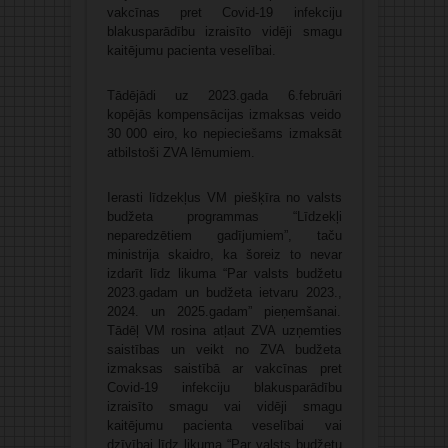
vakcīnas pret Covid-19 infekciju
blakusparādību izraisīto vidēji smagu
kaitējumu pacienta veselībai.
Tādējādi uz 2023.gada 6.februāri
kopējās kompensācijas izmaksas veido
30 000 eiro, ko nepieciešams izmaksāt
atbilstoši ZVA lēmumiem.
Ierasti līdzekļus VM piešķīra no valsts
budžeta programmas “Līdzekļi
neparedzētiem gadījumiem”, taču
ministrija skaidro, ka šoreiz to nevar
izdarīt līdz likuma “Par valsts budžetu
2023.gadam un budžeta ietvaru 2023.,
2024. un 2025.gadam” pieņemšanai.
Tādēļ VM rosina atļaut ZVA uzņemties
saistības un veikt no ZVA budžeta
izmaksas saistībā ar vakcīnas pret
Covid-19 infekciju blakusparādību
izraisīto smagu vai vidēji smagu
kaitējumu pacienta veselībai vai
dzīvībai līdz likuma “Par valsts budžetu