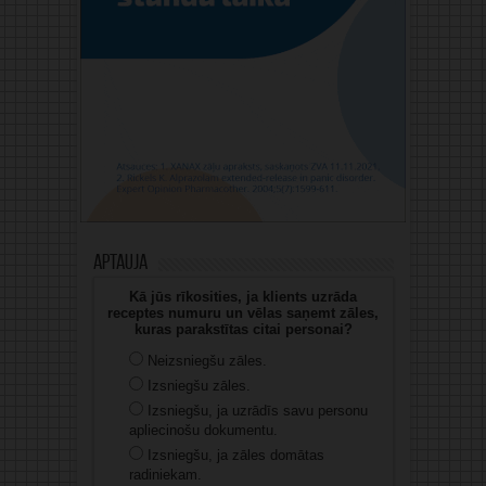
Aptauja
Kā jūs rīkosities, ja klients uzrāda
receptes numuru un vēlas saņemt zāles,
kuras parakstītas citai personai?
Neizsniegšu zāles.
Izsniegšu zāles.
Izsniegšu, ja uzrādīs savu personu
apliecinošu dokumentu.
Izsniegšu, ja zāles domātas
radiniekam.