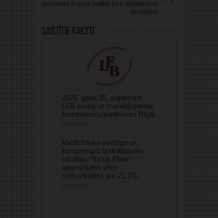
pacientu šogad paliks bez atbilstošas
terapijas
Saistītie raksti
2026. gada 25. septembrī
LFB aicina uz menedžmenta
kompetenču konferenci Rīgā!
06/08/2026
Medicīnisko elastīgo un
kompresijas izstrādājumu
ražotāja “Tonus Elast”
apgrozījums pērn
samazinājies par 21,1%
06/08/2026