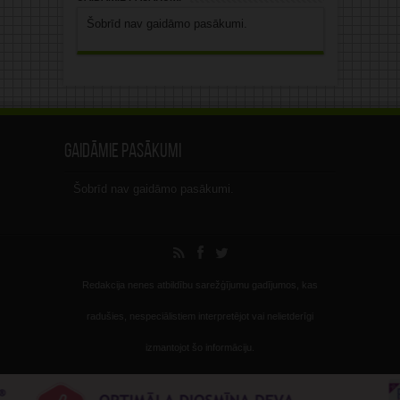
Šobrīd nav gaidāmo pasākumi.
Gaidāmie pasākumi
Šobrīd nav gaidāmo pasākumi.
Redakcija nenes atbildību sarežģījumu gadījumos, kas
radušies, nespeciālistiem interpretējot vai nelietderīgi
izmantojot šo informāciju.