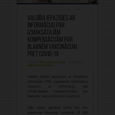
Valdība iepazīsies ar
informāciju par
izmaksātajām
kompensācijām par
blaknēm vakcinācijai
pret Covid-19
Publicējis:
MIC Administrācija
21/02/2023
Rakstīt komentāru
Valdība šodien iepazīsies ar Veselības
ministrijas (VM) sagatavoto informatīvo
ziņojumu ar informāciju par
izmaksātajām kompensācijām par
blaknēm vakcinācijai pret Covid-19.
Zāļu valsts aģentūra (ZVA) līdz šim
pieņēmusi lēmumus izmaksāt 30 000