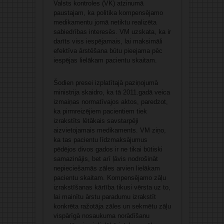
Valsts kontroles (VK) atzinumā
paustajam, ka politika kompensējamo
medikamentu jomā netiktu realizēta
sabiedrības interesēs. VM uzskata, ka ir
darīts viss iespējamais, lai maksimāli
efektīva ārstēšana būtu pieejama pēc
iespējas lielākam pacientu skaitam.
Šodien presei izplatītajā paziņojumā
ministrija skaidro, ka tā 2011.gadā veica
izmaiņas normatīvajos aktos, paredzot,
ka pirmreizējiem pacientiem tiek
izrakstīts lētākais savstarpēji
aizvietojamais medikaments. VM ziņo,
ka tas pacientu līdzmaksājumus
pēdējos divos gados ir ne tikai būtiski
samazinājis, bet arī ļāvis nodrošināt
nepieciešamās zāles arvien lielākam
pacientu skaitam. Kompensējamo zāļu
izrakstīšanas kārtība tikusi vērsta uz to,
lai mainītu ārstu paradumu izrakstīt
konkrēta ražotāja zāles un sekmētu zāļu
vispārīgā nosaukuma norādīšanu