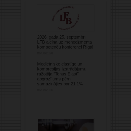
2026. gada 25. septembrī
LFB aicina uz menedžmenta
kompetenču konferenci Rīgā!
06/08/2026
Medicīnisko elastīgo un
kompresijas izstrādājumu
ražotāja “Tonus Elast”
apgrozījums pērn
samazinājies par 21,1%
06/08/2026