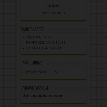
Skatīt rezultātus
Svarīgas saites
ZĀĻU REĢISTRS
KOMPENSĒJAMĀS ZĀLES
UZTURA BAGĀTINĀTĀJI
Rakstu arhīvs
Rakstu
arhīvs
Gaidāmie pasākumi
Šobrīd nav gaidāmo pasākumi.