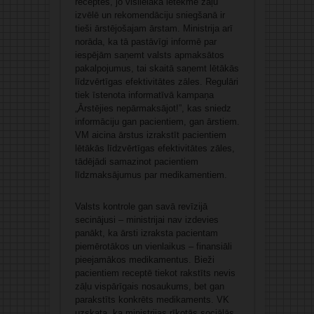
receptēs, jo vislielākā ietekme zāļu
izvēlē un rekomendāciju sniegšanā ir
tieši ārstējošajam ārstam. Ministrija arī
norāda, ka tā pastāvīgi informē par
iespējām saņemt valsts apmaksātos
pakalpojumus, tai skaitā saņemt lētākās
līdzvērtīgas efektivitātes zāles. Regulāri
tiek īstenota informatīvā kampaņa
„Ārstējies nepārmaksājot!”, kas sniedz
informāciju gan pacientiem, gan ārstiem.
VM aicina ārstus izrakstīt pacientiem
lētākās līdzvērtīgas efektivitātes zāles,
tādējādi samazinot pacientiem
līdzmaksājumus par medikamentiem.
Valsts kontrole gan savā revīzijā
secinājusi – ministrijai nav izdevies
panākt, ka ārsti izraksta pacientam
piemērotākos un vienlaikus – finansiāli
pieejamākos medikamentus. Bieži
pacientiem receptē tiekot rakstīts nevis
zāļu vispārīgais nosaukums, bet gan
parakstīts konkrēts medikaments. VK
uzskata, ka ministrijas rīkotās sociālās