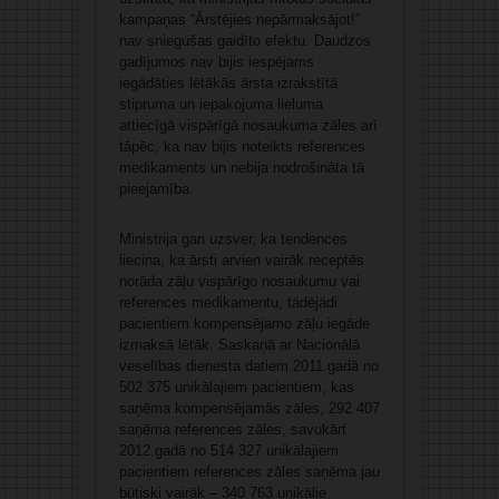
kampaņas “Ārstējies nepārmaksājot!”
nav sniegušas gaidīto efektu. Daudzos
gadījumos nav bijis iespējams
iegādāties lētākās ārsta izrakstītā
stipruma un iepakojuma lieluma
attiecīgā vispārīgā nosaukuma zāles arī
tāpēc, ka nav bijis noteikts references
medikaments un nebija nodrošināta tā
pieejamība.
Ministrija gan uzsver, ka tendences
liecina, ka ārsti arvien vairāk receptēs
norāda zāļu vispārīgo nosaukumu vai
references medikamentu, tādējādi
pacientiem kompensējamo zāļu iegāde
izmaksā lētāk. Saskaņā ar Nacionālā
veselības dienesta datiem 2011.gadā no
502 375 unikālajiem pacientiem, kas
saņēma kompensējamās zāles, 292 407
saņēma references zāles, savukārt
2012.gadā no 514 327 unikālajiem
pacientiem references zāles saņēma jau
būtiski vairāk – 340 763 unikālie