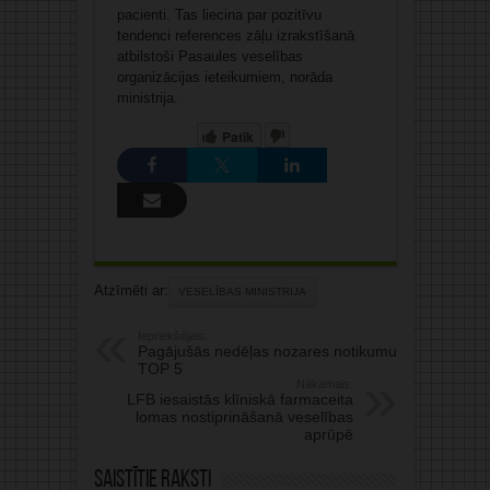
pacienti. Tas liecina par pozitīvu
tendenci references zāļu izrakstīšanā
atbilstoši Pasaules veselības
organizācijas ieteikumiem, norāda
ministrija.
Patīk
Atzīmēti ar:
VESELĪBAS MINISTRIJA
Iepriekšējais:
Pagājušās nedēļas nozares notikumu
TOP 5
Nākamais:
LFB iesaistās klīniskā farmaceita
lomas nostiprināšanā veselības
aprūpē
Saistītie raksti