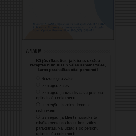
Aptauja
Kā jūs rīkosities, ja klients uzrāda
receptes numuru un vēlas saņemt zāles,
kuras parakstītas citai personai?
Neizsniegšu zāles.
Izsniegšu zāles.
Izsniegšu, ja uzrādīs savu personu
apliecinošu dokumentu.
Izsniegšu, ja zāles domātas
radiniekam.
Izsniegšu, ja klients nosauks tā
cilvēka personas kodu, kam zāles
parakstītas, vai uzrādīs šo personu
apliecinošu dokumentu.