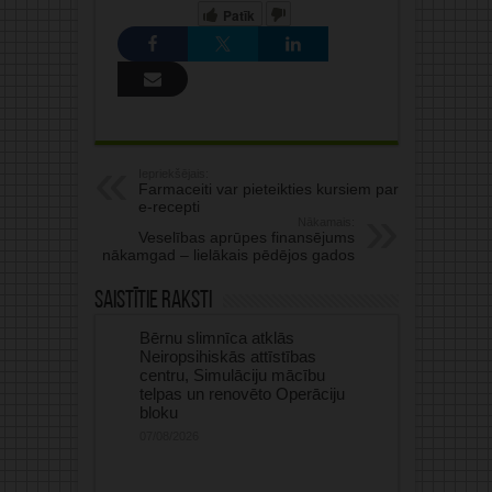
Patīk
Iepriekšējais:
Farmaceiti var pieteikties kursiem par
e-recepti
Nākamais:
Veselības aprūpes finansējums
nākamgad – lielākais pēdējos gados
Saistītie raksti
Bērnu slimnīca atklās
Neiropsihiskās attīstības
centru, Simulāciju mācību
telpas un renovēto Operāciju
bloku
07/08/2026