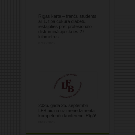
Rīgas kārta – franču students
ar 1. tipa cukura diabētu,
iestājoties pret profesionālo
diskrimināciju skries 27
kilometrus
07/08/2026
2026. gada 25. septembrī
LFB aicina uz menedžmenta
kompetenču konferenci Rīgā!
06/08/2026