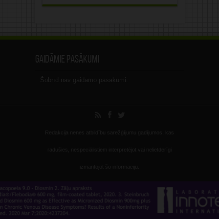
Gaidāmie pasākumi
Šobrīd nav gaidāmo pasākumi.
Redakcija nenes atbildību sarežģījumu gadījumos, kas
radušies, nespeciālistiem interpretējot vai nelietderīgi
izmantojot šo informāciju.