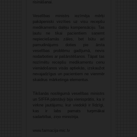
risināšanai.
Veselības ministrs iezīmēja mērķi
pakāpeniski virzīties uz visu recepšu
medikamentu daļēju kompensāciju. Tas
ļautu ne tikai pacientiem saņemt
nepieciešamās zāles, bet būtu arī
pamudinājums doties pie ārsta
veselības problēmu gadījumā, nevis
nodarboties ar pašārstēšanos. Tāpat tas
nozīmētu recepšu medikamentu cenu
vienādošanos visās aptiekās, izskaužot
nevajadzīgus un pacientiem ne vienmēr
skaidrus mārketinga elementus.
Tikšanās noslēgumā veselības ministrs
un SIFFA pārstāvji bija vienisprātis, ka ir
virkne jautājumu, kur viedokļi ir līdzīgi,
kas ir labs pamats turpmākai
sadarbībai, ziņo ministrija.
www.farmacija-mic.lv