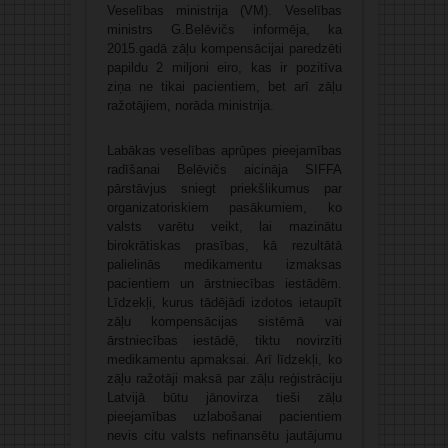
Veselības ministrija (VM). Veselības
ministrs G.Belēvičs informēja, ka
2015.gadā zāļu kompensācijai paredzēti
papildu 2 miljoni eiro, kas ir pozitīva
ziņa ne tikai pacientiem, bet arī zāļu
ražotājiem, norāda ministrija.
Labākas veselības aprūpes pieejamības
radīšanai Belēvičs aicināja SIFFA
pārstāvjus sniegt priekšlikumus par
organizatoriskiem pasākumiem, ko
valsts varētu veikt, lai mazinātu
birokrātiskas prasības, kā rezultātā
palielinās medikamentu izmaksas
pacientiem un ārstniecības iestādēm.
Līdzekļi, kurus tādējādi izdotos ietaupīt
zāļu kompensācijas sistēmā vai
ārstniecības iestādē, tiktu novirzīti
medikamentu apmaksai. Arī līdzekļi, ko
zāļu ražotāji maksā par zāļu reģistrāciju
Latvijā būtu jānovirza tieši zāļu
pieejamības uzlabošanai pacientiem
nevis citu valsts nefinansētu jautājumu