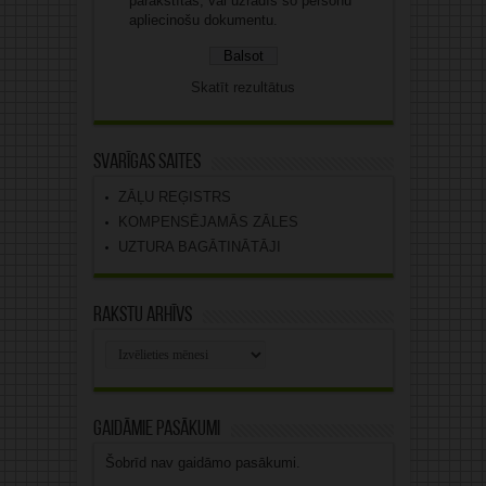
parakstītas, vai uzrādīs šo personu
apliecinošu dokumentu.
Skatīt rezultātus
Svarīgas saites
ZĀĻU REĢISTRS
KOMPENSĒJAMĀS ZĀLES
UZTURA BAGĀTINĀTĀJI
Rakstu arhīvs
Rakstu
arhīvs
Gaidāmie pasākumi
Šobrīd nav gaidāmo pasākumi.