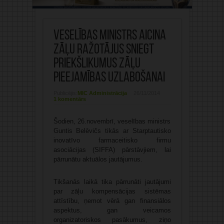
Veselības ministrs aicina
zāļu ražotājus sniegt
priekšlikumus zāļu
pieejamības uzlabošanai
Publicējis:
MIC Administrācija
26/11/2014
1 komentārs
Šodien, 26.novembrī, veselības ministrs
Guntis Belēvičs tikās ar Starptautisko
inovatīvo farmaceitisko firmu
asociācijas (SIFFA) pārstāvjiem, lai
pārrunātu aktuālos jautājumus.
Tikšanās laikā tika pārrunāti jautājumi
par zāļu kompensācijas sistēmas
attīstību, ņemot vērā gan finansiālos
aspektus, gan veicamos
organizatoriskos pasākumus, ziņo