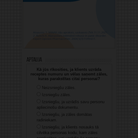
Aptauja
Kā jūs rīkosities, ja klients uzrāda
receptes numuru un vēlas saņemt zāles,
kuras parakstītas citai personai?
Neizsniegšu zāles.
Izsniegšu zāles.
Izsniegšu, ja uzrādīs savu personu
apliecinošu dokumentu.
Izsniegšu, ja zāles domātas
radiniekam.
Izsniegšu, ja klients nosauks tā
cilvēka personas kodu, kam zāles