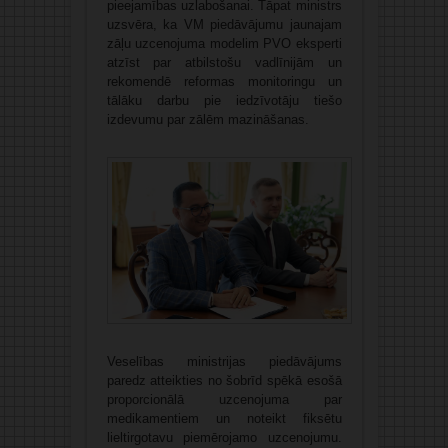
pieejamības uzlabošanai. Tāpat ministrs
uzsvēra, ka VM piedāvājumu jaunajam
zāļu uzcenojuma modelim PVO eksperti
atzīst par atbilstošu vadlīnijām un
rekomendē reformas monitoringu un
tālāku darbu pie iedzīvotāju tiešo
izdevumu par zālēm mazināšanas.
Veselības ministrijas piedāvājums
paredz atteikties no šobrīd spēkā esošā
proporcionālā uzcenojuma par
medikamentiem un noteikt fiksētu
lieltirgotavu piemērojamo uzcenojumu.