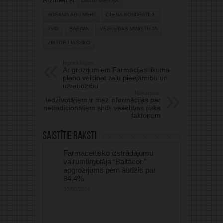
Atzīmēti ar:
DAIGA MIERIŅA
HOSAMS ABU MERI
OLENA KONDRATIUK
PVO
SAEIMA
VESELĪBAS MINISTRIJA
VIKTOR LIASHKO
Iepriekšējais:
Ar grozījumiem Farmācijas likumā
plāno veicināt zāļu pieejamību un
uzraudzību
Nākamais:
Iedzīvotājiem ir maz informācijas par
netradicionāliem sirds veselības riska
faktoriem
Saistītie raksti
Farmaceitisko izstrādājumu
vairumtirgotāja “Baltacon”
apgrozījums pērn audzis par
84,4%
07/08/2026