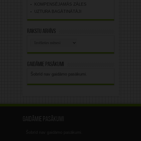
KOMPENSĒJAMĀS ZĀLES
UZTURA BAGĀTINĀTĀJI
Rakstu arhīvs
Rakstu
arhīvs
Gaidāmie pasākumi
Šobrīd nav gaidāmo pasākumi.
Gaidāmie pasākumi
Šobrīd nav gaidāmo pasākumi.