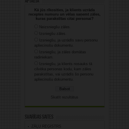
Aptauja
Kā jūs rīkosities, ja klients uzrāda
receptes numuru un vēlas saņemt zāles,
kuras parakstītas citai personai?
Neizsniegšu zāles.
Izsniegšu zāles.
Izsniegšu, ja uzrādīs savu personu
apliecinošu dokumentu.
Izsniegšu, ja zāles domātas
radiniekam.
Izsniegšu, ja klients nosauks tā
cilvēka personas kodu, kam zāles
parakstītas, vai uzrādīs šo personu
apliecinošu dokumentu.
Skatīt rezultātus
Svarīgas saites
ZĀĻU REĢISTRS