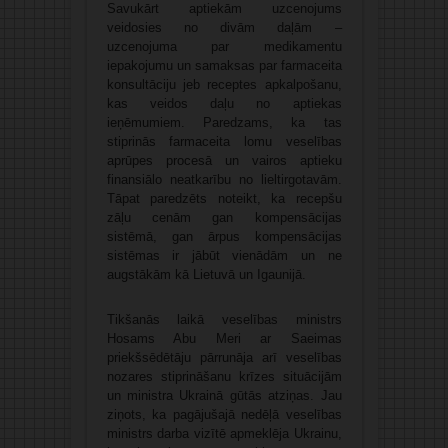
Savukārt aptiekām uzcenojums
veidosies no divām daļām –
uzcenojuma par medikamentu
iepakojumu un samaksas par farmaceita
konsultāciju jeb receptes apkalpošanu,
kas veidos daļu no aptiekas
ieņēmumiem. Paredzams, ka tas
stiprinās farmaceita lomu veselības
aprūpes procesā un vairos aptieku
finansiālo neatkarību no lieltirgotavām.
Tāpat paredzēts noteikt, ka recepšu
zāļu cenām gan kompensācijas
sistēmā, gan ārpus kompensācijas
sistēmas ir jābūt vienādām un ne
augstākām kā Lietuvā un Igaunijā.
Tikšanās laikā veselības ministrs
Hosams Abu Meri ar Saeimas
priekšsēdētāju pārrunāja arī veselības
nozares stiprināšanu krīzes situācijām
un ministra Ukrainā gūtās atziņas. Jau
ziņots, ka pagājušajā nedēļā veselības
ministrs darba vizītē apmeklēja Ukrainu,