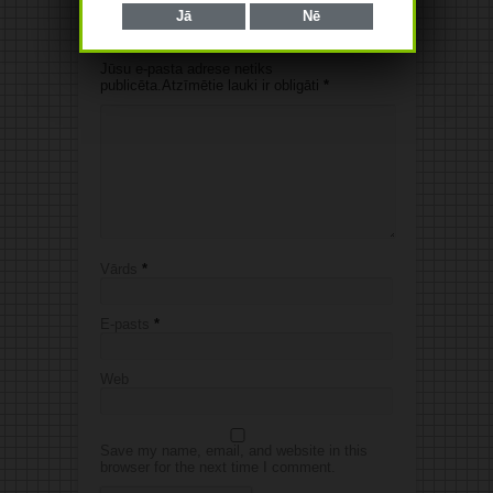
Jā
Nē
Jūsu komentārs
Jūsu e-pasta adrese netiks
publicēta.Atzīmētie lauki ir obligāti
*
Vārds
*
E-pasts
*
Web
Save my name, email, and website in this
browser for the next time I comment.