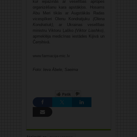
kur iepazinās ar veselības aprūpes
organizēšanu kara apstākļos. Hosams
Abu Meri tikās ar Augstākās Radas
vicespīkeri Olenu Kondratjuku
(Olena
Kondratiuk)
, ar Ukrainas veselības
ministru Viktoru Ļaško
(Viktor Liashko)
,
apmeklēja medicīnas iestādes Kijivā un
Čerņihivā.
www.farmacija-mic.lv
Foto: Ieva Ābele, Saeima
Patīk