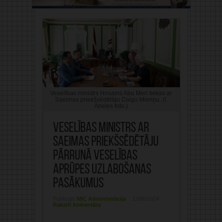
Veselības ministrs Hosams Abu Meri tiekas ar
Saeimas priekšsēdētāju Daigu Mieriņu. (I.
Ābeles foto.)
Veselības ministrs ar
Saeimas priekšsēdētāju
pārrunā veselības
aprūpes uzlabošanas
pasākumus
Publicējis:
MIC Administrācija
12/06/2024
Rakstīt komentāru