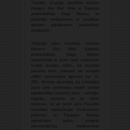
Trešdien, 12.jūnijā, veselības ministrs
Hosams Abu Meri tikās ar Saeimas
priekšsēdētāju Daigu Mieriņu, lai
pārrunātu medikamentu un veselības
aprūpes pakalpojumu pieejamības
jautājumus.
Tikšanās laikā veselības ministrs
Hosams Abu Meri Saeimas
priekšsēdētāju Daigu Mieriņu
iepazīstināja ar jauno cenu veidošanas
modeli recepšu zālēm, kā rezultātā
pacientu tiešie izdevumi par recepšu
zālēm samazinātos aptuveni par 15-
20%. Ministrs akcentēja, ka izstrādājot
jauno cenu veidošanas modeli solidāri
sabalansētas iesaistīto pušu – ražotāju,
tirgotāju, pacientu un arī valsts
intereses, kā arī ņemti vērā Pasaules
Veselības organizācijas, Konkurences
padomes un Pasaules Bankas
iepriekšējos gados sniegtās
rekomendācijas medikamentu