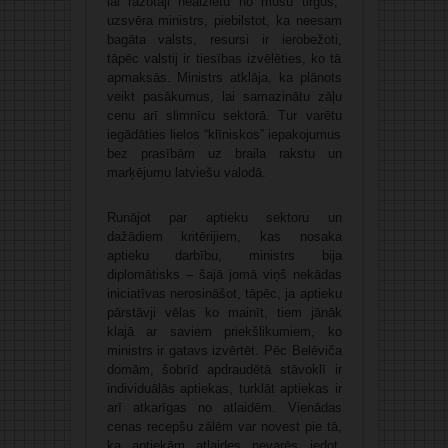
lai ražotāji neaizietu no mūsu tirgus,”
uzsvēra ministrs, piebilstot, ka neesam
bagāta valsts, resursi ir ierobežoti,
tāpēc valstij ir tiesības izvēlēties, ko tā
apmaksās. Ministrs atklāja, ka plānots
veikt pasākumus, lai samazinātu zāļu
cenu arī slimnīcu sektorā. Tur varētu
iegādāties lielos “klīniskos” iepakojumus
bez prasībām uz braila rakstu un
marķējumu latviešu valodā.
Runājot par aptieku sektoru un
dažādiem kritērijiem, kas nosaka
aptieku darbību, ministrs bija
diplomātisks – šajā jomā viņš nekādas
iniciatīvas nerosināšot, tāpēc, ja aptieku
pārstāvji vēlas ko mainīt, tiem jānāk
klajā ar saviem priekšlikumiem, ko
ministrs ir gatavs izvērtēt. Pēc Belēviča
domām, šobrīd apdraudētā stāvoklī ir
individuālās aptiekas, turklāt aptiekas ir
arī atkarīgas no atlaidēm. Vienādas
cenas recepšu zālēm var novest pie tā,
ka aptiekām atlaides nevarēs iedot,