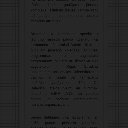
tāpēc daudzi jautājumi jārisina
kompleksi. Ministra dienas kārtībā esot
arī jautājums par interneta aptieku
darbības attīstību.
Attiecībā uz farmācijas speciālistu
izglītību ministrs pauda uzskatu, ka
farmaceitu mūsu valstī šobrīd trūkst un
būtu arī jāsalāgo koledžas izglītības
programmas ar augstskolu
programmām. Ministrs arī tiksies ar abu
augstskolu – Rīgas Stradiņa
universitātes un Latvijas Universitātes –
vadību, lai runātu par farmaceitu
izglītības jautājumiem. Tāpat G.
Belēvičs izteica vēlmi arī turpmāk
piedalīties FJKP sēdēs, lai veidotu
dialogu ar padomē pārstāvētajām
nozares organizācijām.
Sēdes dalībnieki tika iepazīstināti ar
2015. gadam piešķirto veselības