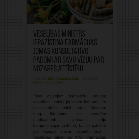
Veselības ministrs
iepazīstina Farmācijas
jomas konsultatīvo
padomi ar savu vīziju par
nozares attīstību
Publicējis:
MIC Administrācija
16/12/2014
Rakstīt komentāru
“Mēs dzīvojam ierobežotu resursu
apstākļos; valstij jāpieņem lēmums, kā
tos taisnīgāk sadalīt, atrast līdzsvaru
starp lēmumiem par inovatīvu
medikamentu ieviešanu zāļu
kompensācijas sistēmā, kā arī palīdzēt
pēc iespējas lielākam pacientu lokam,”
Veselības ministrijas (VM) Farmācijas