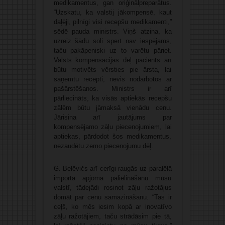
medikamentus, gan oriģinālpreparātus.
“Uzskatu, ka valstij jākompensē, kaut
daļēji, pilnīgi visi recepšu medikamenti,”
sēdē pauda ministrs. Viņš atzina, ka
uzreiz šādu soli spert nav iespējams,
taču pakāpeniski uz to varētu pāriet.
Valsts kompensācijas dēļ pacients arī
būtu motivēts vērsties pie ārsta, lai
saņemtu recepti, nevis nodarbotos ar
pašārstēšanos. Ministrs ir arī
pārliecināts, ka visās aptiekās recepšu
zālēm būtu jāmaksā vienādu cenu.
Jārisina arī jautājums par
kompensējamo zāļu piecenojumiem, lai
aptiekas, pārdodot šos medikamentus,
nezaudētu zemo piecenojumu dēļ.
G. Belēvičs arī cerīgi raugās uz paralēlā
importa apjoma palielināšanu mūsu
valstī, tādejādi rosinot zāļu ražotājus
domāt par cenu samazināšanu. “Tas ir
ceļš, ko mēs iesim kopā ar inovatīvo
zāļu ražotājiem, taču strādāsim pie tā,