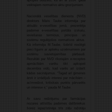
aprūpes budžetu, kā arī ar 2014. gadā
veiktajiem normatīvo aktu grozījumiem.
Nacionālā veselības dienesta (NVD)
direktors Māris Taube informēja par
aktuālo e-veselības jomā, prezentēja
padomei e-veselības portāla izskatu,
ieviešanas termiņus, principus un
sistēmu regulējošos normatīvos aktus.
Kā informēja M.Taube, šobrīd noslēgti
pieci līgumi ar aptieku uzņēmumiem par
sistēmu savietojamības pārbaudi.
Rezultāti par NVD rīkotajām e-receptes
apmācībām varētu tikt apkopoti
decembra vidū, kad varēs arī izdarīt
kādus secinājumus. “Tagad arī ģimenes
ārsti ir izrādījuši interesi par mācībām –
acīmredzot, kritiskais punkts pārvarēts
un interese ir,” pauda M.Taube.
Ar savu redzējumu par farmācijas
nozares attīstību padomes dalībniekus
šoreiz iepazīstināja trīs zāļu ražotāju