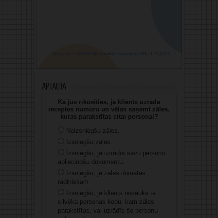
Aptauja
Kā jūs rīkosities, ja klients uzrāda
receptes numuru un vēlas saņemt zāles,
kuras parakstītas citai personai?
Neizsniegšu zāles.
Izsniegšu zāles.
Izsniegšu, ja uzrādīs savu personu
apliecinošu dokumentu.
Izsniegšu, ja zāles domātas
radiniekam.
Izsniegšu, ja klients nosauks tā
cilvēka personas kodu, kam zāles
parakstītas, vai uzrādīs šo personu