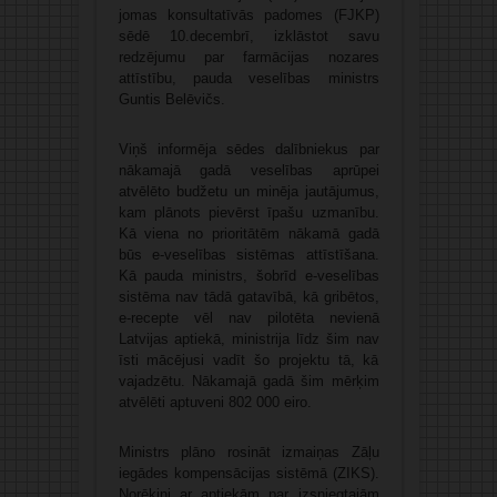
jomas konsultatīvās padomes (FJKP)
sēdē 10.decembrī, izklāstot savu
redzējumu par farmācijas nozares
attīstību, pauda veselības ministrs
Guntis Belēvičs.
Viņš informēja sēdes dalībniekus par
nākamajā gadā veselības aprūpei
atvēlēto budžetu un minēja jautājumus,
kam plānots pievērst īpašu uzmanību.
Kā viena no prioritātēm nākamā gadā
būs e-veselības sistēmas attīstīšana.
Kā pauda ministrs, šobrīd e-veselības
sistēma nav tādā gatavībā, kā gribētos,
e-recepte vēl nav pilotēta nevienā
Latvijas aptiekā, ministrija līdz šim nav
īsti mācējusi vadīt šo projektu tā, kā
vajadzētu. Nākamajā gadā šim mērķim
atvēlēti aptuveni 802 000 eiro.
Ministrs plāno rosināt izmaiņas Zāļu
iegādes kompensācijas sistēmā (ZIKS).
Norēķini ar aptiekām par izsniegtajām