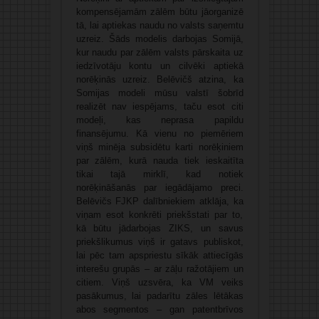
kompensējamām zālēm būtu jāorganizē
tā, lai aptiekas naudu no valsts saņemtu
uzreiz. Šāds modelis darbojas Somijā,
kur naudu par zālēm valsts pārskaita uz
iedzīvotāju kontu un cilvēki aptiekā
norēķinās uzreiz. Belēvičš atzina, ka
Somijas modeli mūsu valstī šobrīd
realizēt nav iespējams, taču esot citi
modeļi, kas neprasa papildu
finansējumu. Kā vienu no piemēriem
viņš minēja subsidētu karti norēķiniem
par zālēm, kurā nauda tiek ieskaitīta
tikai tajā mirklī, kad notiek
norēķināšanās par iegādājamo preci.
Belēvičs FJKP dalībniekiem atklāja, ka
viņam esot konkrēti priekšstati par to,
kā būtu jādarbojas ZIKS, un savus
priekšlikumus viņš ir gatavs publiskot,
lai pēc tam apspriestu sīkāk attiecīgās
interešu grupās – ar zāļu ražotājiem un
citiem. Viņš uzsvēra, ka VM veiks
pasākumus, lai padarītu zāles lētākas
abos segmentos – gan patentbrīvos