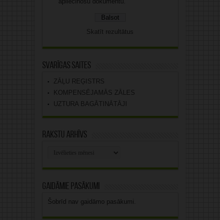
apliecinošu dokumentu.
Skatīt rezultātus
Svarīgas saites
ZĀĻU REĢISTRS
KOMPENSĒJAMĀS ZĀLES
UZTURA BAGĀTINĀTĀJI
Rakstu arhīvs
Rakstu
arhīvs
Gaidāmie pasākumi
Šobrīd nav gaidāmo pasākumi.