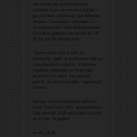
tiek izmaksāta apdrošināšanas
atlīdzība, kuru var izmantot dažādi –
gan slimības ārstēšanai, gan ikdienas
tēriņiem, finansiālām saistībām u.c.
“Compensa Life” vēža apdrošināšanas
Oncodrop gadījumā tie var būt 10, 20,
30 vai pat 50 tūkstoši eiro.
“Šodien vēža risks ir reāls un
pieaugošs, tāpēc ar zināšanām vien par
vēža draudiem nepietiek. Profilakse,
regulāras pārbaudes un finansiālā
drošība ir trīs balsti, kas jāievieš
praksē, lai dzīvotu drošāk,” atgādina E.
Vēveris.
Aptauju veica socioloģisko pētījumu
firma “Solid Data” 2025. gada pavasarī.
Tajā aptaujāti 1009 iedzīvotāji vecumā
no 18 līdz 74 gadiem.
Avots: LETA