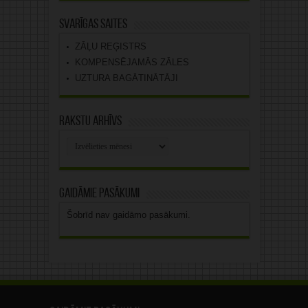
Svarīgas saites
ZĀĻU REĢISTRS
KOMPENSĒJAMĀS ZĀLES
UZTURA BAGĀTINĀTĀJI
Rakstu arhīvs
Rakstu
arhīvs
Gaidāmie pasākumi
Šobrīd nav gaidāmo pasākumi.