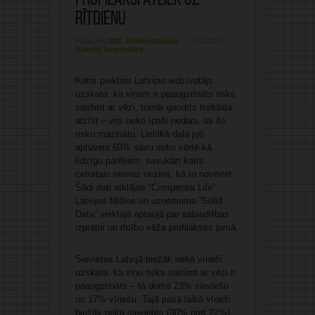
profilaksi atliek uz
rītdienu
Publicējis:
MIC Administrācija
12/11/2025
Rakstīt komentāru
Katrs piektais Latvijas iedzīvotājs
uzskata, ka viņam ir paaugstināts risks
saslimt ar vēzi, tomēr gandrīz trešdaļa
atzīst – viņi neko īpaši nedara, lai šo
risku mazinātu. Lielākā daļa jeb
aptuveni 60% savu risku vērtē kā
līdzīgu pārējiem, savukārt katrs
ceturtais nemaz nezina, kā to novērtēt.
Šādi dati atklājas “Compensa Life”
Latvijas filiāles un uzņēmuma “Solid
Data” veiktajā aptaujā par sabiedrības
izpratni un rīcību vēža profilakses jomā.
Sievietes Latvijā biežāk nekā vīrieši
uzskata, ka viņu risks saslimt ar vēzi ir
paaugstināts – tā domā 23% sieviešu
un 17% vīriešu. Tajā pašā laikā vīrieši
biežāk nekā sievietes (30% pret 22%)