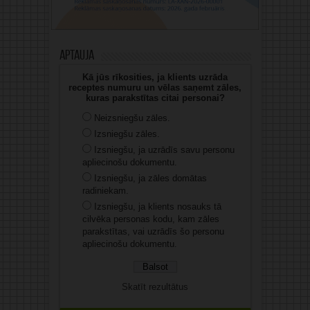
Aptauja
Kā jūs rīkosities, ja klients uzrāda
receptes numuru un vēlas saņemt zāles,
kuras parakstītas citai personai?
Neizsniegšu zāles.
Izsniegšu zāles.
Izsniegšu, ja uzrādīs savu personu
apliecinošu dokumentu.
Izsniegšu, ja zāles domātas
radiniekam.
Izsniegšu, ja klients nosauks tā
cilvēka personas kodu, kam zāles
parakstītas, vai uzrādīs šo personu
apliecinošu dokumentu.
Skatīt rezultātus