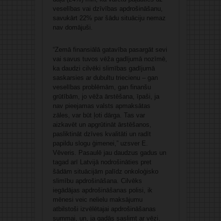
veselības vai dzīvības apdrošināšanu,
savukārt 22% par šādu situāciju nemaz
nav domājuši.
“Zemā finansiālā gatavība pasargāt sevi
vai savus tuvos vēža gadījumā nozīmē,
ka daudzi cilvēki slimības gadījumā
saskarsies ar dubultu triecienu – gan
veselības problēmām, gan finanšu
grūtībām, jo vēža ārstēšana, īpaši, ja
nav pieejamas valsts apmaksātas
zāles, var būt ļoti dārga. Tas var
aizkavēt un apgrūtināt ārstēšanos,
pasliktināt dzīves kvalitāti un radīt
papildu slogu ģimenei,” uzsver E.
Vēveris. Pasaulē jau daudzus gadus un
tagad arī Latvijā nodrošināties pret
šādām situācijām palīdz onkoloģisko
slimību apdrošināšana. Cilvēks
iegādājas apdrošināšanas polisi, ik
mēnesi veic nelielu maksājumu
atbilstoši izvēlētajai apdrošināšanas
summai, un, ja gadās saslimt ar vēzi,