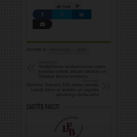
Patīk
Atzīmēti ar:
ONKOLOĢIJA
VĒZIS
Iepriekšējais:
Smēķēšanas ierobežošanas valsts
komisija izvērtē aktuālo situāciju un
Tabakas likuma ieviešanu
Nākamais:
Biedrība: Gandrīz 10% darba ņēmēju
Latvijā dzīvo ar diabētu un sagaida
pilnvērtīgu darba dzīvi
Saistītie raksti