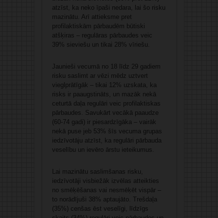
atzīst, ka neko īpaši nedara, lai šo risku
mazinātu. Arī attieksme pret
profilaktiskām pārbaudēm būtiski
atšķiras – regulāras pārbaudes veic
39% sieviešu un tikai 28% vīriešu.
Jaunieši vecumā no 18 līdz 29 gadiem
risku saslimt ar vēzi mēdz uztvert
vieglprātīgāk – tikai 12% uzskata, ka
risks ir paaugstināts, un mazāk nekā
ceturtā daļa regulāri veic profilaktiskas
pārbaudes. Savukārt vecākā paaudze
(60-74 gadi) ir piesardzīgāka – vairāk
nekā puse jeb 53% šīs vecuma grupas
iedzīvotāju atzīst, ka regulāri pārbauda
veselību un ievēro ārstu ieteikumus.
Lai mazinātu saslimšanas risku,
iedzīvotāji visbiežāk izvēlas atteikties
no smēķēšanas vai nesmēķēt vispār –
to norādījuši 38% aptaujāto. Trešdaļa
(35%) cenšas ēst veselīgi, līdzīgs
skaits (34%) regulāri veic pārbaudes un