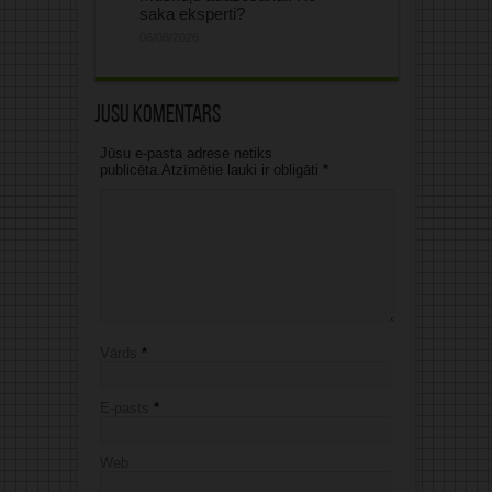
saka eksperti?
06/08/2026
Jūsu komentārs
Jūsu e-pasta adrese netiks
publicēta.Atzīmētie lauki ir obligāti
*
Vārds
*
E-pasts
*
Web