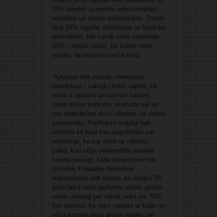
33% pievērš uzmanību emocionālajai
veselībai un stresa mazināšanai. Tomēr
tikai 28% regulāri nodarbojas ar fiziskām
aktivitātēm, bet vairāk nekā ceturtdaļa –
26% – atklāti atzīst, ka šobrīd neko
nedara, lai mazinātu vēža risku.
“Aptaujas dati parāda interesantu
paradoksu – Latvijā cilvēki saprot, ka
vēzis ir izplatīts un viņi var saslimt,
tomēr trūkst konkrētu zināšanu vai arī
nav motivācijas aktīvi rīkoties, lai riskus
samazinātu. Profilakse maldīgi tiek
uztverta kā kaut kas apgrūtinošs vai
nesvarīgs, ko var atlikt uz nākotni.
Laikā, kad vēža saslimstība pasaulē
turpina pieaugt, šāda attieksme ir ļoti
bīstama. Pasaules Veselības
organizācijas dati liecina, ka tuvāko 20
gadu laikā vēža gadījumu skaits globāli
varētu pieaugt par vairāk nekā par 70%.
Tas nozīmē, ka risks saslimt ar kādu no
vēža formām kļūst arvien reālāks arī