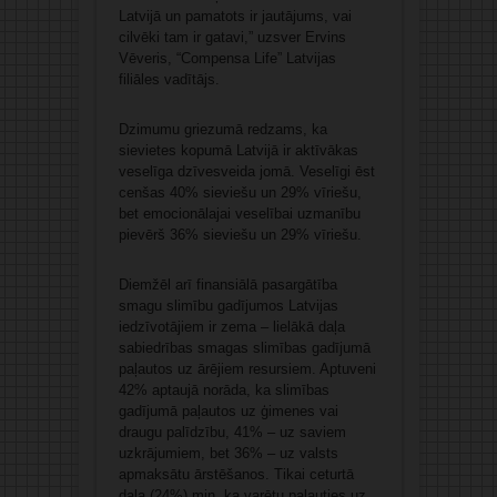
Latvijā un pamatots ir jautājums, vai
cilvēki tam ir gatavi,” uzsver Ervins
Vēveris, “Compensa Life” Latvijas
filiāles vadītājs.
Dzimumu griezumā redzams, ka
sievietes kopumā Latvijā ir aktīvākas
veselīga dzīvesveida jomā. Veselīgi ēst
cenšas 40% sieviešu un 29% vīriešu,
bet emocionālajai veselībai uzmanību
pievērš 36% sieviešu un 29% vīriešu.
Diemžēl arī finansiālā pasargātība
smagu slimību gadījumos Latvijas
iedzīvotājiem ir zema – lielākā daļa
sabiedrības smagas slimības gadījumā
paļautos uz ārējiem resursiem. Aptuveni
42% aptaujā norāda, ka slimības
gadījumā paļautos uz ģimenes vai
draugu palīdzību, 41% – uz saviem
uzkrājumiem, bet 36% – uz valsts
apmaksātu ārstēšanos. Tikai ceturtā
daļa (24%) min, ka varētu paļauties uz