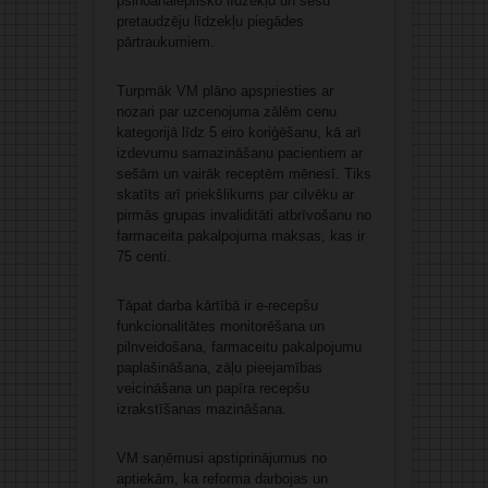
psihoanaleptisko līdzekļu un sešu
pretaudzēju līdzekļu piegādes
pārtraukumiem.
Turpmāk VM plāno apspriesties ar
nozari par uzcenojuma zālēm cenu
kategorijā līdz 5 eiro koriģēšanu, kā arī
izdevumu samazināšanu pacientiem ar
sešām un vairāk receptēm mēnesī. Tiks
skatīts arī priekšlikums par cilvēku ar
pirmās grupas invaliditāti atbrīvošanu no
farmaceita pakalpojuma maksas, kas ir
75 centi.
Tāpat darba kārtībā ir e-recepšu
funkcionalitātes monitorēšana un
pilnveidošana, farmaceitu pakalpojumu
paplašināšana, zāļu pieejamības
veicināšana un papīra recepšu
izrakstīšanas mazināšana.
VM saņēmusi apstiprinājumus no
aptiekām, ka reforma darbojas un