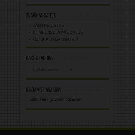
Svarīgas saites
ZĀĻU REĢISTRS
KOMPENSĒJAMĀS ZĀLES
UZTURA BAGĀTINĀTĀJI
Rakstu arhīvs
Rakstu
arhīvs
Gaidāmie pasākumi
Šobrīd nav gaidāmo pasākumi.