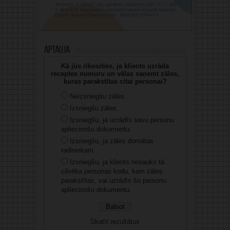
Aptauja
Kā jūs rīkosities, ja klients uzrāda
receptes numuru un vēlas saņemt zāles,
kuras parakstītas citai personai?
Neizsniegšu zāles.
Izsniegšu zāles.
Izsniegšu, ja uzrādīs savu personu
apliecinošu dokumentu.
Izsniegšu, ja zāles domātas
radiniekam.
Izsniegšu, ja klients nosauks tā
cilvēka personas kodu, kam zāles
parakstītas, vai uzrādīs šo personu
apliecinošu dokumentu.
Skatīt rezultātus