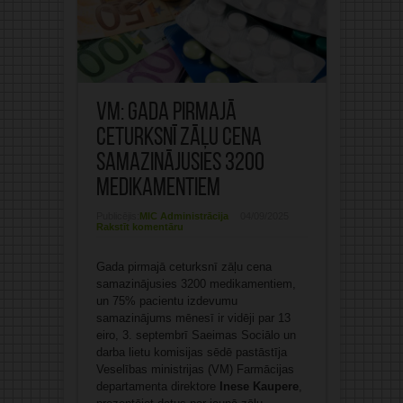
VM: Gada pirmajā
ceturksnī zāļu cena
samazinājusies 3200
medikamentiem
Publicējis:
MIC Administrācija
04/09/2025
Rakstīt komentāru
Gada pirmajā ceturksnī zāļu cena
samazinājusies 3200 medikamentiem,
un 75% pacientu izdevumu
samazinājums mēnesī ir vidēji par 13
eiro, 3. septembrī Saeimas Sociālo un
darba lietu komisijas sēdē pastāstīja
Veselības ministrijas (VM) Farmācijas
departamenta direktore
Inese Kaupere
,