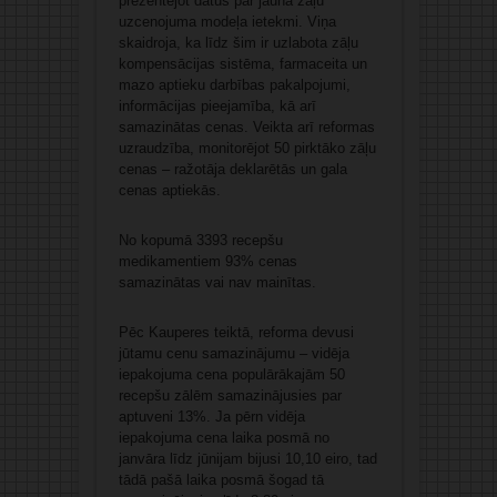
prezentējot datus par jaunā zāļu
uzcenojuma modeļa ietekmi. Viņa
skaidroja, ka līdz šim ir uzlabota zāļu
kompensācijas sistēma, farmaceita un
mazo aptieku darbības pakalpojumi,
informācijas pieejamība, kā arī
samazinātas cenas. Veikta arī reformas
uzraudzība, monitorējot 50 pirktāko zāļu
cenas – ražotāja deklarētās un gala
cenas aptiekās.
No kopumā 3393 recepšu
medikamentiem 93% cenas
samazinātas vai nav mainītas.
Pēc Kauperes teiktā, reforma devusi
jūtamu cenu samazinājumu – vidēja
iepakojuma cena populārākajām 50
recepšu zālēm samazinājusies par
aptuveni 13%. Ja pērn vidēja
iepakojuma cena laika posmā no
janvāra līdz jūnijam bijusi 10,10 eiro, tad
tādā pašā laika posmā šogad tā