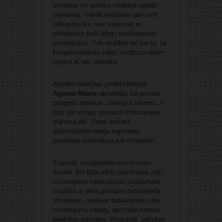
izmaiņas no aptieku viedokļa nebūtu
veicamas. Vairāk problēmu gan esot
lieltirgotavām, kas saskaras ar
problēmām tieši dārgo medikamentu
izsniegšanā. Tiek strādāts arī pie tā, lai
kompensējamās zāles varētu pa daļām
izņemt ik pēc mēneša.
Aptieku biedrības priekšsēdētāja
Agnese Ritene
akcentēja, ka pirmais
pusgads aptiekās, īstenojot reformu, ir
bijis ļoti smags pārsvarā informācijas
trūkuma dēļ. Viņas ieskatā
iedzīvotajiem nebija saprotami
pasniegta informācija par izmaiņām.
Turpmāk nevajadzētu mainīt cenu
modeli, bet būtu vērts pievērsties zāļu
uzcenojuma indeksācijas jautājumam
saistībā ar pieaugošajām darbaspēka
izmaksām, veidojot detalizētāku zāļu
uzcenojuma sadaļu, atzīmēja Aptieku
biedrības pārstāve. Viņasprāt, patlaban