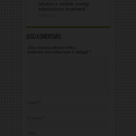
atbalsts ir vienlīdz svarīgi
tuberkulozes ārstēšanā
07/08/2026
Jūsu komentārs
Jūsu e-pasta adrese netiks
publicēta.Atzīmētie lauki ir obligāti
*
Vārds
*
E-pasts
*
Web