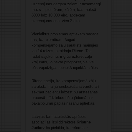
uzcenojums dārgām zālēm ir nesamērīgi
mazs – piemēram, zālēm, kas maksā
8000 līdz 10 000 eiro, aptiekām
uzcenojums esot vien 2 eiro.
Vienlaikus problēmas aptiekām sagādā
tas, ka, piemēram, šogad
kompensējamo zāļu saraksts mainījies
jau 14 reizes, skaidroja Ritene. Tas
radot sajukumu, ir grūti uzturēt zāļu
krājumus, jo nevar prognozēt, vai vēl
būs vajadzīgas iepriekš iepirktās zāles.
Ritene sacīja, ka kompensējamā zāļu
saraksta maiņu ierobežošana varētu arī
sekmēt pacientu līdzestību ārstēšanās
procesā. Līdztekus būtu jādomā par
pakalpojumu paplašināšanu aptiekās.
Latvijas farmaceitiskās aprūpes
asociācijas izpilddirektore
Kristīne
Jučkoviča
piebilda, ka reforma ir