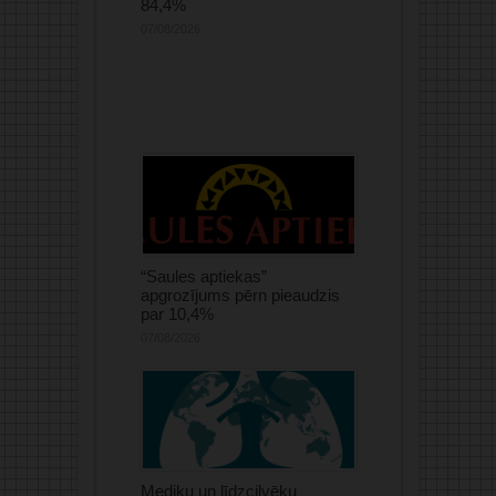
84,4%
07/08/2026
“Saules aptiekas”
apgrozījums pērn pieaudzis
par 10,4%
07/08/2026
Mediķu un līdzcilvēku