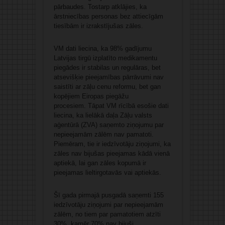
pārbaudes. Tostarp atklājies, ka
ārstniecības personas bez attiecīgām
tiesībām ir izrakstījušas zāles.
VM dati liecina, ka 98% gadījumu
Latvijas tirgū izplatīto medikamentu
piegādes ir stabilas un regulāras, bet
atsevišķie pieejamības pārrāvumi nav
saistīti ar zāļu cenu reformu, bet gan
kopējiem Eiropas piegāžu
procesiem. Tāpat VM rīcībā esošie dati
liecina, ka lielākā daļa Zāļu valsts
aģentūrā (ZVA) saņemto ziņojumu par
nepieejamām zālēm nav pamatoti.
Piemēram, tie ir iedzīvotāju ziņojumi, ka
zāles nav bijušas pieejamas kādā vienā
aptiekā, lai gan zāles kopumā ir
pieejamas lieltirgotavās vai aptiekās.
Šī gada pirmajā pusgadā saņemti 155
iedzīvotāju ziņojumi par nepieejamām
zālēm, no tiem par pamatotiem atzīti
30%, kamēr 70% nav bijuši