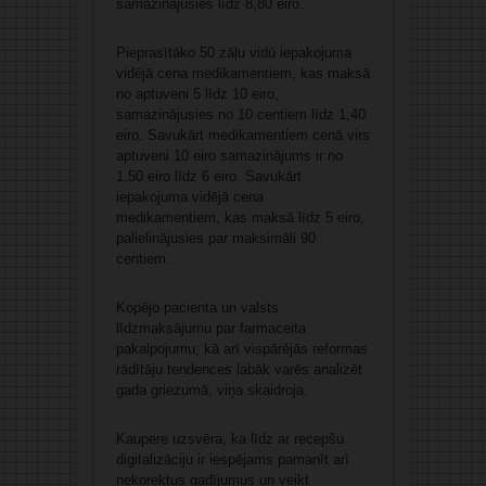
samazinājusies līdz 8,80 eiro.
Pieprasītāko 50 zāļu vidū iepakojuma
vidējā cena medikamentiem, kas maksā
no aptuveni 5 līdz 10 eiro,
samazinājusies no 10 centiem līdz 1,40
eiro. Savukārt medikamentiem cenā virs
aptuveni 10 eiro samazinājums ir no
1,50 eiro līdz 6 eiro. Savukārt
iepakojuma vidējā cena
medikamentiem, kas maksā līdz 5 eiro,
palielinājusies par maksimāli 90
centiem.
Kopējo pacienta un valsts
līdzmaksājumu par farmaceita
pakalpojumu, kā arī vispārējās reformas
rādītāju tendences labāk varēs analizēt
gada griezumā, viņa skaidroja.
Kaupere uzsvēra, ka līdz ar recepšu
digitalizāciju ir iespējams pamanīt arī
nekorektus gadījumus un veikt