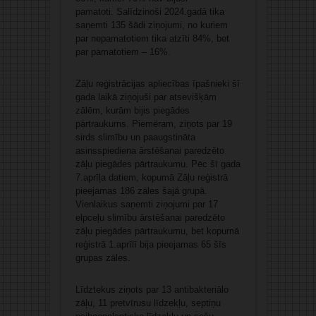
pamatoti. Salīdzinoši 2024.gadā tika
saņemti 135 šādi ziņojumi, no kuriem
par nepamatotiem tika atzīti 84%, bet
par pamatotiem – 16%.
Zāļu reģistrācijas apliecības īpašnieki šī
gada laikā ziņojuši par atsevišķām
zālēm, kurām bijis piegādes
pārtraukums. Piemēram, ziņots par 19
sirds slimību un paaugstināta
asinsspiediena ārstēšanai paredzēto
zāļu piegādes pārtraukumu. Pēc šī gada
7.aprīļa datiem, kopumā Zāļu reģistrā
pieejamas 186 zāles šajā grupā.
Vienlaikus saņemti ziņojumi par 17
elpceļu slimību ārstēšanai paredzēto
zāļu piegādes pārtraukumu, bet kopumā
reģistrā 1.aprīlī bija pieejamas 65 šīs
grupas zāles.
Līdztekus ziņots par 13 antibakteriālo
zāļu, 11 pretvīrusu līdzekļu, septiņu