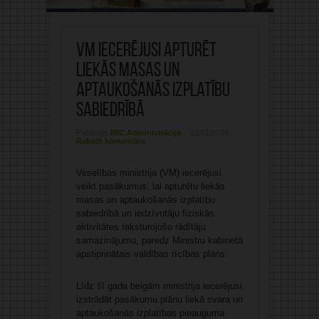
VM iecerējusi apturēt
liekās masas un
aptaukošanās izplatību
sabiedrībā
Publicējis:
MIC Administrācija
22/01/2024
Rakstīt komentāru
Veselības ministrija (VM) iecerējusi
veikt pasākumus, lai apturētu liekās
masas un aptaukošanās izplatību
sabiedrībā un iedzīvotāju fiziskās
aktivitātes raksturojošo rādītāju
samazinājumu, paredz Ministru kabinetā
apstiprinātais valdības rīcības plāns.
Līdz šī gada beigām ministrija iecerējusi
izstrādāt pasākumu plānu liekā svara un
aptaukošanās izplatības pieauguma