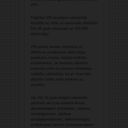
20%.
Papildus VM iecerējusi samazināt
mirstību no sirds un asinsvadu slimībām
līdz 64 gadu vecumam uz 100 000
iedzīvotāju.
VM paredz ieviest mērķētus un
efektīvus pasākumus iedzīvotāju
paradumu maiņai, tostarp nodokļu
instrumentus, lai novērstu atkarību
izraisošo vielu un procesu lietošanas
izplatību sabiedrībā, kā arī mazināta
atkarību radītā riska ietekme uz
veselību.
Jau līdz šī gada beigām paredzēts
pārskatīt akcīzes nodokļa likmes
alkoholiskajiem dzērieniem, tabakas
izstrādājumiem, tabakas
aizstājējproduktiem, elektroniskajās
smēķēšanas ierīcēs izmantojamajiem