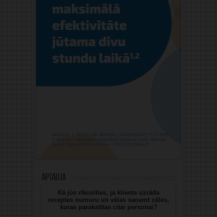
Aptauja
Kā jūs rīkosities, ja klients uzrāda
receptes numuru un vēlas saņemt zāles,
kuras parakstītas citai personai?