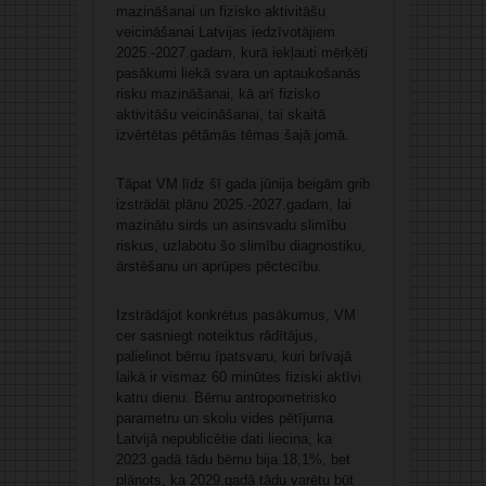
mazināšanai un fizisko aktivitāšu
veicināšanai Latvijas iedzīvotājiem
2025.-2027.gadam, kurā iekļauti mērķēti
pasākumi liekā svara un aptaukošanās
risku mazināšanai, kā arī fizisko
aktivitāšu veicināšanai, tai skaitā
izvērtētas pētāmās tēmas šajā jomā.
Tāpat VM līdz šī gada jūnija beigām grib
izstrādāt plānu 2025.-2027.gadam, lai
mazinātu sirds un asinsvadu slimību
riskus, uzlabotu šo slimību diagnostiku,
ārstēšanu un aprūpes pēctecību.
Izstrādājot konkrētus pasākumus, VM
cer sasniegt noteiktus rādītājus,
palielinot bērnu īpatsvaru, kuri brīvajā
laikā ir vismaz 60 minūtes fiziski aktīvi
katru dienu. Bērnu antropometrisko
parametru un skolu vides pētījuma
Latvijā nepublicētie dati liecina, ka
2023.gadā tādu bērnu bija 18,1%, bet
plānots, ka 2029.gadā tādu varētu būt