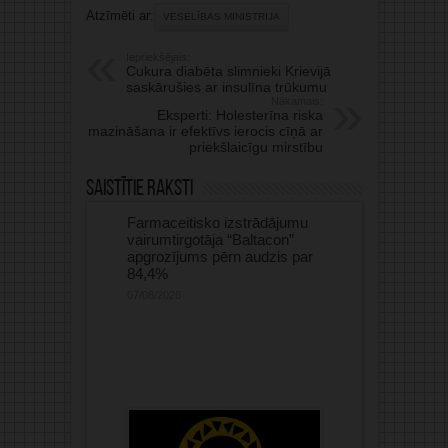
Atzīmēti ar:
VESELĪBAS MINISTRIJA
Iepriekšējais:
Cukura diabēta slimnieki Krievijā
saskārušies ar insulīna trūkumu
Nākamais:
Eksperti: Holesterīna riska
mazināšana ir efektīvs ierocis cīņā ar
priekšlaicīgu mirstību
Saistītie raksti
Farmaceitisko izstrādājumu
vairumtirgotāja “Baltacon”
apgrozījums pērn audzis par
84,4%
07/08/2026