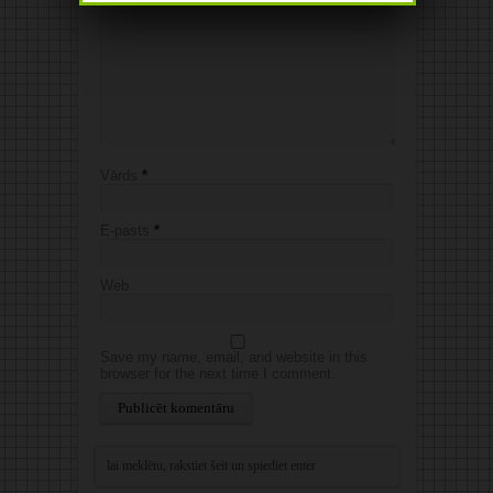
Vārds
*
E-pasts
*
Web
Save my name, email, and website in this
browser for the next time I comment.
Alternative: