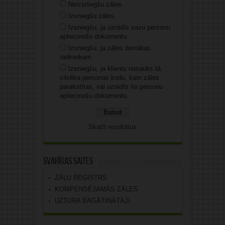
Neizsniegšu zāles.
Izsniegšu zāles.
Izsniegšu, ja uzrādīs savu personu
apliecinošu dokumentu.
Izsniegšu, ja zāles domātas
radiniekam.
Izsniegšu, ja klients nosauks tā
cilvēka personas kodu, kam zāles
parakstītas, vai uzrādīs šo personu
apliecinošu dokumentu.
Skatīt rezultātus
Svarīgas saites
ZĀĻU REĢISTRS
KOMPENSĒJAMĀS ZĀLES
UZTURA BAGĀTINĀTĀJI