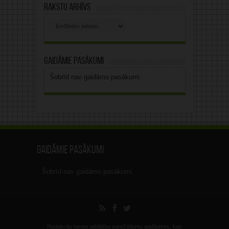
Rakstu arhīvs
Rakstu
arhīvs
Gaidāmie pasākumi
Šobrīd nav gaidāmo pasākumi.
Gaidāmie pasākumi
Šobrīd nav gaidāmo pasākumi.
Redakcija nenes atbildību sarežģījumu gadījumos, kas