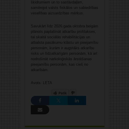
šķidrumiem un to sastāvdaļām,
samērojot valsts fiskālos un sabiedrības
veselības aizsardzības mērķus.
Savukārt līdz 2026.gada oktobra beigām
plānots paplašināt atkarību profilakses,
tai skaitā sociālās rehabilitācijas un
atbalsta pasākumu klāstu un pieejamību
personām, kurām ir augstāks atkarību
risks un līdzatkarīgām personām, kā arī
nodrošināt narkoloģiskās ārstēšanas
pieejamību personām, kas cieš no
atkarībām.
Avots: LETA
Patīk