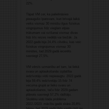
22%.
Tāpat VM cer, ka palielināsies
pieaugušo īpatsvars, kuri brīvajā laikā
veiks vismaz 30 minūšu ilgus fiziskus
vingrojumus līdz vieglam elpas
trūkumam vai svīšanai vismaz divas
līdz trīs reizes nedēļā vai biežāk. Ja
2022.gadā bija 24,4% cilvēku, kas veic
fiziskus vingrojumus vismaz 30
minūtes, tad 2029.gadā iecerēts
sasniegt 27,5%.
VM vērsīs uzmanību arī tam, lai liekā
svara un aptaukošanās izplatība
iedzīvotāju vidū nepieaugtu. 2022.gadā
bija 59,4% iedzīvotāju 15 līdz 74
vecuma grupā ar lieko svaru un
aptaukošanos, taču līdz 2029.gadam
plānots sasniegt 57,2% rādītāju.
Skolēnu vidū šāda problēma
2022./2023. mācību gadā skāra 20,8%
bērnu, bet 2029.gadā tādu varētu būt jau