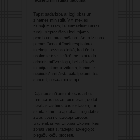
Iekšlietu ministrijas padotībā.
Tāpat sadarbībā ar Izglītības un
zinātnes ministriju VM meklēs
risinājumu tam, lai samazinātu ārstu
zīmju pieprasīšanu izglītojamo
prombūtņu attaisnošanai. Ārsta izziņas
pieprasīšana, it īpaši respiratoro
infekciju sezonas laikā, kad ārstu
noslodze ir vislielākā, ne tikai rada
administartīvo slogu, bet arī kavē
iespēju citiem cilvēkiem, kuriem ir
nepieciešami ārsta pakalpojumi, tos
saņemt, norāda ministrijā.
Daļa ierosinājumu attiecas arī uz
farmācijas nozari, piemēram, dodot
tiesības ārstniecības iestādēm, tai
skaitā slimnīcu aptiekām, iegādāties
zāles tieši no ražotāja Eiropas
Savienības vai Eiropas Ekonomikas
zonas valstīs, tādējādi atvieglojot
piegāžu ķēžu procesu.