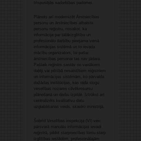
trīspusējās sadarbības padomei.
Plānots arī modernizēt Ārstniecības
personu un ārstniecības atbalsta
personu reģistru, nosakot, ka
informācija par tālākizglītību un
profesionālo darbību pieejama vienā
informācijas sistēmā un to ievada
mācību organizators, lai pašai
ārstniecības personai tas nav jādara.
Pašlaik reģistrs sastāv no vairākiem
daļēji vai pilnībā nesaistītiem reģistriem
un informācijas sistēmām, ko pārvalda
dažādas institūcijas, kas rada slogu
veselības nozares cilvēkresursu
plānošanā un darbu izpildē. Iztrūkst arī
centralizēts kvalitatīvu datu
uzglabāšanas veids, skaidro ministrijā.
Šobrīd Veselības inspekcija (VI) veic
pārsvarā manuālu informācijas ievadi
reģistrā, pildot starpniecības lomu starp
izglītības iestādēm, profesionālajām