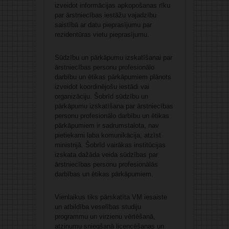
izveidot informācijas apkopošanas rīku
par ārstniecības iestāžu vajadzību
saistībā ar datu pieprasījumu par
rezidentūras vietu pieprasījumu.
Sūdzību un pārkāpumu izskatīšanai par
ārstniecības personu profesionālo
darbību un ētikas pārkāpumiem plānots
izveidot koordinējošu iestādi vai
organizāciju. Šobrīd sūdzību un
pārkāpumu izskatīšana par ārstniecības
personu profesionālo darbību un ētikas
pārkāpumiem ir sadrumstalota, nav
pietiekami laba komunikācija, atzīst
ministrijā. Šobrīd vairākas institūcijas
izskata dažāda veida sūdzības par
ārstniecības personu profesionālās
darbības un ētikas pārkāpumiem.
Vienlaikus tiks pārskatīta VM iesaiste
un atbildība veselības studiju
programmu un virzienu vērtēšanā,
atzinumu sniegšanā licencēšanas un