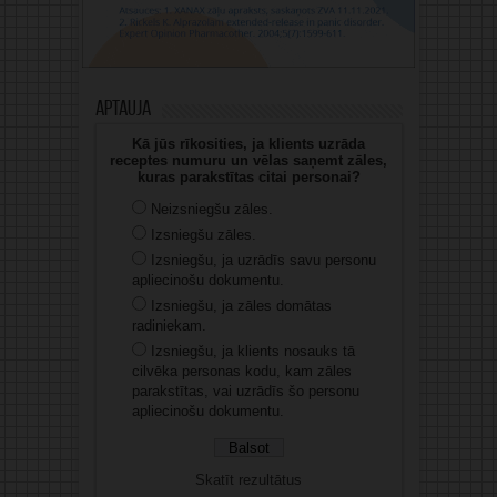
Aptauja
Kā jūs rīkosities, ja klients uzrāda
receptes numuru un vēlas saņemt zāles,
kuras parakstītas citai personai?
Neizsniegšu zāles.
Izsniegšu zāles.
Izsniegšu, ja uzrādīs savu personu
apliecinošu dokumentu.
Izsniegšu, ja zāles domātas
radiniekam.
Izsniegšu, ja klients nosauks tā
cilvēka personas kodu, kam zāles
parakstītas, vai uzrādīs šo personu
apliecinošu dokumentu.
Skatīt rezultātus