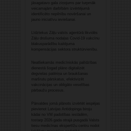
jāsagatavo gala ziņojums par turpmāk
veicamajām darbībām izvērtējumā
identificēto nepilnību novēršanai un
jauno iniciatīvu ieviešanai.
Līdztekus Zāļu valsts aģentūrā likvidēs
Zāļu drošuma nodaļas Covid-19 vakcīnu
blakusparādību kaitējuma
kompensācijas sektora struktūrvienību.
Neatliekamās medicīniskās palīdzības
dienestā šogad plāno digitalizēt
degvielas patēriņa un braukšanas
maršrutu pārskatus, efektivizēt
vakcinācijas un obligāto veselības
pārbaužu procesus.
Pārvaldes jomā plānots izvērtēt iespējas
pievienot Latvijas Antidopinga biroju
kādai no VM padotības iestādēm,
tostarp 2026.gada otrajā pusgadā Valsts
tiesu medicīnas ekspertīžu centru nodot