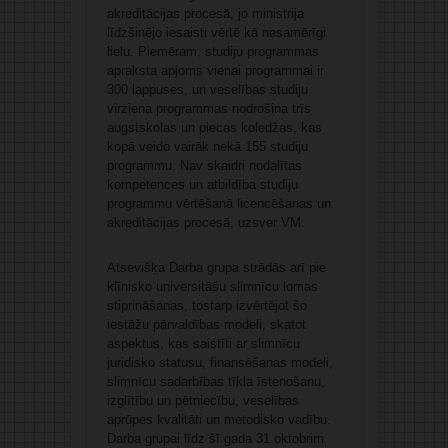
akreditācijas procesā, jo ministrija
līdzšinējo iesaisti vērtē kā nesamērīgi
lielu. Piemēram, studiju programmas
apraksta apjoms vienai programmai ir
300 lappuses, un veselības studiju
virziena programmas nodrošina trīs
augstskolas un piecas koledžas, kas
kopā veido vairāk nekā 155 studiju
programmu. Nav skaidri nodalītas
kompetences un atbildība studiju
programmu vērtēšanā licencēšanas un
akreditācijas procesā, uzsver VM.
Atsevišķa Darba grupa strādās arī pie
klīnisko universitāšu slimnīcu lomas
stiprināšanas, tostarp izvērtējot šo
iestāžu pārvaldības modeli, skatot
aspektus, kas saistīti ar slimnīcu
juridisko statusu, finansēšanas modeli,
slimnīcu sadarbības tīkla īstenošanu,
izglītību un pētniecību, veselības
aprūpes kvalitāti un metodisko vadību.
Darba grupai līdz šī gada 31.oktobrim