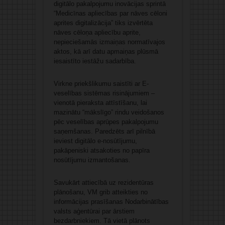
digitālo pakalpojumu inovācijas sprintā
“Medicīnas apliecības par nāves cēloni
aprites digitalizācija” tiks izvērtēta
nāves cēloņa apliecību aprite,
nepieciešamās izmaiņas normatīvajos
aktos, kā arī datu apmaiņas plūsmā
iesaistīto iestāžu sadarbība.
Virkne priekšlikumu saistīti ar E-
veselības sistēmas risinājumiem –
vienotā pieraksta attīstīšanu, lai
mazinātu “mākslīgo” rindu veidošanos
pēc veselības aprūpes pakalpojumu
saņemšanas. Paredzēts arī pilnībā
ieviest digitālo e-nosūtījumu,
pakāpeniski atsakoties no papīra
nosūtījumu izmantošanas.
Savukārt attiecībā uz rezidentūras
plānošanu, VM grib atteikties no
informācijas prasīšanas Nodarbinātības
valsts aģentūrai par ārstiem
bezdarbniekiem. Tā vietā plānots