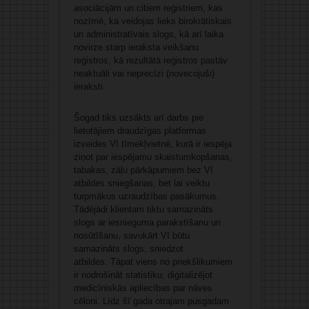
asociācijām un citiem reģistriem, kas
nozīmē, ka veidojas lieks birokrātiskais
un administratīvais slogs, kā arī laika
novirze starp ieraksta veikšanu
reģistros, kā rezultātā reģistros pastāv
neaktuāli vai neprecīzi (novecojuši)
ieraksti.
Šogad tiks uzsākts arī darbs pie
lietotājiem draudzīgas platformas
izveides VI tīmekļvietnē, kurā ir iespēja
ziņot par iespējamu skaistumkopšanas,
tabakas, zāļu pārkāpumiem bez VI
atbildes sniegšanas, bet lai veiktu
turpmākus uzraudzības pasākumus.
Tādējādi klientam tiktu samazināts
slogs ar iesnieguma parakstīšanu un
nosūtīšanu, savukārt VI būtu
samazināts slogs, sniedzot
atbildes. Tāpat viens no priekšlikumiem
ir nodrošināt statistiku, digitalizējot
medicīniskās apliecības par nāves
cēloni. Līdz šī gada otrajam pusgadam