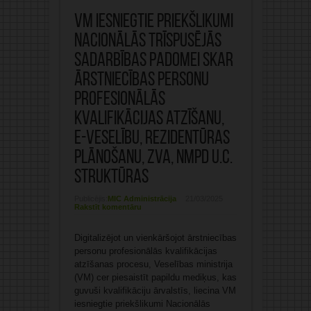
VM iesniegtie priekšlikumi
Nacionālās trīspusējās
sadarbības padomei skar
ārstniecības personu
profesionālās
kvalifikācijas atzīšanu,
e-veselību, rezidentūras
plānošanu, ZVA, NMPD u.c.
struktūras
Publicējis:
MIC Administrācija
21/03/2025
Rakstīt komentāru
Digitalizējot un vienkāršojot ārstniecības
personu profesionālās kvalifikācijas
atzīšanas procesu, Veselības ministrija
(VM) cer piesaistīt papildu mediķus, kas
guvuši kvalifikāciju ārvalstīs, liecina VM
iesniegtie priekšlikumi Nacionālās