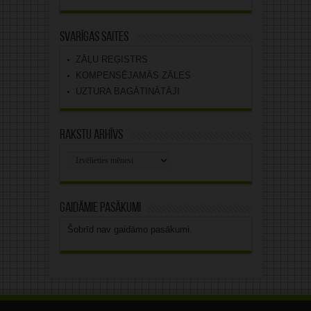
Svarīgas saites
ZĀĻU REĢISTRS
KOMPENSĒJAMĀS ZĀLES
UZTURA BAGĀTINĀTĀJI
Rakstu arhīvs
Rakstu
arhīvs
Gaidāmie pasākumi
Šobrīd nav gaidāmo pasākumi.