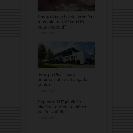
Pusaudzis grib lietot kreatīnu
muskuļu audzēšanai! Ko
saka eksperti?
06/08/2026
“Recipe Plus” būvē
automatizētu zāļu apgādes
centru
06/08/2026
Septembrī Rīgā atklās
cilvēka ķermeņa uzbūvei
veltītu izstādi
06/08/2026