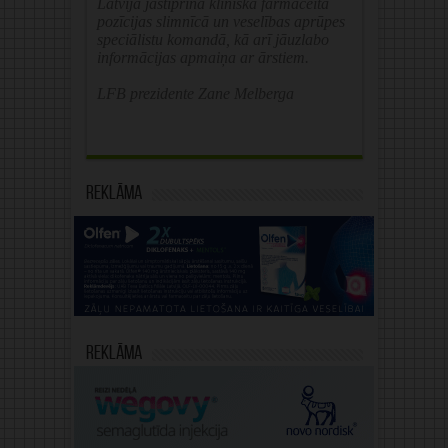
Latvijā jāstiprina klīniskā farmaceita
pozīcijas slimnīcā un veselības aprūpes
speciālistu komandā, kā arī jāuzlabo
informācijas apmaiņa ar ārstiem.
LFB prezidente Zane Melberga
Reklāma
Reklāma