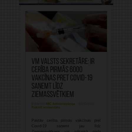
VM valsts sekretāre: Ir
cerība pirmās 6000
vakcīnas pret Covid-19
saņemt līdz
Ziemassvētkiem
Publicējis:
MIC Administrācija
03/12/2020
Rakstīt komentāru
Pastāv cerība pirmās vakcīnas pret
Covid-19 saņemt jau līdz
Ziemassvētkiem vai nākamā gada