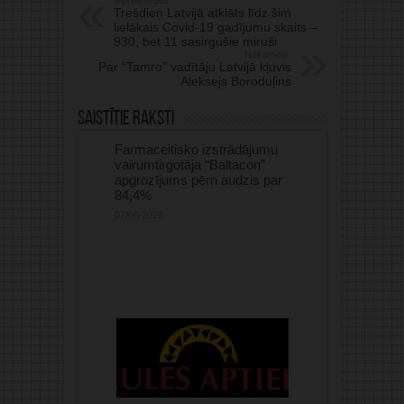
Iepriekšējais:
Trešdien Latvijā atklāts līdz šim
lielākais Covid-19 gadījumu skaits –
930, bet 11 sasirgušie miruši
Nākamais:
Par “Tamro” vadītāju Latvijā kļuvis
Aleksejs Boroduļins
Saistītie raksti
Farmaceitisko izstrādājumu
vairumtirgotāja “Baltacon”
apgrozījums pērn audzis par
84,4%
07/08/2026