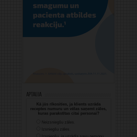
Aptauja
Kā jūs rīkosities, ja klients uzrāda
receptes numuru un vēlas saņemt zāles,
kuras parakstītas citai personai?
Neizsniegšu zāles.
Izsniegšu zāles.
Izsniegšu, ja uzrādīs savu personu