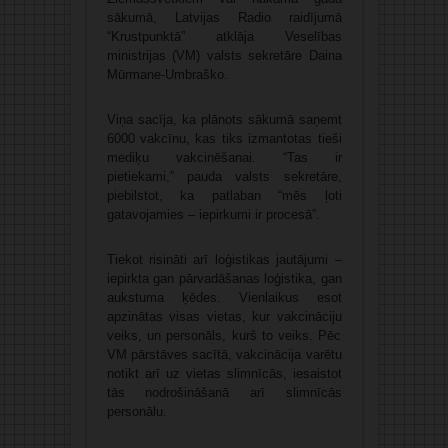
sākumā, Latvijas Radio raidījumā
“Krustpunktā” atklāja Veselības
ministrijas (VM) valsts sekretāre Daina
Mūrmane-Umbraško.
Viņa sacīja, ka plānots sākumā saņemt
6000 vakcīnu, kas tiks izmantotas tieši
mediķu vakcinēšanai. “Tas ir
pietiekami,” pauda valsts sekretāre,
piebilstot, ka patlaban “mēs ļoti
gatavojamies – iepirkumi ir procesā”.
Tiekot risināti arī loģistikas jautājumi –
iepirkta gan pārvadāšanas loģistika, gan
aukstuma ķēdes. Vienlaikus esot
apzinātas visas vietas, kur vakcināciju
veiks, un personāls, kurš to veiks. Pēc
VM pārstāves sacītā, vakcinācija varētu
notikt arī uz vietas slimnīcās, iesaistot
tās nodrošināšanā arī slimnīcās
personālu.