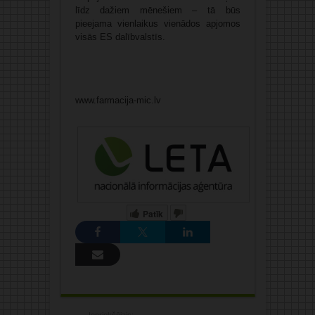
līdz dažiem mēnešiem – tā būs
pieejama vienlaikus vienādos apjomos
visās ES dalībvalstīs.
www.farmacija-mic.lv
Patīk