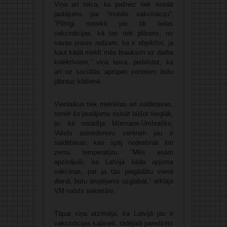
Viņa arī teica, ka pašreiz tiek risināt
jautājums par “mobilo vakcināciju”.
“Pilnīgi noteikti pie tik lielas
vakcinācijas, kā tas tiek plānots, no
savas puses redzam, ka ir objektīvi, ja
kaut kādā mirklī mēs brauksim uz darba
kolektīviem,” viņa teica, piebilstot, ka
arī uz sociālās aprūpes centriem būtu
jābrauc klātienē.
Vienlaikus tiek meklētas arī saldētavas,
tomēr šo jautājumu risināt būšot vieglāk,
jo, kā norādīja Mūrmane-Umbraško,
Valsts asinsdonoru centram jau ir
saldētavas, kas spēj nodrošināt ļoti
zemu temperatūru. “Mēs esam
apzinājuši, ka Latvijā šāda apjoma
vakcīnas, pat ja tās piegādātu vienā
dienā, būtu iespējams uzglabāt,” atklāja
VM valsts sekretāre.
Tāpat viņa atzīmēja, ka Latvijā jau ir
vakcinācijas kabineti, tādējādi paredzēts