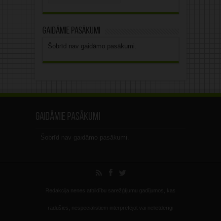
arhīvs
Gaidāmie pasākumi
Šobrīd nav gaidāmo pasākumi.
Gaidāmie pasākumi
Šobrīd nav gaidāmo pasākumi.
Redakcija nenes atbildību sarežģījumu gadījumos, kas
radušies, nespeciālistiem interpretējot vai nelietderīgi