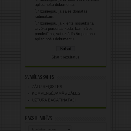
apliecinošu dokumentu.
Izsniegšu, ja zāles domātas
radiniekam.
Izsniegšu, ja klients nosauks tā
cilvēka personas kodu, kam zāles
parakstītas, vai uzrādīs šo personu
apliecinošu dokumentu.
Skatīt rezultātus
Svarīgas saites
ZĀĻU REĢISTRS
KOMPENSĒJAMĀS ZĀLES
UZTURA BAGĀTINĀTĀJI
Rakstu arhīvs
Rakstu