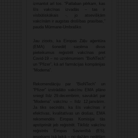
izmantot arī tos. “Patlaban pērkam, kas
šīs vakcīnas izvadās – tas ir
visbūtiskākais -, jo atsevišķām
vakcīnām ir augstas drošības prasības,”
pauda Mūrmane-Umbraško.
Jau ziņots, ka Eiropas Zāļu aģentūra
(EMA) šonedēļ saņēma divus
pieteikumus reģistrēt vakcīnas pret
Covid-19 – no uzņēmumiem “BioNTech”
un “Pfizer”, kā arī farmācijas kompānijas
“Moderna”.
Rekomendāciju par “BioNTech” un
“Pfizer” izstrādāto vakcīnu EMA plāno
sniegt līdz 29.decembrim, savukārt par
“Moderna” vakcīnu – līdz 12.janvārim.
Ja tiks secināts, ka šīs vakcīnas ir
efektīvas, kvalitatīvas un drošas, EMA
rekomendēs Eiropas Komisijai tās
apstiprināt jeb reģistrēt. Tiklīdz vakcīnu
reģistrēs Eiropas Savienībā (ES),
iespējami īsā laikā – no dažām nedēļām