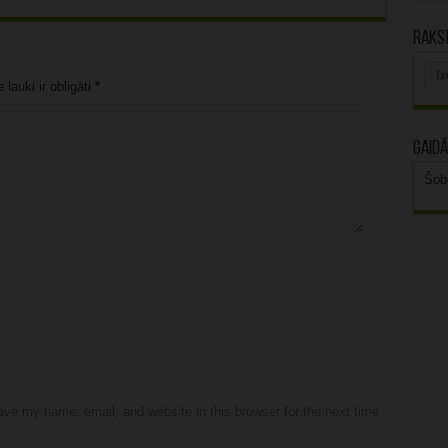
Rakst
Rak
arhī
lauki ir obligāti
*
Gaidā
Šob
ve my name, email, and website in this browser for the next time