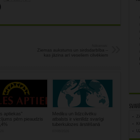
Nākamais:
Ziemas aukstums un sirdsdarbība –
kas jāzina arī veseliem cilvēkiem
Svarī
s aptiekas”
Mediķu un līdzcilvēku
Z
ījums pērn pieaudzis
atbalsts ir vienlīdz svarīgi
K
0,4%
tuberkulozes ārstēšanā
U
026
07/08/2026