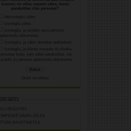
numuru un vēlas saņemt zāles, kuras
parakstītas citai personai?
Neizsniegšu zāles.
Izsniegšu zāles.
Izsniegšu, ja uzrādīs savu personu
apliecinošu dokumentu.
Izsniegšu, ja zāles domātas radiniekam.
Izsniegšu, ja klients nosauks tā cilvēka
personas kodu, kam zāles parakstītas, vai
uzrādīs šo personu apliecinošu dokumentu.
Skatīt rezultātus
gas saites
ĀĻU REĢISTRS
OMPENSĒJAMĀS ZĀLES
ZTURA BAGĀTINĀTĀJI