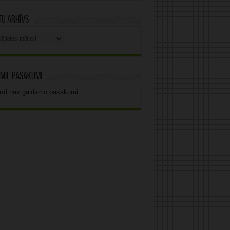
u arhīvs
stu
vs
mie pasākumi
rīd nav gaidāmo pasākumi.