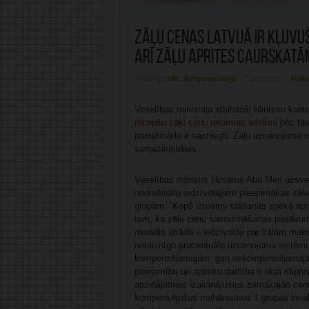
Zāļu cenas Latvijā ir kļuv
arī zāļu aprites caurskatā
Publicējis:
MIC Administrācija
13/02/2026
Raks
Veselības ministrija atbilstoši Ministru ka
recepšu zāļu cenu reformas ietekmi
pēc tās
pamatmērķi ir sasniegti. Zāļu uzcenojuma 
samazinājušies.
Veselības ministrs Hosams Abu Meri uzsver, k
nodrošinātu iedzīvotājiem pieejamākas zāle
grupām: “Kopš izmaiņu stāšanās spēkā apri
tam, ka zāļu cenu samazināšanas pasākumi
modelis strādā – iedzīvotāji par zālēm ma
netaisnīgo procentuālo uzcenojumu sistēmu,
kompensējamajām, gan nekompensējamajām
pieejamību un aptieku darbība ir tikai stipr
apzinājāmies izaicinājumus zemākajās cenu
kompensējošus mehānismus 1.grupas invalīd