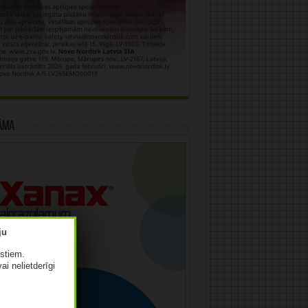
āma
istiem.
vai nelietderīgi