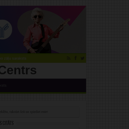
 zāļu saraksts
ksts
s citāts