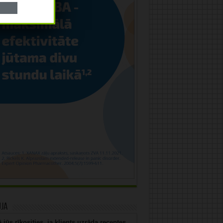
uja
 jūs rīkosities, ja klients uzrāda receptes