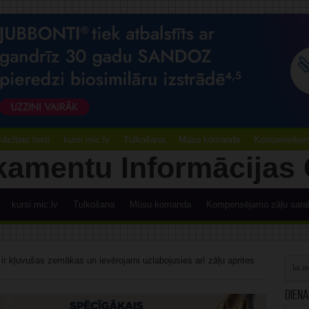
ācības testi
kursi.mic.lv
Tulkošana
Mūsu komanda
Kompensējamo
kursi.mic.lv
Tulkošana
Mūsu komanda
Kompensējamo zāļu sara
 ir kļuvušas zemākas un ievērojami uzlabojusies arī zāļu aprites
Diena