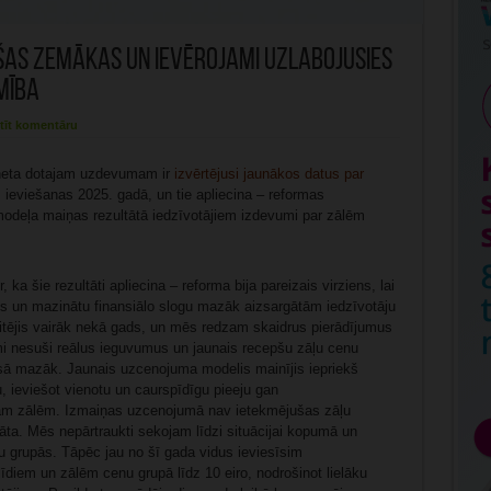
ušas zemākas un ievērojami uzlabojusies
mība
tīt komentāru
bineta dotajam uzdevumam ir
izvērtējusi jaunākos datus par
 ieviešanas 2025. gadā, un tie apliecina – reformas
modeļa maiņas rezultātā iedzīvotājiem izdevumi par zālēm
a šie rezultāti apliecina – reforma bija pareizais virziens, lai
s un mazinātu finansiālo slogu mazāk aizsargātām iedzīvotāju
tējis vairāk nekā gads, un mēs redzam skaidrus pierādījumus
 nesuši reālus ieguvumus un jaunais recepšu zāļu cenu
ksā mazāk. Jaunais uzcenojuma modelis mainījis iepriekš
 ieviešot vienotu un caurspīdīgu pieeju gan
 zālēm. Izmaiņas uzcenojumā nav ietekmējušas zāļu
ināta. Mēs nepārtraukti sekojam līdzi situācijai kopumā un
 grupās. Tāpēc jau no šī gada vidus ieviesīsim
iem un zālēm cenu grupā līdz 10 eiro, nodrošinot lielāku