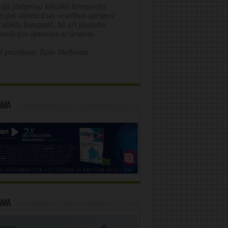
ijā jāstiprina klīniskā farmaceita
īcijas slimnīcā un veselības aprūpes
ciālistu komandā, kā arī jāuzlabo
ormācijas apmaiņa ar ārstiem.
 prezidente Zane Melberga
āma
āma