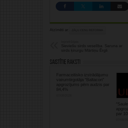
Atzīmēti ar:
ZĀĻU CENU REFORMA
Iepriekšējais:
Sieviešu sirds veselība. Saruna ar
sirds ķirurgu Mārtiņu Ērgli
Saistītie raksti
Farmaceitisko izstrādājumu
vairumtirgotāja “Baltacon”
apgrozījums pērn audzis par
84,4%
07/08/2026
“Saule
apgroz
par 1
07/08/2