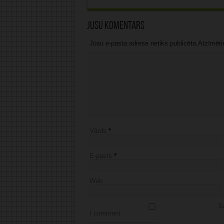
Jūsu komentārs
Jūsu e-pasta adrese netiks publicēta.Atzīmētie 
Vārds
*
E-pasts
*
Web
Sa
I comment.