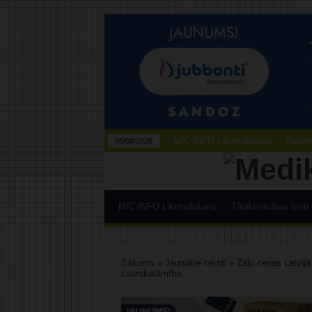
MIC-INFO Likumdošana
Tālākm
08/08/2026
MIC-INFO Likumdošana
Tālākmācības testi
Sākums
»
Jaunākie raksti
»
Zāļu cenas Latvijā
caurskatāmība