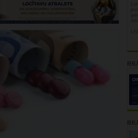
Latv
poz
spe
inf
LFB
Rekl
Rekl