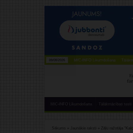
MIC-INFO Likumdošana
Tālākm
09/08/2026
MIC-INFO Likumdošana
Tālākmācības testi
Sākums
»
Jaunākie raksti
»
Zāļu ražotāja “Kal