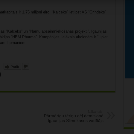
kapitāls ir 1,75 miljoni eiro. “Kalceks” ietilpst AS “Grindeks”
ijas “Kalceks” un “Namu apsaimniekošanas projekti”, Igaunijas
vākijas “HBM Pharma”. Kompānijas lielākais akcionārs ir “Liplat
ipam Lipmaniem.
Patīk
Nākamais:
Pārmērīgu tēriņu dēļ demisionē
Igaunijas Slimokases vadītājs