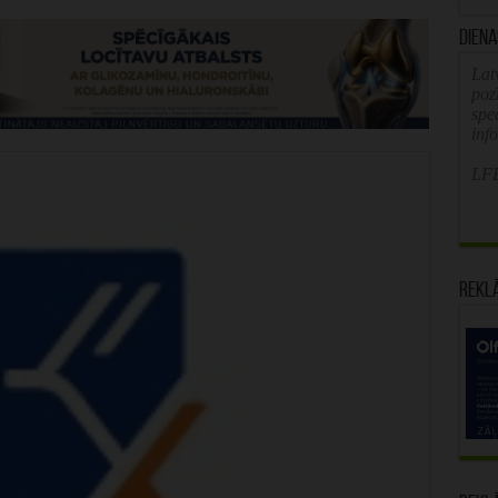
Diena
Latv
poz
spe
inf
LFB
Rekl