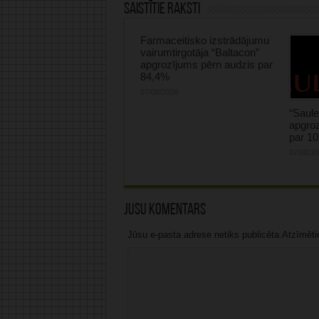
Saistītie raksti
Farmaceitisko izstrādājumu
vairumtirgotāja “Baltacon”
apgrozījums pērn audzis par
84,4%
07/08/2026
“Saule
apgroz
par 1
07/08/2
Jūsu komentārs
Jūsu e-pasta adrese netiks publicēta.Atzīmētie 