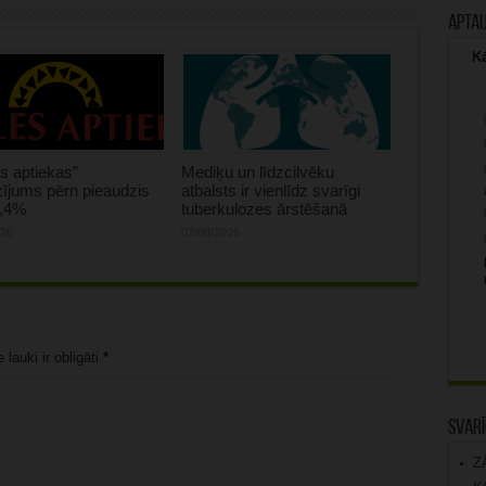
Apta
Kā
s aptiekas”
Mediķu un līdzcilvēku
ījums pērn pieaudzis
atbalsts ir vienlīdz svarīgi
0,4%
tuberkulozes ārstēšanā
026
07/08/2026
lauki ir obligāti
*
Svarī
Z