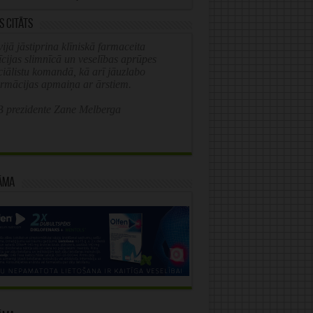
s citāts
ijā jāstiprina klīniskā farmaceita
īcijas slimnīcā un veselības aprūpes
ciālistu komandā, kā arī jāuzlabo
ormācijas apmaiņa ar ārstiem.
 prezidente Zane Melberga
āma