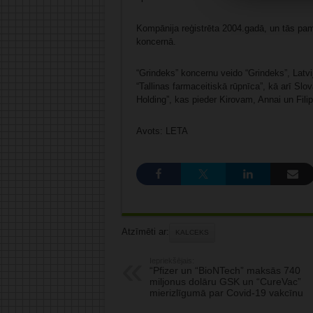
Kompānija reģistrēta 2004.gadā, un tās pamat
koncernā.
“Grindeks” koncernu veido “Grindeks”, Latv
“Tallinas farmaceitiskā rūpnīca”, kā arī Slo
Holding”, kas pieder Kirovam, Annai un Fil
Avots: LETA
Atzīmēti ar:
KALCEKS
Iepriekšējais:
“Pfizer un “BioNTech” maksās 740
miljonus dolāru GSK un “CureVac”
mierizlīgumā par Covid-19 vakcīnu