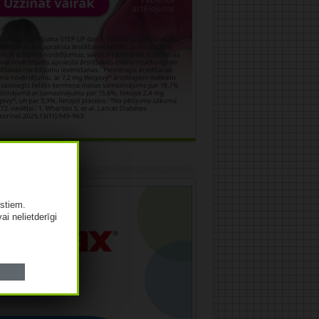
āma
istiem.
vai nelietderīgi