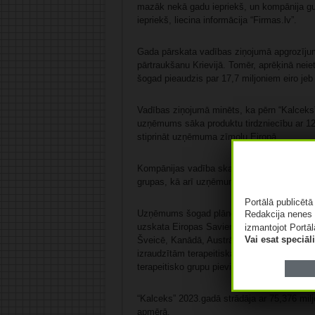
mazāk nekā gadu iepriekš, un kompānija gu
iepriekš, liecina informācija “Firmas.lv”.
Gada pārskata vadības ziņojumā apgrozījum
pārtraukšanu Krievijā. Tomēr, aprēķinā nei
šogad pieaudzis par 17,7 miljoniem eiro je
Vadības ziņojumā minēts, ka pērn “Kalceks”
uzņēmums sāka produktu tirdzniecību ar 1
stiprināt uzņēmuma zīmolu Eiropā.
Kompānijas vadība skaidro, ka “Kalceks” pē
grupas, kā arī uzņēmuma produkti reģistrēti
Portālā publicēt
Uzņēmums šogad plāno paplašināt produktu 
Redakcija nenes 
uzskata Eiropas Savienības valstis, bet kom
izmantojot Portāl
Vai esat speciā
Šveicē, Kanādā, Austrālijā un citās valstīs
izraudzītām terapeitiskajām grupām un jaun
terapeitisko grupu pievienošana nav izslēgt
“Kalceks” 2023.gadā strādāja ar 75,376 mil
apmērā.