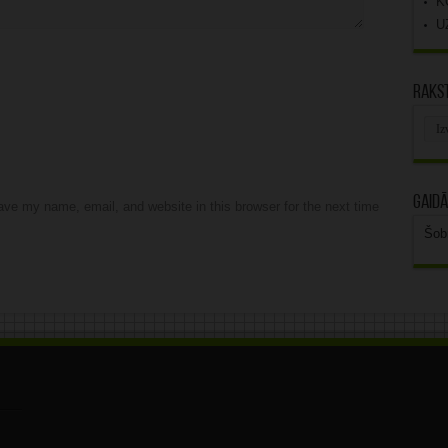
K
U
Rakst
Rak
arhī
Gaidā
ve my name, email, and website in this browser for the next time
Šob