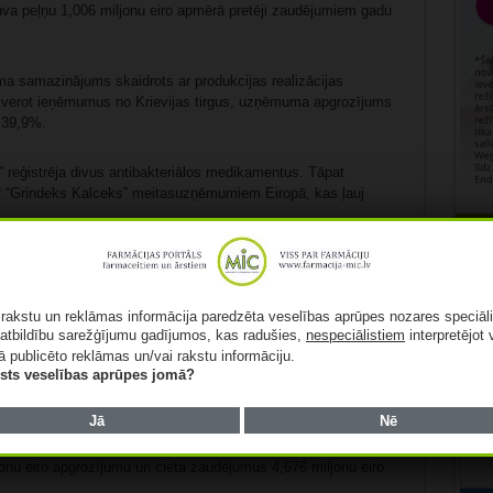
va peļņu 1,006 miljonu eiro apmērā pretēji zaudējumiem gadu
a samazinājums skaidrots ar produkcijas realizācijas
etverot ieņēmumus no Krievijas tirgus, uzņēmuma apgrozījums
b 39,9%.
 reģistrēja divus antibakteriālos medikamentus. Tāpat
2 “Grindeks Kalceks” meitasuzņēmumiem Eiropā, kas ļauj
Rekl
rn papildināja produktu klāstu ar produktiem no miorelaksantu
 vēl sešās pasaules valstīs.
ā rakstu un reklāmas informācija paredzēta veselības aprūpes nozares speciāl
klāstu un realizācijas tirgus. Kā primāro tirgu uzņēmums
atbildību sarežģījumu gadījumos, kas radušies,
nespeciālistiem
interpretējot 
pānija plāno paplašināties arī Balkānu reģiona valstīs, kā arī
ā publicēto reklāmas un/vai rakstu informāciju.
lists veselības aprūpes jomā?
. Kompānija 2025.gadā plāno strādāt ar astoņām iepriekš
o produktu izvēli fokusēt šajās grupās. Tomēr jaunu
a.
Jā
Nē
jonu eiro apgrozījumu un cieta zaudējumus 4,676 miljonu eiro