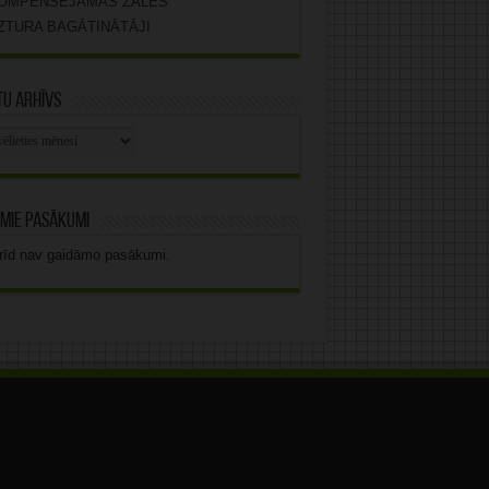
OMPENSĒJAMĀS ZĀLES
ZTURA BAGĀTINĀTĀJI
u arhīvs
stu
vs
mie pasākumi
rīd nav gaidāmo pasākumi.