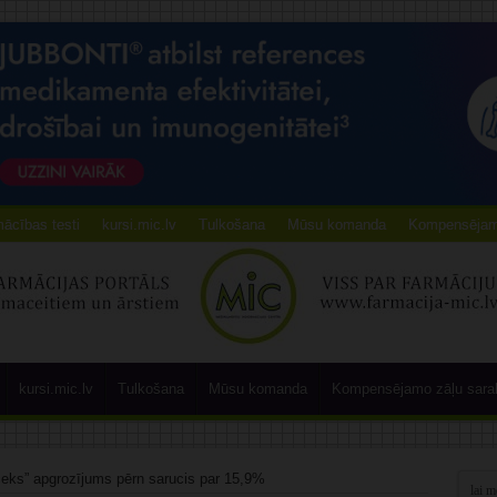
ācības testi
kursi.mic.lv
Tulkošana
Mūsu komanda
Kompensējamo
kursi.mic.lv
Tulkošana
Mūsu komanda
Kompensējamo zāļu sara
ceks” apgrozījums pērn sarucis par 15,9%