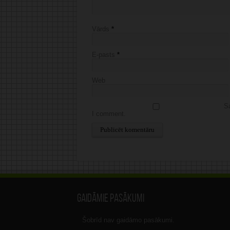
Vārds
*
E-pasts
*
Web
Sa
I comment.
Alternative:
Gaidāmie pasākumi
Šobrīd nav gaidāmo pasākumi.