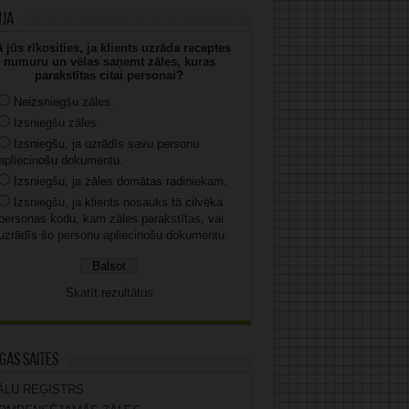
uja
 jūs rīkosities, ja klients uzrāda receptes
numuru un vēlas saņemt zāles, kuras
parakstītas citai personai?
Neizsniegšu zāles.
Izsniegšu zāles.
Izsniegšu, ja uzrādīs savu personu
apliecinošu dokumentu.
Izsniegšu, ja zāles domātas radiniekam.
Izsniegšu, ja klients nosauks tā cilvēka
personas kodu, kam zāles parakstītas, vai
uzrādīs šo personu apliecinošu dokumentu.
Skatīt rezultātus
gas saites
ĀĻU REĢISTRS