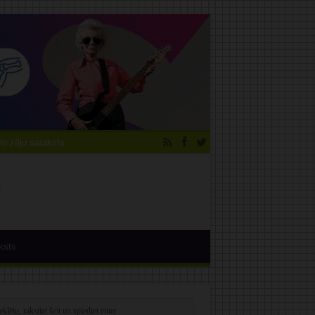
 zāļu saraksts
ksts