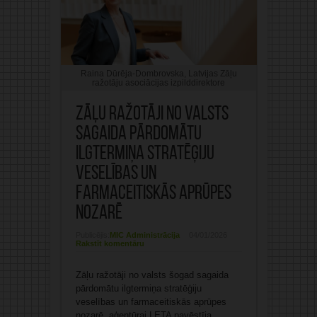
Raina Dūrēja-Dombrovska, Latvijas Zāļu
ražotāju asociācijas izpilddirektore
Zāļu ražotāji no valsts
sagaida pārdomātu
ilgtermiņa stratēģiju
veselības un
farmaceitiskās aprūpes
nozarē
Publicējis:
MIC Administrācija
04/01/2026
Rakstīt komentāru
Zāļu ražotāji no valsts šogad sagaida
pārdomātu ilgtermiņa stratēģiju
veselības un farmaceitiskās aprūpes
nozarē, aģentūrai LETA pavēstīja