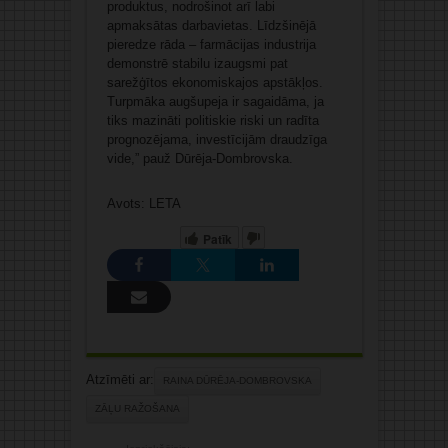
produktus, nodrošinot arī labi
apmaksātas darbavietas. Līdzšinējā
pieredze rāda – farmācijas industrija
demonstrē stabilu izaugsmi pat
sarežģītos ekonomiskajos apstākļos.
Turpmāka augšupeja ir sagaidāma, ja
tiks mazināti politiskie riski un radīta
prognozējama, investīcijām draudzīga
vide,” pauž Dūrēja-Dombrovska.
Avots: LETA
Patīk
Atzīmēti ar:
RAINA DŪRĒJA-DOMBROVSKA
ZĀĻU RAŽOŠANA