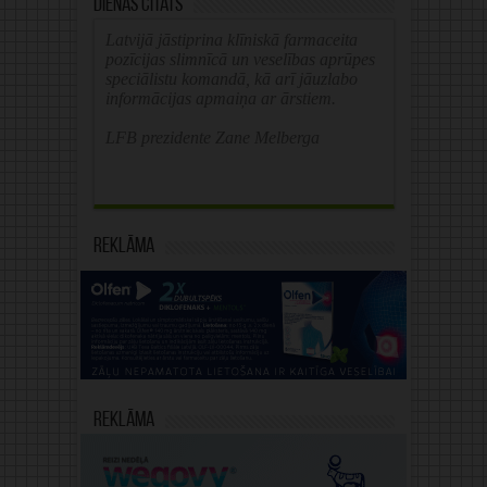
Dienas citāts
Latvijā jāstiprina klīniskā farmaceita
pozīcijas slimnīcā un veselības aprūpes
speciālistu komandā, kā arī jāuzlabo
informācijas apmaiņa ar ārstiem.
LFB prezidente Zane Melberga
Reklāma
Reklāma