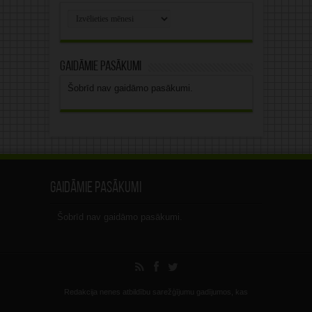
Rakstu
arhīvs
Gaidāmie pasākumi
Šobrīd nav gaidāmo pasākumi.
Gaidāmie pasākumi
Šobrīd nav gaidāmo pasākumi.
Redakcija nenes atbildību sarežģījumu gadījumos, kas