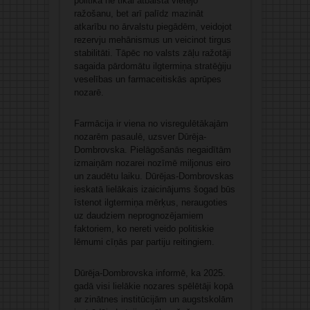
politika ne tikai atbalsta vietējo
ražošanu, bet arī palīdz mazināt
atkarību no ārvalstu piegādēm, veidojot
rezervju mehānismus un veicinot tirgus
stabilitāti. Tāpēc no valsts zāļu ražotāji
sagaida pārdomātu ilgtermiņa stratēģiju
veselības un farmaceitiskās aprūpes
nozarē.
Farmācija ir viena no visregulētākajām
nozarēm pasaulē, uzsver Dūrēja-
Dombrovska. Pielāgošanās negaidītām
izmaiņām nozarei nozīmē miljonus eiro
un zaudētu laiku. Dūrējas-Dombrovskas
ieskatā lielākais izaicinājums šogad būs
īstenot ilgtermiņa mērķus, neraugoties
uz daudziem neprognozējamiem
faktoriem, ko nereti veido politiskie
lēmumi cīņās par partiju reitingiem.
Dūrēja-Dombrovska informē, ka 2025.
gadā visi lielākie nozares spēlētāji kopā
ar zinātnes institūcijām un augstskolām