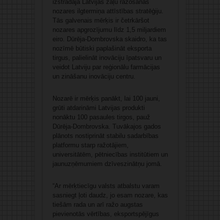
izstrādāja Latvijas zāļu ražošanas
nozares ilgtermiņa attīstības stratēģiju.
Tās galvenais mērķis ir četrkāršot
nozares apgrozījumu līdz 1,5 miljardiem
eiro. Dūrēja-Dombrovska skaidro, ka tas
nozīmē būtiski paplašināt eksporta
tirgus, palielināt inovāciju īpatsvaru un
veidot Latviju par reģionālu farmācijas
un zināšanu inovāciju centru.
Nozarē ir mērķis panākt, lai 100 jauni,
grūti atdarināmi Latvijas produkti
nonāktu 100 pasaules tirgos, pauž
Dūrēja-Dombrovska. Tuvākajos gados
plānots nostiprināt stabilu sadarbības
platformu starp ražotājiem,
universitātēm, pētniecības institūtiem un
jaunuzņēmumiem dzīveszinātņu jomā.
“Ar mērķtiecīgu valsts atbalstu varam
sasniegt ļoti daudz, jo esam nozare, kas
tiešām rada un arī ražo augstas
pievienotās vērtības, eksportspējīgus