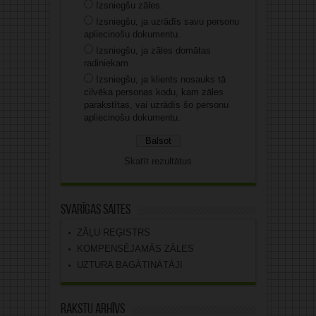
Izsniegšu zāles.
Izsniegšu, ja uzrādīs savu personu
apliecinošu dokumentu.
Izsniegšu, ja zāles domātas
radiniekam.
Izsniegšu, ja klients nosauks tā
cilvēka personas kodu, kam zāles
parakstītas, vai uzrādīs šo personu
apliecinošu dokumentu.
Skatīt rezultātus
Svarīgas saites
ZĀĻU REĢISTRS
KOMPENSĒJAMĀS ZĀLES
UZTURA BAGĀTINĀTĀJI
Rakstu arhīvs