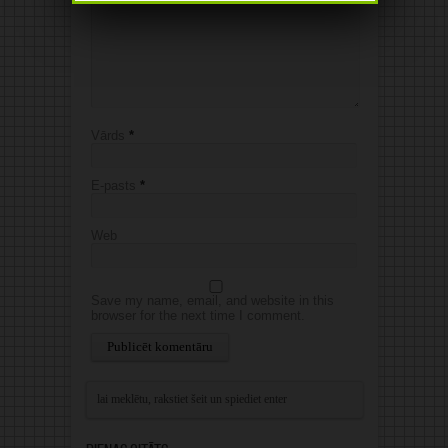
Vārds
*
E-pasts
*
Web
Save my name, email, and website in this
browser for the next time I comment.
Alternative: