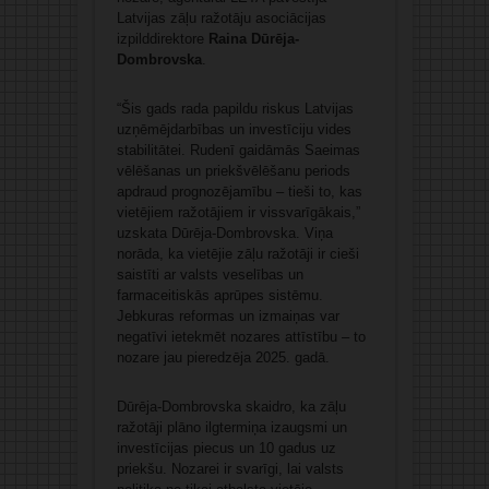
Latvijas zāļu ražotāju asociācijas
izpilddirektore
Raina Dūrēja-
Dombrovska
.
“Šis gads rada papildu riskus Latvijas
uzņēmējdarbības un investīciju vides
stabilitātei. Rudenī gaidāmās Saeimas
vēlēšanas un priekšvēlēšanu periods
apdraud prognozējamību – tieši to, kas
vietējiem ražotājiem ir vissvarīgākais,”
uzskata Dūrēja-Dombrovska. Viņa
norāda, ka vietējie zāļu ražotāji ir cieši
saistīti ar valsts veselības un
farmaceitiskās aprūpes sistēmu.
Jebkuras reformas un izmaiņas var
negatīvi ietekmēt nozares attīstību – to
nozare jau pieredzēja 2025. gadā.
Dūrēja-Dombrovska skaidro, ka zāļu
ražotāji plāno ilgtermiņa izaugsmi un
investīcijas piecus un 10 gadus uz
priekšu. Nozarei ir svarīgi, lai valsts