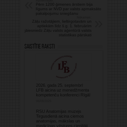
Iepriekšējais:
Pērn 1200 ģimenes ārstiem bija
līgums ar NVD par valsts apmaksāto
pakalpojumu sniegšanu
Nākamais:
Zāļu ražotājiem, lieltirgotavām un
aptiekām līdz š.g. 1. februārim
jāiesniedz Zāļu valsts aģentūrā valsts
statistikas pārskati
Saistītie raksti
2026. gada 25. septembrī
LFB aicina uz menedžmenta
kompetenču konferenci Rīgā!
06/08/2026
RSU Anatomijas muzejs
Tirgusdienā aicina ciemos
anatomijas, mākslas un
medicīnas vēstures cienītāji