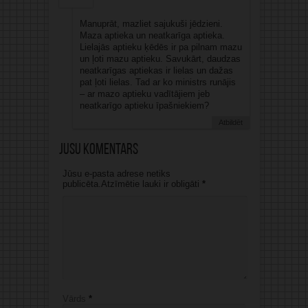
Manuprāt, mazliet sajukuši jēdzieni.
Maza aptieka un neatkarīga aptieka.
Lielajās aptieku ķēdēs ir pa pilnam mazu
un ļoti mazu aptieku. Savukārt, daudzas
neatkarīgas aptiekas ir lielas un dažas
pat ļoti lielas. Tad ar ko ministrs runājis
– ar mazo aptieku vadītājiem jeb
neatkarīgo aptieku īpašniekiem?
Atbildēt
Jūsu komentārs
Jūsu e-pasta adrese netiks
publicēta.Atzīmētie lauki ir obligāti
*
Vārds
*