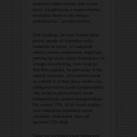
analīzes ir pārliecinošas, pati nozare
atzīst, ka pārmaiņas ir nepieciešamas,
iesniedzot daudzus ļoti vērtīgus
priekšlikumus,” uzsvēra ministrs.
Viņš skaidroja, ka katrs rīcības plāna
punkts paredz arī turpmāku ciešu
sadarbību ar nozari, lai maksimāli
efektīvi risinātu sistēmiskās nepilnības,
mērķtiecīgi virzītu valsts finansējumu un
izbeigtu nevienlīdzīgu cenu situāciju.
Abu Meri saprotot, ka pārmaiņas tā īsti
nepatīk nevienam, taču centieni kavēt
un sabotēt šī rīcības plāna virzību viņa
vērtējumā nozīmē kavēt kompensējamo
zāļu saraksta pārskatīšanu, kavēt
kompensācijas apmēra paaugstināšanu
līdz vismaz 75%, kā arī kavēt iespēju
visai sabiedrībai iegādāties savas
veselības uzlabošanai zāles par
apmēram 15% lētāk.
Tāpat tas nozīmējot kavēt farmaceita