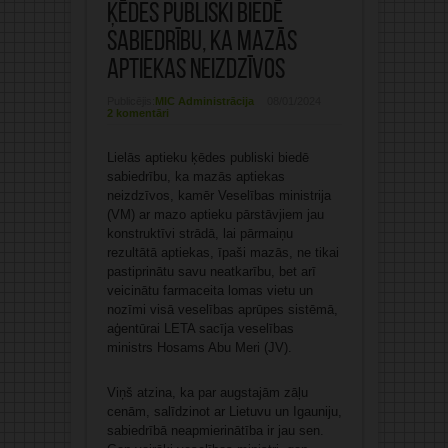
ķēdes publiski biedē
sabiedrību, ka mazās
aptiekas neizdzīvos
Publicējis:
MIC Administrācija
08/01/2024
2 komentāri
Lielās aptieku ķēdes publiski biedē
sabiedrību, ka mazās aptiekas
neizdzīvos, kamēr Veselības ministrija
(VM) ar mazo aptieku pārstāvjiem jau
konstruktīvi strādā, lai pārmaiņu
rezultātā aptiekas, īpaši mazās, ne tikai
pastiprinātu savu neatkarību, bet arī
veicinātu farmaceita lomas vietu un
nozīmi visā veselības aprūpes sistēmā,
aģentūrai LETA sacīja veselības
ministrs Hosams Abu Meri (JV).
Viņš atzina, ka par augstajām zāļu
cenām, salīdzinot ar Lietuvu un Igauniju,
sabiedrībā neapmierinātība ir jau sen.