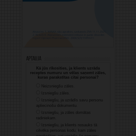
Aptauja
Kā jūs rīkosities, ja klients uzrāda
receptes numuru un vēlas saņemt zāles,
kuras parakstītas citai personai?
Neizsniegšu zāles.
Izsniegšu zāles.
Izsniegšu, ja uzrādīs savu personu
apliecinošu dokumentu.
Izsniegšu, ja zāles domātas
radiniekam.
Izsniegšu, ja klients nosauks tā
cilvēka personas kodu, kam zāles
parakstītas, vai uzrādīs šo personu