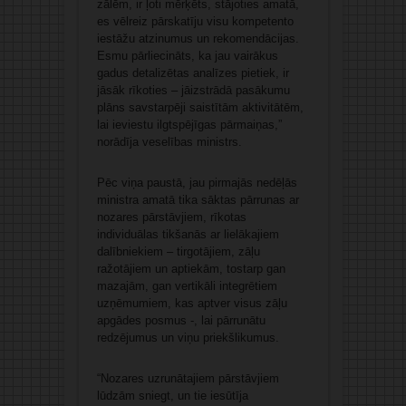
zālēm, ir ļoti mērķēts, stājoties amatā,
es vēlreiz pārskatīju visu kompetento
iestāžu atzinumus un rekomendācijas.
Esmu pārliecināts, ka jau vairākus
gadus detalizētas analīzes pietiek, ir
jāsāk rīkoties – jāizstrādā pasākumu
plāns savstarpēji saistītām aktivitātēm,
lai ieviestu ilgtspējīgas pārmaiņas,”
norādīja veselības ministrs.
Pēc viņa paustā, jau pirmajās nedēļās
ministra amatā tika sāktas pārrunas ar
nozares pārstāvjiem, rīkotas
individuālas tikšanās ar lielākajiem
dalībniekiem – tirgotājiem, zāļu
ražotājiem un aptiekām, tostarp gan
mazajām, gan vertikāli integrētiem
uzņēmumiem, kas aptver visus zāļu
apgādes posmus -, lai pārrunātu
redzējumus un viņu priekšlikumus.
“Nozares uzrunātajiem pārstāvjiem
lūdzām sniegt, un tie iesūtīja