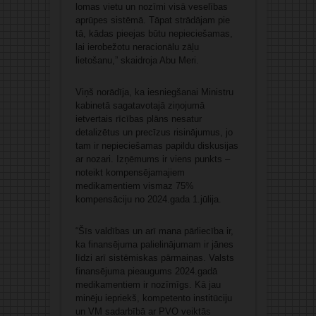
lomas vietu un nozīmi visā veselības
aprūpes sistēmā. Tāpat strādājam pie
tā, kādas pieejas būtu nepieciešamas,
lai ierobežotu neracionālu zāļu
lietošanu,” skaidroja Abu Meri.
Viņš norādīja, ka iesniegšanai Ministru
kabinetā sagatavotajā ziņojumā
ietvertais rīcības plāns nesatur
detalizētus un precīzus risinājumus, jo
tam ir nepieciešamas papildu diskusijas
ar nozari. Izņēmums ir viens punkts –
noteikt kompensējamajiem
medikamentiem vismaz 75%
kompensāciju no 2024.gada 1.jūlija.
“Šīs valdības un arī mana pārliecība ir,
ka finansējuma palielinājumam ir jānes
līdzi arī sistēmiskas pārmaiņas. Valsts
finansējuma pieaugums 2024.gadā
medikamentiem ir nozīmīgs. Kā jau
minēju iepriekš, kompetento institūciju
un VM sadarbībā ar PVO veiktās