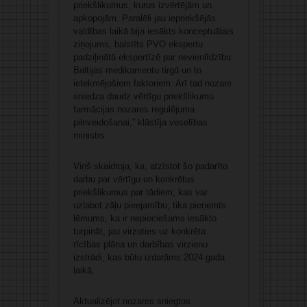
priekšlikumus, kurus izvērtējām un
apkopojām. Paralēli jau iepriekšējās
valdības laikā bija iesākts konceptuālais
ziņojums, balstīts PVO ekspertu
padziļinātā ekspertīzē par nevienlīdzību
Baltijas medikamentu tirgū un to
ietekmējošiem faktoriem. Arī tad nozare
sniedza daudz vērtīgu priekšlikumu
farmācijas nozares regulējuma
pilnveidošanai,” klāstīja veselības
ministrs.
Viņš skaidroja, ka, atzīstot šo padarīto
darbu par vērtīgu un konkrētus
priekšlikumus par tādiem, kas var
uzlabot zāļu pieejamību, tika pieņemts
lēmums, ka ir nepieciešams iesākto
turpināt, jau virzoties uz konkrēta
rīcības plāna un darbības virzienu
izstrādi, kas būtu izdarāms 2024.gada
laikā.
Aktualizējot nozares sniegtos