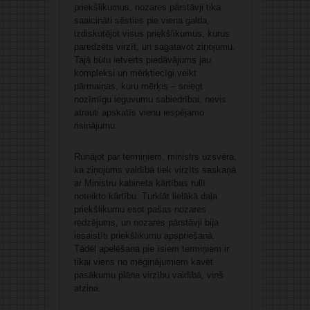
priekšlikumus, nozares pārstāvji tika
saaicināti sēsties pie viena galda,
izdiskutējot visus priekšlikumus, kurus
paredzēts virzīt, un sagatavot ziņojumu.
Tajā būtu ietverts piedāvājums jau
kompleksi un mērķtiecīgi veikt
pārmaiņas, kuru mērķis – sniegt
nozīmīgu ieguvumu sabiedrībai, nevis
atrauti apskatīs vienu iespējamo
risinājumu.
Runājot par termiņiem, ministrs uzsvēra,
ka ziņojums valdībā tiek virzīts saskaņā
ar Ministru kabineta kārtības rullī
noteikto kārtību. Turklāt lielākā daļa
priekšlikumu esot pašas nozares
redzējums, un nozares pārstāvji bija
iesaistīti priekšlikumu apspriešanā.
Tādēļ apelēšana pie īsiem termiņiem ir
tikai viens no mēģinājumiem kavēt
pasākumu plāna virzību valdībā, viņš
atzina.