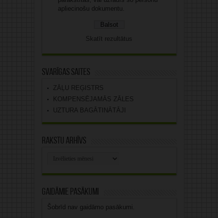
apliecinošu dokumentu.
Skatīt rezultātus
Svarīgas saites
ZĀĻU REĢISTRS
KOMPENSĒJAMĀS ZĀLES
UZTURA BAGĀTINĀTĀJI
Rakstu arhīvs
Rakstu
arhīvs
Gaidāmie pasākumi
Šobrīd nav gaidāmo pasākumi.