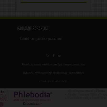
Gaidāmie pasākumi
Šobrīd nav gaidāmo pasākumi.
Redakcija nenes atbildību sarežģījumu gadījumos, kas
radušies, nespeciālistiem interpretējot vai nelietderīgi
izmantojot šo informāciju.