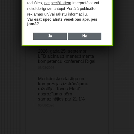
radušies,
nespeciālistiem
interpretējot vai
nelietderīgi izmantojot Portālā publicēto
Saistītie raksti
reklāmas un/vai rakstu informāciju.
Vai esat speciālists veselības aprūpes
jomā?
Jā
Nē
2026. gada 25. septembrī
LFB aicina uz menedžmenta
kompetenču konferenci Rīgā!
06/08/2026
Medicīnisko elastīgo un
kompresijas izstrādājumu
ražotāja “Tonus Elast”
apgrozījums pērn
samazinājies par 21,1%
06/08/2026