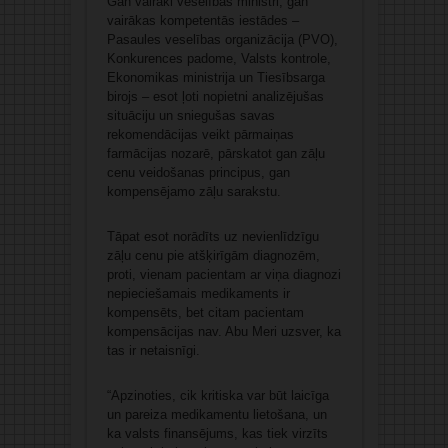
Gan vairāki veselības ministri, gan
vairākas kompetentās iestādes –
Pasaules veselības organizācija (PVO),
Konkurences padome, Valsts kontrole,
Ekonomikas ministrija un Tiesībsarga
birojs – esot ļoti nopietni analizējušas
situāciju un sniegušas savas
rekomendācijas veikt pārmaiņas
farmācijas nozarē, pārskatot gan zāļu
cenu veidošanas principus, gan
kompensējamo zāļu sarakstu.
Tāpat esot norādīts uz nevienlīdzīgu
zāļu cenu pie atšķirīgām diagnozēm,
proti, vienam pacientam ar viņa diagnozi
nepieciešamais medikaments ir
kompensēts, bet citam pacientam
kompensācijas nav. Abu Meri uzsver, ka
tas ir netaisnīgi.
“Apzinoties, cik kritiska var būt laicīga
un pareiza medikamentu lietošana, un
ka valsts finansējums, kas tiek virzīts