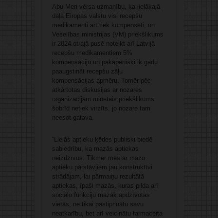
Abu Meri vērsa uzmanību, ka lielākajā
daļā Eiropas valstu visi recepšu
medikamenti arī tiek kompensēti, un
Veselības ministrijas (VM) priekšlikums
ir 2024.otrajā pusē noteikt arī Latvijā
recepšu medikamentiem 5%
kompensāciju un pakāpeniski ik gadu
paaugstināt recepšu zāļu
kompensācijas apmēru. Tomēr pēc
atkārtotas diskusijas ar nozares
organizācijām minētais priekšlikums
šobrīd netiek virzīts, jo nozare tam
neesot gatava.
“Lielās aptieku ķēdes publiski biedē
sabiedrību, ka mazās aptiekas
neizdzīvos. Tikmēr mēs ar mazo
aptieku pārstāvjiem jau konstruktīvi
strādājam, lai pārmaiņu rezultātā
aptiekas, īpaši mazās, kuras pilda arī
sociālo funkciju mazāk apdzīvotās
vietās, ne tikai pastiprinātu savu
neatkarību, bet arī veicinātu farmaceita