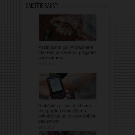
Saistītie raksti
Paziņojums par Protaphane
FlexPen un Levemir piegādes
pārtraukumu
05/08/2026
Rinkēvičs aicina steidzami
rast papildu finansējumu
onkoloģijas un cukura diabēta
pacientiem
05/08/2026