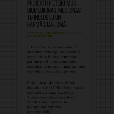
projektu pieteikumus
biomedicīnas, medicīnas
tehnoloģiju un
farmācijas jomā
Publicējis:
MIC Administrācija
03/04/2025
Rakstīt komentāru
SIA “Farmācijas, biomedicīnas un
medicīnas tehnoloģiju kompetences
centrs” aicina iesniegt pētniecības
projektu pieteikumus biomedicīnas,
medicīnas tehnoloģiju, farmācijas jomā,
vai kādā no tās apakšvirzieniem.
Projektiem pieejamais publiskais
finansējums ir 489 796,23 eiro, kas tiek
nodrošināts Eiropas Savienības
Atveseļošanas fonda investīcijā
“Atbalsts jaunu produktu un
pakalpojumu ieviešanai
uzņēmējdarbībā”.