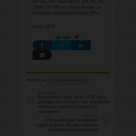
(14,5%), SIA “LabochemLV” (14,5%), AS
“Olpha” (14,5%) un Latvijas Ķīmijas un
farmācijas uzņēmēju asociācija (13%).
Avots: LETA
Patīk
Atzīmēti ar:
PĒTNIECĪBAS PROJEKTS
Iepriekšējais:
Ārstniecības riska fondā 2025.gada
pirmajos trīs mēnešos par iespējamu
kaitējumu veselībai izskatīts 51
iesniegums
Nākamais:
LFB pievienojas Nevalstisko
organizāciju un Ministru kabineta
sadarbības memorandam