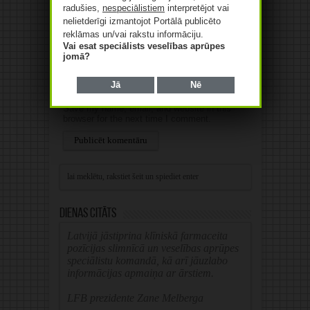
radušies,
nespeciālistiem
interpretējot vai
nelietderīgi izmantojot Portālā publicēto
E-pasts
*
reklāmas un/vai rakstu informāciju.
Vai esat speciālists veselības aprūpes
jomā?
Web
Jā
Nē
Save my name, email, and website in this
browser for the next time I comment.
Alternative:
Dienas citāts
Latvijā jāstiprina klīniskā farmaceita
pozīcijas slimnīcā un veselības aprūpes
speciālistu komandā, kā arī jāuzlabo
informācijas apmaiņa ar ārstiem.
LFB prezidente Zane Melberga