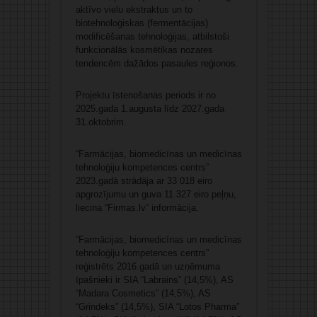
aktīvo vielu ekstraktus un to
biotehnoloģiskas (fermentācijas)
modificēšanas tehnoloģijas, atbilstoši
funkcionālās kosmētikas nozares
tendencēm dažādos pasaules reģionos.
Projektu īstenošanas periods ir no
2025.gada 1.augusta līdz 2027.gada
31.oktobrim.
“Farmācijas, biomedicīnas un medicīnas
tehnoloģiju kompetences centrs”
2023.gadā strādāja ar 33 018 eiro
apgrozījumu un guva 11 327 eiro peļņu,
liecina “Firmas.lv” informācija.
“Farmācijas, biomedicīnas un medicīnas
tehnoloģiju kompetences centrs”
reģistrēts 2016.gadā un uzņēmuma
īpašnieki ir SIA “Labrains” (14,5%), AS
“Madara Cosmetics” (14,5%), AS
“Grindeks” (14,5%), SIA “Lotos Pharma”