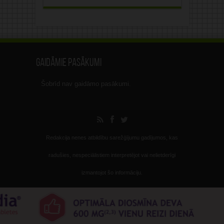
Gaidāmie pasākumi
Šobrīd nav gaidāmo pasākumi.
Redakcija nenes atbildību sarežģījumu gadījumos, kas
radušies, nespeciālistiem interpretējot vai nelietderīgi
izmantojot šo informāciju.