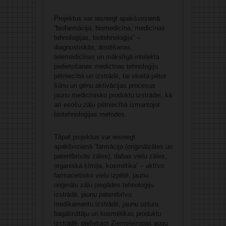
Projektus var iesniegt apakšvirzienā
“biofarmācija, biomedicīna, medicīnas
tehnoloģijas, biotehnoloģija” –
diagnostiskās, ārstēšanas,
telemedicīnas un mākslīgā intelekta
pielietošanas medicīnas tehnoloģiju
pētniecībā un izstrādē, tai skaitā pētot
šūnu un gēnu aktivācijas procesus
jaunu medicīnisko produktu izstrādei, kā
arī esošu zāļu pētniecībā izmantojot
biotehnoloģijas metodes.
Tāpat projektus var iesniegt
apakšvizienā “farmācija (oriģinālzāles un
patentbrīvās zāles), dabas vielu zāles,
organiskā ķīmija, kosmētika” – aktīvo
farmaceitisko vielu izpētē, jaunu
oriģinālu zāļu piegādes tehnoloģiju
izstrādē, jaunu patentbrīvo
medikamentu izstrādē, jaunu uztura
bagātinātāju un kosmētikas produktu
izstrādē, pielietojot Ziemeļeiropas augu