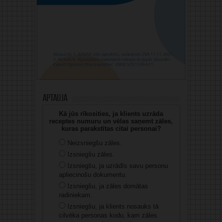
Aptauja
Kā jūs rīkosities, ja klients uzrāda
receptes numuru un vēlas saņemt zāles,
kuras parakstītas citai personai?
Neizsniegšu zāles.
Izsniegšu zāles.
Izsniegšu, ja uzrādīs savu personu
apliecinošu dokumentu.
Izsniegšu, ja zāles domātas
radiniekam.
Izsniegšu, ja klients nosauks tā
cilvēka personas kodu, kam zāles