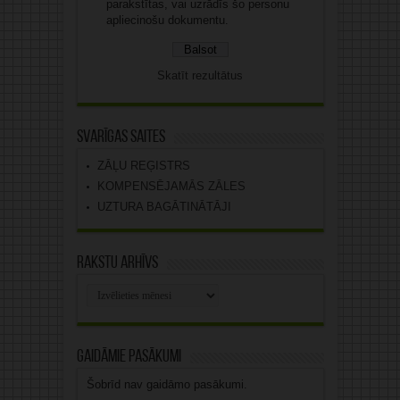
parakstītas, vai uzrādīs šo personu
apliecinošu dokumentu.
Skatīt rezultātus
Svarīgas saites
ZĀĻU REĢISTRS
KOMPENSĒJAMĀS ZĀLES
UZTURA BAGĀTINĀTĀJI
Rakstu arhīvs
Rakstu
arhīvs
Gaidāmie pasākumi
Šobrīd nav gaidāmo pasākumi.