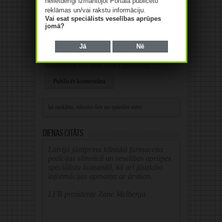
nelietderīgi izmantojot Portālā publicēto
E-pasts
*
reklāmas un/vai rakstu informāciju.
Vai esat speciālists veselības aprūpes
jomā?
Web
Jā
Nē
Save my name, email, and website in this
browser for the next time I comment.
Alternative:
Dienas citāts
Latvijā jāstiprina klīniskā farmaceita
pozīcijas slimnīcā un veselības aprūpes
speciālistu komandā, kā arī jāuzlabo
informācijas apmaiņa ar ārstiem.
LFB prezidente Zane Melberga