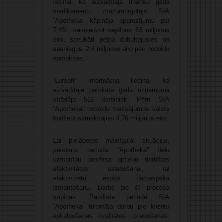
liecina, ka aizvadītajā finanšu gadā
medikamentu mazumtirgotājs SIA
“Apotheka” kāpināja apgrozījumu par
7,4%, sasniedzot nepilnus 63 miljonus
eiro, savukārt peļņa dubultojusies un
sasniegusi 2,4 miljonus eiro pēc nodokļu
nomaksas.
“Lursoft” informācija liecina, ka
aizvadītajā pārskata gadā uzņēmumā
strādāja 511 darbinieki Pērn SIA
“Apotheka” nodokļu maksājumos valsts
budžetā samaksājusi 4,76 miljonus eiro.
Lai pielāgotos mainīgajai situācijai,
pārskata periodā “Apotheka” lielu
uzmanību pievērsa aptieku darbības
efektivitātes uzlabošanai, lai
efektivizētu esošā darbaspēka
izmantošanu. Darbs pie šī procesa
turpinās. Pārskata periodā SIA
“Apotheka” turpināja darbu pie klientu
apkalpošanas kvalitātes uzlabošanas,