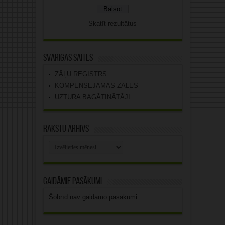
Skatīt rezultātus
Svarīgas saites
ZĀĻU REĢISTRS
KOMPENSĒJAMĀS ZĀLES
UZTURA BAGĀTINĀTĀJI
Rakstu arhīvs
Rakstu
arhīvs
Gaidāmie pasākumi
Šobrīd nav gaidāmo pasākumi.