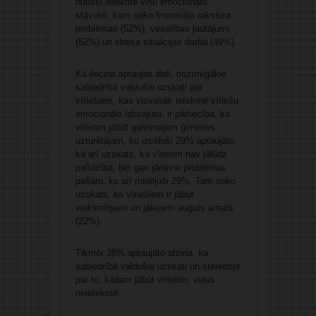
būtiski ietekmē viņu emocionālo
stāvokli, kam seko finansiāla rakstura
problēmas (52%), veselības jautājumi
(52%) un stresa situācijas darbā (49%).
Kā liecina aptaujas dati, nozīmīgākie
sabiedrībā valdošie uzskati par
vīriešiem, kas visvairāk ietekmē vīriešu
emocionālo labsajūtu, ir pārliecība, ka
vīrietim jābūt galvenajam ģimenes
uzturētājam, ko izcēluši 29% aptaujāto,
kā arī uzskats, ka vīrietim nav jālūdz
palīdzība, bet gan jārisina problēmas
pašam, ko arī minējuši 29%. Tam seko
uzskats, ka vīriešiem ir jābūt
veiksmīgiem un jāieņem augsts amats
(22%).
Tikmēr 38% aptaujāto atzina, ka
sabiedrībā valdošie uzskati un stereotipi
par to, kādam jābūt vīrietim, viņus
neietekmē.