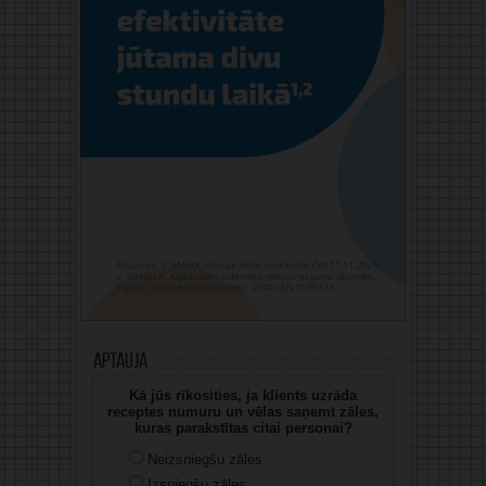
Aptauja
Kā jūs rīkosities, ja klients uzrāda
receptes numuru un vēlas saņemt zāles,
kuras parakstītas citai personai?
Neizsniegšu zāles.
Izsniegšu zāles.