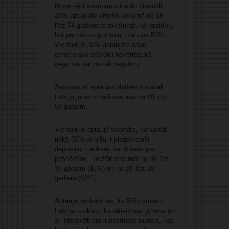
Novērtējot savu emocionālo stāvokli,
20% aptaujāto vīriešu vecumā no 18
līdz 74 gadiem to raksturoja kā pozitīvu,
bet par drīzāk pozitīvu to atzina 50%.
Vienlaikus 30% aptaujāto savu
emocionālo stāvokli novērtēja kā
negatīvu vai drīzāk negatīvu.
Saskaņā ar aptaujas datiem vislabāk
Latvijā jūtas vīrieši vecumā no 40 līdz
59 gadiem.
Vienlaikus aptaujā secināts, ka vairāk
nekā 30% vīriešu ir piedzīvojuši
depresiju, trauksmi vai domas par
pašnāvību – biežāk vecumā no 30 līdz
39 gadiem (45%) un no 18 līdz 29
gadiem (42%).
Aptaujā noskaidrots, ka 53% vīriešu
Latvijā uzskata, ka attiecības ģimenē un
ar līdzcilvēkiem ir nozīmīgs faktors, kas