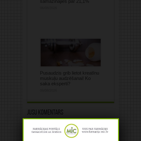
samazinājies par 21,1%
06/08/2026
Pusaudzis grib lietot kreatīnu
muskuļu audzēšanai! Ko
saka eksperti?
06/08/2026
Jūsu komentārs
Jūsu e-pasta adrese netiks
publicēta.Atzīmētie lauki ir obligāti
*