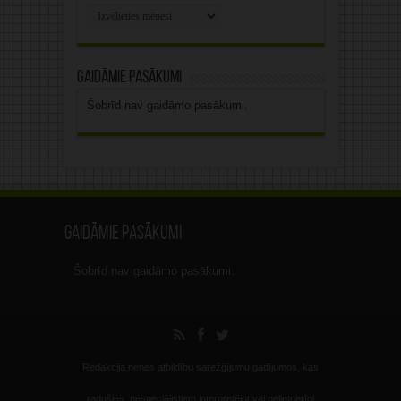
Rakstu
arhīvs
Gaidāmie pasākumi
Šobrīd nav gaidāmo pasākumi.
Gaidāmie pasākumi
Šobrīd nav gaidāmo pasākumi.
Redakcija nenes atbildību sarežģījumu gadījumos, kas
radušies, nespeciālistiem interpretējot vai nelietderīgi