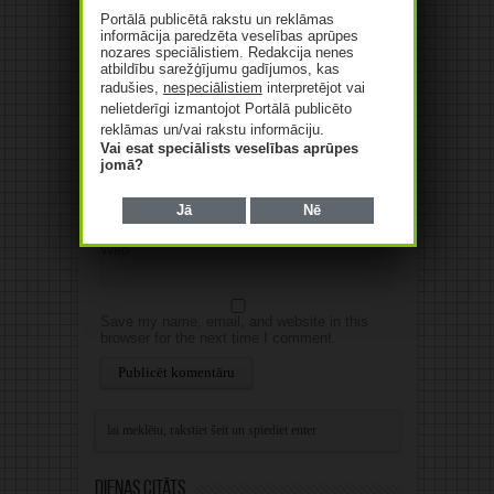
Portālā publicētā rakstu un reklāmas
informācija paredzēta veselības aprūpes
nozares speciālistiem. Redakcija nenes
atbildību sarežģījumu gadījumos, kas
radušies,
nespeciālistiem
interpretējot vai
nelietderīgi izmantojot Portālā publicēto
reklāmas un/vai rakstu informāciju.
Vārds
*
Vai esat speciālists veselības aprūpes
jomā?
E-pasts
*
Jā
Nē
Web
Save my name, email, and website in this
browser for the next time I comment.
Alternative:
Dienas citāts