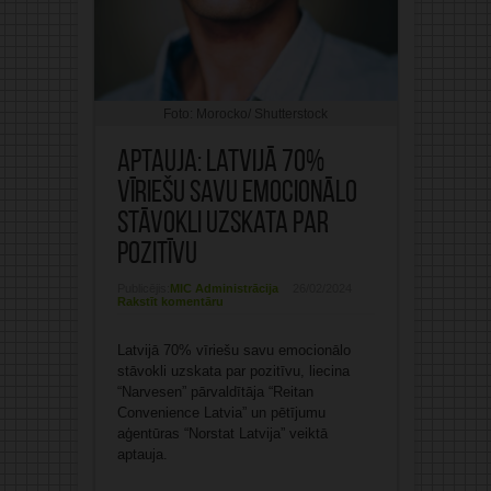
Foto: Morocko/ Shutterstock
Aptauja: Latvijā 70%
vīriešu savu emocionālo
stāvokli uzskata par
pozitīvu
Publicējis:
MIC Administrācija
26/02/2024
Rakstīt komentāru
Latvijā 70% vīriešu savu emocionālo
stāvokli uzskata par pozitīvu, liecina
“Narvesen” pārvaldītāja “Reitan
Convenience Latvia” un pētījumu
aģentūras “Norstat Latvija” veiktā
aptauja.