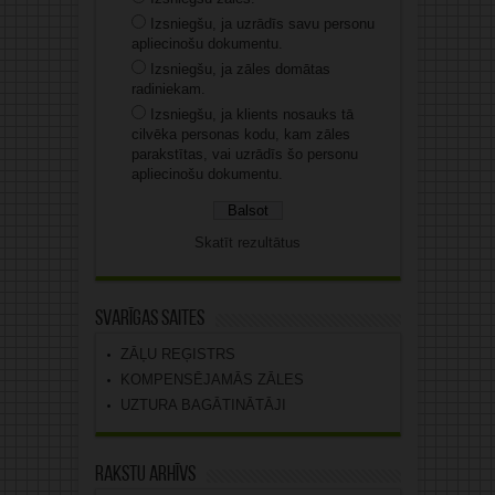
Izsniegšu, ja uzrādīs savu personu
apliecinošu dokumentu.
Izsniegšu, ja zāles domātas
radiniekam.
Izsniegšu, ja klients nosauks tā
cilvēka personas kodu, kam zāles
parakstītas, vai uzrādīs šo personu
apliecinošu dokumentu.
Skatīt rezultātus
Svarīgas saites
ZĀĻU REĢISTRS
KOMPENSĒJAMĀS ZĀLES
UZTURA BAGĀTINĀTĀJI
Rakstu arhīvs