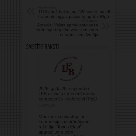
Iepriekšējais:
TOS pauž bažas par VM ieceri mainīt
traumatoloģijas pacientu aprūpi Rīgā
Nākamais:
Aptauja: Valsts apmaksāto vēža
skrīningu regulāri veic vien katrs
ceturtais iedzīvotājs
Saistītie raksti
2026. gada 25. septembrī
LFB aicina uz menedžmenta
kompetenču konferenci Rīgā!
06/08/2026
Medicīnisko elastīgo un
kompresijas izstrādājumu
ražotāja “Tonus Elast”
apgrozījums pērn