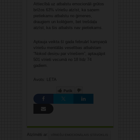
Attiecībā uz atbalstu emocionāli grūtos
brīžos 63% vīriešu atzīst, ka saņem
pietiekamu atbalstu no ģimenes,
draugiem un kolēģiem, bet trešdaļa
atzīst, ka šis atbalsts nav pietiekams.
Aptauja veikta šī gada februārī kampaņā
vīriešu mentālās veselības atbalstam
“Nokod desiņu par vīriešiem”, aptaujājot
501 vīrieti vecumā no 18 līdz 74
gadiem.
Avots: LETA
Patīk
Atzīmēti ar:
VĪRIEŠU EMOCIONĀLAIS STĀVOKLIS