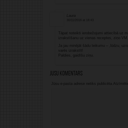
Laura
30/11/2016 at 18:43
Tāpat noteikti ierobežojumi attiecībā uz 
izrakstīšanu uz vienas receptes, ziņo VM
Ja jau minējāt šādu teikumu – ,lūdzu, uzra
varēs izrakstīt!
Paldies, gaidīšu ziņu.
Jūsu komentārs
Jūsu e-pasta adrese netiks publicēta.Atzīmētie 