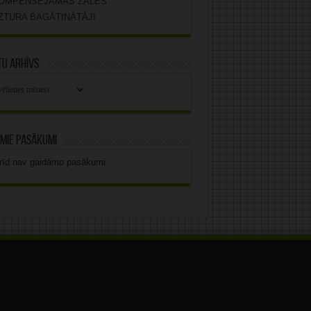
OMPENSĒJAMĀS ZĀLES
ZTURA BAGĀTINĀTĀJI
u arhīvs
stu
vs
mie pasākumi
rīd nav gaidāmo pasākumi.