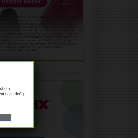
āma
istiem.
vai nelietderīgi