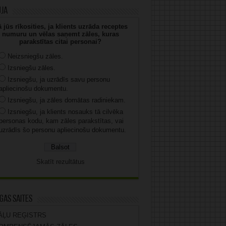
uja
 jūs rīkosities, ja klients uzrāda receptes
numuru un vēlas saņemt zāles, kuras
parakstītas citai personai?
Neizsniegšu zāles.
Izsniegšu zāles.
Izsniegšu, ja uzrādīs savu personu
apliecinošu dokumentu.
Izsniegšu, ja zāles domātas radiniekam.
Izsniegšu, ja klients nosauks tā cilvēka
personas kodu, kam zāles parakstītas, vai
uzrādīs šo personu apliecinošu dokumentu.
Skatīt rezultātus
gas saites
ĀĻU REĢISTRS