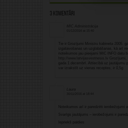
3 komentāri
MIC Administrācija
01/12/2016 at 15:40
Tie ir Grozījumi Ministru kabineta 2005. 
izgatavošanas un uzglabāšanas, kā arī re
noteikumos jau pieejami MIC INFO datu bāz
http://www.latvijasvestnesis.lv
Grozījumi, k
gada 1.decembrī. Attiecībā uz jautājumu 
var izrakstīt uz vienas receptes, ir 0,5g.
Laura
30/11/2016 at 18:44
Noteikumos arī ir paredzēti ierobežojumi 
Svarīgs jautājums – ierobežojumi ir pared
Iepriekš paldies