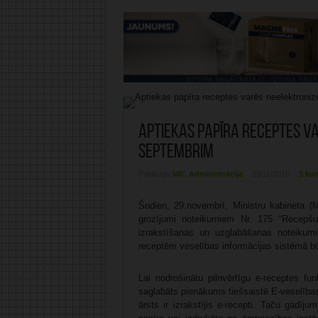
Aptiekas papīra receptes v
septembrim
Publicējis:
MIC Administrācija
29/11/2016
3 ko
Šodien, 29.novembrī, Ministru kabineta (MK
grozījumi noteikumiem Nr. 175 “Recepšu
izrakstīšanas un uzglabāšanas noteikumi
receptēm veselības informācijas sistēmā bū
Lai nodrošinātu pilnvērtīgu e-receptes fu
saglabāts pienākums tiešsaistē E-veselības 
ārsts ir izrakstījis e-recepti. Taču gadīju