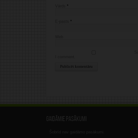
Vārds
*
E-pasts
*
Web
Sa
I comment.
Alternative:
Gaidāmie pasākumi
Šobrīd nav gaidāmo pasākumi.