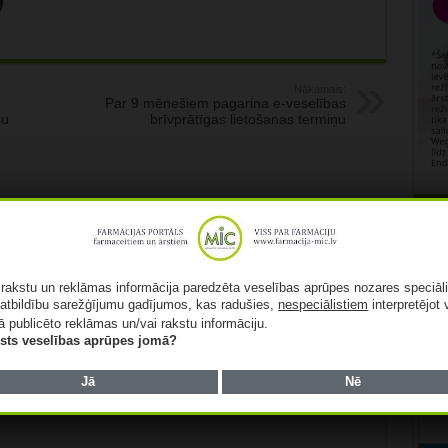
Nākamais:
Par 9 mēnešiem pagarina e-veselības
su
brīvprātīgas lietošanas termiņu
Rekl
nisko elastīgo un
sijas izstrādājumu
ja “Tonus Elast”
ā rakstu un reklāmas informācija paredzēta veselības aprūpes nozares speciāl
zījums pērn
atbildību sarežģījumu gadījumos, kas radušies,
nespeciālistiem
interpretējot 
inājies par 21,1%
ā publicēto reklāmas un/vai rakstu informāciju.
lists veselības aprūpes jomā?
026
Pusaudzis grib lietot kreatīnu
muskuļu audzēšanai! Ko
Jā
Nē
saka eksperti?
06/08/2026