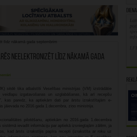
Diena
Latv
poz
spe
inf
LFB
arēs neelektronizēt līdz nākamā gada
mentāri
Rekl
) sēdē tika atbalstīti Veselības ministrijas (VM) izstrādātie
 veidlapu izgatavošanas un uzglabāšanas, kā arī recepšu
”, kas paredz, ka aptiekām dati par ārstu izrakstītajām e-
s jāievada no 2016.gada 1.decembra, ziņo ministrija.
nkcionalitātes pilotēšanu, aptiekām no 2016.gada 1.decembra
sistēmā ievadīt informāciju par aptiekā izsniegtajām zālēm, ja
mos, kad ārsts izrakstījis papīra recepti (izrakstīta ar roku uz