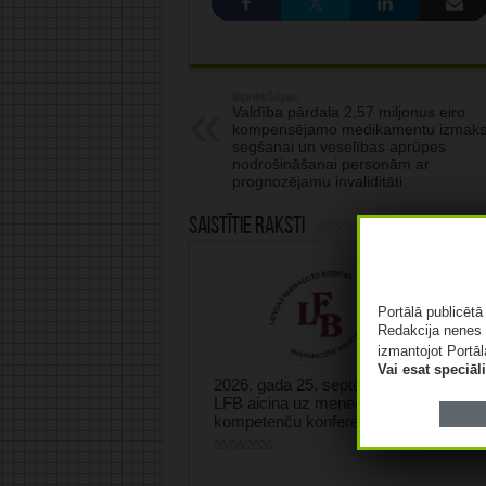
Iepriekšējais:
Valdība pārdala 2,57 miljonus eiro
kompensējamo medikamentu izmak
segšanai un veselības aprūpes
nodrošināšanai personām ar
prognozējamu invaliditāti
Saistītie raksti
Medicī
kompre
ražotā
Portālā publicēt
apgro
Redakcija nenes 
samaz
izmantojot Portāl
Vai esat speciā
06/08/2
2026. gada 25. septembrī
LFB aicina uz menedžmenta
kompetenču konferenci Rīgā!
06/08/2026