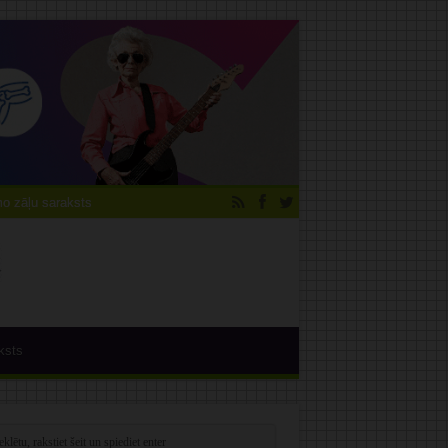
 zāļu saraksts
ksts