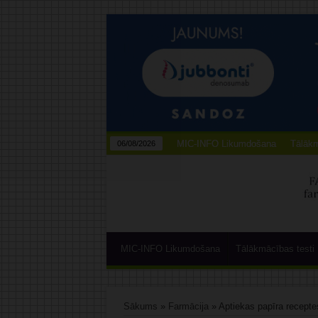
MIC-INFO Likumdošana
Tālākm
06/08/2026
MIC-INFO Likumdošana
Tālākmācības testi
Sākums
»
Farmācija
»
Aptiekas papīra recepte