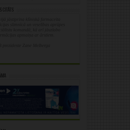
s citāts
ijā jāstiprina klīniskā farmaceita
īcijas slimnīcā un veselības aprūpes
ciālistu komandā, kā arī jāuzlabo
ormācijas apmaiņa ar ārstiem.
 prezidente Zane Melberga
āma