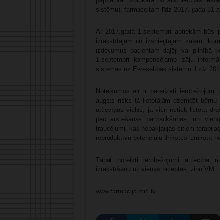
papīra vai izdrukāta no ārstniecības iest
sistēmu), farmaceitam līdz 2017. gada 31.
Ar 2017.gada 1.septembri aptiekām būs p
izrakstītajām un izsniegtajām zālēm, kur
izdevumus pacientam daļēji vai pilnībā 
1.septembri kompensējamo zāļu informāc
sistēmas uz E-veselības sistēmu. Līdz 2017
Noteikumos arī ir paredzēti ierobežojumi 
augsts risks tā lietotājām dzemdēt bērnu 
attiecīgās vielas, ja vien netiek lietota 
pēc ārstēšanas pārtraukšanas, un vienī
traucējumi, kas nepakļaujas citiem terapija
reproduktīvu potenciālu drīkstēs izrakstīt 
Tāpat noteikti ierobežojumi attiecībā 
izrakstīšanu uz vienas receptes, ziņo VM.
www.farmacija-mic.lv