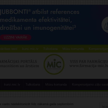
ācības testi
kursi.mic.lv
Tulkošana
Mūsu komanda
Kompensējamo
kursi.mic.lv
Tulkošana
Mūsu komanda
Kompensējamo zāļu sara
s varēs neelektronizēt līdz nākamā gada septembrim