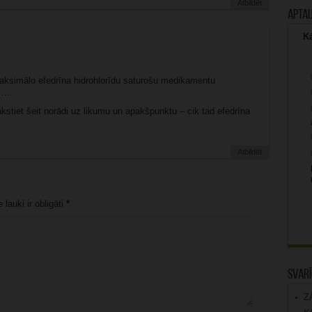
Atbildēt
Apta
Kā
maksimālo efedrīna hidrohlorīdu saturošu medikamentu
…..
kstiet šeit norādi uz likumu un apakšpunktu – cik tad efedrīna
Atbildēt
lauki ir obligāti
*
Svarī
Z