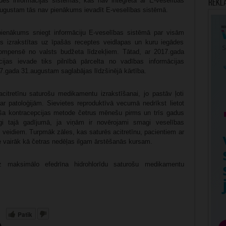
ādes informācijas sistēmas, kas nav integrēta ar E-veselības
Rekl
augustam tās nav pienākums ievadīt E-veselības sistēmā.
ienākums sniegt informāciju E-veselības sistēmā par visām
as izrakstītas uz īpašās receptes veidlapas un kuru iegādes
kompensē no valsts budžeta līdzekļiem. Tātad, ar 2017.gada
ijas ievade tiks pilnībā pārcelta no vadības informācijas
.gada 31.augustam saglabājas līdzšinējā kārtība.
acitretīnu saturošu medikamentu izrakstīšanai, jo pastāv ļoti
ar patoloģijām. Sievietes reproduktīvā vecumā nedrīkst lietot
droša kontracepcijas metode četrus mēnešu pirms un trīs gadus
gi tajā gadījumā, ja viņām ir novērojami smagi veselības
s veidiem. Turpmāk zāles, kas saturēs acitretīnu, pacientiem ar
ne vairāk kā četras nedēļas ilgam ārstēšanās kursam.
uz maksimālo efedrīna hidrohlorīdu saturošu medikamentu
Patīk