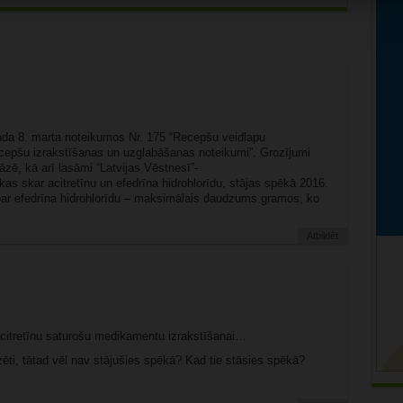
gada 8. marta noteikumos Nr. 175 “Recepšu veidlapu
cepšu izrakstīšanas un uzglabāšanas noteikumi”. Grozījumi
ē, kā arī lasāmi “Latvijas Vēstnesī”-
as skar acitretīnu un efedrīna hidrohlorīdu, stājas spēkā 2016.
par efedrīna hidrohlorīdu – maksimālais daudzums gramos, ko
Atbildēt
acitretīnu saturošu medikamentu izrakstīšanai…
zēti, tātad vēl nav stājušies spēkā? Kad tie stāsies spēkā?