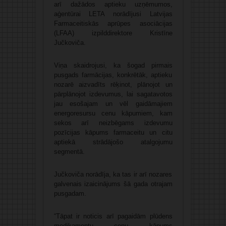
arī dažādos aptieku uzņēmumos,
aģentūrai LETA norādījusi Latvijas
Farmaceitiskās aprūpes asociācijas
(LFAA) izpilddirektore Kristīne
Jučkoviča.
Viņa skaidrojusi, ka šogad pirmais
pusgads farmācijas, konkrētāk, aptieku
nozarē aizvadīts rēķinot, plānojot un
pārplānojot izdevumus, lai sagatavotos
jau esošajam un vēl gaidāmajiem
energoresursu cenu kāpumiem, kam
sekos arī neizbēgams izdevumu
pozīcijas kāpums farmaceitu un citu
aptiekā strādājošo atalgojumu
segmentā.
Jučkoviča norādīja, ka tas ir arī nozares
galvenais izaicinājums šā gada otrajam
pusgadam.
“Tāpat ir noticis arī pagaidām plūdens
medikamentu cenu kāpums