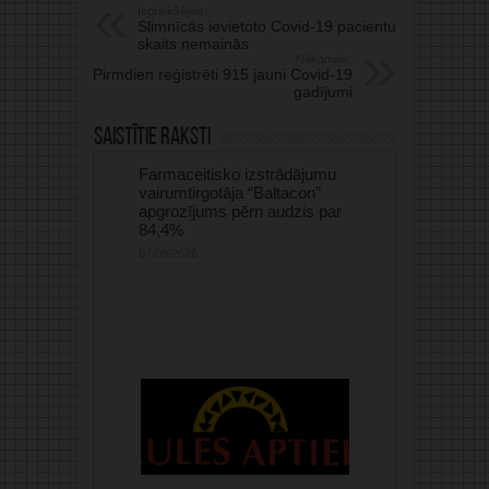
Iepriekšējais:
Slimnīcās ievietoto Covid-19 pacientu
skaits nemainās
Nākamais:
Pirmdien reģistrēti 915 jauni Covid-19
gadījumi
Saistītie raksti
Farmaceitisko izstrādājumu
vairumtirgotāja “Baltacon”
apgrozījums pērn audzis par
84,4%
07/08/2026