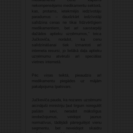
nekompensējamo medikamentu sektorā,
kas, protams, ietekmējis iedzīvotāju
paradumus – daudzkārt iedzīvotāji
salīdzina cenas ne tikai līdzvērtīgiem
medikamentiem, bet arī savstarpēji
dažādos aptieku uzņēmumos,” teica
Jučkoviča, norādot, ka cenu
salīdzināšanai tiek izmantoti arī
interneta resursi, jo lielākā daļa aptieku
uzņēmumu atvēruši arī speciālas
vietnes internetā.
Pēc viņas teiktā, pieaudzis arī
medikamentu piegādes uz mājām
pakalpojuma īpatsvars.
Jučkeviča pauda, ka nozares uzņēmumi
aicinājuši ministriju ļaut tirgum noregulēt
pašām sevi, neradot mākslīgus
ierobežojumus, veidojot jaunus
normatīvus, tādējādi pārregulējot vienu
segmentu, bet neveidojot skaidru