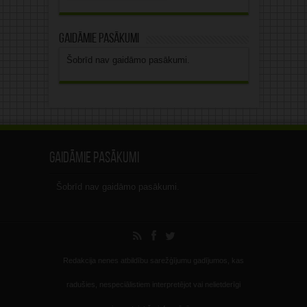
Gaidāmie pasākumi
Šobrīd nav gaidāmo pasākumi.
Gaidāmie pasākumi
Šobrīd nav gaidāmo pasākumi.
Redakcija nenes atbildību sarežģījumu gadījumos, kas
radušies, nespeciālistiem interpretējot vai nelietderīgi