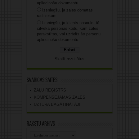
apliecinošu dokumentu.
Izsniegšu, ja zāles domātas
radiniekam.
Izsniegšu, ja klients nosauks tā
cilvēka personas kodu, kam zāles
parakstītas, vai uzrādīs šo personu
apliecinošu dokumentu.
Skatīt rezultātus
Svarīgas saites
ZĀĻU REĢISTRS
KOMPENSĒJAMĀS ZĀLES
UZTURA BAGĀTINĀTĀJI
Rakstu arhīvs
Rakstu
arhīvs