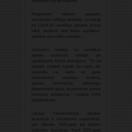
redzējumu nozarē kopumā.
Prognozējot nākamo pusgadu,
asociācijas vadītāja skaidroja, ka līdzīgi
kā Covid-19 veselības aprūpes krīzes
laikā, neņemot vērā ārējos apstākļus,
aptiekas savu darbu paveiks.
Jučkoviča norādīja, ka vienlaikus
aptieku uzņēmumi strādās pie
pakalpojumu klāsta pieauguma. “Tā kā
iepriekš saņemti signāli, ka varētu tikt
atjaunota vai radīta no jauna
elektroniskās veselības sistēma,
aptieku informācijas tehnoloģiju
departamenti gaida, lai piemērotu jaunus
tehniskos risinājumus,” norādīja LFAA
izpilddirektore.
Latvijas Farmaceitiskās aprūpes
asociācija ir nevalstiska organizācija,
kas dibināta 2008.gadā kā Aptieku
īpašnieku asociācija. Kopš 2021.gada