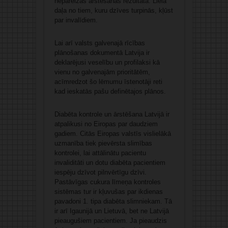
nepareizas ārstēšanās rezultātā. Liela
daļa no tiem, kuru dzīves turpinās, kļūst
par invalīdiem.
Lai arī valsts galvenajā rīcības
plānošanas dokumentā Latvija ir
deklarējusi veselību un profilaksi kā
vienu no galvenajām prioritātēm,
acīmredzot šo lēmumu īstenotāji reti
kad ieskatās pašu definētajos plānos.
Diabēta kontrole un ārstēšana Latvijā ir
atpalikusi no Eiropas par daudziem
gadiem. Citās Eiropas valstīs vislielākā
uzmanība tiek pievērsta slimības
kontrolei, lai attālinātu pacientu
invaliditāti un dotu diabēta pacientiem
iespēju dzīvot pilnvērtīgu dzīvi.
Pastāvīgas cukura līmeņa kontroles
sistēmas tur ir kļuvušas par ikdienas
pavadoni 1. tipa diabēta slimniekam. Tā
ir arī Igaunijā un Lietuvā, bet ne Latvijā
pieaugušiem pacientiem. Ja pieaudzis