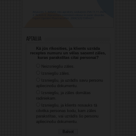
Aptauja
Kā jūs rīkosities, ja klients uzrāda
receptes numuru un vēlas saņemt zāles,
kuras parakstītas citai personai?
Neizsniegšu zāles.
Izsniegšu zāles.
Izsniegšu, ja uzrādīs savu personu
apliecinošu dokumentu.
Izsniegšu, ja zāles domātas
radiniekam.
Izsniegšu, ja klients nosauks tā
cilvēka personas kodu, kam zāles
parakstītas, vai uzrādīs šo personu
apliecinošu dokumentu.