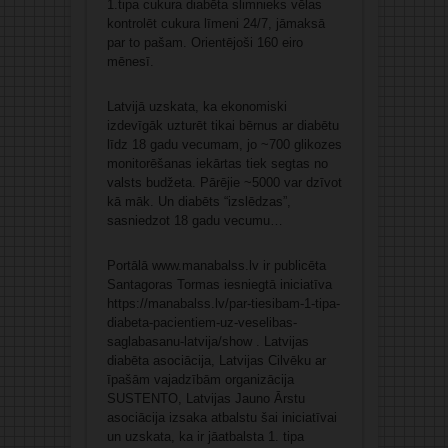
1.tipa cukura diabēta slimnieks vēlas
kontrolēt cukura līmeni 24/7, jāmaksā
par to pašam. Orientējoši 160 eiro
mēnesī.
Latvijā uzskata, ka ekonomiski
izdevīgāk uzturēt tikai bērnus ar diabētu
līdz 18 gadu vecumam, jo ~700 glikozes
monitorēšanas iekārtas tiek segtas no
valsts budžeta. Pārējie ~5000 var dzīvot
kā māk. Un diabēts “izslēdzas”,
sasniedzot 18 gadu vecumu…
Portālā www.manabalss.lv ir publicēta
Santagoras Tormas iesniegtā iniciatīva
https://manabalss.lv/par-tiesibam-1-tipa-
diabeta-pacientiem-uz-veselibas-
saglabasanu-latvija/show . Latvijas
diabēta asociācija, Latvijas Cilvēku ar
īpašām vajadzībām organizācija
SUSTENTO, Latvijas Jauno Ārstu
asociācija izsaka atbalstu šai iniciatīvai
un uzskata, ka ir jāatbalsta 1. tipa