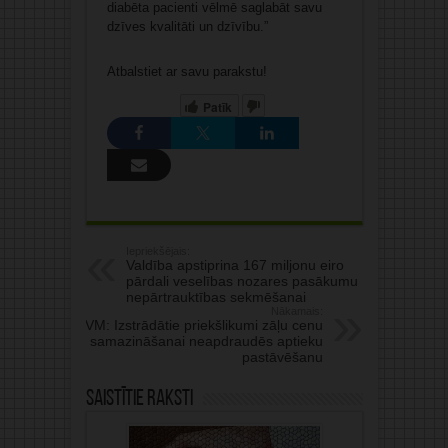
diabēta pacienti vēlmē saglabāt savu
dzīves kvalitāti un dzīvību.”
Atbalstiet ar savu parakstu!
Patīk
Iepriekšējais:
Valdība apstiprina 167 miljonu eiro
pārdali veselības nozares pasākumu
nepārtrauktības sekmēšanai
Nākamais:
VM: Izstrādātie priekšlikumi zāļu cenu
samazināšanai neapdraudēs aptieku
pastāvēšanu
Saistītie raksti