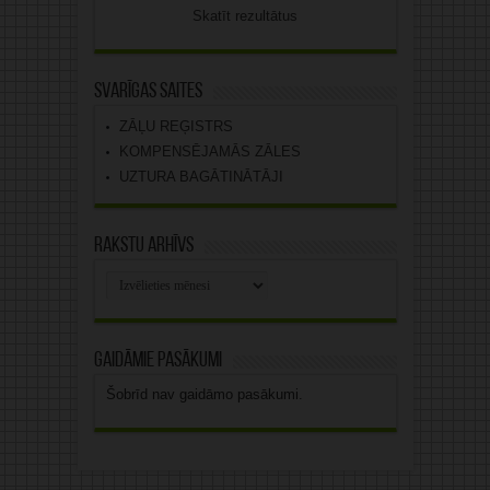
Skatīt rezultātus
Svarīgas saites
ZĀĻU REĢISTRS
KOMPENSĒJAMĀS ZĀLES
UZTURA BAGĀTINĀTĀJI
Rakstu arhīvs
Rakstu
arhīvs
Gaidāmie pasākumi
Šobrīd nav gaidāmo pasākumi.