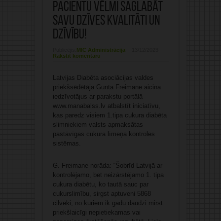
pacientu vēlmi saglabāt
savu dzīves kvalitāti un
dzīvību!
Publicējis:
MIC Administrācija
13/12/2023
Rakstīt komentāru
Latvijas Diabēta asociācijas valdes
priekšsēdētāja Gunta Freimane aicina
iedzīvotājus ar parakstu portālā
www.manabalss.lv atbalstīt iniciatīvu,
kas paredz visiem 1.tipa cukura diabēta
slimniekiem valsts apmaksātas
pastāvīgas cukura līmeņa kontroles
sistēmas.
G. Freimane norāda: “Šobrīd Latvijā ar
kontrolējamo, bet neizārstējamo 1. tipa
cukura diabētu, ko tautā sauc par
cukurslimību, sirgst aptuveni 5868
cilvēki, no kuriem ik gadu daudzi mirst
priekšlaicīgi nepietiekamas vai