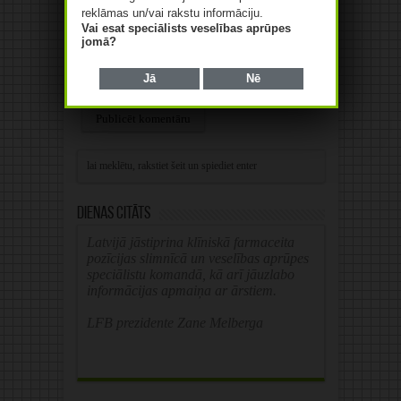
reklāmas un/vai rakstu informāciju.
Web
Vai esat speciālists veselības aprūpes
jomā?
Save my name, email, and website in this
Jā
Nē
browser for the next time I comment.
Alternative:
Dienas citāts
Latvijā jāstiprina klīniskā farmaceita
pozīcijas slimnīcā un veselības aprūpes
speciālistu komandā, kā arī jāuzlabo
informācijas apmaiņa ar ārstiem.
LFB prezidente Zane Melberga