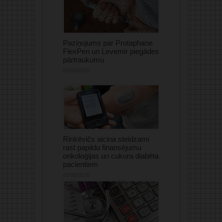
Paziņojums par Protaphane
FlexPen un Levemir piegādes
pārtraukumu
05/08/2026
Rinkēvičs aicina steidzami
rast papildu finansējumu
onkoloģijas un cukura diabēta
pacientiem
05/08/2026