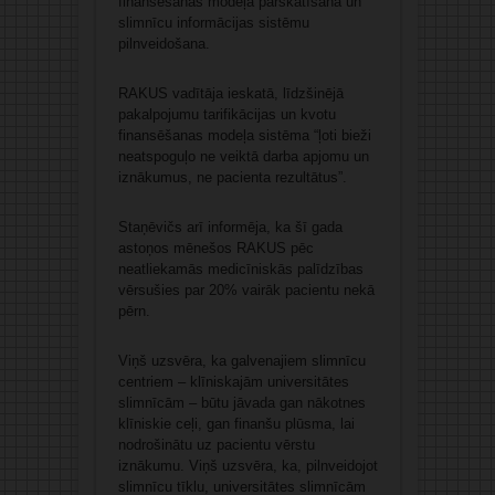
finansēšanas modeļa pārskatīšana un
slimnīcu informācijas sistēmu
pilnveidošana.
RAKUS vadītāja ieskatā, līdzšinējā
pakalpojumu tarifikācijas un kvotu
finansēšanas modeļa sistēma “ļoti bieži
neatspoguļo ne veiktā darba apjomu un
iznākumus, ne pacienta rezultātus”.
Staņēvičs arī informēja, ka šī gada
astoņos mēnešos RAKUS pēc
neatliekamās medicīniskās palīdzības
vērsušies par 20% vairāk pacientu nekā
pērn.
Viņš uzsvēra, ka galvenajiem slimnīcu
centriem – klīniskajām universitātes
slimnīcām – būtu jāvada gan nākotnes
klīniskie ceļi, gan finanšu plūsma, lai
nodrošinātu uz pacientu vērstu
iznākumu. Viņš uzsvēra, ka, pilnveidojot
slimnīcu tīklu, universitātes slimnīcām