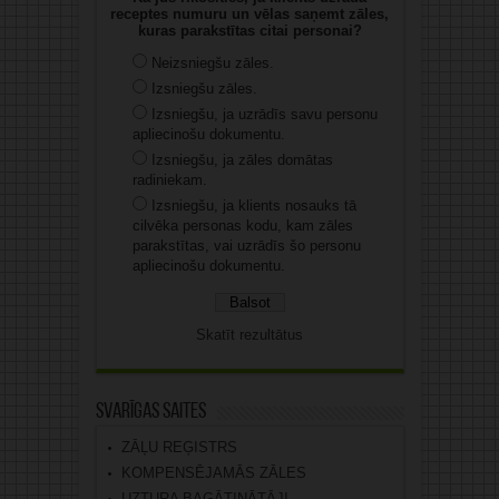
receptes numuru un vēlas saņemt zāles,
kuras parakstītas citai personai?
Neizsniegšu zāles.
Izsniegšu zāles.
Izsniegšu, ja uzrādīs savu personu
apliecinošu dokumentu.
Izsniegšu, ja zāles domātas
radiniekam.
Izsniegšu, ja klients nosauks tā
cilvēka personas kodu, kam zāles
parakstītas, vai uzrādīs šo personu
apliecinošu dokumentu.
Skatīt rezultātus
Svarīgas saites
ZĀĻU REĢISTRS
KOMPENSĒJAMĀS ZĀLES
UZTURA BAGĀTINĀTĀJI