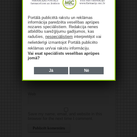
Jūsu e-pasta adrese netiks
publicēta.Atzīmētie lauki ir obligāti
*
Portālā publicētā rakstu un reklāmas
informācija paredzēta veselības aprūpes
nozares speciālistiem. Redakcija nenes
atbildību sarežģījumu gadījumos, kas
radušies,
nespeciālistiem
interpretējot vai
nelietderīgi izmantojot Portālā publicēto
reklāmas un/vai rakstu informāciju.
Vai esat speciālists veselības aprūpes
jomā?
Vārds
*
Jā
Nē
E-pasts
*
Web
Save my name, email, and website in this
browser for the next time I comment.