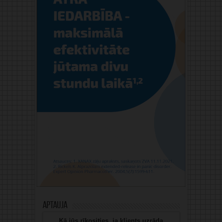
Aptauja
Kā jūs rīkosities, ja klients uzrāda