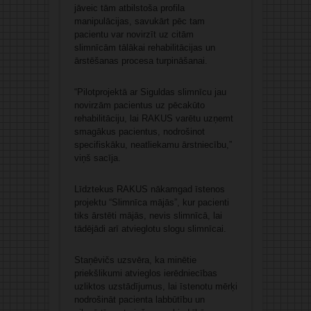
jāveic tām atbilstoša profila
manipulācijas, savukārt pēc tam
pacientu var novirzīt uz citām
slimnīcām tālākai rehabilitācijas un
ārstēšanas procesa turpināšanai.
“Pilotprojektā ar Siguldas slimnīcu jau
novirzām pacientus uz pēcakūto
rehabilitāciju, lai RAKUS varētu uzņemt
smagākus pacientus, nodrošinot
specifiskāku, neatliekamu ārstniecību,”
viņš sacīja.
Līdztekus RAKUS nākamgad īstenos
projektu “Slimnīca mājās”, kur pacienti
tiks ārstēti mājās, nevis slimnīcā, lai
tādējādi arī atvieglotu slogu slimnīcai.
Staņēvičs uzsvēra, ka minētie
priekšlikumi atvieglos ierēdniecības
uzliktos uzstādījumus, lai īstenotu mērķi
nodrošināt pacienta labbūtību un