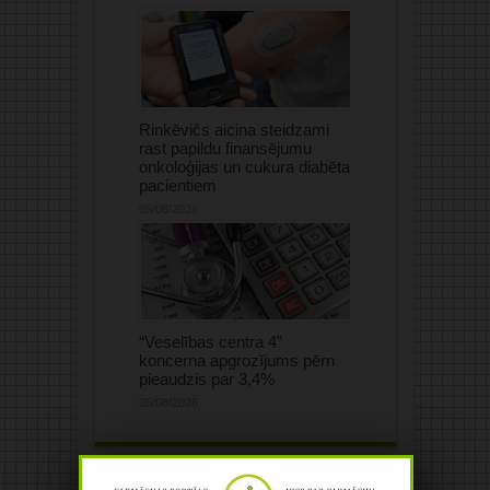
Rinkēvičs aicina steidzami
rast papildu finansējumu
onkoloģijas un cukura diabēta
pacientiem
05/08/2026
“Veselības centra 4”
koncerna apgrozījums pērn
pieaudzis par 3,4%
05/08/2026
Jūsu komentārs