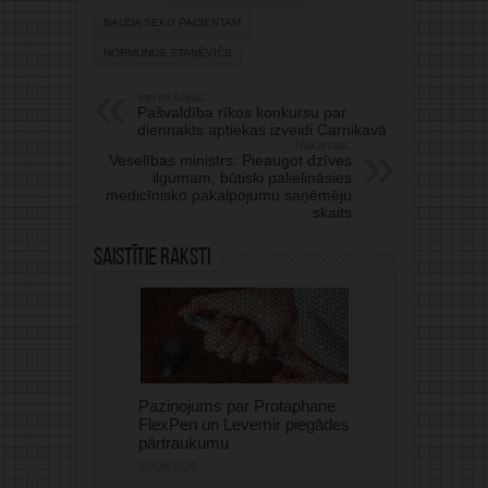
NAUDA SEKO PACIENTAM
NORMUNDS STAŅĒVIČS
Iepriekšējais:
Pašvaldība rīkos konkursu par
diennakts aptiekas izveidi Carnikavā
Nākamais:
Veselības ministrs: Pieaugot dzīves
ilgumam, būtiski palielināsies
medicīnisko pakalpojumu saņēmēju
skaits
Saistītie raksti
Paziņojums par Protaphane
FlexPen un Levemir piegādes
pārtraukumu
05/08/2026