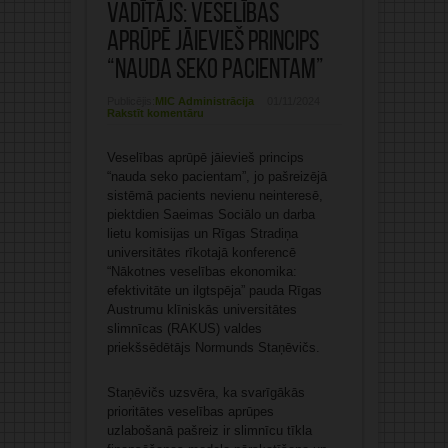
vadītājs: Veselības
aprūpē jāievieš princips
“nauda seko pacientam”
Publicējis:
MIC Administrācija
01/11/2024
Rakstīt komentāru
Veselības aprūpē jāievieš princips
“nauda seko pacientam”, jo pašreizējā
sistēmā pacients nevienu neinteresē,
piektdien Saeimas Sociālo un darba
lietu komisijas un Rīgas Stradiņa
universitātes rīkotajā konferencē
“Nākotnes veselības ekonomika:
efektivitāte un ilgtspēja” pauda Rīgas
Austrumu klīniskās universitātes
slimnīcas (RAKUS) valdes
priekšsēdētājs Normunds Staņēvičs.
Staņēvičs uzsvēra, ka svarīgākās
prioritātes veselības aprūpes
uzlabošanā pašreiz ir slimnīcu tīkla