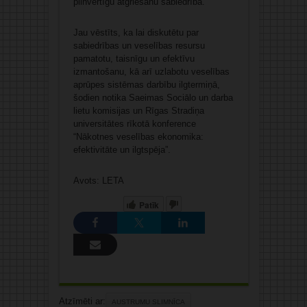
pilnvērtīgu atgriešanu sabiedrībā.
Jau vēstīts, ka lai diskutētu par
sabiedrības un veselības resursu
pamatotu, taisnīgu un efektīvu
izmantošanu, kā arī uzlabotu veselības
aprūpes sistēmas darbību ilgtermiņā,
šodien notika Saeimas Sociālo un darba
lietu komisijas un Rīgas Stradiņa
universitātes rīkotā konference
“Nākotnes veselības ekonomika:
efektivitāte un ilgtspēja”.
Avots: LETA
Patīk
Atzīmēti ar:
AUSTRUMU SLIMNĪCA