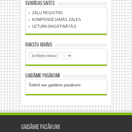
Svarīgas saites
ZĀĻU REĢISTRS
KOMPENSĒJAMĀS ZĀLES
UZTURA BAGĀTINĀTĀJI
Rakstu arhīvs
Rakstu
arhīvs
Gaidāmie pasākumi
Šobrīd nav gaidāmo pasākumi.
Gaidāmie pasākumi