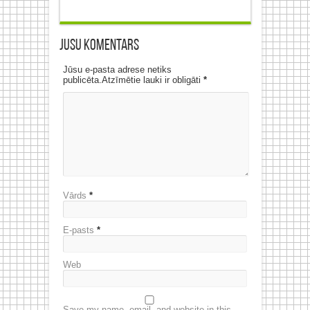
Jūsu komentārs
Jūsu e-pasta adrese netiks
publicēta.Atzīmētie lauki ir obligāti
*
Vārds
*
E-pasts
*
Web
Save my name, email, and website in this