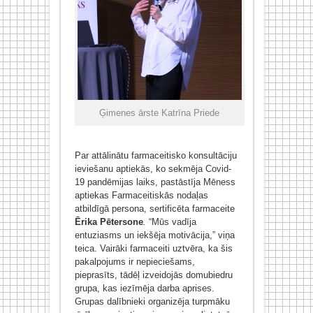
Ģimenes ārste Katrīna Priede
Par attālinātu farmaceitisko konsultāciju
ieviešanu aptiekās, ko sekmēja Covid-
19 pandēmijas laiks, pastāstīja Mēness
aptiekas Farmaceitiskās nodaļas
atbildīgā persona, sertificēta farmaceite
Ērika Pētersone
.
“Mūs vadīja
entuziasms un iekšēja motivācija,” viņa
teica. Vairāki farmaceiti uztvēra, ka šis
pakalpojums ir nepieciešams,
pieprasīts, tādēļ izveidojās domubiedru
grupa, kas iezīmēja darba aprises.
Grupas dalībnieki organizēja turpmāku