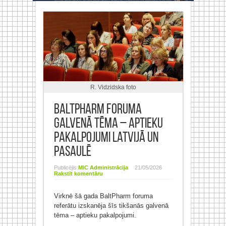
R. Vidzidska foto
BaltPharm foruma
galvenā tēma – aptieku
pakalpojumi Latvijā un
pasaulē
Publicējis:
MIC Administrācija
21/05/2026
Rakstīt komentāru
Virknē šā gada BaltPharm foruma
referātu izskanēja šīs tikšanās galvenā
tēma – aptieku pakalpojumi.