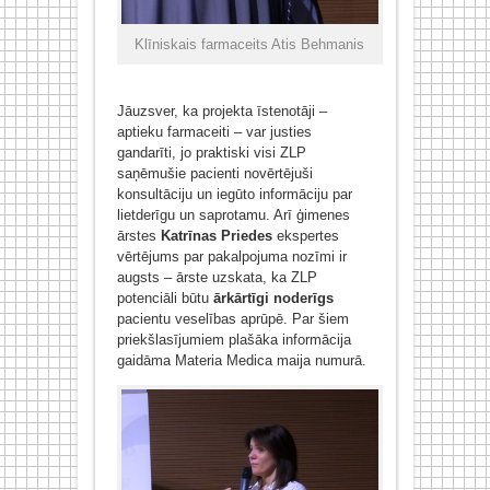
Klīniskais farmaceits Atis Behmanis
Jāuzsver, ka projekta īstenotāji –
aptieku farmaceiti – var justies
gandarīti, jo praktiski visi ZLP
saņēmušie pacienti novērtējuši
konsultāciju un iegūto informāciju par
lietderīgu un saprotamu. Arī ģimenes
ārstes
Katrīnas Priedes
ekspertes
vērtējums par pakalpojuma nozīmi ir
augsts – ārste uzskata, ka ZLP
potenciāli būtu
ārkārtīgi noderīgs
pacientu veselības aprūpē. Par šiem
priekšlasījumiem plašāka informācija
gaidāma Materia Medica maija numurā.