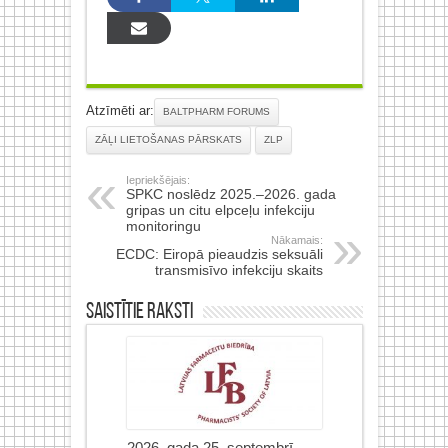
Atzīmēti ar:
BALTPHARM FORUMS
ZĀĻI LIETOŠANAS PĀRSKATS
ZLP
Iepriekšējais:
SPKC noslēdz 2025.–2026. gada
gripas un citu elpceļu infekciju
monitoringu
Nākamais:
ECDC: Eiropā pieaudzis seksuāli
transmisīvo infekciju skaits
Saistītie raksti
2026. gada 25. septembrī