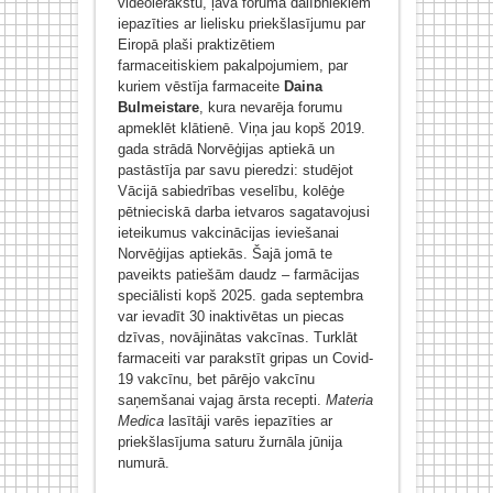
videoierakstu, ļāva foruma dalībniekiem
iepazīties ar lielisku priekšlasījumu par
Eiropā plaši praktizētiem
farmaceitiskiem pakalpojumiem, par
kuriem vēstīja farmaceite
Daina
Bulmeistare
, kura nevarēja forumu
apmeklēt klātienē. Viņa jau kopš 2019.
gada strādā Norvēģijas aptiekā un
pastāstīja par savu pieredzi: studējot
Vācijā sabiedrības veselību, kolēģe
pētnieciskā darba ietvaros sagatavojusi
ieteikumus vakcinācijas ieviešanai
Norvēģijas aptiekās. Šajā jomā te
paveikts patiešām daudz – farmācijas
speciālisti kopš 2025. gada septembra
var ievadīt 30 inaktivētas un piecas
dzīvas, novājinātas vakcīnas. Turklāt
farmaceiti var parakstīt gripas un Covid-
19 vakcīnu, bet pārējo vakcīnu
saņemšanai vajag ārsta recepti.
Materia
Medica
lasītāji varēs iepazīties ar
priekšlasījuma saturu žurnāla jūnija
numurā.