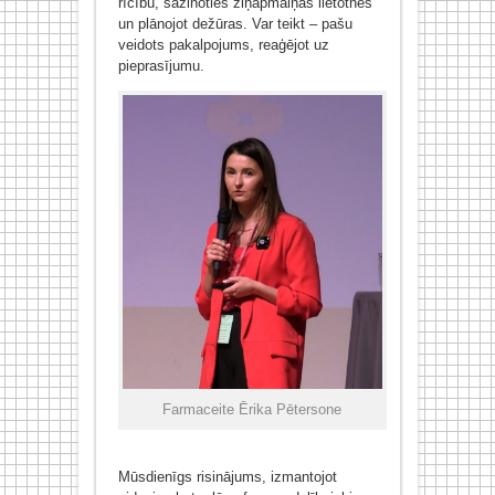
rīcību, sazinoties ziņapmaiņas lietotnēs
un plānojot dežūras. Var teikt – pašu
veidots pakalpojums, reaģējot uz
pieprasījumu.
Farmaceite Ērika Pētersone
Mūsdienīgs risinājums, izmantojot