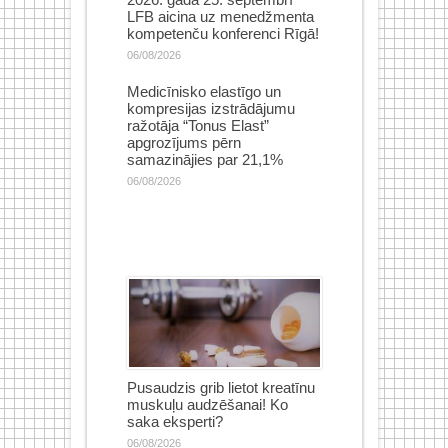
LFB aicina uz menedžmenta
kompetenču konferenci Rīgā!
06/08/2026
Medicīnisko elastīgo un
kompresijas izstrādājumu
ražotāja “Tonus Elast”
apgrozījums pērn
samazinājies par 21,1%
06/08/2026
Pusaudzis grib lietot kreatīnu
muskuļu audzēšanai! Ko
saka eksperti?
06/08/2026