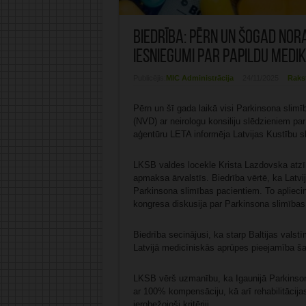
Biedrība: Pērn un šogad nora
iesniegumi par papildu med
Publicējis:
MIC Administrācija
24/11/2025
Raks
Pērn un šī gada laikā visi Parkinsona slim
(NVD) ar neirologu konsiliju slēdzieniem pa
aģentūru LETA informēja Latvijas Kustību sl
LKSB valdes locekle Krista Lazdovska atzīm
apmaksa ārvalstīs. Biedrība vērtē, ka Latvi
Parkinsona slimības pacientiem. To apliecin
kongresa diskusija par Parkinsona slimības 
Biedrība secinājusi, ka starp Baltijas valst
Latvijā medicīniskās aprūpes pieejamība šaj
LKSB vērš uzmanību, ka Igaunijā Parkinsona
ar 100% kompensāciju, kā arī rehabilitācijas 
ierobežojoši kritēriji.