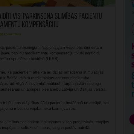
idīti visi Parkinsona slimības pacientu
ikamentu kompensāciju
tīt komentāru
ības pacientu iesniegumi Nacionālajam veselības dienestam
r jaunu papildu medikamentu kompensāciju tikuši noraidīti,
imību speciālistu biedrībā (LKSB).
ē, ka pacientiem atteikta arī dziļās smadzeņu stimulācijas
jā ir Baltijā vājākā medicīniskās aprūpes pieejamība
ājusi arī Rīgā 7. novembrī notikusī starptautiskā neirologu
ārstēšanas un aprūpes pieejamību Latvijā un Baltijas valstīs.
īm ir būtiskas atšķirības šādu pacientu ārstēšanā un aprūpē, bet
ā jomā ir būtiski vājāka nekā kaimiņvalstīs.
 slimības pacientiem ir pieejamas visas progresīvās terapijas
iespējas ir salīdzinoši labas, lai gan pastāv noteikti