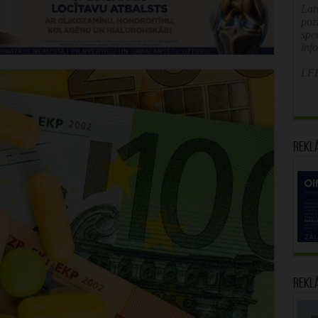
Latv
poz
spe
inf
LFB
Rekl
Rekl