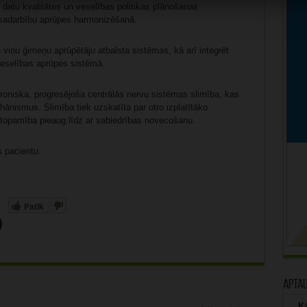
u datu kvalitātes un veselības politikas plānošanas
tu sadarbību aprūpes harmonizēšanā.
 viņu ģimeņu aprūpētāju atbalsta sistēmas, kā arī integrēt
veselības aprūpes sistēmā.
hroniska, progresējoša centrālās nervu sistēmas slimība, kas
hānismus. Slimība tiek uzskatīta par otro izplatītāko
stopamība pieaug līdz ar sabiedrības novecošanu.
s pacientu.
Patīk
Apta
Kā