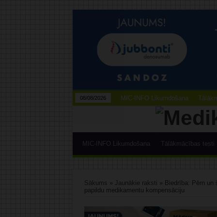
MIC-INFO Likumdošana
Tālākm
08/08/2026
MIC-INFO Likumdošana
Tālākmācības testi
Sākums
»
Jaunākie raksti
»
Biedrība: Pērn un 
papildu medikamentu kompensāciju