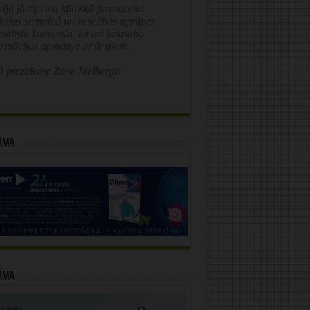
ijā jāstiprina klīniskā farmaceita
īcijas slimnīcā un veselības aprūpes
ciālistu komandā, kā arī jāuzlabo
ormācijas apmaiņa ar ārstiem.
 prezidente Zane Melberga
āma
āma