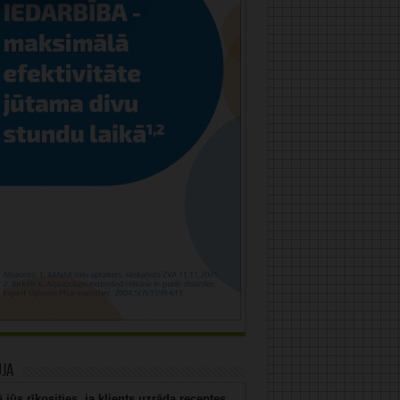
uja
 jūs rīkosities, ja klients uzrāda receptes