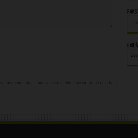
Rakst
Rak
arhī
Gaidā
Šob
ve my name, email, and website in this browser for the next time