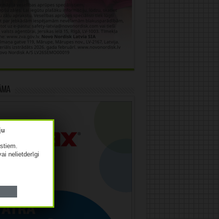
āma
istiem.
vai nelietderīgi