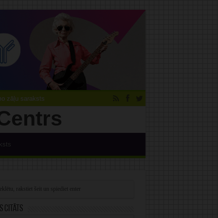
 zāļu saraksts
ksts
s citāts