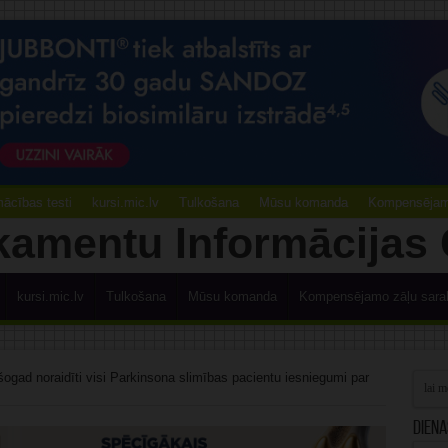
ācības testi
kursi.mic.lv
Tulkošana
Mūsu komanda
Kompensējamo
kursi.mic.lv
Tulkošana
Mūsu komanda
Kompensējamo zāļu sara
šogad noraidīti visi Parkinsona slimības pacientu iesniegumi par
Diena