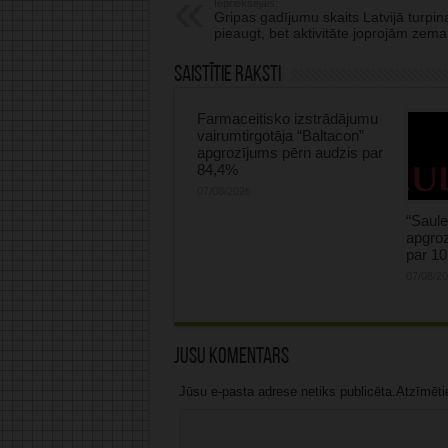
Iepriekšējais:
Gripas gadījumu skaits Latvijā turpin
pieaugt, bet aktivitāte joprojām zema
Saistītie raksti
Farmaceitisko izstrādājumu
vairumtirgotāja “Baltacon”
apgrozījums pērn audzis par
84,4%
07/08/2026
“Saule
apgroz
par 1
07/08/2
Jūsu komentārs
Jūsu e-pasta adrese netiks publicēta.Atzīmētie 