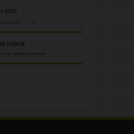
u arhīvs
stu
vs
mie pasākumi
rīd nav gaidāmo pasākumi.