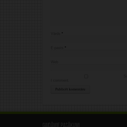
Vārds
*
E-pasts
*
Web
Sa
I comment.
Alternative:
Gaidāmie pasākumi