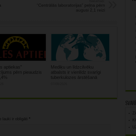
Nākamais:
a
“Centrālās laboratorijas” peļņa pērn
augusi 2,1 reizi
s aptiekas”
Mediķu un līdzcilvēku
ījums pērn pieaudzis
atbalsts ir vienlīdz svarīgi
0,4%
tuberkulozes ārstēšanā
026
07/08/2026
Svarī
Z
lauki ir obligāti
*
K
U