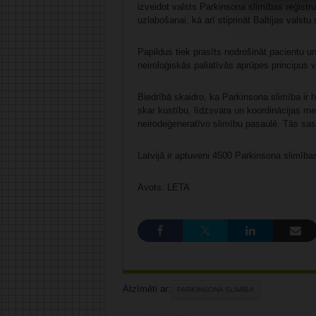
izveidot valsts Parkinsona slimības reģistr
uzlabošanai, kā arī stiprināt Baltijas vals
Papildus tiek prasīts nodrošināt pacientu un
neiroloģiskās paliatīvās aprūpes principus 
Biedrībā skaidro, ka Parkinsona slimība ir 
skar kustību, līdzsvara un koordinācijas me
neirodeģeneratīvo slimību pasaulē. Tās sa
Latvijā ir aptuveni 4500 Parkinsona slimība
Avots: LETA
Atzīmēti ar:
PARKINSONA SLIMĪBA