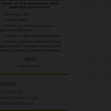
numuru un vēlas saņemt zāles, kuras
parakstītas citai personai?
Neizsniegšu zāles.
Izsniegšu zāles.
Izsniegšu, ja uzrādīs savu personu
apliecinošu dokumentu.
Izsniegšu, ja zāles domātas radiniekam.
Izsniegšu, ja klients nosauks tā cilvēka
personas kodu, kam zāles parakstītas, vai
uzrādīs šo personu apliecinošu dokumentu.
Skatīt rezultātus
gas saites
ĀĻU REĢISTRS
OMPENSĒJAMĀS ZĀLES
ZTURA BAGĀTINĀTĀJI