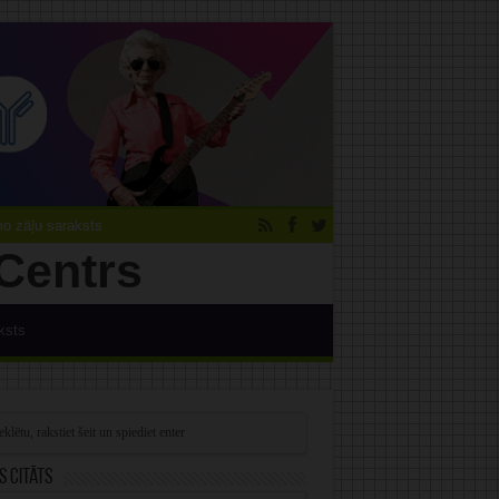
 zāļu saraksts
ksts
s citāts