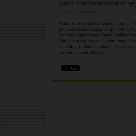
jauna medikamentozā terapi
25/07/2024
1 komentārs
Paula Stradiņa Klīniskā universitātes slimn
jaunu ārstēšanas terapiju ar apomorfīnu, ka
simptomu parādīšanos. Jaunā medikamenta ti
Parkinsona slimības pacientiem, nodrošinot
rezultātus. Parkinsona slimība ir hroniska 
sistēmu, ...
Lasīt tālāk »