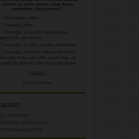
numuru un vēlas saņemt zāles, kuras
parakstītas citai personai?
Neizsniegšu zāles.
Izsniegšu zāles.
Izsniegšu, ja uzrādīs savu personu
apliecinošu dokumentu.
Izsniegšu, ja zāles domātas radiniekam.
Izsniegšu, ja klients nosauks tā cilvēka
personas kodu, kam zāles parakstītas, vai
uzrādīs šo personu apliecinošu dokumentu.
Skatīt rezultātus
gas saites
ĀĻU REĢISTRS
OMPENSĒJAMĀS ZĀLES
ZTURA BAGĀTINĀTĀJI