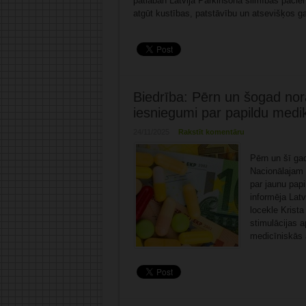
patlaban Latvijā Parkinsona slimības pacien
atgūt kustības, patstāvību un atsevišķos ga
Biedrība: Pērn un šogad nora
iesniegumi par papildu med
24/11/2025
Rakstīt komentāru
Pērn un šī gad
Nacionālajam 
par jaunu pap
informēja Lat
locekle Krist
stimulācijas a
medicīniskās 