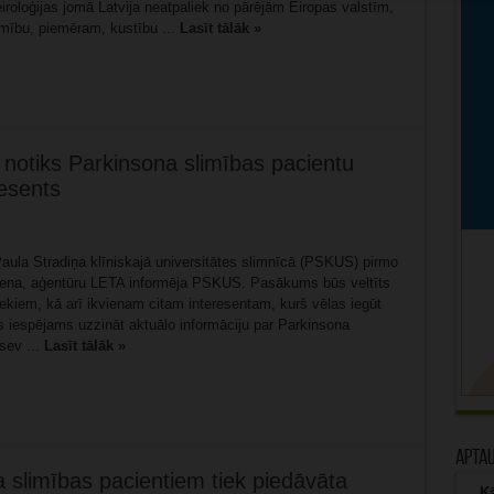
iroloģijas jomā Latvija neatpaliek no pārējām Eiropas valstīm,
amību, piemēram, kustību ...
Lasīt tālāk »
i notiks Parkinsona slimības pacientu
resents
Paula Stradiņa klīniskajā universitātes slimnīcā (PSKUS) pirmo
 diena, aģentūru LETA informēja PSKUS. Pasākums būs veltīts
ekiem, kā arī ikvienam citam interesentam, kurš vēlas iegūt
s iespējams uzzināt aktuālo informāciju par Parkinsona
 sev ...
Lasīt tālāk »
Apta
 slimības pacientiem tiek piedāvāta
Kā