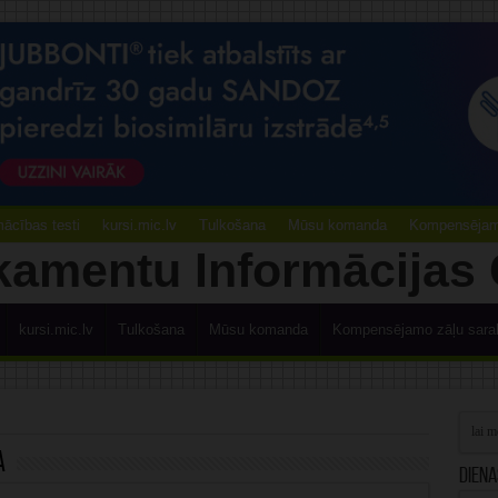
ācības testi
kursi.mic.lv
Tulkošana
Mūsu komanda
Kompensējamo
kursi.mic.lv
Tulkošana
Mūsu komanda
Kompensējamo zāļu sara
a
Diena