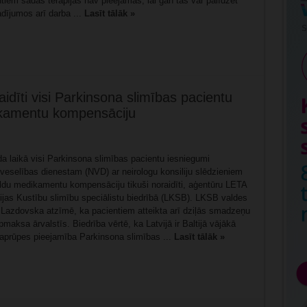
tiem šādas terapijas nav pieejamas, lai gan tās var palīdzēt
dījumos arī darba ...
Lasīt tālāk »
idīti visi Parkinsona slimības pacientu
ikamentu kompensāciju
a laikā visi Parkinsona slimības pacientu iesniegumi
veselības dienestam (NVD) ar neirologu konsiliju slēdzieniem
ildu medikamentu kompensāciju tikuši noraidīti, aģentūru LETA
vijas Kustību slimību speciālistu biedrībā (LKSB). LKSB valdes
a Lazdovska atzīmē, ka pacientiem atteikta arī dziļās smadzeņu
pmaksa ārvalstīs. Biedrība vērtē, ka Latvijā ir Baltijā vājākā
aprūpes pieejamība Parkinsona slimības ...
Lasīt tālāk »