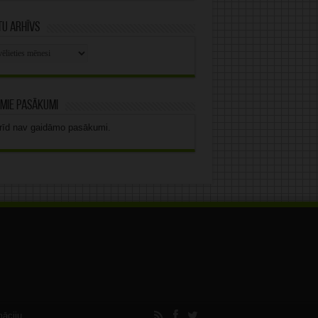
u arhīvs
stu
vs
mie pasākumi
rīd nav gaidāmo pasākumi.
māciju.