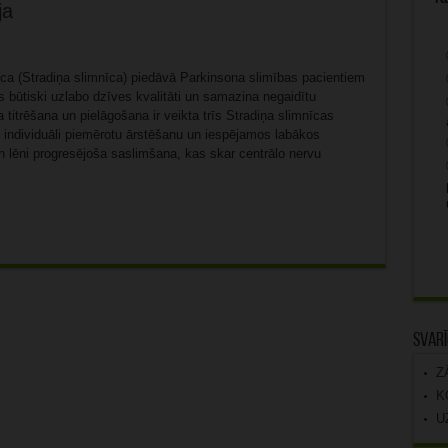
ja
īca (Stradiņa slimnīca) piedāvā Parkinsona slimības pacientiem
s būtiski uzlabo dzīves kvalitāti un samazina negaidītu
trēšana un pielāgošana ir veikta trīs Stradiņa slimnīcas
 individuāli piemērotu ārstēšanu un iespējamos labākos
un lēni progresējoša saslimšana, kas skar centrālo nervu
Svarī
Z
K
U