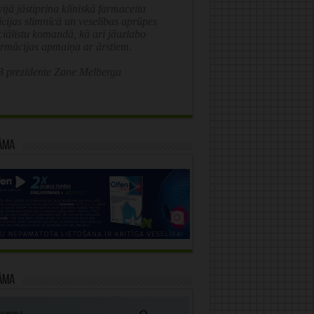
ijā jāstiprina klīniskā farmaceita
īcijas slimnīcā un veselības aprūpes
ciālistu komandā, kā arī jāuzlabo
ormācijas apmaiņa ar ārstiem.
 prezidente Zane Melberga
āma
āma