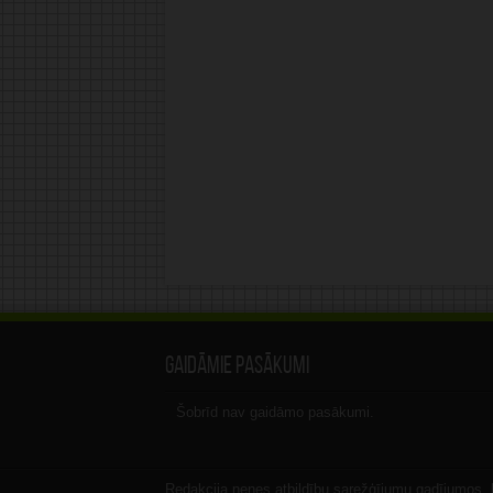
Gaidāmie pasākumi
Šobrīd nav gaidāmo pasākumi.
Redakcija nenes atbildību sarežģījumu gadījumos, ka