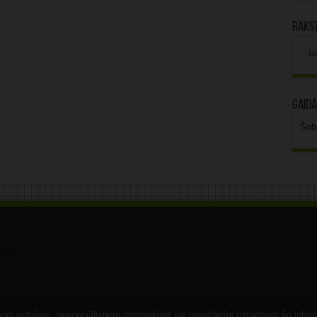
Rakst
Rak
arhī
Gaidā
Šob
s radušies, nespeciālistiem interpretējot vai nelietderīgi izmantojot šo infor