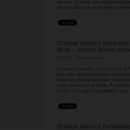
Igaunijas. Viņasprāt, kopumā ārstniecībā ne
bet cits jautājums ir par pakalpojumu pieej
Stradiņa slimnīcā pirmo reiz
diena – aicināts ikviens inte
28/08/2024
Rakstīt komentāru
Trešdien, 4.septembrī, no plkst.12 līdz 15 
reizi notiks Parkinsona slimības pacientu
Parkinsona slimības pacientiem, viņu tuvini
vairāk zināšanu par šo slimību. Tā gaitā bū
slimību, kā arī klātienē speciālistiem uzdot
Stradiņa slimnīcā Parkinsona