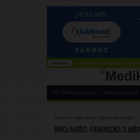
MIC-INFO Likumdošana
Tālākm
08/08/2026
MIC-INFO Likumdošana
Tālākmācības testi
Sākums
»
Birku ahrīvs: Parkinsona slimība
Birku ahrīvs:
Parkinsona slimīb