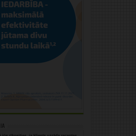
uja
 jūs rīkosities, ja klients uzrāda receptes