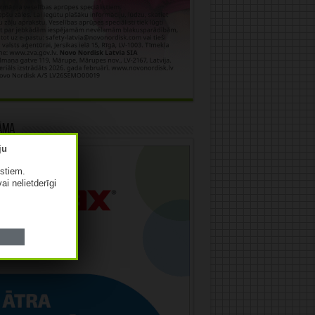
āma
istiem.
vai nelietderīgi