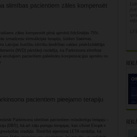
Latv
a slimības pacientiem zāles kompensēt
poz
spe
inf
LFB
ciešams zāles kompensēt pilnā apmērā līdzšinējās 75%
ļās smadzeņu stimulācijas terapiju, šodien Saeimas
a Latvijas kustību slimību biedrības valdes priekšsēdētāja
dienesta (NVD) pārstāvji norādīja, ka Parkinsona slimības
ai esošajiem pacientiem palielinātu kompensācijas apmēru no
»
Rekl
arkinsona pacientiem pieejamo terapiju
drošināt Parkinsona slimības pacientiem mūsdienīgu terapiju –
Rekl
ju (DBS), kā arī zāļu pumpju terapijas, kas citviet Eiropā ir
gresējošās stadijās. Biedrībā aģentūrai LETA norādīja, ka