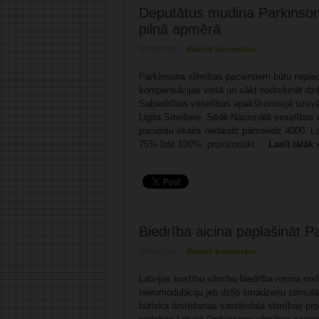
Deputātus mudina Parkinson
pilnā apmērā
31/03/2026
Rakstīt komentāru
Parkinsona slimības pacientiem būtu nepie
kompensācijas vietā un sākt nodrošināt dzi
Sabiedrības veselības apakškomisijā uzsvēr
Ligita Smeltere. Sēdē Nacionālā veselības 
pacientu skaits nedaudz pārsniedz 4000. L
75% līdz 100%, provizoriski ...
Lasīt tālāk 
Biedrība aicina paplašināt P
30/03/2026
Rakstīt komentāru
Latvijas kustību slimību biedrība rosina no
neiromodulāciju jeb dziļo smadzeņu stimulāci
būtiska ārstēšanas sastāvdaļa slimības pro