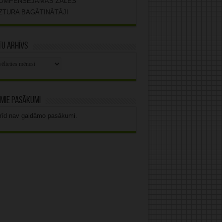
OMPENSĒJAMĀS ZĀLES
ZTURA BAGĀTINĀTĀJI
u arhīvs
stu
vs
mie pasākumi
rīd nav gaidāmo pasākumi.