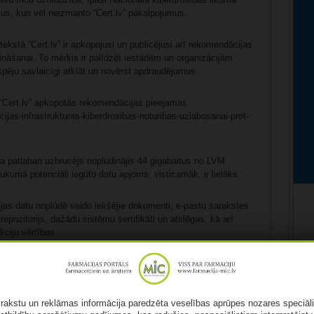
ājus, kuri vēl neizmanto “Cert.lv” pakalpojumus.
ekstā “Cert.lv” ir apkopojusi un publicējusi arī rekomendācijas
rināšanai. To mērķis ir palīdzēt iestādēm un organizācijām
pēju savlaicīgi atklāt un novērst apdraudējumus.
un “Cert.lv” apkopotās rekomendācijas pieejamas
cijas-infrastrukturas-kiberdrosibas-noturibas-uzlabosanai-pret-
 ka patlaban uzbrucējs nopludinājis 44 gigabaitus no LVM
kumā potenciāli iegūto datu apjoms, visticamāk, ir lielāks.
ācijas datu noplūdē veido iekšējie dokumenti, e-pastu sarakstes
epozitorijs, dažādu sistēmu sertifikāti un atslēgas, kā arī
nkciju vērtības.
opo informāciju par potenciālu apdraudējumu trešajām pusēm,
bu nomainīt autentifikācijas datus un veikt citus preventīvos
amie sertifikāti un atslēgas sistemātiski tiek apzinātas, un
ā rakstu un reklāmas informācija paredzēta veselības aprūpes nozares speciāl
idroja “Cert.lv”.