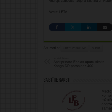
Andrejs Leibovičs, Jeļena Ņikitina un Rober
Avots: LETA
Atzīmēti ar:
KIBERUZBRUKUMS
OLPHA
Iepriekšējais:
Apstiprināto Ebolas upuru skaits
Kongo DR pārsniedz 400
Saistītie raksti
Medicī
kompre
ražotā
apgro
samaz