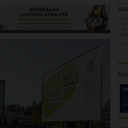
Diena
Latv
poz
spe
inf
LFB
Rekl