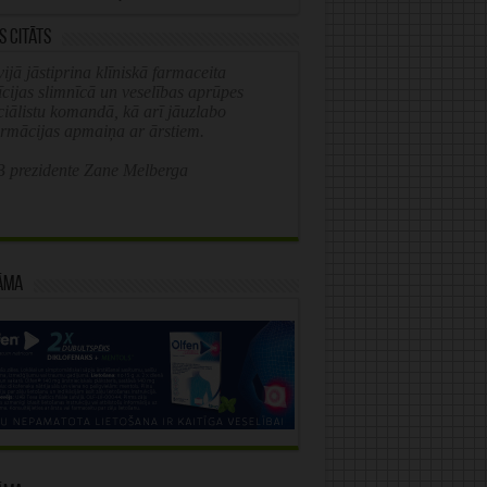
s citāts
ijā jāstiprina klīniskā farmaceita
īcijas slimnīcā un veselības aprūpes
ciālistu komandā, kā arī jāuzlabo
ormācijas apmaiņa ar ārstiem.
 prezidente Zane Melberga
āma