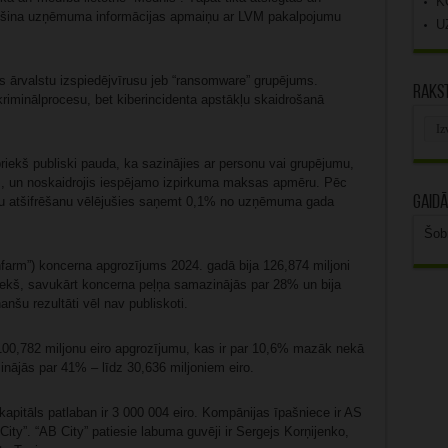
K
ošina uzņēmuma informācijas apmaiņu ar LVM pakalpojumu
U
 ārvalstu izspiedējvīrusu jeb “ransomware” grupējums.
Rakst
 kriminālprocesu, bet kiberincidenta apstākļu skaidrošanā
Rak
arhī
riekš publiski pauda, ka sazinājies ar personu vai grupējumu,
, un noskaidrojis iespējamo izpirkuma maksas apmēru. Pēc
Gaidā
datu atšifrēšanu vēlējušies saņemt 0,1% no uzņēmuma gada
Šob
infarm”) koncerna apgrozījums 2024. gadā bija 126,874 miljoni
iekš, savukārt koncerna peļņa samazinājās par 28% un bija
anšu rezultāti vēl nav publiskoti.
 100,782 miljonu eiro apgrozījumu, kas ir par 10,6% mazāk nekā
jās par 41% – līdz 30,636 miljoniem eiro.
kapitāls patlaban ir 3 000 004 eiro. Kompānijas īpašniece ir AS
y”. “AB City” patiesie labuma guvēji ir Sergejs Korņijenko,