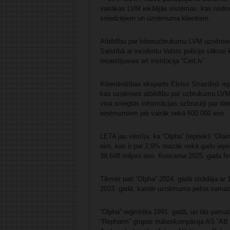
vairākas LVM iekšējās sistēmas, kas nodr
sniedzējiem un uzņēmuma klientiem.
Atbildību par kiberuzbrukumu LVM uzņēmies
Saistībā ar incidentu Valsts policija sākusi
iesaistījusies arī institūcija “Cert.lv”.
Kiberdrošības eksperts Elviss Strazdiņš iep
kas uzņēmies atbildību par uzbrukumu LVM
viņa sniegtās informācijas uzbrucēji par 
ieņēmumiem jeb vairāk nekā 600 000 eiro.
LETA jau vēstīja, ka “Olpha” (iepriekš “Ola
eiro, kas ir par 2,9% mazāk nekā gadu iepr
38,648 miljoni eiro. Koncerna 2025. gada fin
Tikmēr pati “Olpha” 2024. gadā strādāja ar
2023. gadā, kamēr uzņēmuma peļņa samazinā
“Olpha” reģistrēta 1991. gadā, un tās pamat
“Repharm” grupas māteskompānija AS “AB Cit