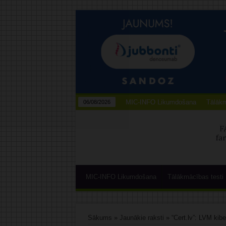
MIC-INFO Likumdošana
Tālākm
06/08/2026
MIC-INFO Likumdošana
Tālākmācības testi
Sākums
»
Jaunākie raksti
»
“Cert.lv”: LVM kibe