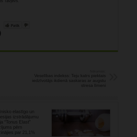
ts Tavjevs.
Patīk
Nākamais:
Veselības indekss: Teju katrs piektais
iedzīvotājs ikdienā saskaras ar augstu
stresa līmeni
nisko elastīgo un
sijas izstrādājumu
ja “Tonus Elast”
zījums pērn
inājies par 21,1%