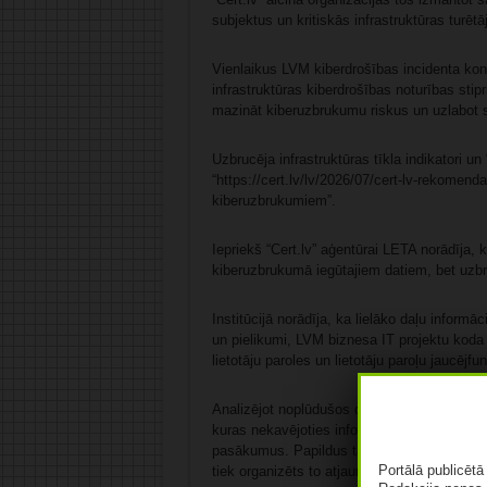
subjektus un kritiskās infrastruktūras turēt
Vienlaikus LVM kiberdrošības incidenta kont
infrastruktūras kiberdrošības noturības stip
mazināt kiberuzbrukumu riskus un uzlabot s
Uzbrucēja infrastruktūras tīkla indikatori 
“https://cert.lv/lv/2026/07/cert-lv-rekomenda
kiberuzbrukumiem”.
Iepriekš “Cert.lv” aģentūrai LETA norādīja,
kiberuzbrukumā iegūtajiem datiem, bet uzbru
Institūcijā norādīja, ka lielāko daļu inform
un pielikumi, LVM biznesa IT projektu koda r
lietotāju paroles un lietotāju paroļu jaucējfu
Analizējot noplūdušos datus, “Cert.lv” apk
kuras nekavējoties informē par nepieciešamī
pasākumus. Papildus tam visi noplūdē sastop
Portālā publicēt
tiek organizēts to atjaunošanas process, ska