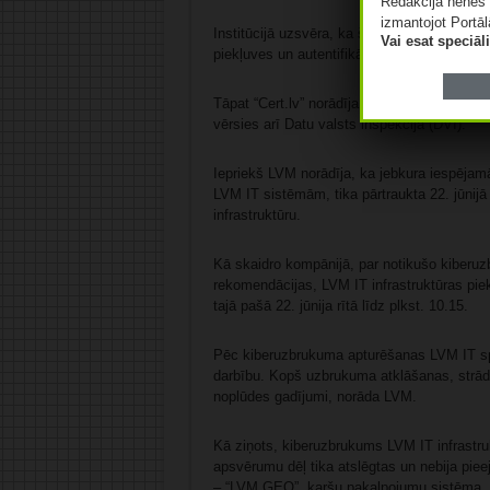
Redakcija nenes 
izmantojot Portāl
Institūcijā uzsvēra, ka šādu incidentu atkop
Vai esat speciā
piekļuves un autentifikācijas dati ir obligāti
Tāpat “Cert.lv” norādīja, ka, ņemot vērā ie
vērsies arī Datu valsts inspekcijā (DVI).
Iepriekš LVM norādīja, ka jebkura iespējamā
LVM IT sistēmām, tika pārtraukta 22. jūni
infrastruktūru.
Kā skaidro kompānijā, par notikušo kiberuzb
rekomendācijas, LVM IT infrastruktūras piekļ
tajā pašā 22. jūnija rītā līdz plkst. 10.15.
Pēc kiberuzbrukuma apturēšanas LVM IT spec
darbību. Kopš uzbrukuma atklāšanas, strādāj
noplūdes gadījumi, norāda LVM.
Kā ziņots, kiberuzbrukums LVM IT infrastru
apsvērumu dēļ tika atslēgtas un nebija pie
– “LVM GEO”, karšu pakalpojumu sistēma, kā