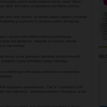
urā konstatēta nesankcionēta piekļuve vismaz vienai “Olpha”
nav šifrēti. Konstatēta arī pierādījumu žurnālfailu dzēšana.
karts tikai viens serveris, un nekādu papildu kaitējumu incidenta
adarbībā ar uzņēmumu šī incidenta analīze vēl turpinās,
ājums nesankcionēti piekļūt uzņēmuma informācijas
ncidents tika identificēts, lokalizēts un novērsts, neradot
 un datu drošībai.
Rekl
ati liecina, ka par uzbrukumu atbildīgais ārvalstu finansiāli
grupējums turpina aktivitātes Latvijas kibertelpā.
ējums mērķtiecīgi meklē jaunas potenciālas ievainojamības
truktūrās.
ificēt iespējamos apdraudējumus, “Cert.lv” ir publicējusi LVM
ūras tīkla indikatorus. Uzbrukuma indikatoru informācija var tikt
savu tīklu uzraudzībā, īpaši Nacionālā kiberdrošības likuma