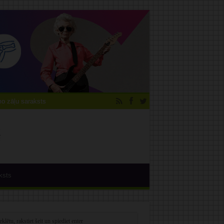
 zāļu saraksts
ksts