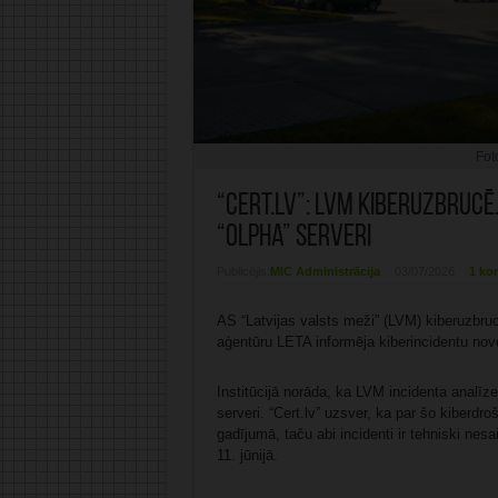
Fot
“Cert.lv”: LVM kiberuzbrucē
“Olpha” serveri
Publicējis:
MIC Administrācija
03/07/2026
1 ko
AS “Latvijas valsts meži” (LVM) kiberuzbruc
aģentūru LETA informēja kiberincidentu novēr
Institūcijā norāda, ka LVM incidenta analīze
serveri. “Cert.lv” uzsver, ka par šo kiberdr
gadījumā, taču abi incidenti ir tehniski nesa
11. jūnijā.