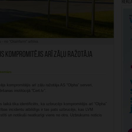
Rekl
o - no "Olainfarm" arhīva.
js kompromitējis arī zāļu ražotāja
mentārs
ējs kompromitējis arī zāļu ražotāja AS “Olpha” serveri,
šanas institūcijā “Cert.lv”.
s laikā tika identificēts, ka uzbrucējs kompromitējis arī “Olpha”
ošības incidentu atbildīgs ir tas pats uzbrucējs, kas LVM
istīti un notikuši neatkarīgi viens no otra. Uzbrukums noticis