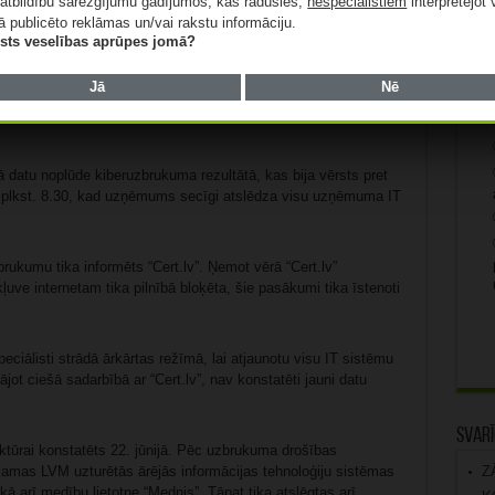
atbildību sarežģījumu gadījumos, kas radušies,
nespeciālistiem
interpretējot 
Apta
ā publicēto reklāmas un/vai rakstu informāciju.
šanās procesā ir jāuzskata, ka visi skartās infrastruktūras
lists veselības aprūpes jomā?
 maināmi.
Kā
Jā
Nē
spēju, ka noplūdē varētu būt skarti personu dati, uzņēmums ir
 datu noplūde kiberuzbrukuma rezultātā, kas bija vērsts pret
jā plkst. 8.30, kad uzņēmums secīgi atslēdza visu uzņēmuma IT
rukumu tika informēts “Cert.lv”. Ņemot vērā “Cert.lv”
uve internetam tika pilnībā bloķēta, šie pasākumi tika īstenoti
iālisti strādā ārkārtas režīmā, lai atjaunotu visu IT sistēmu
ot ciešā sadarbībā ar “Cert.lv”, nav konstatēti jauni datu
Svarī
ktūrai konstatēts 22. jūnijā. Pēc uzbrukuma drošības
Z
ejamas LVM uzturētās ārējās informācijas tehnoloģiju sistēmas
 arī medību lietotne “Mednis”. Tāpat tika atslēgtas arī