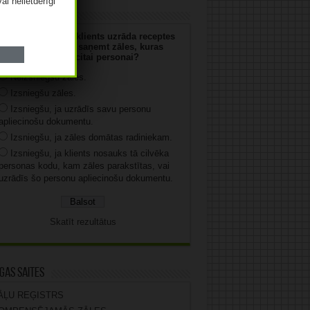
vai nelietderīgi
uja
 jūs rīkosities, ja klients uzrāda receptes
numuru un vēlas saņemt zāles, kuras
parakstītas citai personai?
Neizsniegšu zāles.
Izsniegšu zāles.
Izsniegšu, ja uzrādīs savu personu
apliecinošu dokumentu.
Izsniegšu, ja zāles domātas radiniekam.
Izsniegšu, ja klients nosauks tā cilvēka
personas kodu, kam zāles parakstītas, vai
uzrādīs šo personu apliecinošu dokumentu.
Skatīt rezultātus
gas saites
ĀĻU REĢISTRS