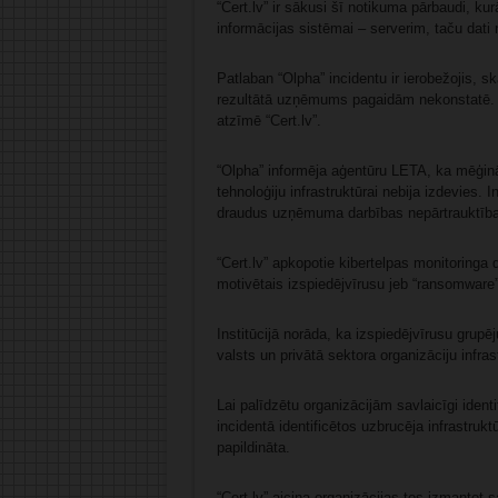
“Cert.lv” ir sākusi šī notikuma pārbaudi, k
informācijas sistēmai – serverim, taču dati 
Patlaban “Olpha” incidentu ir ierobežojis, s
rezultātā uzņēmums pagaidām nekonstatē. S
atzīmē “Cert.lv”.
“Olpha” informēja aģentūru LETA, ka mēģin
tehnoloģiju infrastruktūrai nebija izdevies. I
draudus uzņēmuma darbības nepārtrauktībai
“Cert.lv” apkopotie kibertelpas monitoringa d
motivētais izspiedējvīrusu jeb “ransomware” 
Institūcijā norāda, ka izspiedējvīrusu grup
valsts un privātā sektora organizāciju infras
Lai palīdzētu organizācijām savlaicīgi ident
incidentā identificētos uzbrucēja infrastrukt
papildināta.
“Cert.lv” aicina organizācijas tos izmantot 