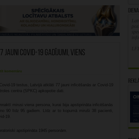
Diena
Latv
poz
spe
inf
LFB
7 jauni Covid-19 gadījumi, viens
tīt komentāru
Rekl
vid-19 testus, Latvijā atklāti 77 jauni inficēšanās ar Covid-19
ntroles centra (SPKC) apkopotie dati.
aktī mirusi viena persona, kurai bija apstiprināta inficēšanās
no 90 līdz 95 gadiem. Līdz ar to kopumā miruši 38 pacienti,
id-19.
oratoriski apstiprināta 1945 personām.