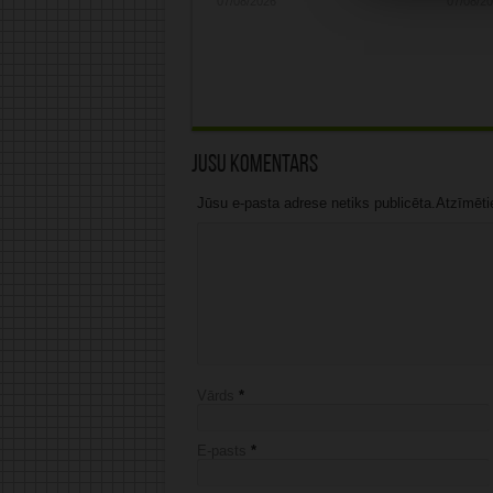
07/08/2026
07/08/2
Jūsu komentārs
Jūsu e-pasta adrese netiks publicēta.Atzīmētie 
Vārds
*
E-pasts
*