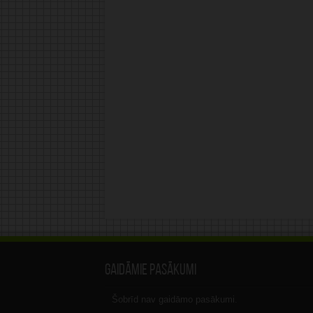
Gaidāmie pasākumi
Šobrīd nav gaidāmo pasākumi.