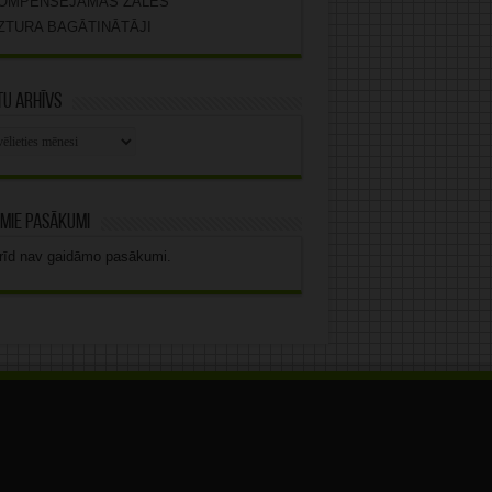
OMPENSĒJAMĀS ZĀLES
ZTURA BAGĀTINĀTĀJI
u arhīvs
stu
vs
mie pasākumi
rīd nav gaidāmo pasākumi.