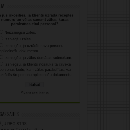
uja
 jūs rīkosities, ja klients uzrāda receptes
numuru un vēlas saņemt zāles, kuras
parakstītas citai personai?
Neizsniegšu zāles.
Izsniegšu zāles.
Izsniegšu, ja uzrādīs savu personu
apliecinošu dokumentu.
Izsniegšu, ja zāles domātas radiniekam.
Izsniegšu, ja klients nosauks tā cilvēka
personas kodu, kam zāles parakstītas, vai
uzrādīs šo personu apliecinošu dokumentu.
Skatīt rezultātus
gas saites
ĀĻU REĢISTRS