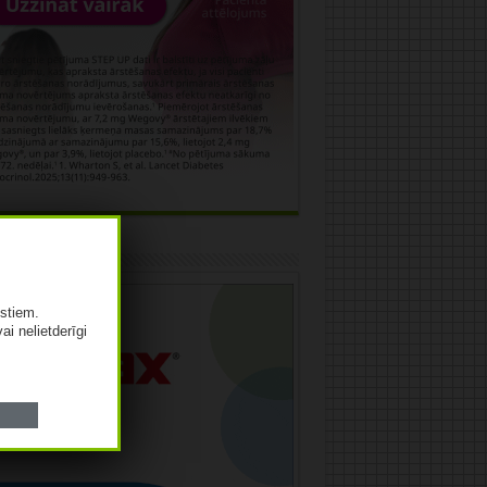
āma
istiem.
vai nelietderīgi