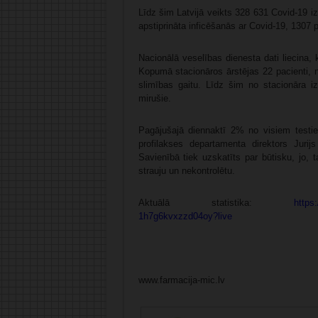
Līdz šim Latvijā veikts 328 631 Covid-19 i
apstiprināta inficēšanās ar Covid-19, 1307 
Nacionālā veselības dienesta dati liecina, 
Kopumā stacionāros ārstējas 22 pacienti, n
slimības gaitu. Līdz šim no stacionāra iz
mirušie.
Pagājušajā diennaktī 2% no visiem testiem
profilakses departamenta direktors Jurij
Savienībā tiek uzskatīts par būtisku, jo,
strauju un nekontrolētu.
Aktuālā statistika:
https:
1h7g6kvxzzd04oy?live
www.farmacija-mic.lv