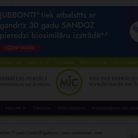
ācības testi
kursi.mic.lv
Tulkošana
Mūsu komanda
Kompensējamo
kursi.mic.lv
Tulkošana
Mūsu komanda
Kompensējamo zāļu sara
atklāti 77 jauni Covid-19 gadījumi, viens saslimušais miris