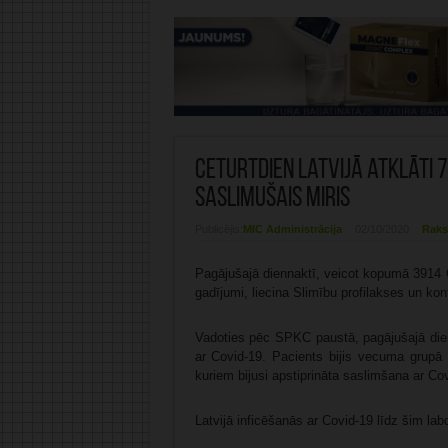
Ceturtdien Latvijā atklāti 7
saslimušais miris
Publicējis:
MIC Administrācija
02/10/2020
Raks
Pagājušajā diennaktī, veicot kopumā 3914 Co
gadījumi, liecina Slimību profilakses un ko
Vadoties pēc SPKC paustā, pagājušajā dienn
ar Covid-19. Pacients bijis vecuma grupā 
kuriem bijusi apstiprināta saslimšana ar Cov
Latvijā inficēšanās ar Covid-19 līdz šim lab