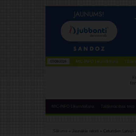
MIC-INFO Likumdošana
Tālākm
07/08/2026
MIC-INFO Likumdošana
Tālākmācības testi
Sākums
»
Jaunākie raksti
»
Ceturtdien Latvijā 