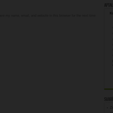
Apta
Kā
ve my name, email, and website in this browser for the next time
Svarī
Z