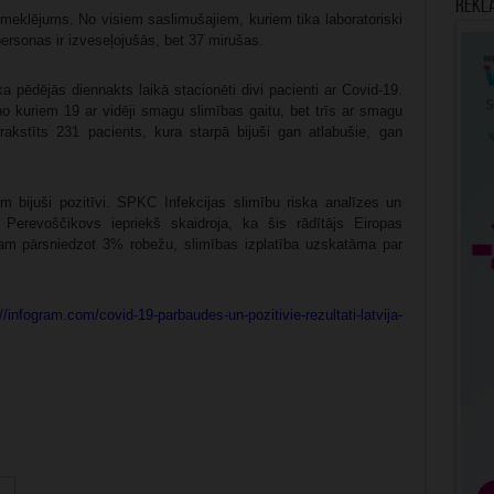
Rekl
zmeklējums. No visiem saslimušajiem, kuriem tika laboratoriski
personas ir izveseļojušās, bet 37 mirušas.
ka pēdējās diennakts laikā stacionēti divi pacienti ar Covid-19.
o kuriem 19 ar vidēji smagu slimības gaitu, bet trīs ar smagu
rakstīts 231 pacients, kura starpā bijuši gan atlabušie, gan
 bijuši pozitīvi. SPKC Infekcijas slimību riska analīzes un
s Perevoščikovs iepriekš skaidroja, ka šis rādītājs Eiropas
 tam pārsniedzot 3% robežu, slimības izplatība uzskatāma par
//infogram.com/covid-19-parbaudes-un-pozitivie-rezultati-latvija-