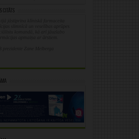
s citāts
ijā jāstiprina klīniskā farmaceita
īcijas slimnīcā un veselības aprūpes
ciālistu komandā, kā arī jāuzlabo
ormācijas apmaiņa ar ārstiem.
 prezidente Zane Melberga
āma