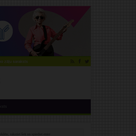
 zāļu saraksts
ksts