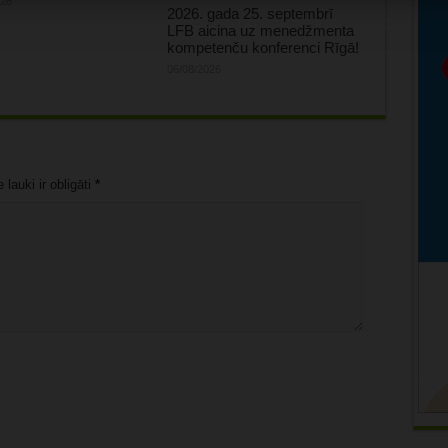
026
2026. gada 25. septembrī
LFB aicina uz menedžmenta
kompetenču konferenci Rīgā!
06/08/2026
lauki ir obligāti
*