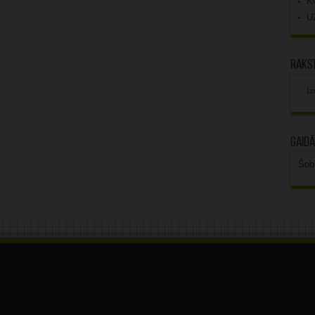
K
U
Rakst
Rak
arhī
Gaidā
Šob