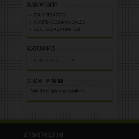
Svarīgas saites
ZĀĻU REĢISTRS
KOMPENSĒJAMĀS ZĀLES
UZTURA BAGĀTINĀTĀJI
Rakstu arhīvs
Rakstu
arhīvs
Gaidāmie pasākumi
Šobrīd nav gaidāmo pasākumi.
Gaidāmie pasākumi