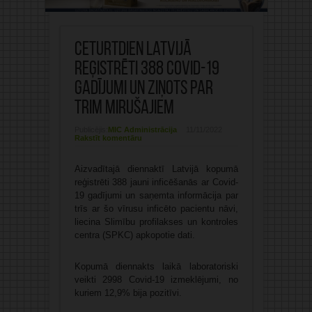
Ceturtdien Latvijā
reģistrēti 388 Covid-19
gadījumi un ziņots par
trim mirušajiem
Publicējis:
MIC Administrācija
11/11/2022
Rakstīt komentāru
Aizvadītajā diennaktī Latvijā kopumā
reģistrēti 388 jauni inficēšanās ar Covid-
19 gadījumi un saņemta informācija par
trīs ar šo vīrusu inficēto pacientu nāvi,
liecina Slimību profilakses un kontroles
centra (SPKC) apkopotie dati.
Kopumā diennakts laikā laboratoriski
veikti 2998 Covid-19 izmeklējumi, no
kuriem 12,9% bija pozitīvi.