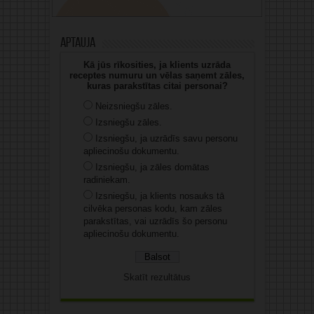
Aptauja
Kā jūs rīkosities, ja klients uzrāda
receptes numuru un vēlas saņemt zāles,
kuras parakstītas citai personai?
Neizsniegšu zāles.
Izsniegšu zāles.
Izsniegšu, ja uzrādīs savu personu
apliecinošu dokumentu.
Izsniegšu, ja zāles domātas
radiniekam.
Izsniegšu, ja klients nosauks tā
cilvēka personas kodu, kam zāles
parakstītas, vai uzrādīs šo personu
apliecinošu dokumentu.
Skatīt rezultātus