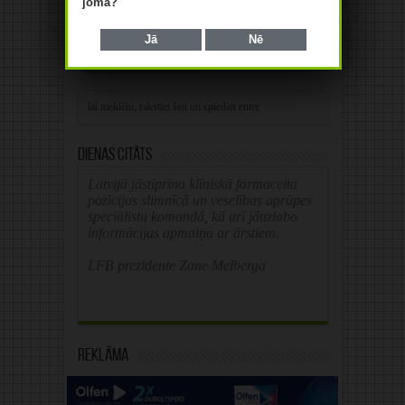
jomā?
Save my name, email, and website in this
browser for the next time I comment.
Jā
Nē
Alternative:
Dienas citāts
Latvijā jāstiprina klīniskā farmaceita
pozīcijas slimnīcā un veselības aprūpes
speciālistu komandā, kā arī jāuzlabo
informācijas apmaiņa ar ārstiem.
LFB prezidente Zane Melberga
Reklāma