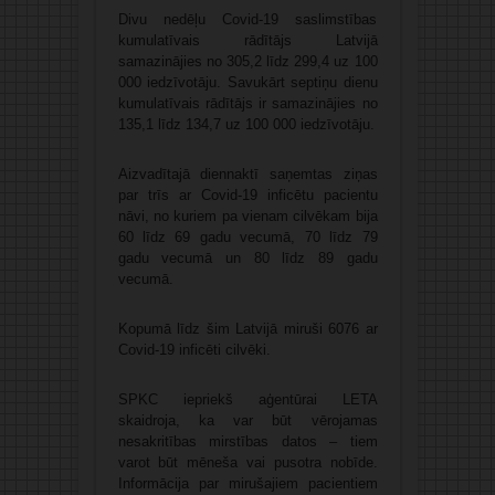
Divu nedēļu Covid-19 saslimstības
kumulatīvais rādītājs Latvijā
samazinājies no 305,2 līdz 299,4 uz 100
000 iedzīvotāju. Savukārt septiņu dienu
kumulatīvais rādītājs ir samazinājies no
135,1 līdz 134,7 uz 100 000 iedzīvotāju.
Aizvadītajā diennaktī saņemtas ziņas
par trīs ar Covid-19 inficētu pacientu
nāvi, no kuriem pa vienam cilvēkam bija
60 līdz 69 gadu vecumā, 70 līdz 79
gadu vecumā un 80 līdz 89 gadu
vecumā.
Kopumā līdz šim Latvijā miruši 6076 ar
Covid-19 inficēti cilvēki.
SPKC iepriekš aģentūrai LETA
skaidroja, ka var būt vērojamas
nesakritības mirstības datos – tiem
varot būt mēneša vai pusotra nobīde.
Informācija par mirušajiem pacientiem