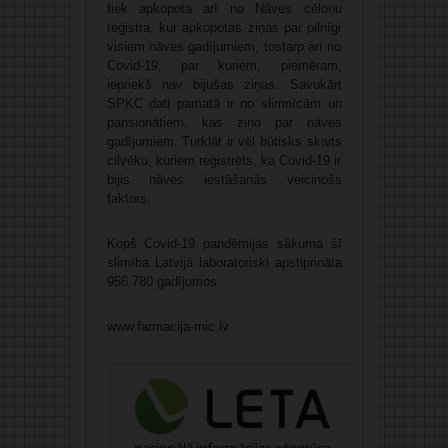
tiek apkopota arī no Nāves cēloņu
reģistra, kur apkopotas ziņas par pilnīgi
visiem nāves gadījumiem, tostarp arī no
Covid-19, par kuriem, piemēram,
iepriekš nav bijušas ziņas. Savukārt
SPKC dati pamatā ir no slimnīcām un
pansionātiem, kas ziņo par nāves
gadījumiem. Turklāt ir vēl būtisks skaits
cilvēku, kuriem reģistrēts, ka Covid-19 ir
bijis nāves iestāšanās veicinošs
faktors.
Kopš Covid-19 pandēmijas sākuma šī
slimība Latvijā laboratoriski apstiprināta
956 780 gadījumos.
www.farmacija-mic.lv