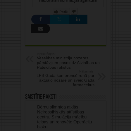
Patīk
Iepriekšējais:
Veselības ministrija nozares
pārstāvjiem pasniedz Atzinības un
Pateicības rakstus
Nākamais:
LFB Gada konferencē runā par
aktuālo nozarē un sveic Gada
farmaceitus
Saistītie raksti
Bērnu slimnīca atklās
Neiropsihiskās attīstības
centru, Simulāciju mācību
telpas un renovēto Operāciju
bloku