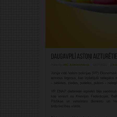
Daugavpilī astoņi aizturēti
Publicējis:
MIC Administrācija
03/07/2015
1 ko
Jūnija vidū Valsts policijas (VP) Ekonomi
astoņus tirgoņus, kas izplatījuši nelegālu
– tabletes, ziedes, pudeles, pulveri – nele
VP ENAP darbinieki iepriekš bija saņēmuši i
kas ievesti no Krievijas Federācijas, Bal
Pārtikas un veterināro dienestu un Ve
tirdzniecības vietās.