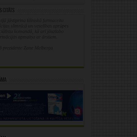
s citāts
ijā jāstiprina klīniskā farmaceita
īcijas slimnīcā un veselības aprūpes
ciālistu komandā, kā arī jāuzlabo
ormācijas apmaiņa ar ārstiem.
 prezidente Zane Melberga
āma