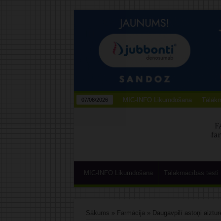
MIC-INFO Likumdošana
Tālākm
07/08/2026
MIC-INFO Likumdošana
Tālākmācības testi
Sākums
»
Farmācija
»
Daugavpilī astoņi aiztu