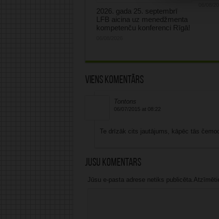
06/08/2
2026. gada 25. septembrī
LFB aicina uz menedžmenta
kompetenču konferenci Rīgā!
06/08/2026
Viens komentārs
Tontons
06/07/2015 at 08:22
Te drīzāk cits jautājums, kāpēc tās čemod
Jūsu komentārs
Jūsu e-pasta adrese netiks publicēta.Atzīmētie 