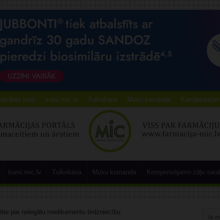
ācības testi
kursi.mic.lv
Tulkošana
Mūsu komanda
Kompensējamo
kursi.mic.lv
Tulkošana
Mūsu komanda
Kompensējamo zāļu sara
rētie par nelegālu medikamentu tirdzniecību