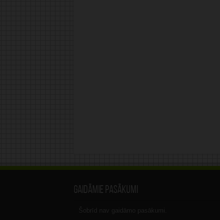
Gaidāmie pasākumi
Šobrīd nav gaidāmo pasākumi.