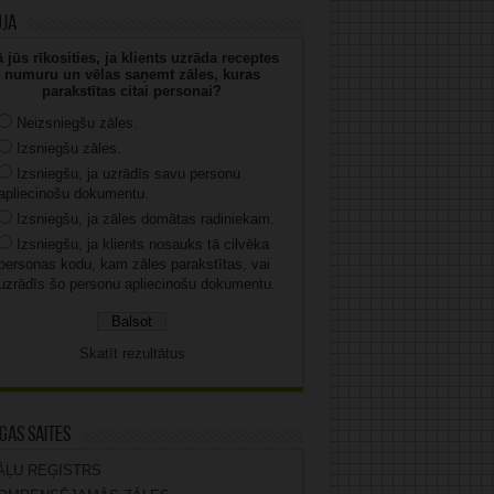
uja
 jūs rīkosities, ja klients uzrāda receptes
numuru un vēlas saņemt zāles, kuras
parakstītas citai personai?
Neizsniegšu zāles.
Izsniegšu zāles.
Izsniegšu, ja uzrādīs savu personu
apliecinošu dokumentu.
Izsniegšu, ja zāles domātas radiniekam.
Izsniegšu, ja klients nosauks tā cilvēka
personas kodu, kam zāles parakstītas, vai
uzrādīs šo personu apliecinošu dokumentu.
Skatīt rezultātus
gas saites
ĀĻU REĢISTRS