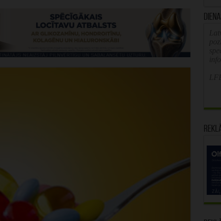
Diena
Latv
poz
spe
inf
LFB
Rekl