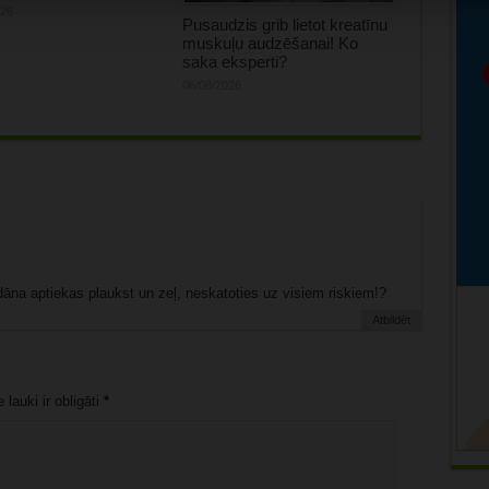
026
Pusaudzis grib lietot kreatīnu
muskuļu audzēšanai! Ko
saka eksperti?
06/08/2026
āna aptiekas plaukst un zeļ, neskatoties uz visiem riskiem!?
Atbildēt
lauki ir obligāti
*