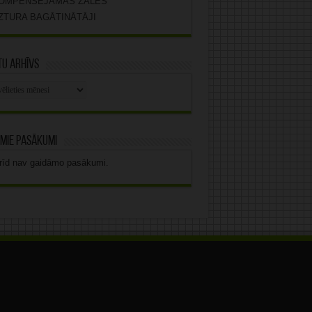
OMPENSĒJAMĀS ZĀLES
ZTURA BAGĀTINĀTĀJI
u arhīvs
stu
vs
mie pasākumi
rīd nav gaidāmo pasākumi.