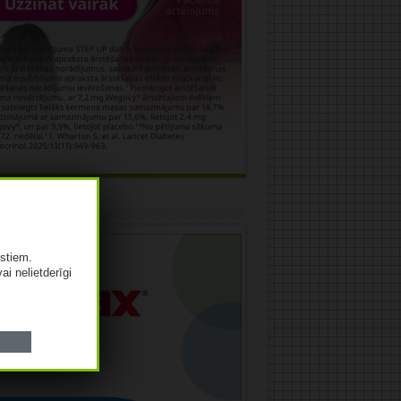
āma
istiem.
vai nelietderīgi