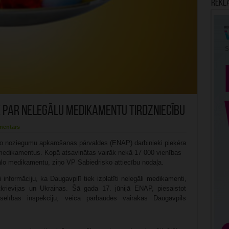
Rekl
e par nelegālu medikamentu tirdzniecību
mentārs
sko noziegumu apkarošanas pārvaldes (ENAP) darbinieki pieķēra
s medikamentus. Kopā atsavinātas vairāk nekā 17 000 vienības
gālo medikamentu, ziņo VP Sabiedrisko attiecību nodaļa.
nformāciju, ka Daugavpilī tiek izplatīti nelegāli medikamenti,
tkrievijas un Ukrainas. Šā gada 17. jūnijā ENAP, piesaistot
selības inspekciju, veica pārbaudes vairākās Daugavpils