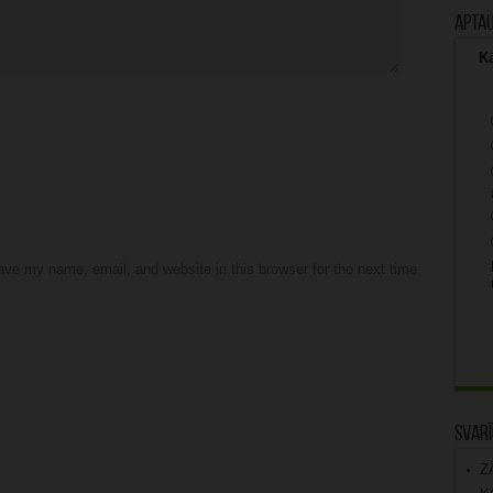
Apta
Kā
ve my name, email, and website in this browser for the next time
Svarī
Z