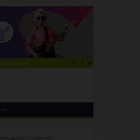
 zāļu saraksts
ksts