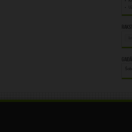
K
U
Rakst
Rak
arhī
Gaidā
Šob