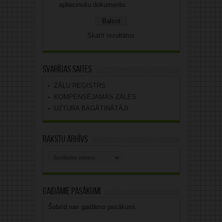
apliecinošu dokumentu.
Skatīt rezultātus
Svarīgas saites
ZĀĻU REĢISTRS
KOMPENSĒJAMĀS ZĀLES
UZTURA BAGĀTINĀTĀJI
Rakstu arhīvs
Rakstu
arhīvs
Gaidāmie pasākumi
Šobrīd nav gaidāmo pasākumi.