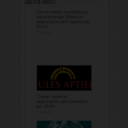
Saistītie raksti
Farmaceitisko izstrādājumu
vairumtirgotāja “Baltacon”
apgrozījums pērn audzis par
84,4%
07/08/2026
“Saules aptiekas”
apgrozījums pērn pieaudzis
par 10,4%
07/08/2026