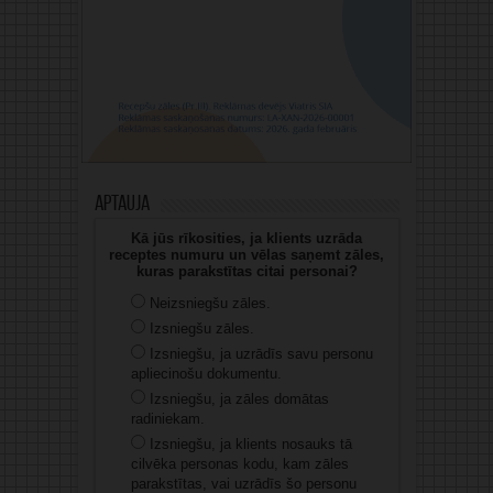
Aptauja
Kā jūs rīkosities, ja klients uzrāda
receptes numuru un vēlas saņemt zāles,
kuras parakstītas citai personai?
Neizsniegšu zāles.
Izsniegšu zāles.
Izsniegšu, ja uzrādīs savu personu
apliecinošu dokumentu.
Izsniegšu, ja zāles domātas
radiniekam.
Izsniegšu, ja klients nosauks tā
cilvēka personas kodu, kam zāles
parakstītas, vai uzrādīs šo personu