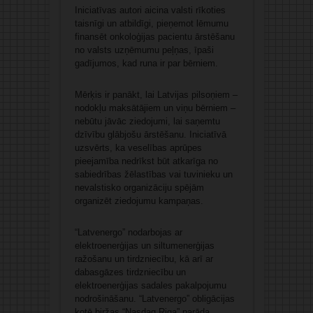
Iniciatīvas autori aicina valsti rīkoties
taisnīgi un atbildīgi, pieņemot lēmumu
finansēt onkoloģijas pacientu ārstēšanu
no valsts uzņēmumu peļņas, īpaši
gadījumos, kad runa ir par bērniem.
Mērķis ir panākt, lai Latvijas pilsoņiem –
nodokļu maksātājiem un viņu bērniem –
nebūtu jāvāc ziedojumi, lai saņemtu
dzīvību glābjošu ārstēšanu. Iniciatīvā
uzsvērts, ka veselības aprūpes
pieejamība nedrīkst būt atkarīga no
sabiedrības žēlastības vai tuvinieku un
nevalstisko organizāciju spējām
organizēt ziedojumu kampaņas.
“Latvenergo” nodarbojas ar
elektroenerģijas un siltumenerģijas
ražošanu un tirdzniecību, kā arī ar
dabasgāzes tirdzniecību un
elektroenerģijas sadales pakalpojumu
nodrošināšanu. “Latvenergo” obligācijas
kotē biržas “Nasdaq Riga” parāda