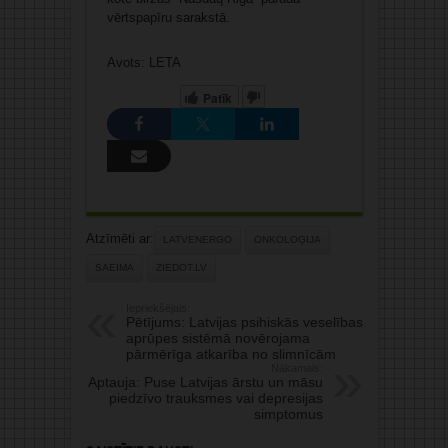
vērtspapīru sarakstā.
Avots: LETA
Patīk
Atzīmēti ar:
LATVENERGO
ONKOLOĢIJA
SAEIMA
ZIEDOT.LV
Iepriekšējais:
Pētījums: Latvijas psihiskās veselības
aprūpes sistēmā novērojama
pārmērīga atkarība no slimnīcām
Nākamais:
Aptauja: Puse Latvijas ārstu un māsu
piedzīvo trauksmes vai depresijas
simptomus