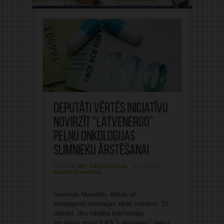
Deputāti vērtēs iniciatīvu
novirzīt “Latvenergo”
peļņu onkoloģijas
slimnieku ārstēšanai
Publicējis:
MIC Administrācija
13/10/2025
Rakstīt komentāru
Saeimas Mandātu, ētikas un
iesniegumu komisijas sēdē trešdien, 15.
oktobrī, tiks vērtēta iedzīvotāju
iniciatīva novirzīt AS “Latvenergo” peļņu