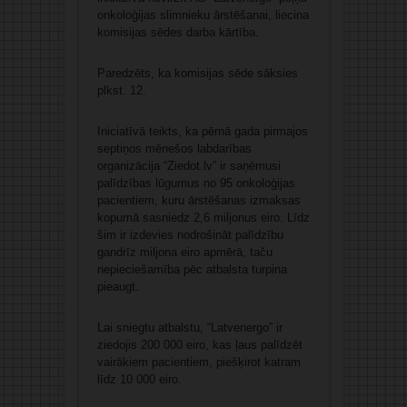
onkoloģijas slimnieku ārstēšanai, liecina
komisijas sēdes darba kārtība.
Paredzēts, ka komisijas sēde sāksies
plkst. 12.
Iniciatīvā teikts, ka pērnā gada pirmajos
septiņos mēnešos labdarības
organizācija “Ziedot.lv” ir saņēmusi
palīdzības lūgumus no 95 onkoloģijas
pacientiem, kuru ārstēšanas izmaksas
kopumā sasniedz 2,6 miljonus eiro. Līdz
šim ir izdevies nodrošināt palīdzību
gandrīz miljona eiro apmērā, taču
nepieciešamība pēc atbalsta turpina
pieaugt.
Lai sniegtu atbalstu, “Latvenergo” ir
ziedojis 200 000 eiro, kas ļaus palīdzēt
vairākiem pacientiem, piešķirot katram
līdz 10 000 eiro.