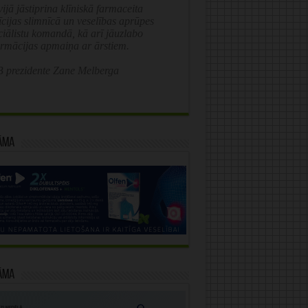
ijā jāstiprina klīniskā farmaceita
īcijas slimnīcā un veselības aprūpes
ciālistu komandā, kā arī jāuzlabo
ormācijas apmaiņa ar ārstiem.
 prezidente Zane Melberga
āma
āma