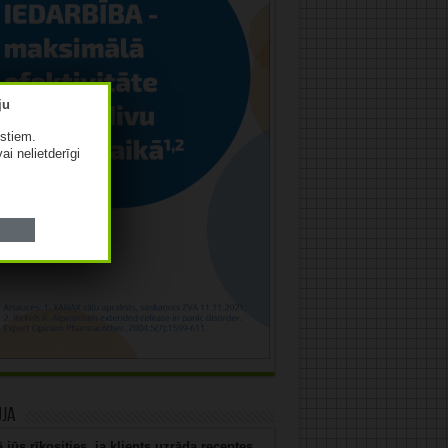
istiem.
vai nelietderīgi
uja
 jūs rīkosities, ja klients uzrāda receptes