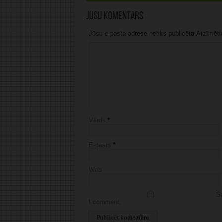
Jūsu komentārs
Jūsu e-pasta adrese netiks publicēta.Atzīmētie 
Vārds
*
E-pasts
*
Web
Sa
I comment.