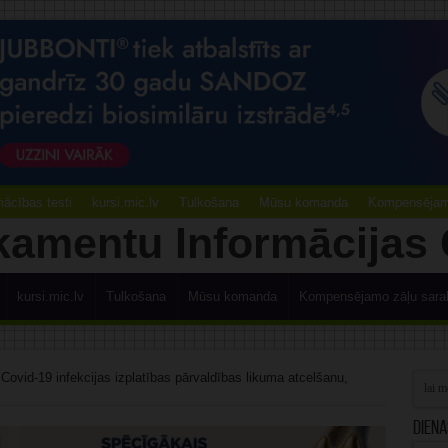
ācības testi
kursi.mic.lv
Tulkošana
Mūsu komanda
Kompensējamo
kursi.mic.lv
Tulkošana
Mūsu komanda
Kompensējamo zāļu sara
 Covid-19 infekcijas izplatības pārvaldības likuma atcelšanu,
Diena