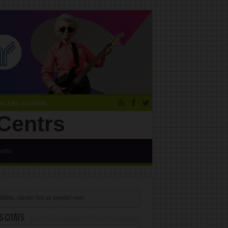
 zāļu saraksts
ksts
s citāts