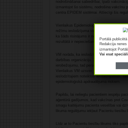
nodrošināšanai sabiedrībai, īpaši vakcinācij
izmantojot šo sistēmu, nodrošina vakcīnu p
centra EPIDEM sistēmai. Attiecīgi šis regul
Vienlaikus Epidemioloģiskās drošības likumā
režīmu ieslodzījuma vietās un attiecināt to
ka šāds risinājums ir nepieciešams tāpēc, k
Portālā publicēt
rezultātā ir nepieciešama Ieslodzījuma viet
Redakcija nenes 
izmantojot Portāl
Vai esat speciā
VM norāda, ka ieslodzījuma vietu pārvaldes
darbības organizāciju. Ja, piemēram, ieslod
ierobežojumu, tad personai savu interešu un 
Vienlaikus VM uzsver, ka karantīnas laikā I
ieslodzītajiem noteiktos ierobežojumus. Ta
epidemioloģiskā apdraudējuma riskiem.
Papildu, lai neliegtu pacientiem iespēju pac
aģentūrā gadījumos, kad vakcīnas pret Covid
smagu kaitējumu pacienta veselībai vai dzīv
likuma regulējumu iekļaut Pacientu tiesību 
Līdz ar to Pacientu tiesību likums tiks papi