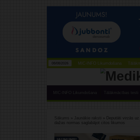
MIC-INFO Likumdošana
Tālākm
08/08/2026
MIC-INFO Likumdošana
Tālākmācības testi
Sākums
»
Jaunākie raksti
»
Deputāti virzās uz
dažas normas saglabājot citos likumos