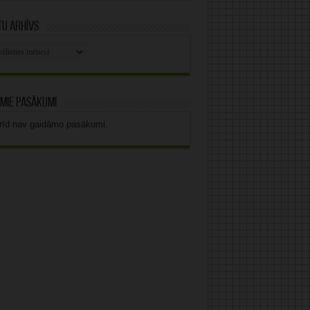
u arhīvs
stu
vs
mie pasākumi
rīd nav gaidāmo pasākumi.