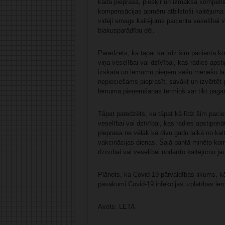
kādā pieprasa, piešķir un izmaksā kompens
kompensācijas apmēru atbilstoši kaitējuma
vidēji smags kaitējums pacienta veselībai va
blakusparādību dēļ.
Paredzēts, ka tāpat kā līdz šim pacienta 
viņa veselībai vai dzīvībai, kas radies apst
izskata un lēmumu pieņem sešu mēnešu la
nepieciešams pieprasīt, savākt un izvērtēt
lēmuma pieņemšanas termiņš var tikt pagar
Tāpat paredzēts, ka tāpat kā līdz šim paci
veselībai vai dzīvībai, kas radies apstiprin
pieprasa ne vēlāk kā divu gadu laikā no kai
vakcinācijas dienas. Šajā pantā minēto ko
dzīvībai vai veselībai nodarīto kaitējumu ja
Plānots, ka Covid-19 pārvaldības likums, k
pasākumi Covid-19 infekcijas izplatības ie
Avots: LETA