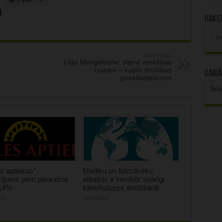
Rakst
Rak
arhī
Nākamais:
Līga Menģelsone: stipra veselības
nozare – valsts drošības
Gaidā
priekšnoteikums
Šob
s aptiekas”
Mediķu un līdzcilvēku
ījums pērn pieaudzis
atbalsts ir vienlīdz svarīgi
0,4%
tuberkulozes ārstēšanā
026
07/08/2026