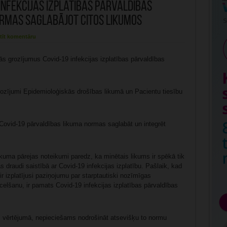
 infekcijas izplatības pārvaldības
rmas saglabājot citos likumos
tīt komentāru
s grozījumus Covid-19 infekcijas izplatības pārvaldības
 grozījumi Epidemioloģiskās drošības likumā un Pacientu tiesību
 Covid-19 pārvaldības likuma normas saglabāt un integrēt
likuma pārejas noteikumi paredz, ka minētais likums ir spēkā tik
 draudi saistībā ar Covid-19 infekcijas izplatību. Pašlaik, kad
r izplatījusi paziņojumu par starptautiski nozīmīgas
celšanu, ir pamats Covid-19 infekcijas izplatības pārvaldības
M vērtējumā, nepieciešams nodrošināt atsevišķu to normu