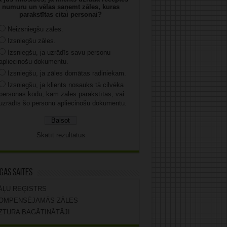
numuru un vēlas saņemt zāles, kuras
parakstītas citai personai?
Neizsniegšu zāles.
Izsniegšu zāles.
Izsniegšu, ja uzrādīs savu personu
apliecinošu dokumentu.
Izsniegšu, ja zāles domātas radiniekam.
Izsniegšu, ja klients nosauks tā cilvēka
personas kodu, kam zāles parakstītas, vai
uzrādīs šo personu apliecinošu dokumentu.
Skatīt rezultātus
gas saites
ĀĻU REĢISTRS
OMPENSĒJAMĀS ZĀLES
ZTURA BAGĀTINĀTĀJI