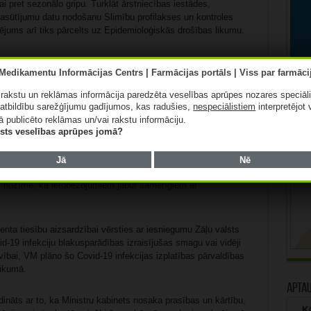
ai pret sezonālo gripu. Turklāt ārstniecības iestādes,
asūtījumu datu nodošanu Slimību profilakses un kontroles
ējums arī tiks pārcelts uz Epidemioloģiskās drošības likumu.
 plānots nostiprināt regulējumu attiecībā uz karantīnas
 uz jebkuru bīstamas infekcijas slimības izplatību. VM skaidro,
a dažādas infekcijas mēdz uzliesmot strauji un negaidīti, kā
ā rakstu un reklāmas informācija paredzēta veselības aprūpes nozares speciāl
u pārvaldes priekšnieka nekavējoša rīcība.
atbildību sarežģījumu gadījumos, kas radušies,
nespeciālistiem
interpretējot 
ā publicēto reklāmas un/vai rakstu informāciju.
lists veselības aprūpes jomā?
 pieņemtie lēmumi ir iestādes iekšēji lēmumi, kas nosaka
zītais kā īpaši pakļauta persona saskata savu tiesību būtisku
tiesību aizsargāšanas nolūkā ir tiesības vērsties tiesā.
Jā
Nē
eslodzījuma vietu pārvaldes priekšnieks regulāri pārskata
s nozīmē, ka ierobežojumiem jābūt samērīgiem ar
ienta tiesību aizsardzībai vērsties ar iesniegumu Zāļu valsts
-19 infekciju blakusparādības izraisījušas smagu vai vidēji
ībai, VM plāno šo Covid-19 infekcijas izplatības pārvaldības
likumā.
Apta
ldināts ar to, ka Ministru kabinets nosaka prasības un kārtību,
Kā