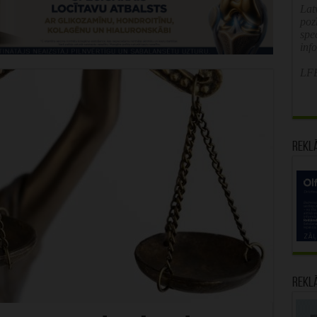
Latv
poz
spe
inf
LFB
Rekl
Rekl