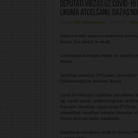
Deputāti virzās uz Covid-19
likuma atcelšanu, dažas no
Publicējis:
MIC Administrācija
14/09/2023
Raks
Saeima šodien nodeva izskatīšanai komisijā
likumā, kas paredz to atcelt.
Izskatīšanai komisijās nodoti arī saistītie
likumā.
Veselības ministrija (VM) plāno atsevišķas
Epidemioloģiskās drošības likumā.
Covid-19 infekcijas izplatības pārvaldības 
ilgi, kamēr pastāv epidemioloģiskās drošības
Pasaules Veselības organizācija (PVO) jau i
sabiedrības veselības ārkārtas situācijas at
likumu atzīt par spēku zaudējušu.
Saistībā ar rosinājumu atcelt šo likumu, V