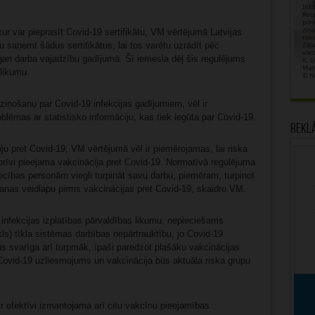
ur var pieprasīt Covid-19 sertifikātu, VM vērtējumā Latvijas
 saņemt šādus sertifikātus, lai tos varētu uzrādīt pēc
 gan darba vajadzību gadījumā. Šī iemesla dēļ šis regulējums
 likumu.
ziņošanu par Covid-19 infekcijas gadījumiem, vēl ir
blēmas ar statistisko informāciju, kas tiek iegūta par Covid-19.
Rekl
ju pret Covid-19, VM vērtējumā vēl ir piemērojamas, lai riska
brīvi pieejama vakcinācija pret Covid-19. Normatīvā regulējuma
ecības personām viegli turpināt savu darbu, piemēram, turpinot
šanas veidlapu pirms vakcinācijas pret Covid-19, skaidro VM.
infekcijas izplatības pārvaldības likumu, nepieciešams
ls) tīkla sistēmas darbības nepārtrauktību, jo Covid-19
 svarīga arī turpmāk, īpaši paredzot plašāku vakcinācijas
ovid-19 uzliesmojums un vakcinācija būs aktuāla riska grupu
r efektīvi izmantojama arī citu vakcīnu pieejamības