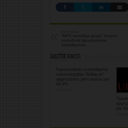
Iepriekšējais:
“MFD veselības grupa” turpina
nodrošināt laboratoriskos
izmeklējumus
Saistītie raksti
Farmaceitisko izstrādājumu
vairumtirgotāja “Baltacon”
apgrozījums pērn audzis par
84,4%
07/08/2026
“Saule
apgroz
par 1
07/08/2