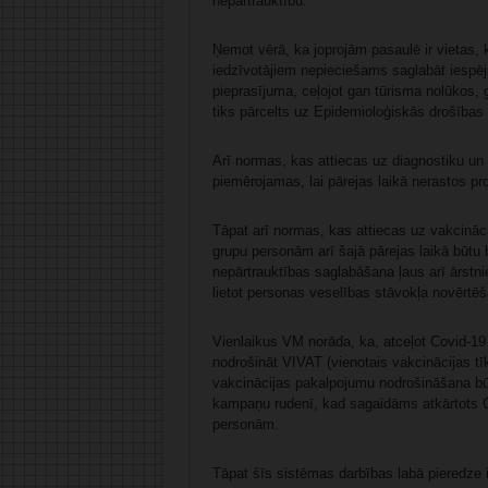
nepārtrauktību.
Ņemot vērā, ka joprojām pasaulē ir vietas, k
iedzīvotājiem nepieciešams saglabāt iespēju
pieprasījuma, ceļojot gan tūrisma nolūkos,
tiks pārcelts uz Epidemioloģiskās drošības
Arī normas, kas attiecas uz diagnostiku un 
piemērojamas, lai pārejas laikā nerastos pro
Tāpat arī normas, kas attiecas uz vakcināci
grupu personām arī šajā pārejas laikā būtu 
nepārtrauktības saglabāšana ļaus arī ārstni
lietot personas veselības stāvokļa novērtē
Vienlaikus VM norāda, ka, atceļot Covid-19 
nodrošināt VIVAT (vienotais vakcinācijas tīk
vakcinācijas pakalpojumu nodrošināšana būs
kampaņu rudenī, kad sagaidāms atkārtots C
personām.
Tāpat šīs sistēmas darbības labā pieredze i