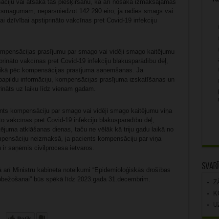
āciju vai atsaka tās piešķiršanu, kā arī nosaka izmaksājamās
 smagumam, nepārsniedzot 142 290 eiro, ja radies smags vai
i dzīvībai apstiprināto vakcīnas pret Covid-19 infekciju
kompensācijas prasījumu par smago vai vidēji smago kaitējumu
iprināto vakcīnas pret Covid-19 infekciju blakusparādību dēļ,
ikā pēc kompensācijas prasījuma saņemšanas. Ja
 papildu informāciju, kompensācijas prasījuma izskatīšanas un
ināts uz laiku līdz vienam gadam.
ents kompensāciju par smago vai vidēji smago kaitējumu viņa
āto vakcīnas pret Covid-19 infekciju blakusparādību dēļ,
tējuma atklāšanas dienas, taču ne vēlāk kā triju gadu laikā no
mpensāciju neizmaksā, ja pacients kompensāciju par viņa
u ir saņēmis civilprocesa ietvaros.
Svarī
ā arī Ministru kabineta noteikumi “Epidemioloģiskās drošības
robežošanai” būs spēkā līdz 2023.gada 31.decembrim.
Z
K
U
Patīk