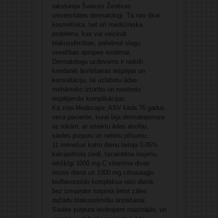
raksturoja Šveices Ženēvas
universitātes dermatologi. Tā nav tikai
kosmētiska, bet arī medicīniska
problēma, kas var veicināt
blakusslimības, palielinot slogu
veselības aprūpes sistēmai.
Dermatologu uzdevums ir radoši
kombinēt ārstēšanas iespējas un
konsultāciju, lai uzlabotu ādas
mehānisko izturību un novērstu
iespējamās komplikācijas.
Kā ziņo Medscape, ASV kāda 76 gadus
veca paciente, kurai bija dermatoporoze
uz rokām, ar izteiktu ādas atrofiju,
saules purpuru un nelielu plīsumu,
11 mēnešus katru dienu lietoja 0,05%
kalcipotriola ziedi, tazarotēna losjonu,
iekšķīgi 1000 mg C vitamīna divas
reizes dienā un 1000 mg citrusaugļu
bioflavonoīdu kompleksa reizi dienā,
bez izmaiņām turpinot lietot zāles
dažādu blakusslimību ārstēšanai.
Saules purpura ievērojami mazinājās, un