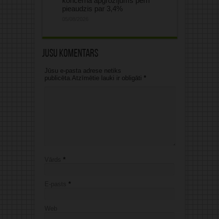
koncerna apgrozījums pērn
pieaudzis par 3,4%
05/08/2026
Jūsu komentārs
Jūsu e-pasta adrese netiks
publicēta.Atzīmētie lauki ir obligāti
*
Vārds
*
E-pasts
*
Web