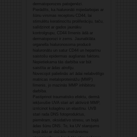
dermatoporozes patoģenēzi.
Pierādīts, ka hialuronāti mijiedarbojas ar
šūnu virsmas receptoru CD44, lai
stimulētu keratinocītu proliferāciju, taču,
salīdzinot ar gados jaunāku
kontrolgrupu, CD44 līmenis ādā ar
dermatoporozi ir zems. Jaunatklāta
organella hialuronosoma producē
hialuronātu un satur CD44 un heparīnu
saistošu epidermas augšanas faktoru.
Nepietiekama tās darbība var būt
saistīta ar ādas atrofiju.
Novecojot palielinās arī ādai nelabvēlīgo
matricas metaloproteināžu (MMP)
līmenis, jo mazinās MMP inhibitoru
darbība.
Pastiprinot traumatisko efektu, dermā
iekļuvušie UVA stari arī aktivizē MMP,
iznīcinot kolagēnu un elastīnu. UVB
stari rada DNS fotoproduktus,
piemēram, oksidatīvo stresu, un bojā
ādas šūnu DNS. To, ka UV starojums
bojā ādu ar dažādu mehānismu