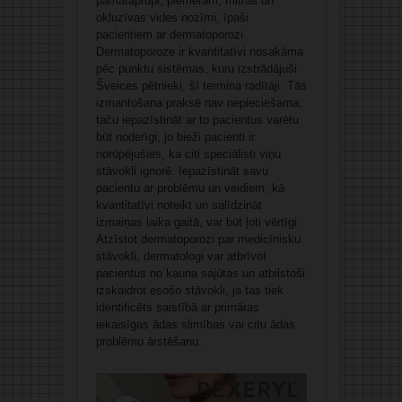
pamataprūpi, piemēram, mitras un
okluzīvas vides nozīmi, īpaši
pacientiem ar dermatoporozi.
Dermatoporoze ir kvantitatīvi nosakāma
pēc punktu sistēmas, kuru izstrādājuši
Šveices pētnieki, šī termina radītāji. Tās
izmantošana praksē nav nepieciešama,
taču iepazīstināt ar to pacientus varētu
būt noderīgi, jo bieži pacienti ir
norūpējušies, ka citi speciālisti viņu
stāvokli ignorē. Iepazīstināt savu
pacientu ar problēmu un veidiem, kā
kvantitatīvi noteikt un salīdzināt
izmaiņas laika gaitā, var būt ļoti vērtīgi.
Atzīstot dermatoporozi par medicīnisku
stāvokli, dermatologi var atbrīvot
pacientus no kauna sajūtas un atbilstoši
izskaidrot esošo stāvokli, ja tas tiek
identificēts saistībā ar primāras
iekaisīgas ādas slimības vai citu ādas
problēmu ārstēšanu.