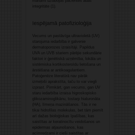
manāmi uzlabojās pacientes ādas
integritāte (1).
Iespējamā patofizioloģija
Vecums un pastāvīga ultravioletā (UV)
starojuma iedarbība ir galvenie
dermatoporozes izraisītāji. Papildus
UVA un UVB stariem pārējie sekundārie
faktori ir ģenētiskā uzņēmība, lokāla un
sistēmiska kortikosteroīdu lietošana un
ārstēšana ar antikoagulantiem.
Patoģenēze literatūrā nav pārāk
izmeļoši aprakstīta, taču to var viegli
izprast. Pirmkārt, gan vecums, gan UV
staru iedarbība izraisa higroskopisko
glikozaminoglikānu, tostarp hialuronāta
(HA), līmeņa mazināšanos. Tās ir ne
tikai hidrofilas molekulas, bet tām piemīt
arī dažas bioloģiskas īpašības, kas
saistītas ar keratinocītu veidošanos un
epidermas atjaunošanos, kas
acīmredzami ir cieši saistītas ar