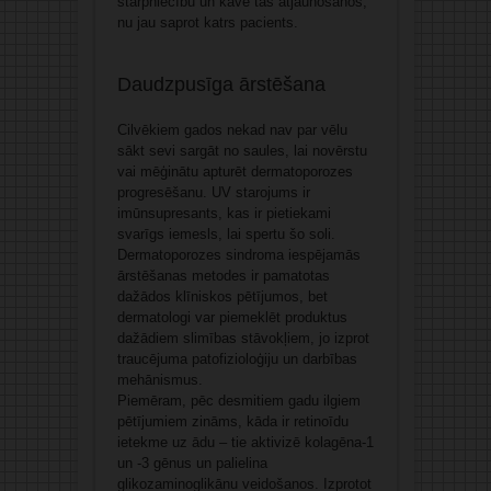
starpniecību un kavē tās atjaunošanos,
nu jau saprot katrs pacients.
Daudzpusīga ārstēšana
Cilvēkiem gados nekad nav par vēlu
sākt sevi sargāt no saules, lai novērstu
vai mēģinātu apturēt dermatoporozes
progresēšanu. UV starojums ir
imūnsupresants, kas ir pietiekami
svarīgs iemesls, lai spertu šo soli.
Dermatoporozes sindroma iespējamās
ārstēšanas metodes ir pamatotas
dažādos klīniskos pētījumos, bet
dermatologi var piemeklēt produktus
dažādiem slimības stāvokļiem, jo izprot
traucējuma patofizioloģiju un darbības
mehānismus.
Piemēram, pēc desmitiem gadu ilgiem
pētījumiem zināms, kāda ir retinoīdu
ietekme uz ādu – tie aktivizē kolagēna-1
un -3 gēnus un palielina
glikozaminoglikānu veidošanos. Izprotot