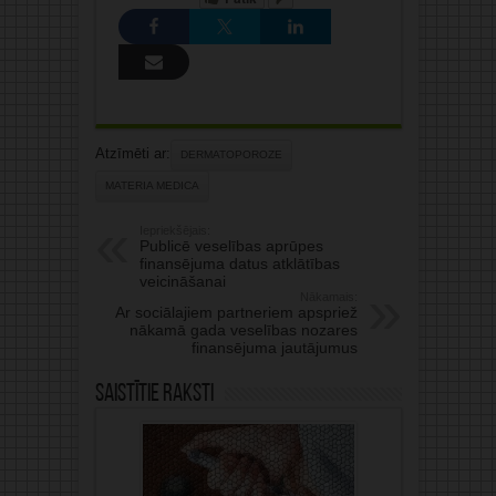
Atzīmēti ar:
DERMATOPOROZE
MATERIA MEDICA
Iepriekšējais:
Publicē veselības aprūpes
finansējuma datus atklātības
veicināšanai
Nākamais:
Ar sociālajiem partneriem apspriež
nākamā gada veselības nozares
finansējuma jautājumus
Saistītie raksti