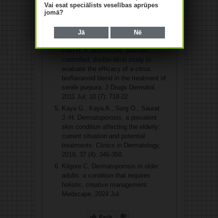
Nouveau S. et al. Effects of topical
Vai esat speciālists veselības aprūpes
DHEA on aging skin: A pilot study.
jomā?
Maturitas, 2008, 59 (2): 174-181.
Berlin J. M., Eisenberg D. P., Berlin
Jā
Nē
M. B., Sarro R. A., Leeman D. R.,
Fein H. A randomized, placebo-
controlled, double-blind study to
evaluate the efficacy of a citrus
bioflavanoid blend in the treatment of
senile purpura. J Drugs Dermatol.
2011 Jul; 10 (7): 718-22.
Kaya G., Kaya A., Sorg O., Saurat
J.-H. Dermatoporosis, a prevalent
skin condition affecting the elderly:
current situation and potential
treatments. Clinics in Dermatology,
2019, 37 (4): 346-350.
Kilgore C. Dermatoporosis in older
adults: a condition that requires
holistic, creative management.
Medscape, 2024 Jul.
Patīk