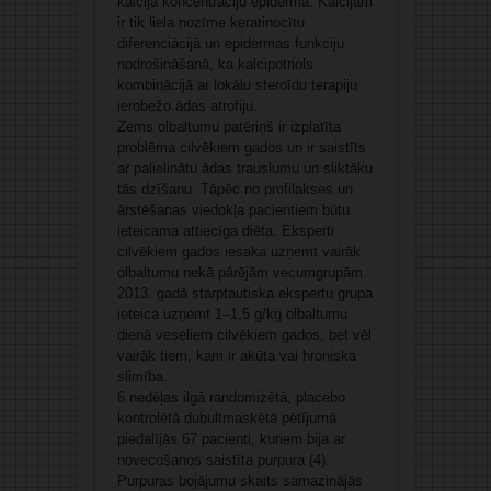
kalcija koncentrāciju epidermā. Kalcijam
ir tik liela nozīme keratinocītu
diferenciācijā un epidermas funkciju
nodrošināšanā, ka kalcipotriols
kombinācijā ar lokālu steroīdu terapiju
ierobežo ādas atrofiju.
Zems olbaltumu patēriņš ir izplatīta
problēma cilvēkiem gados un ir saistīts
ar palielinātu ādas trauslumu un sliktāku
tās dzīšanu. Tāpēc no profilakses un
ārstēšanas viedokļa pacientiem būtu
ieteicama attiecīga diēta. Eksperti
cilvēkiem gados iesaka uzņemt vairāk
olbaltumu nekā pārējām vecumgrupām.
2013. gadā starptautiska ekspertu grupa
ieteica uzņemt 1–1,5 g/kg olbaltumu
dienā veseliem cilvēkiem gados, bet vēl
vairāk tiem, kam ir akūta vai hroniska
slimība.
6 nedēļas ilgā randomizētā, placebo
kontrolētā dubultmaskētā pētījumā
piedalījās 67 pacienti, kuriem bija ar
novecošanos saistīta purpura (4).
Purpuras bojājumu skaits samazinājās