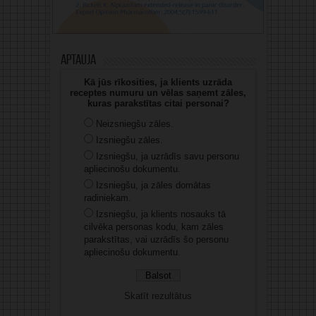
Aptauja
Kā jūs rīkosities, ja klients uzrāda
receptes numuru un vēlas saņemt zāles,
kuras parakstītas citai personai?
Neizsniegšu zāles.
Izsniegšu zāles.
Izsniegšu, ja uzrādīs savu personu
apliecinošu dokumentu.
Izsniegšu, ja zāles domātas
radiniekam.
Izsniegšu, ja klients nosauks tā
cilvēka personas kodu, kam zāles
parakstītas, vai uzrādīs šo personu
apliecinošu dokumentu.
Skatīt rezultātus