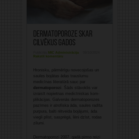
Dermatoporoze skar
cilvēkus gados
Publicējis:
MIC Administrācija
09/10/2024
Rakstīt komentāru
Hronisku, pārmērīgu novecojošas un
sau­les bojātas ādas trauslumu
medicīnas lite­ratūrā sauc par
dermatoporozi
. Šāds stāvoklis var
izraisīt nopietnas medicīniskas kom­
plikācijas. Galvenās dermatoporozes
pazīmes ir atrofiska āda, saules radīta
purpura, balti rētveida bojājumi, āda
viegli plīst, sasprēgā, lēni dzīst, rodas
zilumi.
Dermatoporozi 2007. gadā pirmo reizi