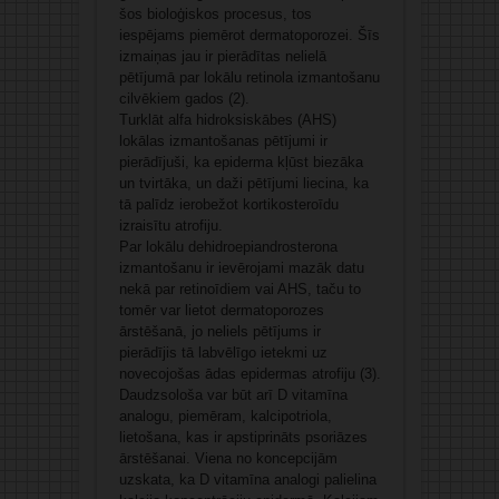
šos bioloģiskos procesus, tos
iespējams piemērot dermatoporozei. Šīs
izmaiņas jau ir pierādītas nelielā
pētījumā par lokālu retinola izmantošanu
cilvēkiem gados (2).
Turklāt alfa hidroksiskābes (AHS)
lokālas izmantošanas pētījumi ir
pierādījuši, ka epiderma kļūst biezāka
un tvirtāka, un daži pētījumi liecina, ka
tā palīdz ierobežot kortikosteroīdu
izraisītu atrofiju.
Par lokālu dehidroepiandrosterona
izmantošanu ir ievērojami mazāk datu
nekā par retinoīdiem vai AHS, taču to
tomēr var lietot dermatoporozes
ārstēšanā, jo neliels pētījums ir
pierādījis tā labvēlīgo ietekmi uz
novecojošas ādas epidermas atrofiju (3).
Daudzsološa var būt arī D vitamīna
analogu, piemēram, kalcipotriola,
lietošana, kas ir apstiprināts psoriāzes
ārstēšanai. Viena no koncepcijām
uzskata, ka D vitamīna analogi palielina