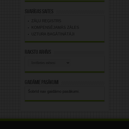
Svarīgas saites
ZĀĻU REĢISTRS
KOMPENSĒJAMĀS ZĀLES
UZTURA BAGĀTINĀTĀJI
Rakstu arhīvs
Rakstu
arhīvs
Gaidāmie pasākumi
Šobrīd nav gaidāmo pasākumi.