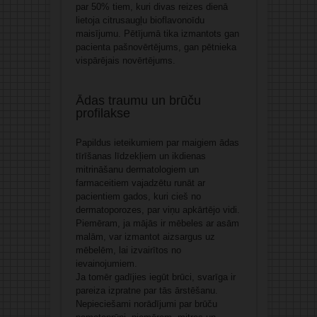
par 50% tiem, kuri divas reizes dienā
lietoja citrusaugļu bioflavonoīdu
maisījumu. Pētījumā tika izmantots gan
pacienta pašnovērtējums, gan pētnieka
vispārējais novērtējums.
Ādas traumu un brūču
profilakse
Papildus ieteikumiem par maigiem ādas
tīrīšanas līdzekļiem un ikdienas
mitrināšanu dermatologiem un
farmaceitiem vajadzētu runāt ar
pacientiem gados, kuri cieš no
dermatoporozes, par viņu apkārtējo vidi.
Piemēram, ja mājās ir mēbeles ar asām
malām, var izmantot aizsargus uz
mēbelēm, lai izvairītos no
ievainojumiem.
Ja tomēr gadījies iegūt brūci, svarīga ir
pareiza izpratne par tās ārstēšanu.
Nepieciešami norādījumi par brūču