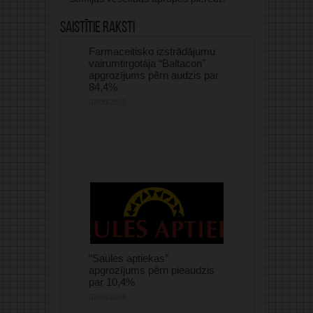
Saistītie raksti
Farmaceitisko izstrādājumu
vairumtirgotāja “Baltacon”
apgrozījums pērn audzis par
84,4%
07/08/2026
“Saules aptiekas”
apgrozījums pērn pieaudzis
par 10,4%
07/08/2026