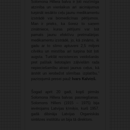
Solomona Hillera balva ir ļoti nozīmīga
atzinība un vienlaikus arī aicinājumus
turpināt iesākto ceļu jaunu medikamentu
izstrādē vai biomedicīnas pētījumos.
Man ir prieks, ka šoreiz to saņem
zinātniece, kuras pētījumi var būt
pamats jaunu efektīvu pretmalārijas
medikamentu izstrādē, jo, kā zināms, ik
gadu ar to slimo aptuveni 2,5 miljoni
cilvēku un mirstība arī turpina būt ļoti
augsta. Turklāt rezistences veidošanās
pret pašlaik lietotajām zāļvielām rada
nepieciešamību atrast jaunus ceļus, kā
ārstēt un ierobežot slimības izplatību,”
paziņojumā presei pauž
Ivars Kalviņš.
Šogad aprit 20 gadi, kopš pirmās
Solomona Hillera balvas pasniegšanas.
Solomons Hillers (1915 – 1975) bija
ievērojams Latvijas ķīmiķis, kurš 1957.
gadā dibināja Latvijas Organiskās
sintēzes institūtu un bija tā direktors.