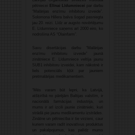
pētniecei
Elīnai Līdumniecei
par darbu
“Malārijas enzīmu inhibitoru izveide”.
Solomona Hillera balva šogad pasniegta
jau 20. reizi. Līdz ar augsto novērtējumu
E. Līdumniece saņems arī 2000 eiro, ko
nodrošina AS “Olainfarm”.
Savu disertācijas darbu “Malārijas
enzīmu inhibitoru izveide” jaunā
zinātniece E. Līdumniece veltīja jaunu
SUB1 inhibitoru izveidei, kam nākotnē ir
liels potenciāls kļūt par jauniem
pretmalārijas medikamentiem.
“Mēs varam būt lepni, ka Latvijā,
atšķirībā no pārējām Baltijas valstīm, ir
nacionālā farmācijas industrija, un
mums ir arī izcili jaunie zinātnieki, kuri
strādā pie jaunu medikamentu izstrādes.
Zinātne un pētniecība ir tie virzieni, caur
kuriem varam radīt inovatīvus produktus
un pakalpojumus, kas palīdz mums