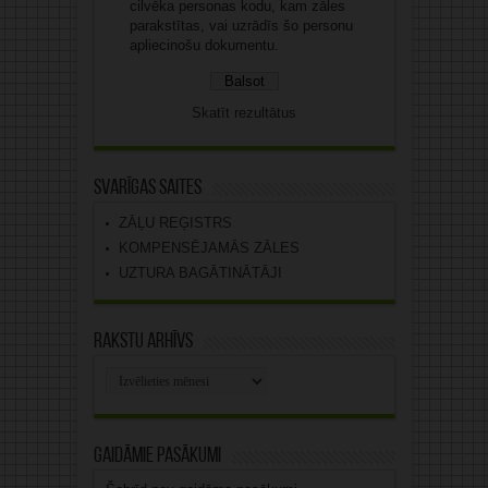
cilvēka personas kodu, kam zāles
parakstītas, vai uzrādīs šo personu
apliecinošu dokumentu.
Skatīt rezultātus
Svarīgas saites
ZĀĻU REĢISTRS
KOMPENSĒJAMĀS ZĀLES
UZTURA BAGĀTINĀTĀJI
Rakstu arhīvs
Rakstu
arhīvs
Gaidāmie pasākumi