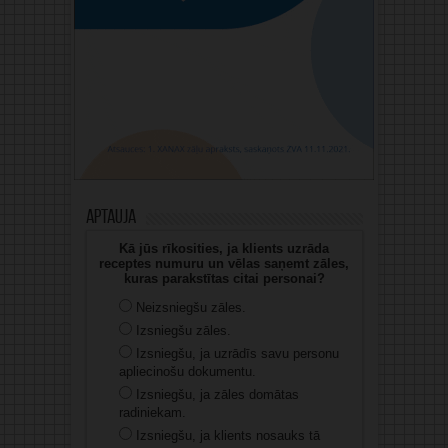
Aptauja
Kā jūs rīkosities, ja klients uzrāda
receptes numuru un vēlas saņemt zāles,
kuras parakstītas citai personai?
Neizsniegšu zāles.
Izsniegšu zāles.
Izsniegšu, ja uzrādīs savu personu
apliecinošu dokumentu.
Izsniegšu, ja zāles domātas
radiniekam.
Izsniegšu, ja klients nosauks tā