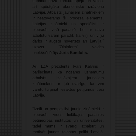
stiprināt savu konkurētspēju un veidot
arī spēcīgāku ekonomisko izrāvienu
Latvijai. Atbalsts jaunajiem zinātniekiem
ir neatsverams šī procesa elements.
Latvijas zinātnieki un speciālisti ir
pieprasīti visā pasaulē, bet ar savu
atbalstu varam parādīt, ka viņi un viņu
darbs ir augstu novērtēts arī Latvijā,”
uzsver “Olainfarm” valdes
priekšsēdētājs
Juris Bundulis.
Arī LZA prezidents Ivars Kalviņš ir
pārliecināts, ka nozares uzņēmumu
atbalsts izcilākajiem jaunajiem
zinātniekiem ir ļoti svarīgs, lai viņi
varētu turpināt iesāktos pētījumus tieši
Latvijā.
“Izcili un perspektīvi jaunie zinātnieki ir
pieprasīti visos lielākajos pasaules
pētniecības institūtos un universitātēs,
tādēļ mums ir svarīgi atbalstīt un
motivēt jaunos talantus palikt Latvijā.