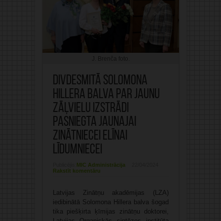
J. Brenča foto.
Divdesmitā Solomona
Hillera balva par jaunu
zāļvielu izstrādi
pasniegta jaunajai
zinātniecei Elīnai
Līdumniecei
Publicējis:
MIC Administrācija
22/04/2024
Rakstīt komentāru
Latvijas Zinātņu akadēmijas (LZA)
iedibinātā Solomona Hillera balva šogad
tika piešķirta ķīmijas zinātņu doktorei,
Latvijas Organiskās sintēzes institūta