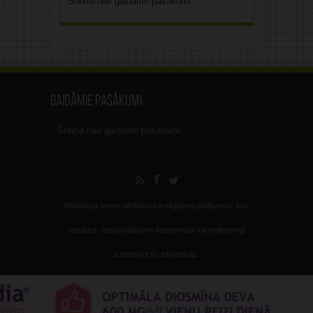
Šobrīd nav gaidāmo pasākumi.
Gaidāmie pasākumi
Šobrīd nav gaidāmo pasākumi.
Redakcija nenes atbildību sarežģījumu gadījumos, kas
radušies, nespeciālistiem interpretējot vai nelietderīgi
izmantojot šo informāciju.