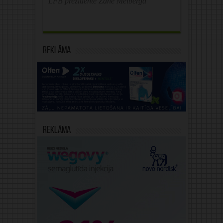
LFB prezidente Zane Melberga
Reklāma
Reklāma