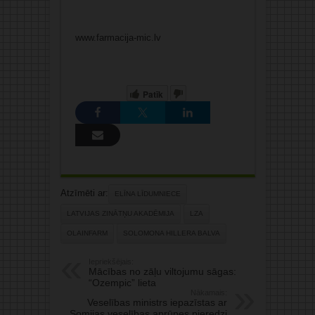
www.farmacija-mic.lv
Patīk
Atzīmēti ar:
ELĪNA LĪDUMNIECE
LATVIJAS ZINĀTŅU AKADĒMIJA
LZA
OLAINFARM
SOLOMONA HILLERA BALVA
Iepriekšējais:
Mācības no zāļu viltojumu sāgas:
“Ozempic” lieta
Nākamais:
Veselības ministrs iepazīstas ar
Somijas veselības aprūpes pieredzi