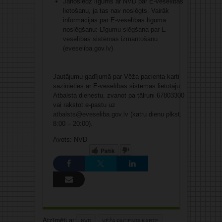
Jānoslēdz līgums ar NVD par E-veselības
lietošanu, ja tas nav noslēgts. Vairāk
informācijas par E-veselības līguma
noslēgšanu:
Līgumu slēgšana par E-
veselības sistēmas izmantošanu
(eveseliba.gov.lv)
Jautājumu gadījumā par Vēža pacienta karti
sazinieties ar E-veselības sistēmas lietotāju
Atbalsta dienestu, zvanot pa tālruni 67803300
vai rakstot e-pastu uz
atbalsts@eveseliba.gov.lv
(katru dienu plkst.
8:00 – 20:00).
Avots: NVD
Patīk
Atzīmēti ar:
NVD
VĒŽA PACIENTA KARTE