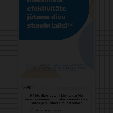
Aptauja
Kā jūs rīkosities, ja klients uzrāda
receptes numuru un vēlas saņemt zāles,
kuras parakstītas citai personai?
Neizsniegšu zāles.