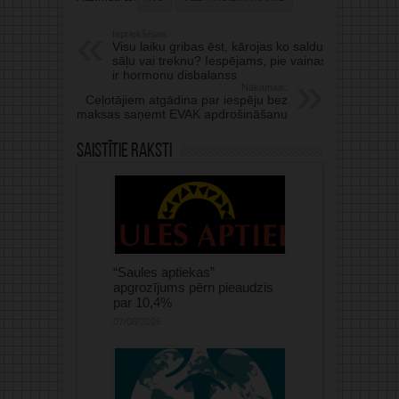
Iepriekšējais:
Visu laiku gribas ēst, kārojas ko saldu,
sāļu vai treknu? Iespējams, pie vainas
ir hormonu disbalanss
Nākamais:
Ceļotājiem atgādina par iespēju bez
maksas saņemt EVAK apdrošināšanu
Saistītie raksti
“Saules aptiekas”
apgrozījums pērn pieaudzis
par 10,4%
07/08/2026