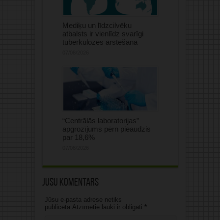
Mediķu un līdzcilvēku
atbalsts ir vienlīdz svarīgi
tuberkulozes ārstēšanā
07/08/2026
“Centrālās laboratorijas”
apgrozījums pērn pieaudzis
par 18,6%
07/08/2026
Jūsu komentārs
Jūsu e-pasta adrese netiks
publicēta.Atzīmētie lauki ir obligāti
*