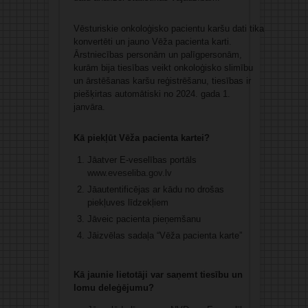
Vēsturiskie onkoloģisko pacientu karšu dati tika
konvertēti un jauno Vēža pacienta karti.
Ārstniecības personām un palīgpersonām,
kurām bija tiesības veikt onkoloģisko slimību
un ārstēšanas karšu reģistrēšanu, tiesības ir
piešķirtas automātiski no 2024. gada 1.
janvāra.
Kā piekļūt Vēža pacienta kartei?
Jāatver E-veselības portāls
www.eveseliba.gov.lv
Jāautentificējas ar kādu no drošas
piekļuves līdzekļiem
Jāveic pacienta pieņemšanu
Jāizvēlas sadaļa “Vēža pacienta karte”
Kā jaunie lietotāji var saņemt tiesību un
lomu deleģējumu?