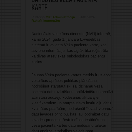
darboties Vēža pacienta
karte
Publicējis:
MIC Administrācija
31/01/2024
Rakstīt komentāru
Nacionālais veselības dienests (NVD) informē,
ka no 2024. gada 1. janvāra E-veselības
sistēmā ir ieviesta Vēža pacienta karte, kas
apvieno informāciju, kas agrāk tika reģistrēta
kā divas atsevišķas onkoloģiskās pacientu
kartes.
Jaunās Vēža pacienta kartes mērķis ir uzlabot
veselības aprūpes politikas plānošanu,
nodrošinot starptautiski salīdzināmu vēža
pacientu datu uzkrāšanu, salīdzināšu un analīzi
atbilstoši audzēju kodēšanas aktuālajiem
klasifikatoriem un starptautisko institūciju datu
kvalitātes prasībām, nodrošināt “ievadi vienreiz”
datu ievades principu, kas ļauj optimizēt datu
ievades procesus ārstniecības iestādēs un
vēža pacienta kartes datu nodošanu tālākai
datu analīzei statistikas vajadzībām.