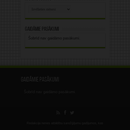
Rakstu
arhīvs
Gaidāmie pasākumi
Šobrīd nav gaidāmo pasākumi.
Gaidāmie pasākumi
Šobrīd nav gaidāmo pasākumi.
Redakcija nenes atbildību sarežģījumu gadījumos, kas