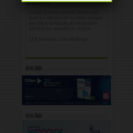
Dienas citāts
Latvijā jāstiprina klīniskā farmaceita
pozīcijas slimnīcā un veselības aprūpes
speciālistu komandā, kā arī jāuzlabo
informācijas apmaiņa ar ārstiem.
LFB prezidente Zane Melberga
Reklāma
Reklāma