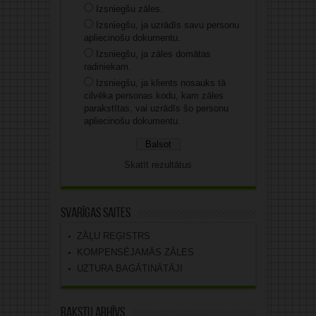
Izsniegšu zāles.
Izsniegšu, ja uzrādīs savu personu
apliecinošu dokumentu.
Izsniegšu, ja zāles domātas
radiniekam.
Izsniegšu, ja klients nosauks tā
cilvēka personas kodu, kam zāles
parakstītas, vai uzrādīs šo personu
apliecinošu dokumentu.
Skatīt rezultātus
Svarīgas saites
ZĀĻU REĢISTRS
KOMPENSĒJAMĀS ZĀLES
UZTURA BAGĀTINĀTĀJI
Rakstu arhīvs