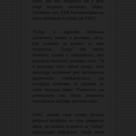
vēzis, bet nav simptomu vai ir tikai
viegli simptomi, piemēram, sāpes.
Vērtēšanu veic EMA Farmakovigilances
riska vērtēšanas komiteja jeb PRAC.
“Xofigo” ir reģistrēts lietošanai
pacientiem, kuriem ir prostatas vēzis,
kas izplatījies uz kauliem un rada
simptomus. “Zytiga” tiek lietots
vīriešiem, kuriem ir metastātisks, pret
kastrāciju rezistents prostatas vēzis. Tā
ir prostatas vēža vēlīna stadija, kam
raksturīga rezistence pret testosteronu
pazeminošu medikamentozu vai
ķirurģisku ārstēšanu un izplatība uz
citām ķermeņa daļām. Prednizons vai
prednizolons tiek lietots iekaisuma
mazināšanai dažādās ķermeņa daļās.
PRAC pašlaik vērtē minētā klīniskā
pētījuma rezultātus un citus pieejamos
datus, lai noteiktu to ietekmi uz “Xofigo”
reģistrētajām indikācijām. Vairāk lasiet