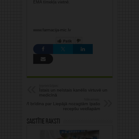
EMA tīmekļa vietnē
.
www.farmacija-mic.lv
Patīk
Iepriekšējais:
Īstais un neīstais kanēlis virtuvē un
medicīnā
Nākamais:
VI brīdina par Liepājā nozagtām īpašo
recepšu veidlapām
Saistītie raksti