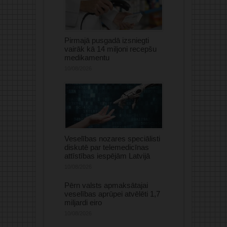
Pirmajā pusgadā izsniegti
vairāk kā 14 miljoni recepšu
medikamentu
10/08/2026
Veselības nozares speciālisti
diskutē par telemedicīnas
attīstības iespējām Latvijā
10/08/2026
Pērn valsts apmaksātajai
veselības aprūpei atvēlēti 1,7
miljardi eiro
10/08/2026