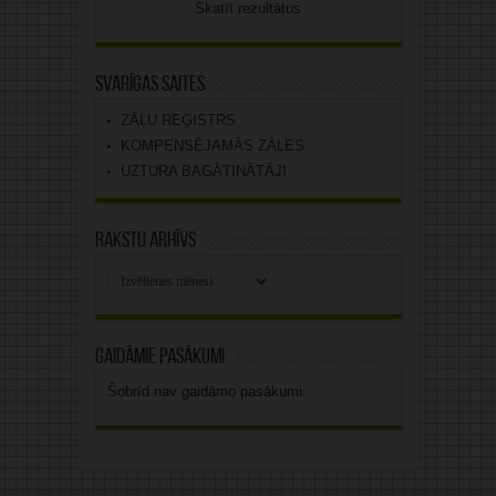
Skatīt rezultātus
Svarīgas saites
ZĀĻU REĢISTRS
KOMPENSĒJAMĀS ZĀLES
UZTURA BAGĀTINĀTĀJI
Rakstu arhīvs
Rakstu
arhīvs
Gaidāmie pasākumi
Šobrīd nav gaidāmo pasākumi.