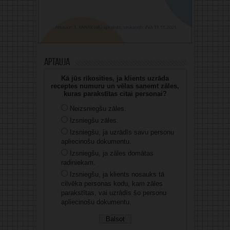
Aptauja
Kā jūs rīkosities, ja klients uzrāda
receptes numuru un vēlas saņemt zāles,
kuras parakstītas citai personai?
Neizsniegšu zāles.
Izsniegšu zāles.
Izsniegšu, ja uzrādīs savu personu
apliecinošu dokumentu.
Izsniegšu, ja zāles domātas
radiniekam.
Izsniegšu, ja klients nosauks tā
cilvēka personas kodu, kam zāles
parakstītas, vai uzrādīs šo personu
apliecinošu dokumentu.