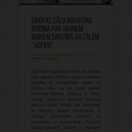
Eiropas Zāļu aģentūra
brīdina par jauniem
riskiem saistībā ar zālēm
“Xofigo”
Publicējis:
MIC Administrācija
07/12/2017
Rakstīt komentāru
Zāļu valsts aģentūra informē, ka Eiropas
Zāļu aģentūra (EMA) ir sākusi vērtēšanu
saistībā ar paaugstinātu nāves un
lūzumu risku, par ko ziņots pašlaik
notiekošā klīniskā pētījumā ar zālēm
“Xofigo” (rādija-223 dihlorīds). Minētajā
pētījumā zāles “Xofigo” tiek salīdzināts
ar placebo, lietojot kombinācijā ar
“Zytiga” (abiraterona acetātu) un
prednizonu vai prednizolonu. Pētījumā
iekļauti pacienti, kuriem ir prostatas