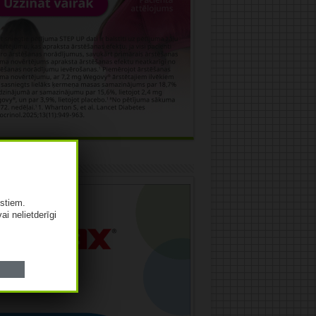
āma
istiem.
vai nelietderīgi