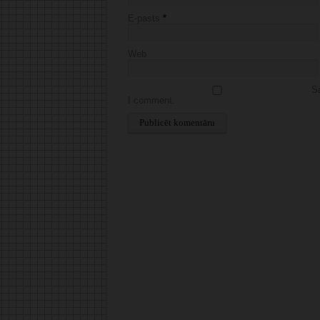
E-pasts
*
Web
Sa
I comment.
Alternative: