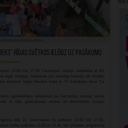
Rekl
no Farmācijas muzeja arhīva.
deks” Rīgas svētkos ielūdz uz pasākumu
tīt komentāru
lksten 13.00 līdz 17.00 Farmācijas muzejs sadarbībā ar AS
na iegūt vērtīgas zināšanas par veselīgo kokteiļu jeb smūtiju
las eksperte Signe Meirāne kopā ar TV kulinārijas šova “La
zākos apmeklētājus ekskursijā pa Farmācijas muzeju aicina
tinās ar zāļu gatavošanas vēsturi un demonstrēs ķīmijas
gnera ielā 13, norisināsies no pulksten 13.00 līdz 17.00,
ansos notiks pulksten 13.00 un 14.45, bet izklaides programma