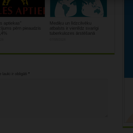
s aptiekas”
Mediķu un līdzcilvēku
ījums pērn pieaudzis
atbalsts ir vienlīdz svarīgi
0,4%
tuberkulozes ārstēšanā
026
07/08/2026
lauki ir obligāti
*