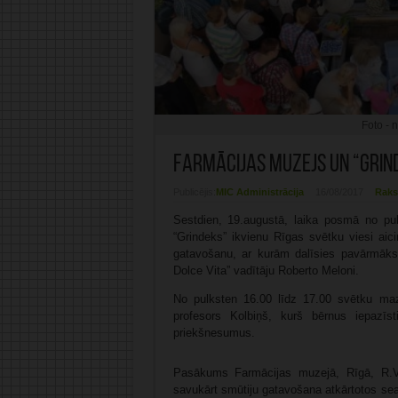
Foto - 
Farmācijas muzejs un “Grin
Publicējis:
MIC Administrācija
16/08/2017
Raks
Sestdien, 19.augustā, laika posmā no pu
“Grindeks” ikvienu Rīgas svētku viesi aici
gatavošanu, ar kurām dalīsies pavārmāks
Dolce Vita” vadītāju Roberto Meloni.
No pulksten 16.00 līdz 17.00 svētku ma
profesors Kolbiņš, kurš bērnus iepazīs
priekšnesumus.
Pasākums Farmācijas muzejā, Rīgā, R.Vā
savukārt smūtiju gatavošana atkārtotos se