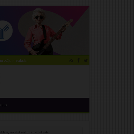
 zāļu saraksts
ksts