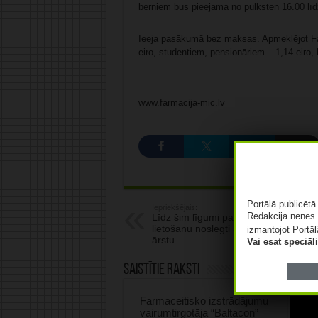
bērniem būs pieejama no pulksten 16.00 līd
Ieeja pasākumā bez maksas. Apmeklējot Fa
eiro, studentiem, pensionāriem – 1,14 eiro, 
www.farmacija-mic.lv
Portālā publicēt
Iepriekšējais:
Redakcija nenes 
Līdz šim līgumi par e-veselības
lietošanu noslēgti ar 28,7% ģimenes
izmantojot Portāl
ārstu
Vai esat speciā
Saistītie raksti
Farmaceitisko izstrādājumu
vairumtirgotāja “Baltacon”