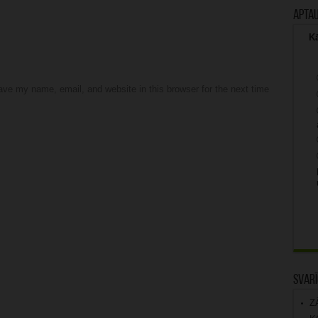
Apta
Kā
ve my name, email, and website in this browser for the next time
Svarī
Z