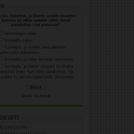
uja
 jūs rīkosities, ja klients uzrāda receptes
numuru un vēlas saņemt zāles, kuras
parakstītas citai personai?
Neizsniegšu zāles.
Izsniegšu zāles.
Izsniegšu, ja uzrādīs savu personu
apliecinošu dokumentu.
Izsniegšu, ja zāles domātas radiniekam.
Izsniegšu, ja klients nosauks tā cilvēka
personas kodu, kam zāles parakstītas, vai
uzrādīs šo personu apliecinošu dokumentu.
Skatīt rezultātus
gas saites
ĀĻU REĢISTRS