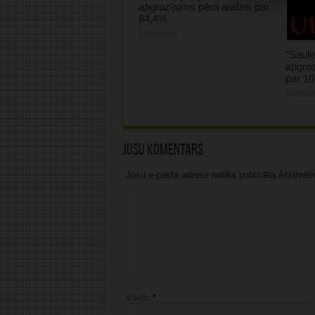
apgrozījums pērn audzis par
84,4%
07/08/2026
“Saule
apgroz
par 1
07/08/2
Jūsu komentārs
Jūsu e-pasta adrese netiks publicēta.Atzīmētie 
Vārds
*