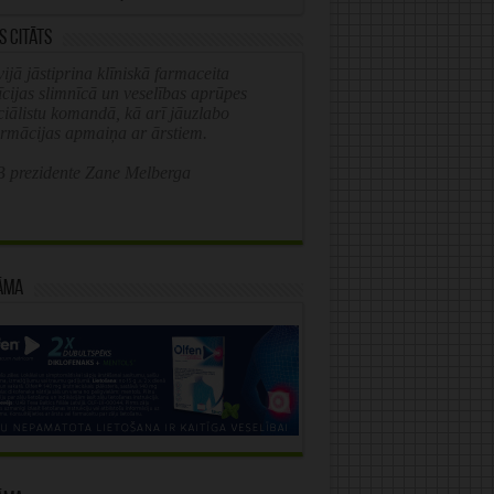
s citāts
ijā jāstiprina klīniskā farmaceita
īcijas slimnīcā un veselības aprūpes
ciālistu komandā, kā arī jāuzlabo
ormācijas apmaiņa ar ārstiem.
 prezidente Zane Melberga
āma