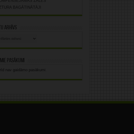
OMPENSĒJAMĀS ZĀLES
ZTURA BAGĀTINĀTĀJI
u arhīvs
stu
vs
mie pasākumi
rīd nav gaidāmo pasākumi.