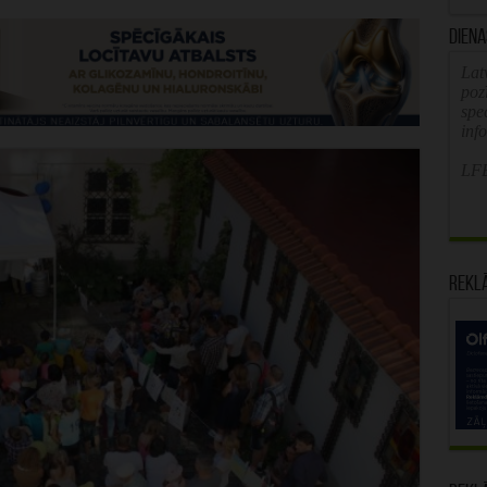
Diena
Latv
poz
spe
inf
LFB
Rekl