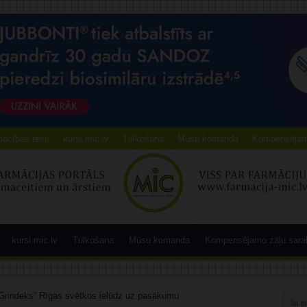
ācības testi
kursi.mic.lv
Tulkošana
Mūsu komanda
Kompensējamo
kursi.mic.lv
Tulkošana
Mūsu komanda
Kompensējamo zāļu sara
Grindeks” Rīgas svētkos ielūdz uz pasākumu