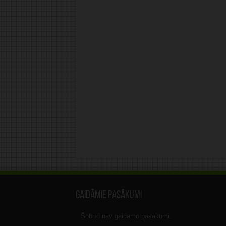
Gaidāmie pasākumi
Šobrīd nav gaidāmo pasākumi.