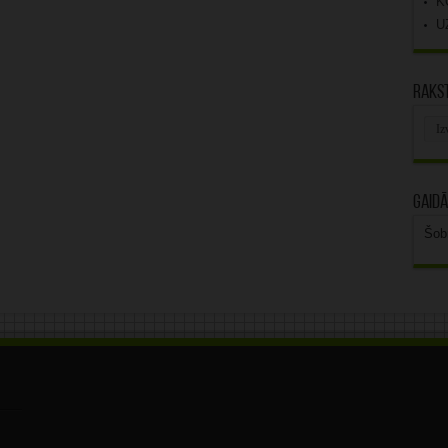
K
U
Rakst
Rak
arhī
Gaidā
Šob