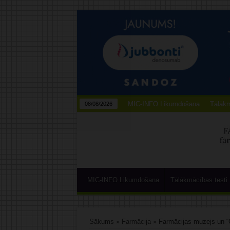
MIC-INFO Likumdošana
Tālākm
08/08/2026
MIC-INFO Likumdošana
Tālākmācības testi
Sākums
»
Farmācija
»
Farmācijas muzejs un “