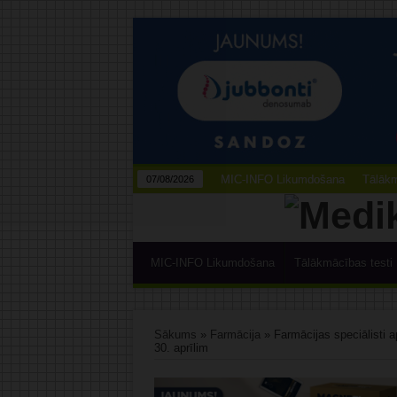
MIC-INFO Likumdošana
Tālākm
07/08/2026
MIC-INFO Likumdošana
Tālākmācības testi
Sākums
»
Farmācija
»
Farmācijas speciālisti a
30. aprīlim