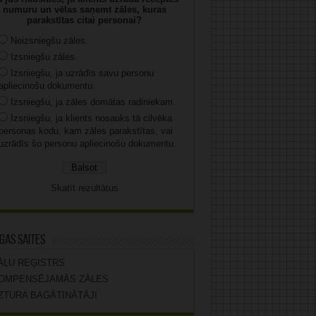
numuru un vēlas saņemt zāles, kuras
parakstītas citai personai?
Neizsniegšu zāles.
Izsniegšu zāles.
Izsniegšu, ja uzrādīs savu personu
apliecinošu dokumentu.
Izsniegšu, ja zāles domātas radiniekam.
Izsniegšu, ja klients nosauks tā cilvēka
personas kodu, kam zāles parakstītas, vai
uzrādīs šo personu apliecinošu dokumentu.
Skatīt rezultātus
gas saites
ĀĻU REĢISTRS
OMPENSĒJAMĀS ZĀLES
ZTURA BAGĀTINĀTĀJI