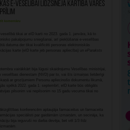
kās e-veselībai līdzšinējā kārtībā varēs
prīlim
tīt komentāru
-veselībā tikai ar eID karti no 2023. gada 1. janvāra, kā to
onisko pakalpojumu sniegšanai, arī piekļūšanai e-veselības
ā datuma der tikai kvalificēti personas elektroniskās
ifikācijas karte (eID karte jeb personas apliecība) un
eParaksts
tembra vairākkārt bija lūgusi skaidrojumu Veselības ministrijai,
eselības dienestam (NVD) par to, vai šīs izmaiņas lietderīgi
askaņā ar grozījumiem Personu apliecinošo dokumentu likumā,
jās spēkā 2022. gada 1. septembrī, eID karte būs obligāts
vijas pilsonim vai nepilsonim no 15 gadu vecuma tikai no
izglītības konferencēm aptaujāja farmaceitus un farmaceita
r farmācijas speciālisti par gaidāmām izmaiņām, un secināja, ka
āciju bija ieguvuši no darba devēja, bet vēl 1/3 līdz
m izmaņām.