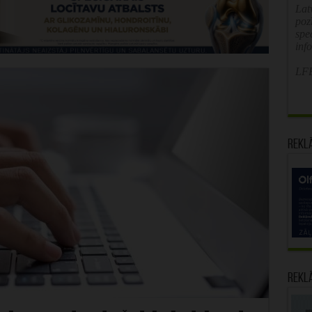
Latv
poz
spe
inf
LFB
Rekl
Rekl