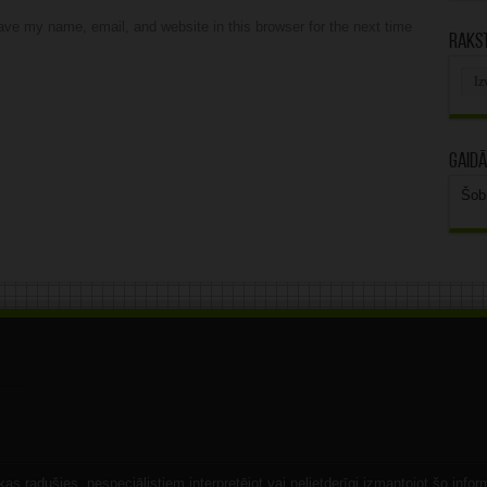
ve my name, email, and website in this browser for the next time
Rakst
Rak
arhī
Gaidā
Šob
s radušies, nespeciālistiem interpretējot vai nelietderīgi izmantojot šo infor