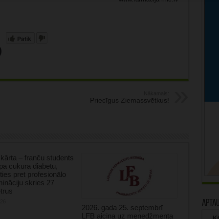
Patīk
Nākamais:
Priecīgus Ziemassvētkus!
kārta – franču students
tipa cukura diabētu,
oties pret profesionālo
mināciju skries 27
trus
026
Apta
2026. gada 25. septembrī
LFB aicina uz menedžmenta
Kā