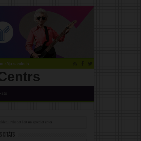
 zāļu saraksts
ksts
s citāts