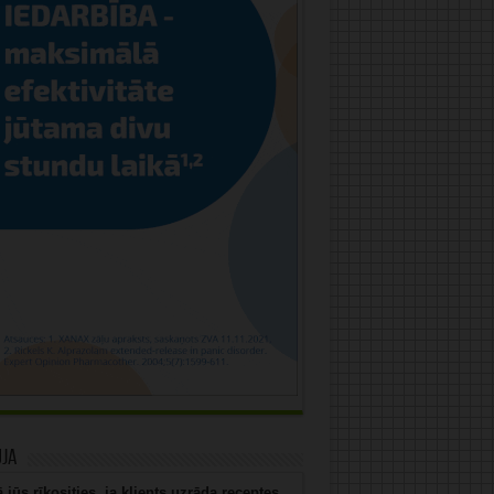
uja
 jūs rīkosities, ja klients uzrāda receptes