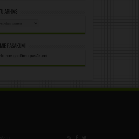
u arhīvs
stu
vs
mie pasākumi
rīd nav gaidāmo pasākumi.
māciju.