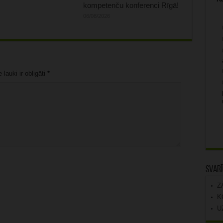
kompetenču konferenci Rīgā!
06/08/2026
lauki ir obligāti
*
Svarī
Z
K
U