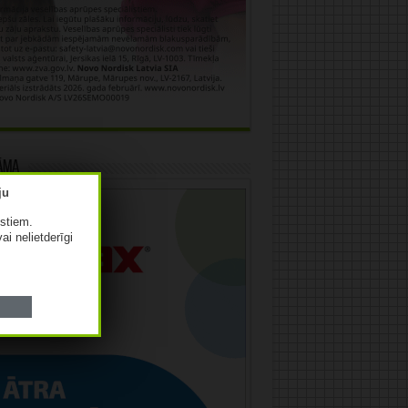
āma
istiem.
vai nelietderīgi