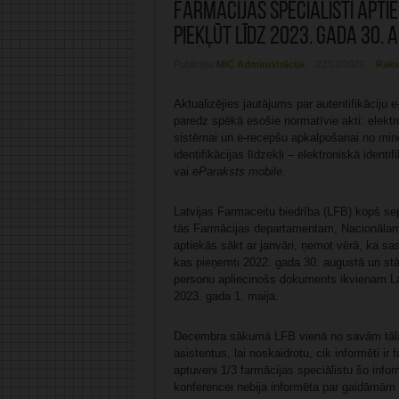
Farmācijas speciālisti aptie
piekļūt līdz 2023. gada 30. a
Publicējis:
MIC Administrācija
22/12/2022
Raks
Aktualizējies jautājums par autentifikāciju e
paredz spēkā esošie normatīvie akti: elektr
sistēmai un e-recepšu apkalpošanai no minēt
identifikācijas līdzekļi – elektroniskā ident
vai
eParaksts mobile
.
Latvijas Farmaceitu biedrība (LFB) kopš sep
tās Farmācijas departamentam, Nacionālam v
aptiekās sākt ar janvāri, ņemot vērā, ka s
kas pieņemti 2022. gada 30. augustā un stā
personu apliecinošs dokuments ikvienam Lat
2023. gada 1. maija.
Decembra sākumā LFB vienā no savām tālāk
asistentus, lai noskaidrotu, cik informēti i
aptuveni 1/3 farmācijas speciālistu šo inform
konferencei nebija informēta par gaidāmā