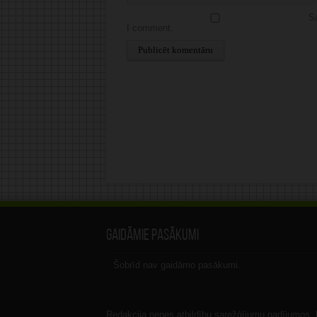
Sa
I comment.
Alternative:
Gaidāmie pasākumi
Šobrīd nav gaidāmo pasākumi.
Redakcija nenes atbildību sarežģījumu gadījumos, ka