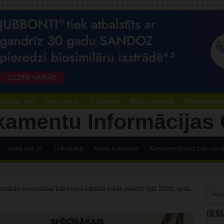
ācības testi
kursi.mic.lv
Tulkošana
Mūsu komanda
Kompensējamo
kursi.mic.lv
Tulkošana
Mūsu komanda
Kompensējamo zāļu sara
ptiekās e-veselībai līdzšinējā kārtībā varēs piekļūt līdz 2023. gada
Diena