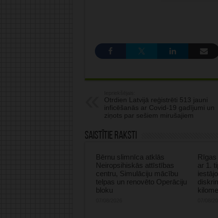
Iepriekšējais:
Otrdien Latvijā reģistrēti 513 jauni
inficēšanās ar Covid-19 gadījumi un
ziņots par sešiem mirušajiem
Saistītie raksti
Bērnu slimnīca atklās
Rīgas 
Neiropsihiskās attīstības
ar 1. 
centru, Simulāciju mācību
iestāj
telpas un renovēto Operāciju
diskri
bloku
kilome
07/08/2026
07/08/2