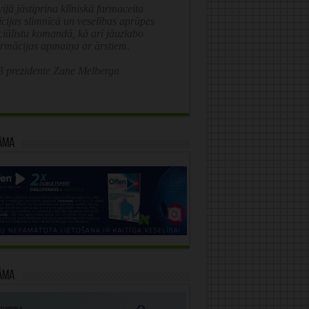
ijā jāstiprina klīniskā farmaceita
īcijas slimnīcā un veselības aprūpes
ciālistu komandā, kā arī jāuzlabo
ormācijas apmaiņa ar ārstiem.
 prezidente Zane Melberga
āma
āma