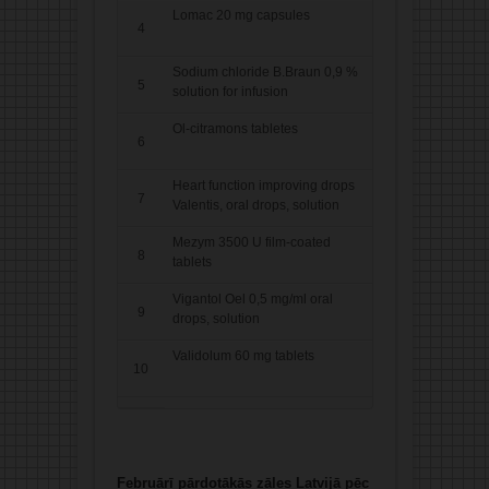
Lomac 20 mg capsules
4
Sodium chloride B.Braun 0,9 %
5
solution for infusion
Ol-citramons tabletes
6
Heart function improving drops
7
Valentis, oral drops, solution
Mezym 3500 U film-coated
8
tablets
Vigantol Oel 0,5 mg/ml oral
9
drops, solution
Validolum 60 mg tablets
10
Februārī pārdotākās zāles Latvijā pēc