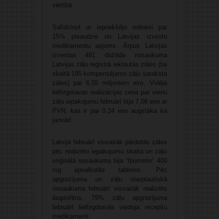
vērtībā.
Salīdzinot ar iepriekšējo mēnesi par
15% pieaudzis no Latvijas izvesto
medikamentu apjoms. Ārpus Latvijas
izvestas 481 dažāda nosaukuma
Latvijas zāļu reģistrā iekļautās zāles (tai
skaitā 195 kompensējamo zāļu saraksta
zāles) par 6,55 miljoniem eiro. Vidējā
lieltirgotavas realizācijas cena par vienu
zāļu iepakojumu februārī bija 7,08 eiro ar
PVN, kas ir par 0,24 eiro augstāka kā
janvārī.
Latvijā februārī visvairāk pārdotās zāles
pēc realizēto iepakojumu skaita un zāļu
oriģinālā nosaukuma bija “Ibumetin” 400
mg apvalkotās tabletes. Pēc
apgrozījuma un zāļu starptautiskā
nosaukuma februārī visvairāk realizēts
ibuprofēns. 79% zāļu apgrozījuma
februārī lieltirgotavās veidoja recepšu
medikamenti.