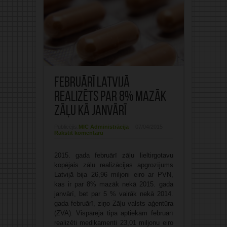
Februārī Latvijā
realizēts par 8% mazāk
zāļu kā janvārī
Publicējis:
MIC Administrācija
07/04/2015
Rakstīt komentāru
2015. gada februārī zāļu lieltirgotavu
kopējais zāļu realizācijas apgrozījums
Latvijā bija 26,96 miljoni eiro ar PVN,
kas ir par 8% mazāk nekā 2015. gada
janvārī, bet par 5 % vairāk nekā 2014.
gada februārī, ziņo Zāļu valsts aģentūra
(ZVA). Vispārēja tipa aptiekām februārī
realizēti medikamenti 23,01 miljonu eiro