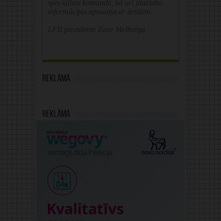
speciālistu komandā, kā arī jāuzlabo
informācijas apmaiņa ar ārstiem.
LFB prezidente Zane Melberga
Reklāma
Reklāma