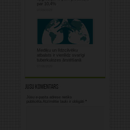
par 10,4%
07/08/2026
Mediķu un līdzcilvēku
atbalsts ir vienlīdz svarīgi
tuberkulozes ārstēšanā
07/08/2026
Jūsu komentārs
Jūsu e-pasta adrese netiks
publicēta.Atzīmētie lauki ir obligāti
*