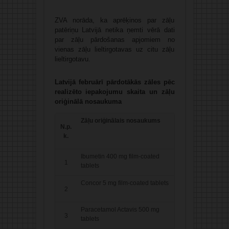
ZVA norāda, ka aprēķinos par zāļu
patēriņu Latvijā netika ņemti vērā dati
par zāļu pārdošanas apjomiem no
vienas zāļu lieltirgotavas uz citu zāļu
lieltirgotavu.
Latvijā februārī pārdotākās zāles pēc
realizēto iepakojumu skaita un zāļu
oriģinālā nosaukuma
Zāļu oriģinālais nosaukums
N.p.
k.
Ibumetin 400 mg film-coated
1
tablets
Concor 5 mg film-coated tablets
2
Paracetamol Actavis 500 mg
3
tablets