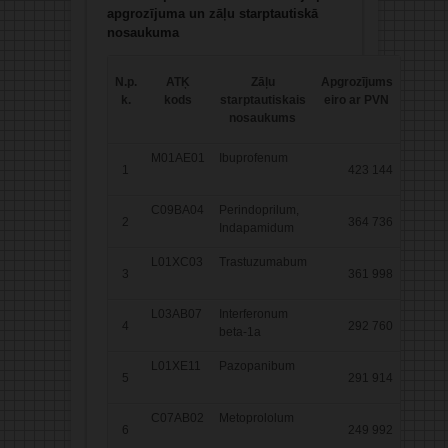
apgrozījuma un zāļu starptautiskā
nosaukuma
N.p.
ATĶ
Zāļu
Apgrozījums
k.
kods
starptautiskais
eiro ar PVN
nosaukums
M01AE01
Ibuprofenum
1
423 144
C09BA04
Perindoprilum,
2
364 736
Indapamidum
L01XC03
Trastuzumabum
3
361 998
L03AB07
Interferonum
4
292 760
beta-1a
L01XE11
Pazopanibum
5
291 914
C07AB02
Metoprololum
6
249 992