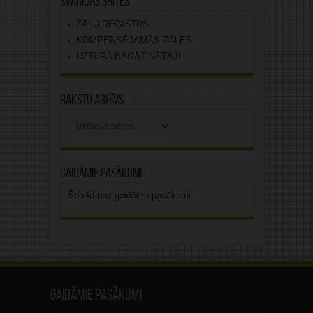
Svarīgas saites
ZĀĻU REĢISTRS
KOMPENSĒJAMĀS ZĀLES
UZTURA BAGĀTINĀTĀJI
Rakstu arhīvs
Rakstu
arhīvs
Gaidāmie pasākumi
Šobrīd nav gaidāmo pasākumi.
Gaidāmie pasākumi