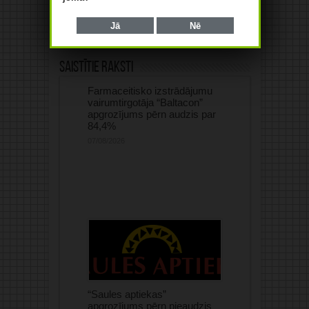
“Vitamīns” un “Recepta”
Nākamais:
Jā
Nē
MIC aicina uz kursiem par labu
klīnisko praksi
Saistītie raksti
Farmaceitisko izstrādājumu
vairumtirgotāja “Baltacon”
apgrozījums pērn audzis par
84,4%
07/08/2026
“Saules aptiekas”
apgrozījums pērn pieaudzis