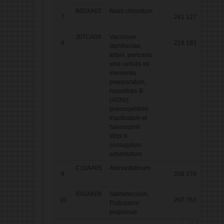
B05XA03
Natrii chloridum
7
241 127
J07CA09
Vaccinum
8
218 193
diphtheriae,
tetani, pertussis
sine cellulis ex
elementis
praeparatum,
hepatitidis B
(ADNr),
poliomyelitidis
inactivatum et
haemophili
stirpi b
coniugatum
adsorbatum
C10AA05
Atorvastatinum
9
209 176
R03AK06
Salmeterolum,
10
207 763
Fluticasoni
propionas