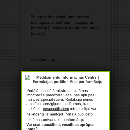
Zāļu patēriņa sadalījums pēc zāļu
izsniegšanas kārtības – recepšu un
bezrecepšu zāles (% no apgrozījuma)
februārī
www.farmacija-mic.lv
Datu avots: Zāļu valsts aģentūra.
Patīk
Portālā publicētā rakstu un reklāmas
informācija paredzēta veselības aprūpes
nozares speciālistiem. Redakcija nenes
atbildību sarežģījumu gadījumos, kas
radušies,
nespeciālistiem
interpretējot vai
nelietderīgi izmantojot Portālā publicēto
reklāmas un/vai rakstu informāciju.
Vai esat speciālists veselības aprūpes
Iepriekšējais:
“A Aptiekas” iegādājas uzņēmumus
jomā?