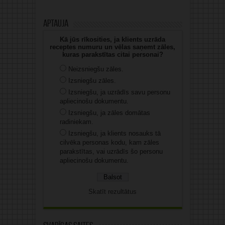
Aptauja
Kā jūs rīkosities, ja klients uzrāda
receptes numuru un vēlas saņemt zāles,
kuras parakstītas citai personai?
Neizsniegšu zāles.
Izsniegšu zāles.
Izsniegšu, ja uzrādīs savu personu
apliecinošu dokumentu.
Izsniegšu, ja zāles domātas
radiniekam.
Izsniegšu, ja klients nosauks tā
cilvēka personas kodu, kam zāles
parakstītas, vai uzrādīs šo personu
apliecinošu dokumentu.
Skatīt rezultātus