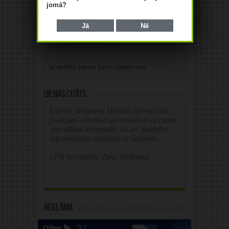
jomā?
Save my name, email, and website in this
browser for the next time I comment.
Jā
Nē
Alternative:
Dienas citāts
Latvijā jāstiprina klīniskā farmaceita
pozīcijas slimnīcā un veselības aprūpes
speciālistu komandā, kā arī jāuzlabo
informācijas apmaiņa ar ārstiem.
LFB prezidente Zane Melberga
Reklāma