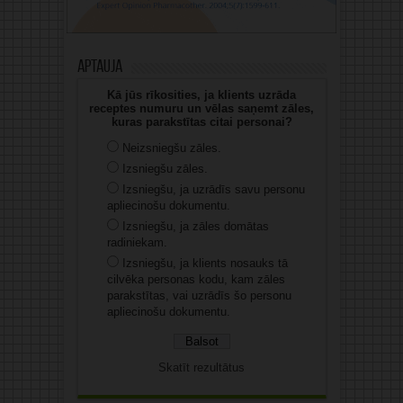
Aptauja
Kā jūs rīkosities, ja klients uzrāda
receptes numuru un vēlas saņemt zāles,
kuras parakstītas citai personai?
Neizsniegšu zāles.
Izsniegšu zāles.
Izsniegšu, ja uzrādīs savu personu
apliecinošu dokumentu.
Izsniegšu, ja zāles domātas
radiniekam.
Izsniegšu, ja klients nosauks tā
cilvēka personas kodu, kam zāles
parakstītas, vai uzrādīs šo personu
apliecinošu dokumentu.
Skatīt rezultātus