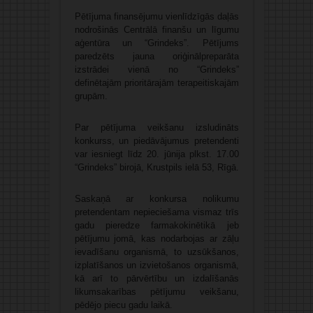
Pētījuma finansējumu vienlīdzīgās daļās
nodrošinās Centrālā finanšu un līgumu
aģentūra un “Grindeks”. Pētījums
paredzēts jauna oriģinālpreparāta
izstrādei vienā no “Grindeks”
definētajām prioritārajām terapeitiskajām
grupām.
Par pētījuma veikšanu izsludināts
konkurss, un piedāvājumus pretendenti
var iesniegt līdz 20. jūnija plkst. 17.00
“Grindeks” birojā, Krustpils ielā 53, Rīgā.
Saskaņā ar konkursa nolikumu
pretendentam nepieciešama vismaz trīs
gadu pieredze farmakokinētikā jeb
pētījumu jomā, kas nodarbojas ar zāļu
ievadīšanu organismā, to uzsūkšanos,
izplatīšanos un izvietošanos organismā,
kā arī to pārvērtību un izdalīšanās
likumsakarības pētījumu veikšanu,
pēdējo piecu gadu laikā.