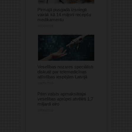
Pirmajā pusgadā izsniegti
vairāk kā 14 miljoni recepšu
medikamentu
10/08/2026
Veselības nozares speciālisti
diskutē par telemedicīnas
attīstības iespējām Latvijā
10/08/2026
Pērn valsts apmaksātajai
veselības aprūpei atvēlēti 1,7
miljardi eiro
10/08/2026