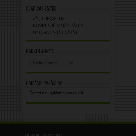
Svarīgas saites
ZĀĻU REĢISTRS
KOMPENSĒJAMĀS ZĀLES
UZTURA BAGĀTINĀTĀJI
Rakstu arhīvs
Rakstu
arhīvs
Gaidāmie pasākumi
Šobrīd nav gaidāmo pasākumi.