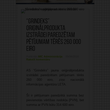
“Grindeks”
oriģinālprodukta
izstrādei paredzētam
pētījumam tērēs 260 000
eiro
Publicējis:
MIC Administrācija
09/06/2016
Rakstīt komentāru
AS “Grindeks” jauna oriģinālprodukta
izstrādei paredzētam pētījumam tērēs
260 000 eiro, ziņo nacionālā
informācijas aģentūra LETA.
Šī ir pētījumam paredzētā summa bez
pievienotās vērtības nodokļa (PVN), bet
summa ar PVN būtu 314 600 eiro.