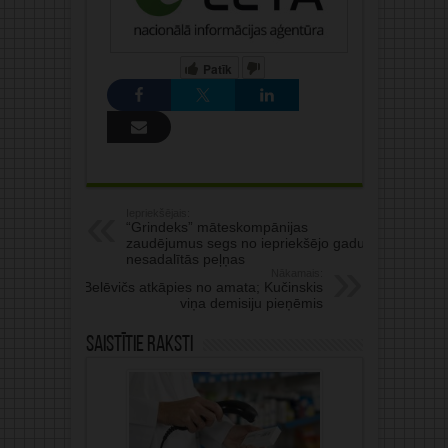
Patīk
Iepriekšējais:
“Grindeks” māteskompānijas
zaudējumus segs no iepriekšējo gadu
nesadalītās peļņas
Nākamais:
Belēvičs atkāpies no amata; Kučinskis
viņa demisiju pieņēmis
Saistītie raksti