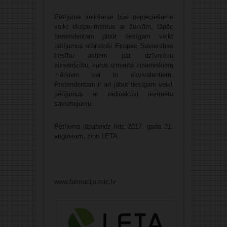
Pētījuma veikšanai būs nepieciešams
veikt eksperimentus ar žurkām, tāpēc
pretendentam jābūt tiesīgam veikt
pētījumus atbilstoši Eiropas Savienības
tiesību aktiem par dzīvnieku
aizsardzību, kurus izmanto zinātniskiem
mērķiem vai to ekvivalentiem.
Pretendentam ir arī jābūt tiesīgam veikt
pētījumus ar radioaktīvi iezīmētu
savienojumu.
Pētījums jāpabeidz līdz 2017. gada 31.
augustam, ziņo LETA.
www.farmacija-mic.lv