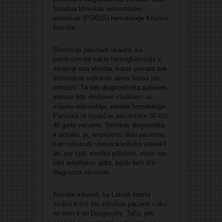
Stradiņa klīniskās universitātes
slimnīcas (PSKUS) hematoloģe Kristīne
Bernāte.
Slimnīcas pārstāve skaidro, ka
paroksizmālā nakts hemoglobinūrija ir
ārkārtīgi reta slimība, kuras pamatā tiek
iznīcinātas sarkanās asins šūnas jeb
eritrocīti. Tā tiek diagnosticēta aptuveni
vienam līdz deviņiem cilvēkiem uz
miljonu iedzīvotāju, norāda hematoloģe.
Pārsvarā tā izpaužas pacientiem 30 līdz
40 gadu vecumā. Slimības diagnostika
ir aktuāla, jo, iespējams, daļa pacientu,
kuri nokļuvuši slimnīcā kritiskā stāvoklī
un, par spīti mediķu pūliņiem, viņus nav
bijis iespējams glābt, bijuši tieši šīs
diagnozes slimnieki.
Bernāte informē, ka Latvijā šobrīd
zināmi ir trīs šīs slimības pacienti – divi
no tiem ir no Daugavpils. Taču, pēc