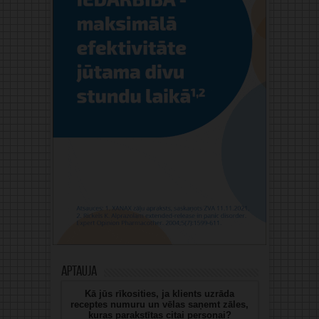
Aptauja
Kā jūs rīkosities, ja klients uzrāda
receptes numuru un vēlas saņemt zāles,
kuras parakstītas citai personai?