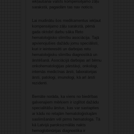
iekļaušanai valsts kompensējamo zāļu
sarakstā, pagaidām tas nav noticis.
Lai mudinātu šos medikamentus iekļaut
kompensējamo zāļu sarakstā, pērnā
gada oktobrī darbu sāka Reto
hematoloģisko slimību asociācija. Tajā
apvienojušies dažādu jomu speciālisti,
kuri ir ieinteresēti un darbojas retu
hematoloģisku slimību diagnostikā un
ārstēšanā. Asociācijā darbojas arī bērnu
onkohematoloģijas pārstāvji, onkologi,
internās medicīnas ārsti, laboratorijas
ārsti, patologi, imunologi, kā arī ārsti
rezidenti.
Bernāte norāda, ka viens no biedrības
galvenajiem mērķiem ir izglītot dažādu
specialitāšu ārstus, kas var sastapties
ar kādu no retajām hematoloģiskajām
saslimšanām vēl pirms hematologa. Tā
kā Latvijā paroksizmālās nakts
hemoglobinūrijas diagnostika ir