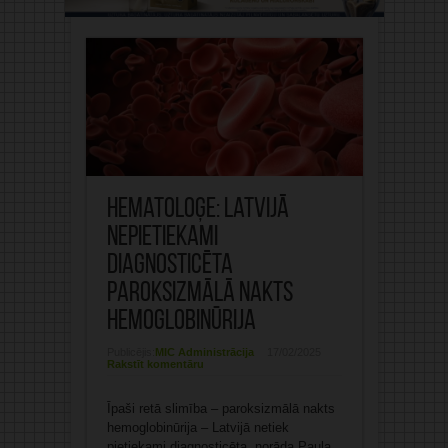
Hematoloģe: Latvijā
nepietiekami
diagnosticēta
paroksizmālā nakts
hemoglobinūrija
Publicējis:
MIC Administrācija
17/02/2025
Rakstīt komentāru
Īpaši retā slimība – paroksizmālā nakts
hemoglobinūrija – Latvijā netiek
pietiekami diagnosticēta, norāda Paula