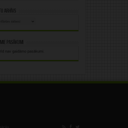
u arhīvs
stu
vs
mie pasākumi
rīd nav gaidāmo pasākumi.
māciju.