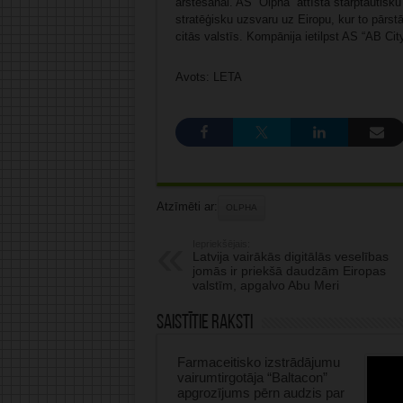
ārstēšanai. AS “Olpha” attīsta starptautisku
stratēģisku uzsvaru uz Eiropu, kur to pārstā
citās valstīs. Kompānija ietilpst AS “AB C
Avots: LETA
Atzīmēti ar:
OLPHA
Iepriekšējais:
Latvija vairākās digitālās veselības
jomās ir priekšā daudzām Eiropas
valstīm, apgalvo Abu Meri
Saistītie raksti
Farmaceitisko izstrādājumu
vairumtirgotāja “Baltacon”
apgrozījums pērn audzis par