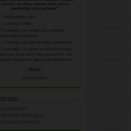
numuru un vēlas saņemt zāles, kuras
parakstītas citai personai?
Neizsniegšu zāles.
Izsniegšu zāles.
Izsniegšu, ja uzrādīs savu personu
apliecinošu dokumentu.
Izsniegšu, ja zāles domātas radiniekam.
Izsniegšu, ja klients nosauks tā cilvēka
personas kodu, kam zāles parakstītas, vai
uzrādīs šo personu apliecinošu dokumentu.
Skatīt rezultātus
gas saites
ĀĻU REĢISTRS
OMPENSĒJAMĀS ZĀLES
ZTURA BAGĀTINĀTĀJI