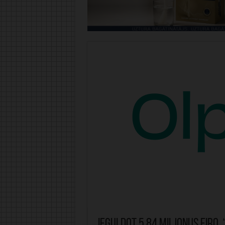
Ieguldot 5,84 miljonus eiro,