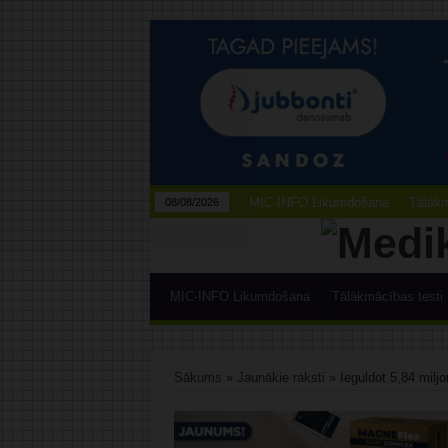
MIC-INFO Likumdošana
Tālākm
08/08/2026
MIC-INFO Likumdošana
Tālākmācības testi
Sākums
»
Jaunākie raksti
»
Ieguldot 5,84 milj