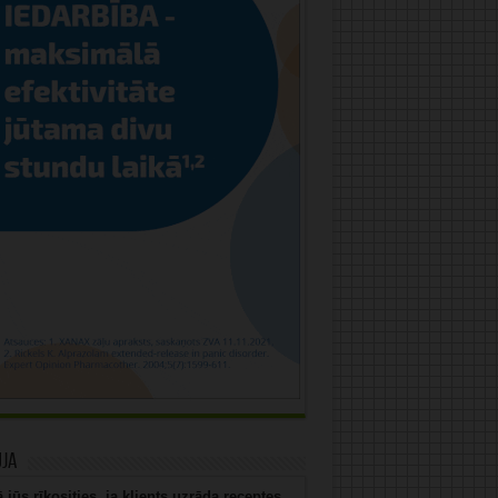
uja
 jūs rīkosities, ja klients uzrāda receptes