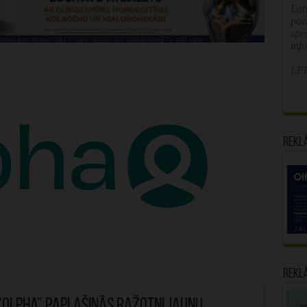
Latv
poz
spe
inf
LFB
Rekl
Rekl
 “Olpha” paplašinās ražotni jaunu