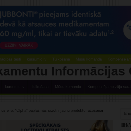
ācības testi
kursi.mic.lv
Tulkošana
Mūsu komanda
Kompensējamo
kursi.mic.lv
Tulkošana
Mūsu komanda
Kompensējamo zāļu sara
onus eiro, “Olpha” paplašinās ražotni jaunu produktu ražošanai
Diena