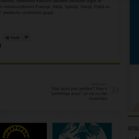
 darbību, nodrošinot klātbūtni dažādos pasaules tirgos ar
v meitasuzņēmumi Francijā, Itālijā, Spānijā, Vācijā, Polijā un
ity” piederošo uzņēmumu grupā.
Patīk
Nākamais:
Sāp auss pēc peldes? Kas ir
“peldētāja auss” un kā no tās
izvairīties
Apta
Kā