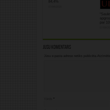
84,4%
07/08/2026
“Saule
apgroz
par 1
07/08/2
Jūsu komentārs
Jūsu e-pasta adrese netiks publicēta.Atzīmētie 
Vārds
*