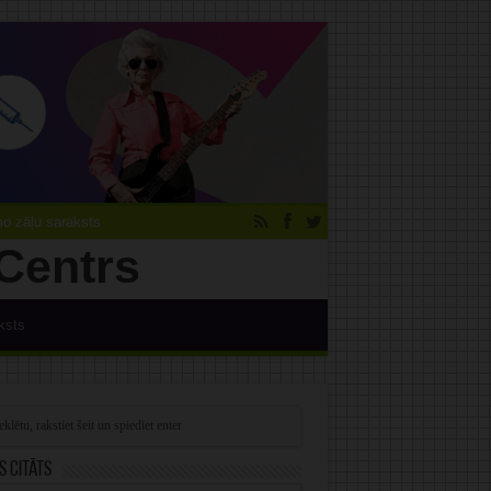
 zāļu saraksts
ksts
s citāts