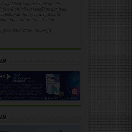
ijā jāstiprina klīniskā farmaceita
īcijas slimnīcā un veselības aprūpes
ciālistu komandā, kā arī jāuzlabo
ormācijas apmaiņa ar ārstiem.
 prezidente Zane Melberga
āma
āma