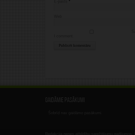
E-pasts
*
Web
Sa
I comment.
Alternative:
Gaidāmie pasākumi
Šobrīd nav gaidāmo pasākumi.
Redakcija nenes atbildību sarežģījumu gadījumos, ka