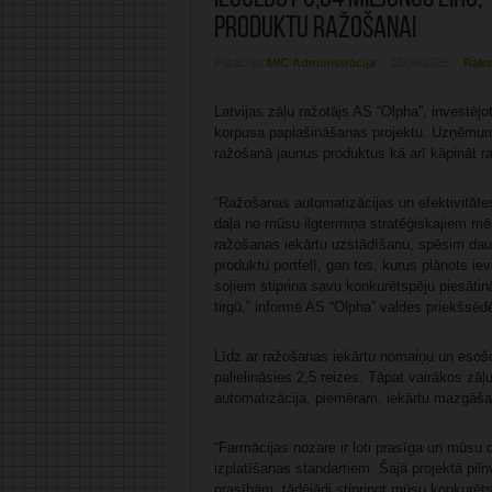
produktu ražošanai
Publicējis:
MIC Administrācija
15/06/2026
Raks
Latvijas zāļu ražotājs AS “Olpha”, investējo
korpusa paplašināšanas projektu. Uzņēmuma
ražošanā jaunus produktus kā arī kāpināt ra
“Ražošanas automatizācijas un efektivitātes
daļa no mūsu ilgtermiņa stratēģiskajiem m
ražošanas iekārtu uzstādīšanu, spēsim dau
produktu portfelī, gan tos, kurus plānots i
soļiem stiprina savu konkurētspēju piesātinā
tirgū,” informē AS “Olpha” valdes priekšsēd
Līdz ar ražošanas iekārtu nomaiņu un esoš
palielināsies 2,5 reizes. Tāpat vairākos zāļ
automatizācija, piemēram, iekārtu mazgāša
“Farmācijas nozare ir ļoti prasīga un mūsu 
izplatīšanas standartiem. Šajā projektā pi
prasībām, tādējādi stiprinot mūsu konkurēts