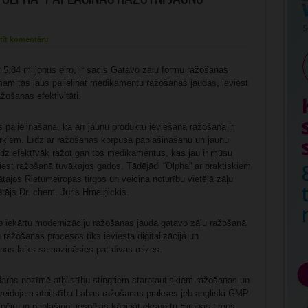
tīt komentāru
t 5,84 miljonus eiro, ir sācis Gatavo zāļu formu ražošanas
m tas ļaus palielināt medikamentu ražošanas jaudas, ieviest
žošanas efektivitāti.
 palielināšana, kā arī jaunu produktu ieviešana ražošanā ir
ērķiem. Līdz ar ražošanas korpusa paplašināšanu un jaunu
dz efektīvāk ražot gan tos medikamentus, kas jau ir mūsu
eviest ražošanā tuvākajos gados. Tādējādi “Olpha” ar praktiskiem
tajos Rietumeiropas tirgos un veicina noturību vietējā zāļu
ētājs Dr. chem. Juris Hmeļņickis.
o iekārtu modernizāciju ražošanas jauda gatavo zāļu ražošanā
u ražošanas procesos tiks ieviesta digitalizācija un
nas laiks samazināsies pat divas reizes.
darbs nozīmē atbilstību stingriem starptautiskiem ražošanas un
lnveidojam atbilstību Labas ražošanas prakses jeb angliski GMP
pēju un paplašinot iespējas kāpināt eksportu Eiropas tirgos.