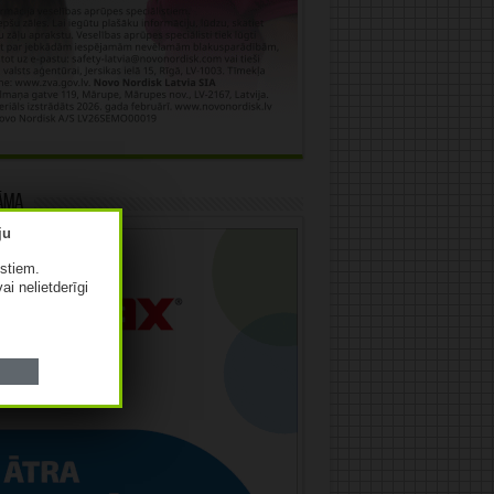
āma
istiem.
vai nelietderīgi