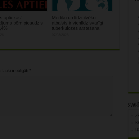
s aptiekas”
Mediķu un līdzcilvēku
ījums pērn pieaudzis
atbalsts ir vienlīdz svarīgi
0,4%
tuberkulozes ārstēšanā
026
07/08/2026
lauki ir obligāti
*
Svarī
Z
K
U