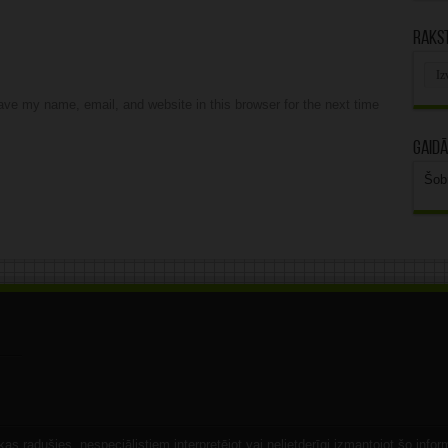
Rakst
Rak
arhī
ve my name, email, and website in this browser for the next time
Gaidā
Šob
s radušies, nespeciālistiem interpretējot vai nelietderīgi izmantojot šo infor