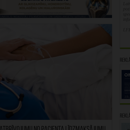
Latv
poz
spe
inf
LFB
Rekl
Rekl
 atbrīvojumu no pacienta līdzmaksājumu