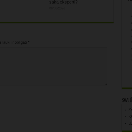
saka eksperti?
06/08/2026
lauki ir obligāti
*
Svarī
Z
K
U