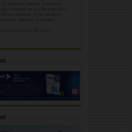
ijā jāstiprina klīniskā farmaceita
īcijas slimnīcā un veselības aprūpes
ciālistu komandā, kā arī jāuzlabo
ormācijas apmaiņa ar ārstiem.
 prezidente Zane Melberga
āma
āma