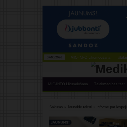
MIC-INFO Likumdošana
Tālākm
07/08/2026
MIC-INFO Likumdošana
Tālākmācības testi
Sākums
»
Jaunākie raksti
»
Informē par iespē