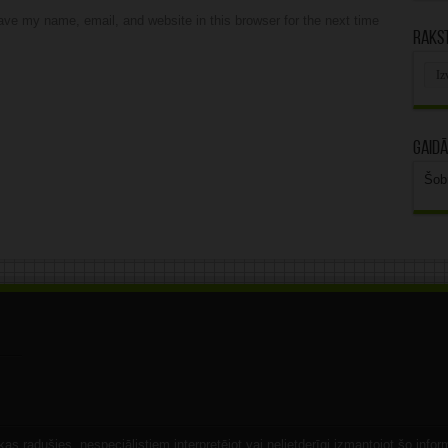
ve my name, email, and website in this browser for the next time
Rakst
Rak
arhī
Gaidā
Šob
s radušies, nespeciālistiem interpretējot vai nelietderīgi izmantojot šo infor