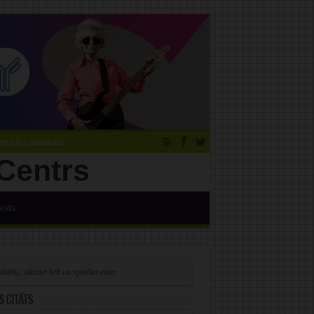
 zāļu saraksts
ksts
s citāts