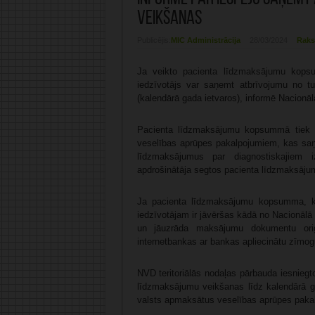
veikšanas
Publicējis:
MIC Administrācija
28/03/2024
Raks
Ja veikto
pacienta līdzmaksājumu
kopsum
iedzīvotājs var saņemt atbrīvojumu no t
(kalendārā gada ietvaros), informē Nacionāl
Pacienta līdzmaksājumu kopsummā tiek ņ
veselības aprūpes pakalpojumiem, kas saņe
līdzmaksājumus par diagnostiskajiem 
apdrošinātāja segtos pacienta līdzmaksāju
Ja pacienta līdzmaksājumu kopsumma, ka
iedzīvotājam ir jāvēršas kādā no Nacionālā
un jāuzrāda maksājumu dokumentu oriģi
internetbankas ar bankas apliecinātu zīmog
NVD teritoriālās nodaļas pārbauda iesnieg
līdzmaksājumu veikšanas līdz kalendārā g
valsts apmaksātus veselības aprūpes paka