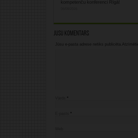
kompetenču konferenci Rīgā!
06/08/2026
Jūsu komentārs
Jūsu e-pasta adrese netiks publicēta.Atzīmētie 
Vārds
*
E-pasts
*
Web