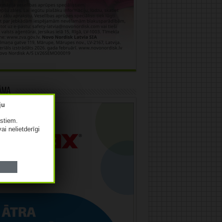
āma
istiem.
vai nelietderīgi