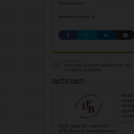
līdzmaksājums.
www.farmacija-mic.lv
Iepriekšējais:
Liela daļa pacientu saskaras ar zāļu
norīšanas grūtībām
Saistītie raksti
Medicī
kompre
ražotā
apgro
samaz
06/08/2
2026. gada 25. septembrī
LFB aicina uz menedžmenta