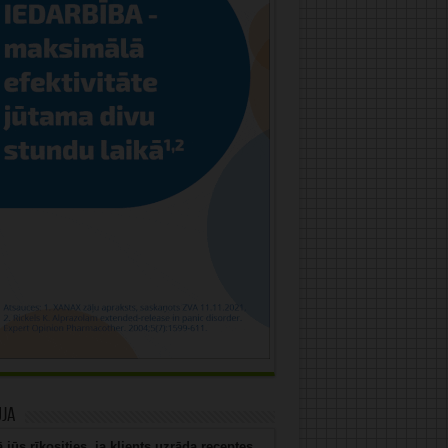
uja
 jūs rīkosities, ja klients uzrāda receptes