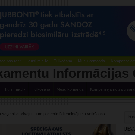
ācības testi
kursi.mic.lv
Tulkošana
Mūsu komanda
Kompensējamo
kursi.mic.lv
Tulkošana
Mūsu komanda
Kompensējamo zāļu sara
ju saņemt atbrīvojumu no pacienta līdzmaksājumu veikšanas
Diena