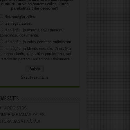
numuru un vēlas saņemt zāles, kuras
parakstītas citai personai?
Neizsniegšu zāles.
Izsniegšu zāles.
Izsniegšu, ja uzrādīs savu personu
apliecinošu dokumentu.
Izsniegšu, ja zāles domātas radiniekam.
Izsniegšu, ja klients nosauks tā cilvēka
personas kodu, kam zāles parakstītas, vai
uzrādīs šo personu apliecinošu dokumentu.
Skatīt rezultātus
gas saites
ĀĻU REĢISTRS
OMPENSĒJAMĀS ZĀLES
ZTURA BAGĀTINĀTĀJI