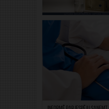
Informē par iespēju saņemt