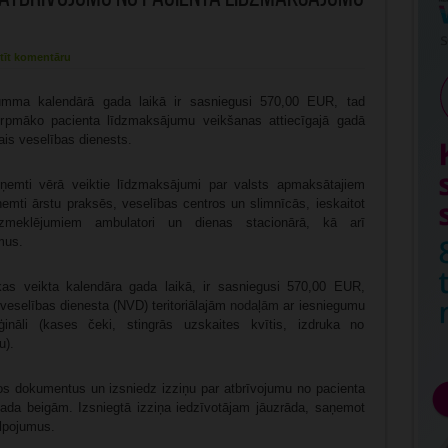
tīt komentāru
ma kalendārā gada laikā ir sasniegusi 570,00 EUR, tad
urpmāko pacienta līdzmaksājumu veikšanas attiecīgajā gadā
ais veselības dienests.
emti vērā veiktie līdzmaksājumi par valsts apmaksātajiem
mti ārstu praksēs, veselības centros un slimnīcās, ieskaitot
izmeklējumiem ambulatori un dienas stacionārā, kā arī
mus.
s veikta kalendāra gada laikā, ir sasniegusi 570,00 EUR,
 veselības dienesta (NVD) teritoriālajām
nodaļām
ar iesniegumu
nāli (kases čeki, stingrās uzskaites kvītis, izdruka no
u).
tos dokumentus un izsniedz izziņu par atbrīvojumu no pacienta
ada beigām. Izsniegtā izziņa iedzīvotājam jāuzrāda, saņemot
lpojumus.