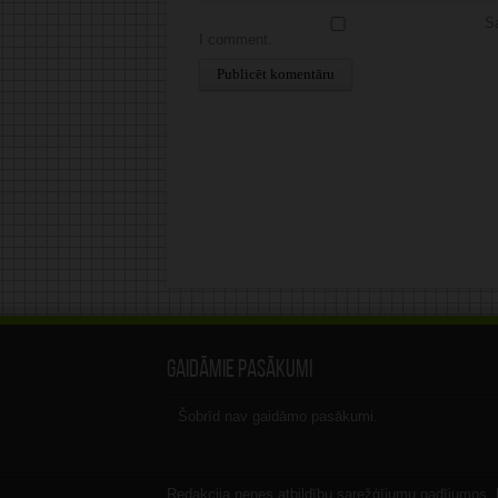
Sa
I comment.
Alternative:
Gaidāmie pasākumi
Šobrīd nav gaidāmo pasākumi.
Redakcija nenes atbildību sarežģījumu gadījumos, ka