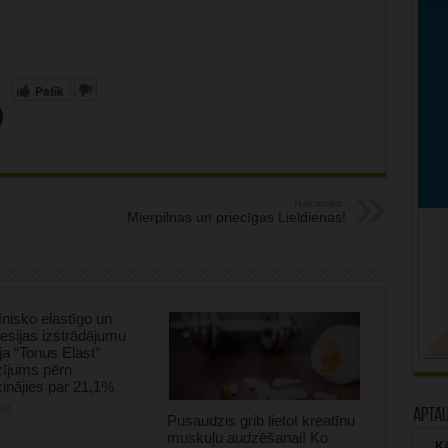
Patīk
Nākamais:
Mierpilnas un priecīgas Lieldienas!
nisko elastīgo un
sijas izstrādājumu
ja “Tonus Elast”
zījums pērn
inājies par 21,1%
026
Apta
Pusaudzis grib lietot kreatīnu
muskuļu audzēšanai! Ko
Kā