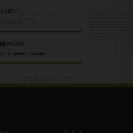
u arhīvs
stu
vs
mie pasākumi
rīd nav gaidāmo pasākumi.
māciju.