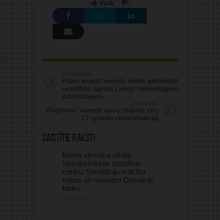
Patīk
Iepriekšējais:
Plāno ieviest vienotu valsts apmaksāto
veselības aprūpi Latvijā deklarētajiem
iedzīvotājiem
Nākamais:
“Repharm” investē vienu miljonu eiro
17 aptieku rekonstrukcijā
Saistītie raksti
Bērnu slimnīca atklās
Neiropsihiskās attīstības
centru, Simulāciju mācību
telpas un renovēto Operāciju
bloku
07/08/2026