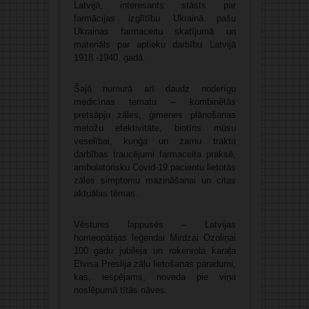
Latvijā, interesants stāsts par
farmācijas izglītību Ukrainā pašu
Ukrainas farmaceitu skatījumā un
materiāls par aptieku darbību Latvijā
1918.-1940. gadā.
Šajā numurā arī daudz noderīgu
medicīnas tematu – kombinētās
pretsāpju zāles, ģimenes plānošanas
metožu efektivitāte, biotīns mūsu
veselībai, kuņģa un zarnu trakta
darbības traucējumi farmaceita praksē,
ambulatorisku Covid-19 pacientu lietotās
zāles simptomu mazināšanai un citas
aktuālas tēmas.
Vēstures lappusēs – Latvijas
homeopātijas leģendai Mirdzai Ozoliņai
100 gadu jubileja un rokenrola karaļa
Elvisa Preslija zāļu lietošanas paradumi,
kas, iespējams, noveda pie viņa
noslēpumā tītās nāves.