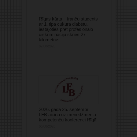
Rīgas kārta – franču students
ar 1. tipa cukura diabētu,
iestājoties pret profesionālo
diskrimināciju skries 27
kilometrus
07/08/2026
2026. gada 25. septembrī
LFB aicina uz menedžmenta
kompetenču konferenci Rīgā!
06/08/2026