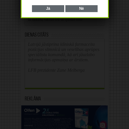
Jā
Nē
Alternative:
Dienas citāts
Latvijā jāstiprina klīniskā farmaceita
pozīcijas slimnīcā un veselības aprūpes
speciālistu komandā, kā arī jāuzlabo
informācijas apmaiņa ar ārstiem.
LFB prezidente Zane Melberga
Reklāma