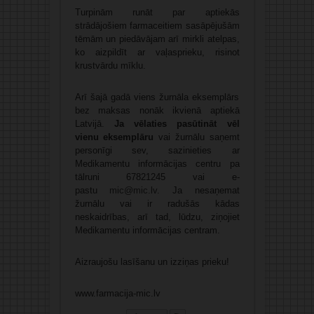
Turpinām runāt par aptiekās
strādājošiem farmaceitiem sasāpējušām
tēmām un piedāvājam arī mirkli atelpas,
ko aizpildīt ar vaļasprieku, risinot
krustvārdu mīklu.
Arī šajā gadā viens žurnāla eksemplārs
bez maksas nonāk ikvienā aptiekā
Latvijā.
Ja vēlaties pasūtināt vēl
vienu
eksemplāru
vai žurnālu saņemt
personīgi sev, sazinieties ar
Medikamentu informācijas centru pa
tālruni 67821245 vai e-
pastu
mic@mic.lv
. Ja nesaņemat
žurnālu vai ir radušās kādas
neskaidrības, arī tad, lūdzu, ziņojiet
Medikamentu informācijas centram.
Aizraujošu lasīšanu un izziņas prieku!
www.farmacija-mic.lv