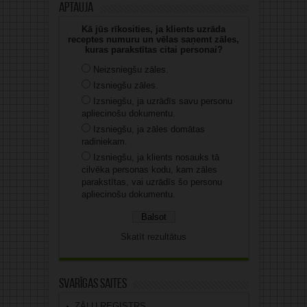
Aptauja
Kā jūs rīkosities, ja klients uzrāda
receptes numuru un vēlas saņemt zāles,
kuras parakstītas citai personai?
Neizsniegšu zāles.
Izsniegšu zāles.
Izsniegšu, ja uzrādīs savu personu
apliecinošu dokumentu.
Izsniegšu, ja zāles domātas
radiniekam.
Izsniegšu, ja klients nosauks tā
cilvēka personas kodu, kam zāles
parakstītas, vai uzrādīs šo personu
apliecinošu dokumentu.
Skatīt rezultātus
Svarīgas saites
ZĀĻU REĢISTRS