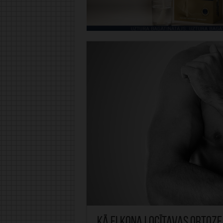
Kā elkoņa locītavas ortoze 