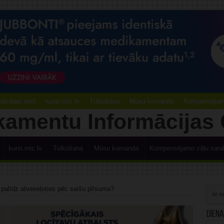
ācības testi
kursi.mic.lv
Tulkošana
Mūsu komanda
Kompensējamo
kursi.mic.lv
Tulkošana
Mūsu komanda
Kompensējamo zāļu sara
 palīdz atveseļoties pēc saišu plīsuma?
Diena