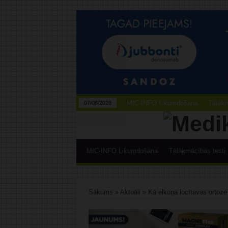
MIC-INFO Likumdošana
Tālākm
07/08/2026
MIC-INFO Likumdošana
Tālākmācības testi
Sākums
»
Aktuāli
»
Kā elkoņa locītavas ortoze