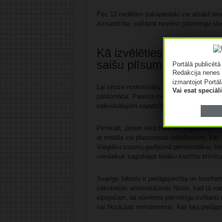
Pēc 12 nedēļām pakāpeniski var atsākt iera
aizsardzība, palīdzot novērst pārmērīgu sl
Kā izvēlēties piemērotāk
saišu plīsuma?
Portālā publicēt
Redakcija nenes 
izmantojot Portāl
Lai ortoze nodrošinātu maksimālu atbalstu un
Vai esat speciā
pārdomātai. Pareizā modeļa izvēle ir atka
individuālajām vajadzībām.
Pirmkārt, jāņem vērā traumas nopietnība. 
ar metāla vai plastmasas ielaidumiem, kas i
Vieglāku traumu gadījumā piemērotākas būs 
vienlaikus saglabājot lielāku kustību brīvību
Svarīgs faktors ir pielāgojamība un komforts. 
sākotnējās atveseļošanās fāzēs, kad tā var
elpojošam, lai novērstu pārmērīgu svīšanu 
vai fiksācijas mehānismus, kas ļauj pielāgot