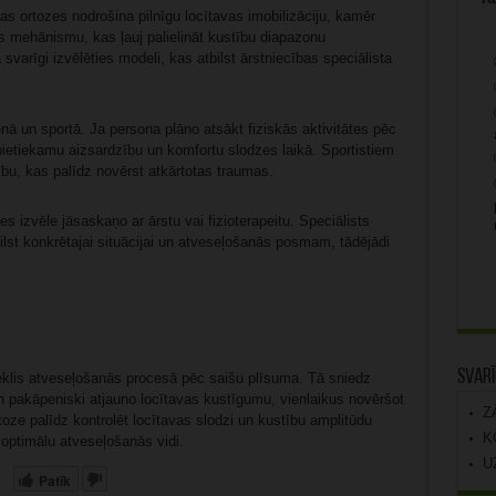
as ortozes nodrošina pilnīgu locītavas imobilizāciju, kamēr
s mehānismu, kas ļauj palielināt kustību diapazonu
svarīgi izvēlēties modeli, kas atbilst ārstniecības speciālista
enā un sportā. Ja persona plāno atsākt fiziskās aktivitātes pēc
pietiekamu aizsardzību un komfortu slodzes laikā. Sportistiem
ību, kas palīdz novērst atkārtotas traumas.
es izvēle jāsaskaņo ar ārstu vai fizioterapeitu. Speciālists
bilst konkrētajai situācijai un atveseļošanās posmam, tādējādi
Svarī
zeklis atveseļošanās procesā pēc saišu plīsuma. Tā sniedz
n pakāpeniski atjauno locītavas kustīgumu, vienlaikus novēršot
Z
rtoze palīdz kontrolēt locītavas slodzi un kustību amplitūdu
K
 optimālu atveseļošanās vidi.
U
Patīk