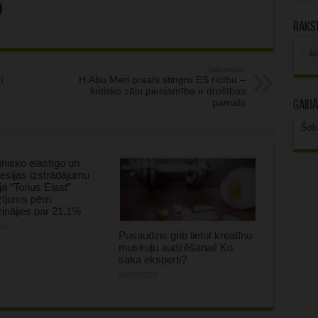
Rakst
Rak
arhī
Nākamais:
ī
H.Abu Meri prasīs stingru ES rīcību –
kritisko zāļu pieejamība ir drošības
pamats
Gaidā
Šob
nisko elastīgo un
sijas izstrādājumu
ja “Tonus Elast”
zījums pērn
inājies par 21,1%
026
Pusaudzis grib lietot kreatīnu
muskuļu audzēšanai! Ko
saka eksperti?
06/08/2026