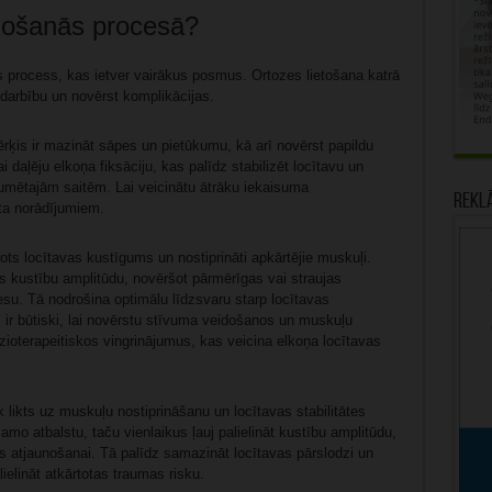
eļošanās procesā?
s process, kas ietver vairākus posmus. Ortozes lietošana katrā
 darbību un novērst komplikācijas.
ķis ir mazināt sāpes un pietūkumu, kā arī novērst papildu
 daļēju elkoņa fiksāciju, kas palīdz stabilizēt locītavu un
umētajām saitēm. Lai veicinātu ātrāku iekaisuma
Rekl
ta norādījumiem.
nots locītavas kustīgums un nostiprināti apkārtējie muskuļi.
s kustību amplitūdu, novēršot pārmērīgas vai straujas
su. Tā nodrošina optimālu līdzsvaru starp locītavas
 ir būtiski, lai novērstu stīvuma veidošanos un muskuļu
izioterapeitiskos vingrinājumus, kas veicina elkoņa locītavas
k likts uz muskuļu nostiprināšanu un locītavas stabilitātes
mo atbalstu, taču vienlaikus ļauj palielināt kustību amplitūdu,
as atjaunošanai. Tā palīdz samazināt locītavas pārslodzi un
ielināt atkārtotas traumas risku.