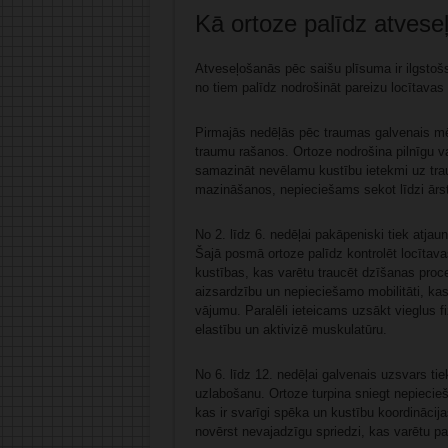
Kā ortoze palīdz atves
Atveseļošanās pēc saišu plīsuma ir ilgstoš
no tiem palīdz nodrošināt pareizu locītavas
Pirmajās nedēļās pēc traumas galvenais mēr
traumu rašanos. Ortoze nodrošina pilnīgu vai
samazināt nevēlamu kustību ietekmi uz tra
mazināšanos, nepieciešams sekot līdzi ārs
No 2. līdz 6. nedēļai pakāpeniski tiek atjau
Šajā posmā ortoze palīdz kontrolēt locītava
kustības, kas varētu traucēt dzīšanas proce
aizsardzību un nepieciešamo mobilitāti, kas
vājumu. Paralēli ieteicams uzsākt vieglus f
elastību un aktivizē muskulatūru.
No 6. līdz 12. nedēļai galvenais uzsvars tie
uzlabošanu. Ortoze turpina sniegt nepiecieša
kas ir svarīgi spēka un kustību koordinācij
novērst nevajadzīgu spriedzi, kas varētu pal