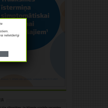
istiem.
vai nelietderīgi
uja
 jūs rīkosities, ja klients uzrāda receptes