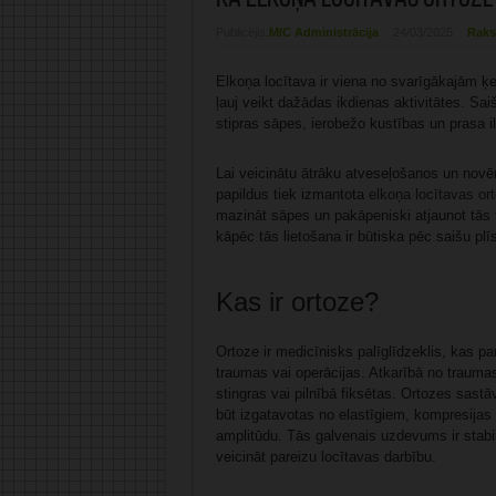
Publicējis:
MIC Administrācija
24/03/2025
Raks
Elkoņa locītava ir viena no svarīgākajām ķ
ļauj veikt dažādas ikdienas aktivitātes. Sai
stipras sāpes, ierobežo kustības un prasa il
Lai veicinātu ātrāku atveseļošanos un novē
papildus tiek izmantota
elkoņa locītavas or
mazināt sāpes un pakāpeniski atjaunot tās f
kāpēc tās lietošana ir būtiska pēc saišu pl
Kas ir ortoze?
Ortoze ir medicīnisks palīglīdzeklis, kas pa
traumas vai operācijas. Atkarībā no trauma
stingras vai pilnībā fiksētas. Ortozes sastā
būt izgatavotas no elastīgiem, kompresijas 
amplitūdu. Tās galvenais uzdevums ir stabi
veicināt pareizu locītavas darbību.