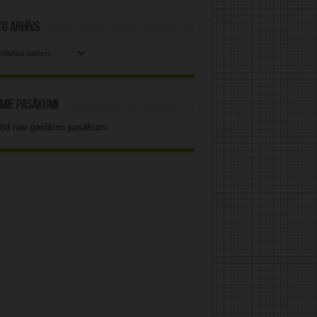
u arhīvs
stu
vs
mie pasākumi
rīd nav gaidāmo pasākumi.