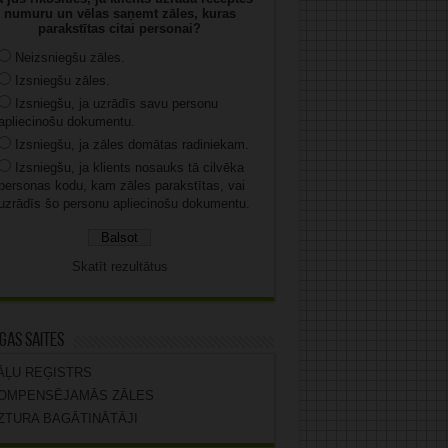
numuru un vēlas saņemt zāles, kuras
parakstītas citai personai?
Neizsniegšu zāles.
Izsniegšu zāles.
Izsniegšu, ja uzrādīs savu personu
apliecinošu dokumentu.
Izsniegšu, ja zāles domātas radiniekam.
Izsniegšu, ja klients nosauks tā cilvēka
personas kodu, kam zāles parakstītas, vai
uzrādīs šo personu apliecinošu dokumentu.
Skatīt rezultātus
gas saites
ĀĻU REĢISTRS
OMPENSĒJAMĀS ZĀLES
ZTURA BAGĀTINĀTĀJI