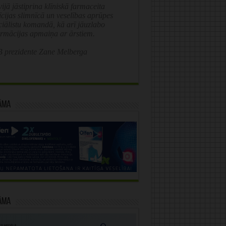
ijā jāstiprina klīniskā farmaceita
īcijas slimnīcā un veselības aprūpes
ciālistu komandā, kā arī jāuzlabo
ormācijas apmaiņa ar ārstiem.
 prezidente Zane Melberga
āma
āma