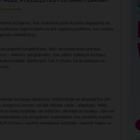
tīt komentāru
ermeņa locītavām, kas nodrošina plašu kustību diapazonu un
šu plīsums šajā locītavā var būt nopietna problēma, kas izraisa
gstošu rehabilitāciju.
rstu papildu komplikācijas, bieži atveseļošanas procesā
toze
– efektīvs palīglīdzeklis, kas palīdz stabilizēt locītavu,
unkcionalitāti. Aplūkosim, kas ir ortoze, kā tā darbojas un
īsuma.
redzēts locītavas atbalstam, stabilizācijai un aizsardzībai pēc
s smaguma ortozes var būt dažāda veida – elastīgas, daļēji
vs un funkcionalitāte var atšķirties atkarībā no modeļa – tās var
materiāliem vai stingrākiem materiāliem, kas ierobežo kustību
lizēt locītavu, novērst nevēlamas kustības, mazināt sāpes un