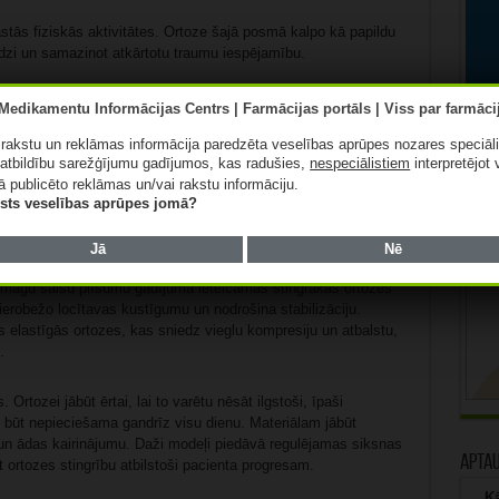
stās fiziskās aktivitātes. Ortoze šajā posmā kalpo kā papildu
odzi un samazinot atkārtotu traumu iespējamību.
o elkoņa locītavas ortozi pēc
ā rakstu un reklāmas informācija paredzēta veselības aprūpes nozares speciāl
atbildību sarežģījumu gadījumos, kas radušies,
nespeciālistiem
interpretējot 
ā publicēto reklāmas un/vai rakstu informāciju.
 veicinātu pilnvērtīgu atveseļošanos, tās izvēlei jābūt rūpīgi
lists veselības aprūpes jomā?
rīga no traumas smaguma, atveseļošanās posma un pacienta
Jā
Nē
Smagu saišu plīsumu gadījumā ieteicamas stingrākas ortozes
erobežo locītavas kustīgumu un nodrošina stabilizāciju.
elastīgās ortozes, kas sniedz vieglu kompresiju un atbalstu,
.
Ortozei jābūt ērtai, lai to varētu nēsāt ilgstoši, īpaši
 būt nepieciešama gandrīz visu dienu. Materiālam jābūt
un ādas kairinājumu. Daži modeļi piedāvā regulējamas siksnas
Apta
 ortozes stingrību atbilstoši pacienta progresam.
Kā