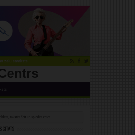
 zāļu saraksts
ksts
s citāts