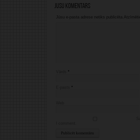
Jūsu komentārs
Jūsu e-pasta adrese netiks publicēta.Atzīmētie 
Vārds
*
E-pasts
*
Web
Sa
I comment.