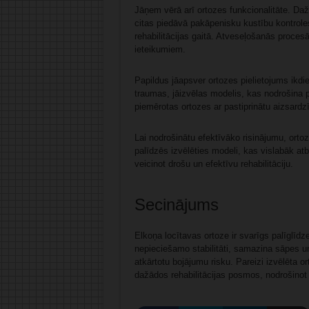
Jāņem vērā arī ortozes funkcionalitāte. Daž
citas piedāvā pakāpenisku kustību kontrole
rehabilitācijas gaitā. Atveseļošanās procesā 
ieteikumiem.
Papildus jāapsver ortozes pielietojums ikdi
traumas, jāizvēlas modelis, kas nodrošina 
piemērotas ortozes ar pastiprinātu aizsardz
Lai nodrošinātu efektīvāko risinājumu, ortoz
palīdzēs izvēlēties modeli, kas vislabāk at
veicinot drošu un efektīvu rehabilitāciju.
Secinājums
Elkoņa locītavas ortoze ir svarīgs palīglīd
nepieciešamo stabilitāti, samazina sāpes u
atkārtotu bojājumu risku. Pareizi izvēlēta o
dažādos rehabilitācijas posmos, nodrošinot