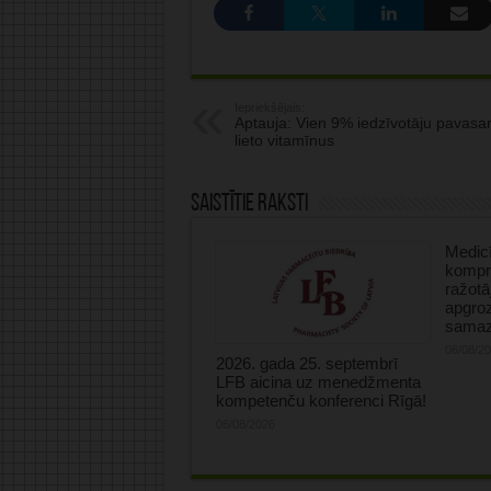
Iepriekšējais:
Aptauja: Vien 9% iedzīvotāju pavasar
lieto vitamīnus
Saistītie raksti
Medicī
kompre
ražotā
apgro
samaz
06/08/2
2026. gada 25. septembrī
LFB aicina uz menedžmenta
kompetenču konferenci Rīgā!
06/08/2026