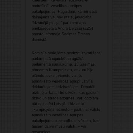
kritērijiem, kā valsts iedzīvotājiem
nodrošināt veselības aprūpes
pakalpojumus. Pagaidām, kamēr šāds
risinājums vēl nav rasts, jāsaglabā
līdzšinējā pieeja,” par komisijas
priekšsēdētāja Andra Bērziņa (ZZS)
pausto informēja Saeimas Preses
dienestā.
Komisija sēdē lēma nevirzīt izskatīšanai
parlamentā iepriekš no agrākā
parlamenta sasaukuma, 13.Saeimas,
pārņemto likumprojektu, ar kuru bija
plānots ieviest vienotu valsts
apmaksāto veselības aprūpi Latvijā
deklarētajiem iedzīvotājiem. Deputāti
atzīmēja, ka arī tie cilvēki, kas gadiem
dzīvo un strādā ārzemēs, var joprojām
būt deklarēti Latvijā. Līdz ar to
likumprojekts iecerēto – paātrināt valsts
apmaksāto veselības aprūpes
pakalpojumu pieejamību cilvēkiem, kas
tiešām dzīvo mūsu valstī, – var
nesasniegt.