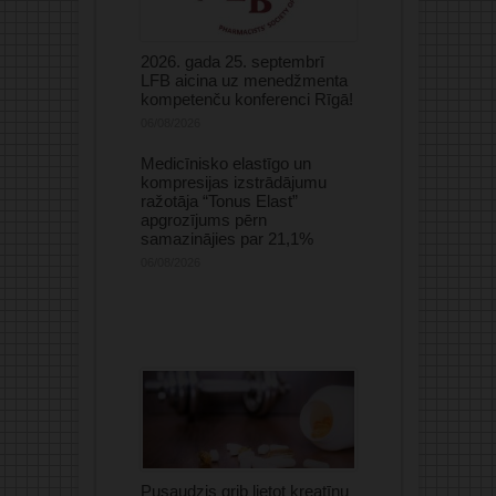
2026. gada 25. septembrī
LFB aicina uz menedžmenta
kompetenču konferenci Rīgā!
06/08/2026
Medicīnisko elastīgo un
kompresijas izstrādājumu
ražotāja “Tonus Elast”
apgrozījums pērn
samazinājies par 21,1%
06/08/2026
Pusaudzis grib lietot kreatīnu