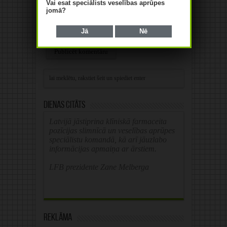
Vai esat speciālists veselības aprūpes
jomā?
Save my name, email, and website in this
Jā
Nē
browser for the next time I comment.
Alternative:
Dienas citāts
Latvijā jāstiprina klīniskā farmaceita
pozīcijas slimnīcā un veselības aprūpes
speciālistu komandā, kā arī jāuzlabo
informācijas apmaiņa ar ārstiem.
LFB prezidente Zane Melberga
Reklāma