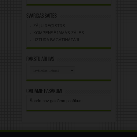
Svarīgas saites
ZĀĻU REĢISTRS
KOMPENSĒJAMĀS ZĀLES
UZTURA BAGĀTINĀTĀJI
Rakstu arhīvs
Rakstu
arhīvs
Gaidāmie pasākumi
Šobrīd nav gaidāmo pasākumi.