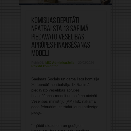
Komisijas deputāti
neatbalsta 13.Saeimā
piedāvāto veselības
aprūpes finansēšanas
modeli
Publicējis:
MIC Administrācija
20/02/2024
Rakstīt komentāru
Saeimas Sociālo un darba lietu komisija
20.februārī neatbalstīja 13.Saeimā
piedāvāto veselības aprūpes
finansēšanas modeli un nolēma aicināt
Veselības ministriju (VM) līdz nākamā
gada februārim izstrādāt jaunu attiecīgo
pieeju.
“Ir jābūt skaidriem un godīgiem