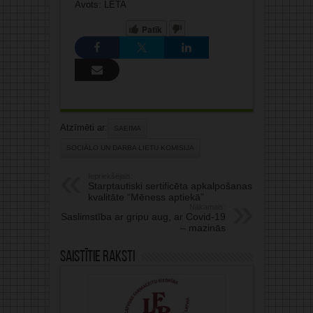
Avots: LETA
Patīk
Atzīmēti ar:
SAEIMA
SOCIĀLO UN DARBA LIETU KOMISIJA
Iepriekšējais:
Starptautiski sertificēta apkalpošanas
kvalitāte “Mēness aptiekā”
Nākamais:
Saslimstība ar gripu aug, ar Covid-19
– mazinās
Saistītie raksti