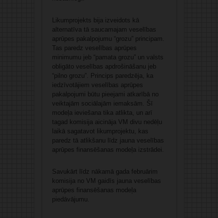
Likumprojekts bija izveidots kā
alternatīva tā saucamajam veselības
aprūpes pakalpojumu “grozu” principam.
Tas paredz veselības aprūpes
minimumu jeb “pamata grozu” un valsts
obligāto veselības apdrošināšanu jeb
“pilno grozu”. Princips paredzēja, ka
iedzīvotājiem veselības aprūpes
pakalpojumi būtu pieejami atkarībā no
veiktajām sociālajām iemaksām. Šī
modeļa ieviešana tika atlikta, un arī
tagad komisija aicināja VM divu nedēļu
laikā sagatavot likumprojektu, kas
paredz tā atlikšanu līdz jauna veselības
aprūpes finansēšanas modeļa izstrādei.
Savukārt līdz nākamā gada februārim
komisija no VM gaidīs jauna veselības
aprūpes finansēšanas modeļa
piedāvājumu.