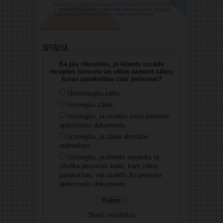
Aptauja
Kā jūs rīkosities, ja klients uzrāda
receptes numuru un vēlas saņemt zāles,
kuras parakstītas citai personai?
Neizsniegšu zāles.
Izsniegšu zāles.
Izsniegšu, ja uzrādīs savu personu
apliecinošu dokumentu.
Izsniegšu, ja zāles domātas
radiniekam.
Izsniegšu, ja klients nosauks tā
cilvēka personas kodu, kam zāles
parakstītas, vai uzrādīs šo personu
apliecinošu dokumentu.
Skatīt rezultātus